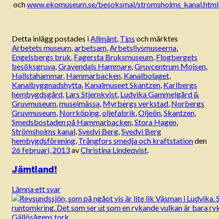
och
www.ekomuseum.se/besoksmal/stromsholms_kanal.html
Detta inlägg postades i
Allmänt
,
Tips
och märktes
Arbetets museum
,
arbetsam
,
Arbetslivsmuseerna
,
Engelsbergs bruk
,
Fagersta Bruksmuseum
,
Flogbergets
besöksgruva
,
Gravendals Hammare
,
Gruvcentrum Mojsen
,
Hallstahammar
,
Hammarbacken
,
Kanalbolaget
,
Kanalbyggnadshytta
,
Kanalmuseet Skantzen
,
Karlbergs
hembygdsgård
,
Lars Stjernkvist
,
Ludvika Gammelgård &
Gruvmuseum
,
museimässa
,
Myrbergs verkstad
,
Norbergs
Gruvmuseum
,
Norrköping
,
oljefabrik
,
Oljeön
,
Skantzen
,
Smedsbostaden på Hammarbacken
,
Stora Hagen
,
Strömsholms kanal
,
Svedvi Berg
,
Svedvi Berg
hembygdsförening
,
Trångfors smedja och kraftstation
den
26 februari, 2013
av
Christina Lindeqvist
.
Jämtland!
Lämna ett svar