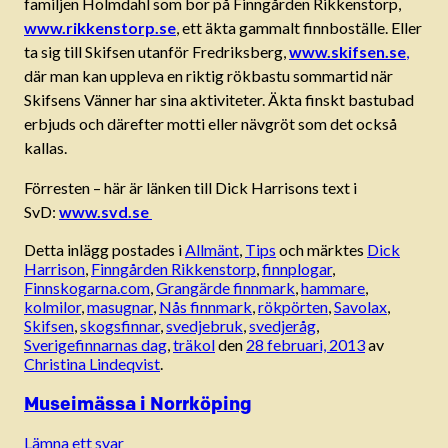
familjen Holmdahl som bor på Finngården Rikkenstorp,
www.rikkenstorp.se
, ett äkta gammalt finnboställe. Eller
ta sig till Skifsen utanför Fredriksberg,
www.skifsen.se
,
där man kan uppleva en riktig rökbastu sommartid när
Skifsens Vänner har sina aktiviteter. Äkta finskt bastubad
erbjuds och därefter motti eller nävgröt som det också
kallas.
Förresten – här är länken till Dick Harrisons text i
SvD:
www.svd.se
Detta inlägg postades i
Allmänt
,
Tips
och märktes
Dick
Harrison
,
Finngården Rikkenstorp
,
finnplogar
,
Finnskogarna.com
,
Grangärde finnmark
,
hammare
,
kolmilor
,
masugnar
,
Nås finnmark
,
rökpörten
,
Savolax
,
Skifsen
,
skogsfinnar
,
svedjebruk
,
svedjeråg
,
Sverigefinnarnas dag
,
träkol
den
28 februari, 2013
av
Christina Lindeqvist
.
Museimässa i Norrköping
Lämna ett svar