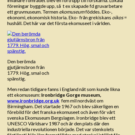
invånare i området blev en förtrupp till forskarna. Lokala
föreningar byggde upp, så t ex skapade fd gruvarbetare
ett gruvmuseum. Termen
ekomuseum
föddes. Eko-,
ekonomi, ekonomisk historia. Eko- från grekiskans
oikos
=
hushåll. Det här var det första ekomuseet i världen.
Den berömda
gjutjärnsbron från
1779. Hög, smal och
spänstig.
Men redan tidigare fanns i England nåt som kunde likna
ett ekomuseum:
Ironbridge Gorge museum,
www.ironbridge.org.uk
fem mil nordväst om
Birmingham. Det startade 1967 och blev säkerligen en
förebild för det franska ekomuseet och även för vårt
svenska Ekomuseum Bergslagen. Ironbridge blev ett
UNESCO Världsarv 1987 och är den plats där den
industriella revolutionen började. Det var stenkolets
förtjänst! När järn framställdes med stenkol istället för