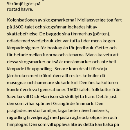
Skrämjöl görs på
rostad havre.
Kolonisationen av skogsmarkerna i Mellansverige tog fart
på 1600-talet och skogsfinnar lockades hit av
skattebefrielse. De byggde sina timmerhus (pörten),
odlade med svedjebruk, det var tuffa tider men skogen
lämpade sig mer för boskap än för jordbruk. Getter och
får betade mellan furorna och stenarna. Man ska veta att
dessa skogsmarker också är moränmarker och inte helt
lämpade för uppodling. Senare kom de att försörja
järnbruken med träkol, överallt restes kolmilor då
masugnar och hammare slukade kol. Den finska kulturen
kunde överleva i generationer. 1600-talets folkkultur från
Savolax vill Dick Harrison särskilt lyfta fram. Det är just
den som vi har spår av i Grangärde finnmark. Den
präglades av storfamiljer, lagarbete, näverhantverk,
rågodling (svedjeråg) med jästa rågbröd, rökpörten och
finnplogar. Den som vill uppleva lite av detta kan hälsa på