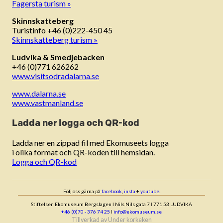
Fagersta turism »
Skinnskatteberg
Turistinfo +46 (0)222-450 45
Skinnskatteberg turism »
Ludvika & Smedjebacken
+46 (0)771 626262
www.visitsodradalarna.se
www.dalarna.se
www.vastmanland.se
Ladda ner logga och QR-kod
Ladda ner en zippad fil med Ekomuseets logga
i olika format och QR-koden till hemsidan.
Logga och QR-kod
Följ oss gärna på
facebook
,
insta
+
youtube
.
Stiftelsen Ekomuseum Bergslagen ǀ Nils Nils gata 7 ǀ 771 53 LUDVIKA
+46 (0)70 - 376 74 25
ǀ
info@ekomuseum.se
Tillverkad av
Under korkeken