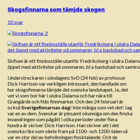
Skogsfinnarna som tämjde skogen
10 svar
Skifsen är ett finnboställe utanför Fredriksberg i södra Dalarn
öppet med aktiviteter på sommaren, bl a bastubad och samkvä
Understreckaren i söndagens SvD (24 feb) av professor
Dick Harrison var verkligen intressant, den handlade om
hur skogsfinnarna tämjde det svenska landskapet. Ja, det
vet vi som bor här i södra Dalarna och har nära till
Grangärde och Nås finnmarker. Och den 24 februari är
också
Sverigefinnarnas dag
! Inte många som vet det! Jag
var en av dem. Svenskar är pinsamt okunniga om den finska
invandringen som pågått i olika perioder under flera
hundra år skriver Dick Harrison. Han skriver att i det
svenska rike som växte fram på 1100- och 1200-talen så
var en stor del av befolkningen finsktalande. Och de