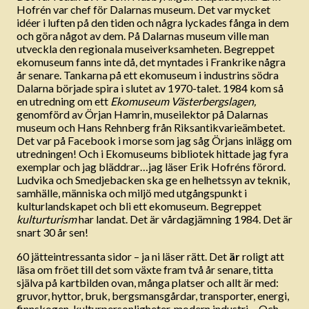
Hofrén var chef för Dalarnas museum. Det var mycket
idéer i luften på den tiden och några lyckades fånga in dem
och göra något av dem. På Dalarnas museum ville man
utveckla den regionala museiverksamheten. Begreppet
ekomuseum fanns inte då, det myntades i Frankrike några
år senare. Tankarna på ett ekomuseum i industrins södra
Dalarna började spira i slutet av 1970-talet. 1984 kom så
en utredning om ett
Ekomuseum Västerbergslagen,
genomförd av Örjan Hamrin, museilektor på Dalarnas
museum och Hans Rehnberg från Riksantikvarieämbetet.
Det var på Facebook i morse som jag såg Örjans inlägg om
utredningen! Och i Ekomuseums bibliotek hittade jag fyra
exemplar och jag bläddrar…jag läser Erik Hofréns förord.
Ludvika och Smedjebacken ska ge en helhetssyn av teknik,
samhälle, människa och miljö med utgångspunkt i
kulturlandskapet och bli ett ekomuseum. Begreppet
kulturturism
har landat. Det är vårdagjämning 1984. Det är
snart 30 år sen!
60 jätteintressanta sidor – ja ni läser rätt. Det
är
roligt att
läsa om fröet till det som växte fram två år senare, titta
själva på kartbilden ovan, många platser och allt är med:
gruvor, hyttor, bruk, bergsmansgårdar, transporter, energi,
finnskogen, kulturpersonligheter, modern industri… Och