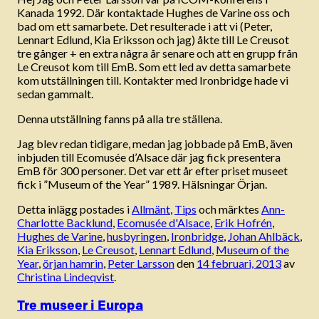
Kanada 1992. Där kontaktade Hughes de Varine oss och
bad om ett samarbete. Det resulterade i att vi (Peter,
Lennart Edlund, Kia Eriksson och jag) åkte till Le Creusot
tre gånger + en extra några år senare och att en grupp från
Le Creusot kom till EmB. Som ett led av detta samarbete
kom utställningen till. Kontakter med Ironbridge hade vi
sedan gammalt.
Denna utställning fanns på alla tre ställena.
Jag blev redan tidigare, medan jag jobbade på EmB, även
inbjuden till Ecomusée d’Alsace där jag fick presentera
EmB för 300 personer. Det var ett år efter priset museet
fick i ”Museum of the Year” 1989. Hälsningar Örjan.
Detta inlägg postades i
Allmänt
,
Tips
och märktes
Ann-
Charlotte Backlund
,
Ecomusée d'Alsace
,
Erik Hofrén
,
Hughes de Varine
,
husbyringen
,
Ironbridge
,
Johan Ahlbäck
,
Kia Eriksson
,
Le Creusot
,
Lennart Edlund
,
Museum of the
Year
,
örjan hamrin
,
Peter Larsson
den
14 februari, 2013
av
Christina Lindeqvist
.
Tre museer i Europa