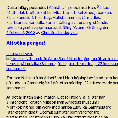
Detta inlägg postades i
Allmänt
,
Tips
och märktes
Älskade
Mathilda!
,
biblioteket Ludvika
,
biblioteket Smedjebacken
,
Elsas konditori
,
föredrag
,
Hallstahammar
,
Järnladies
,
kraftkarlar
,
mandelkakor
,
metallurger
,
Norberg
,
stålmän
,
tekniska genier
,
uppfinnare
,
utböling
,
Yvonne Gröning
den
6 februari, 2013
av
Christina Lindeqvist
.
Att söka pengar!
Lämna ett svar
Torsten Nilsson från ArbetSam i Norrköping berättade om ko
på Ludvika Gammelgård i går eftermiddag. 22 intresserade per
seminariet.
Ja, det är ingen enkel match. Det förstod vi alla i går när
1.Intendent Torsten Nilsson från Arbetets museum i
Norrköping höll sin workshop här på Ludvika Gammelgård
i går eftermiddag. Ekomuseum står som värd för tre
träffar med Torsten: en i Ludvika i går eftermiddag, en på