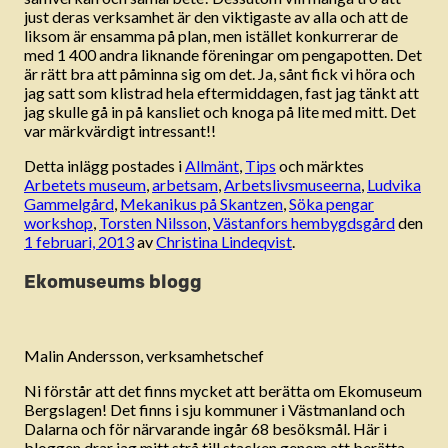
just deras verksamhet är den viktigaste av alla och att de
liksom är ensamma på plan, men istället konkurrerar de
med 1 400 andra liknande föreningar om pengapotten. Det
är rätt bra att påminna sig om det. Ja, sånt fick vi höra och
jag satt som klistrad hela eftermiddagen, fast jag tänkt att
jag skulle gå in på kansliet och knoga på lite med mitt. Det
var märkvärdigt intressant!!
Detta inlägg postades i
Allmänt
,
Tips
och märktes
Arbetets museum
,
arbetsam
,
Arbetslivsmuseerna
,
Ludvika
Gammelgård
,
Mekanikus på Skantzen
,
Söka pengar
workshop
,
Torsten Nilsson
,
Västanfors hembygdsgård
den
1 februari, 2013
av
Christina Lindeqvist
.
Ekomuseums blogg
Malin Andersson, verksamhetschef
Ni förstår att det finns mycket att berätta om Ekomuseum
Bergslagen! Det finns i sju kommuner i Västmanland och
Dalarna och för närvarande ingår 68 besöksmål. Här i
bloggen drar jag mitt strå till stacken genom att berätta