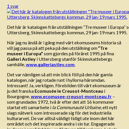
1 svar
Det här är katalogen från utställningen ”Tre museer i Europa” s
Uttersberg, Skinnskattebergs kommun, 29 jan-19 mars 1995.
När jag nu ändå är i gång med vårt ekomuseums historia så
vill jag passa på att peka på den utställning om
”Tre
museer i Europa”
som gjordes på föråret 1995 på fina
Galleri Astley
i Uttersberg utanför Skinnskattebergs
samhälle,
www.galleriastley.com
.
Det var nämligen så att min blick föll på den här gamla
katalogen, när jag rotade runt i hyllorna häromdan.
Intressant! Ja, verkligen. Förebilden till vårt ekomuseum är
ju det franska
Ecomusée le Creusot-Montceau
i
Bourgogne,
www.ecomusee-creusot-montceau.fr
–
som grundades 1972, två år efter det att 16 kommuner
startat ett samarbete i
la Communauté Urbaine
, ett nytt
slags nätverk som intresserade sig för det industriella
kulturarvet. De var alltså väldigt tidigt ute inom det här
området och det inspirerade andra i sin tur. Engagerade