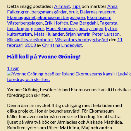
Detta inlägg postades i
Allmänt
,
Tips
och märktes
Anna
Falkengren
,
bergsmansgårdar
,
bruk
,
Dalarnas museum
,
Ekomagasinet
,
ekomuseum bergslagen
,
Ekomuseum
Västerbergslagen
,
Erik Hofrén
,
Ewa Bergdahl
,
Fagersta
,
finnskogen
,
gruvor
,
Hans Rehnberg
,
husbyringen
,
hyttor
,
kulturturism
,
Mats Hulander
,
örjan hamrin
,
Peter Larsson
,
Riksantikvarieämbetet
,
Västanfors hembygdsgård
den
11
februari, 2013
av
Christina Lindeqvist
.
Håll koll på Yvonne Gröning!
1 svar
Yvonne Gröning besöker ibland Ekomuseums kansli i Ludvika oc
föredrag och skrifter.
Denna dam är mycket flitig och igång mest hela tiden med
olika projekt. Hon är beundransvärd! För Ekomuseum
håller hon även under våren en serie föredrag för att sätta
ljuset på våra två böcker Järnladies och Älskade Mathilda.
Rubriken lyder som följer:
Mathilda, Maj och andra