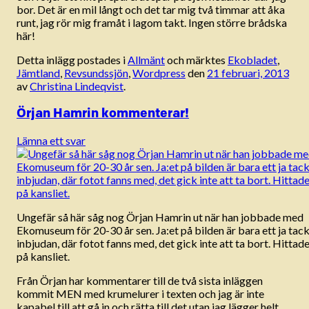
bor. Det är en mil långt och det tar mig två timmar att åka
runt, jag rör mig framåt i lagom takt. Ingen större brådska
här!
Detta inlägg postades i
Allmänt
och märktes
Ekobladet
,
Jämtland
,
Revsundssjön
,
Wordpress
den
21 februari, 2013
av
Christina Lindeqvist
.
Örjan Hamrin kommenterar!
Lämna ett svar
Ungefär så här såg nog Örjan Hamrin ut när han jobbade med
Ekomuseum för 20-30 år sen. Ja:et på bilden är bara ett ja tack 
inbjudan, där fotot fanns med, det gick inte att ta bort. Hittade
på kansliet.
Från Örjan har kommentarer till de två sista inläggen
kommit MEN med krumelurer i texten och jag är inte
kapabel till att gå in och rätta till det utan jag lägger helt