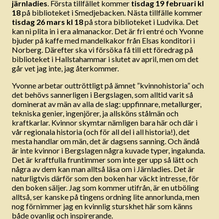
järnladies
. Första tillfället kommer
tisdag 19 februari kl
18
på biblioteket i Smedjebacken. Nästa tillfälle kommer
tisdag 26 mars kl 18
på stora biblioteket i Ludvika. Det
kan ni plita in i era almanackor. Det är fri entré och Yvonne
bjuder på kaffe med mandelkakor från Elsas konditori i
Norberg. Därefter ska vi försöka få till ett föredrag på
biblioteket i Hallstahammar i slutet av april, men om det
går vet jag inte, jag återkommer.
Yvonne arbetar outtröttligt på ämnet ”kvinnohistoria” och
det behövs sannerligen i Bergslagen, som alltid varit så
dominerat av män av alla de slag: uppfinnare, metallurger,
tekniska genier, ingenjörer, ja allsköns stålmän och
kraftkarlar. Kvinnor skymtar nämligen bara här och där i
vår regionala historia (och för all del i all historia!), det
mesta handlar om män, det är dagsens sanning. Och ändå
är inte kvinnor i Bergslagen några kuvade typer, ingalunda.
Det är kraftfulla fruntimmer som inte ger upp så lätt och
några av dem kan man alltså läsa om i Järnladies. Det är
naturligtvis därför som den boken har väckt intresse, för
den boken säljer. Jag som kommer utifrån, är en utböling
alltså, ser kanske på tingens ordning lite annorlunda, men
nog förnimmer jag en kvinnlig sturskhet här som känns
både ovanlig och inspirerande.