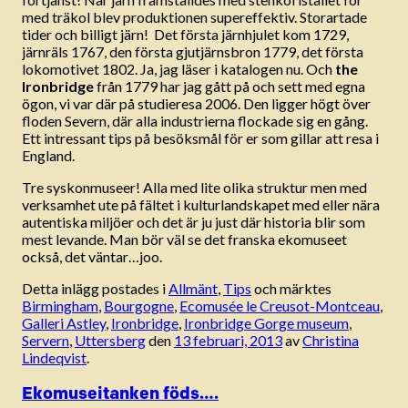
med träkol blev produktionen supereffektiv. Storartade
tider och billigt järn! Det första järnhjulet kom 1729,
järnräls 1767, den första gjutjärnsbron 1779, det första
lokomotivet 1802. Ja, jag läser i katalogen nu. Och
the
Ironbridge
från 1779 har jag gått på och sett med egna
ögon, vi var där på studieresa 2006. Den ligger högt över
floden Severn, där alla industrierna flockade sig en gång.
Ett intressant tips på besöksmål för er som gillar att resa i
England.
Tre syskonmuseer! Alla med lite olika struktur men med
verksamhet ute på fältet i kulturlandskapet med eller nära
autentiska miljöer och det är ju just där historia blir som
mest levande. Man bör väl se det franska ekomuseet
också, det väntar…joo.
Detta inlägg postades i
Allmänt
,
Tips
och märktes
Birmingham
,
Bourgogne
,
Ecomusée le Creusot-Montceau
,
Galleri Astley
,
Ironbridge
,
Ironbridge Gorge museum
,
Servern
,
Uttersberg
den
13 februari, 2013
av
Christina
Lindeqvist
.
Ekomuseitanken föds….