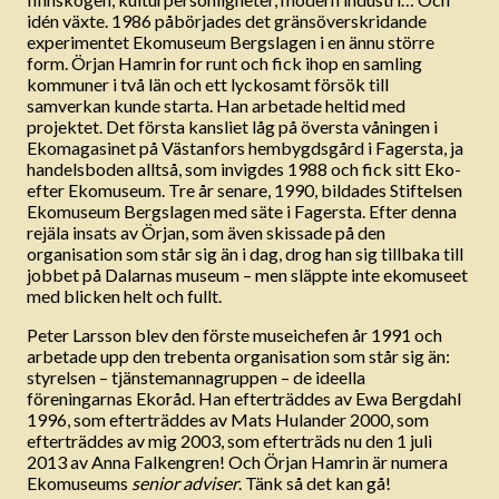
idén växte. 1986 påbörjades det gränsöverskridande
experimentet Ekomuseum Bergslagen i en ännu större
form. Örjan Hamrin for runt och fick ihop en samling
kommuner i två län och ett lyckosamt försök till
samverkan kunde starta. Han arbetade heltid med
projektet. Det första kansliet låg på översta våningen i
Ekomagasinet på Västanfors hembygdsgård i Fagersta, ja
handelsboden alltså, som invigdes 1988 och fick sitt Eko-
efter Ekomuseum. Tre år senare, 1990, bildades Stiftelsen
Ekomuseum Bergslagen med säte i Fagersta. Efter denna
rejäla insats av Örjan, som även skissade på den
organisation som står sig än i dag, drog han sig tillbaka till
jobbet på Dalarnas museum – men släppte inte ekomuseet
med blicken helt och fullt.
Peter Larsson blev den förste museichefen år 1991 och
arbetade upp den trebenta organisation som står sig än:
styrelsen – tjänstemannagruppen – de ideella
föreningarnas Ekoråd. Han efterträddes av Ewa Bergdahl
1996, som efterträddes av Mats Hulander 2000, som
efterträddes av mig 2003, som efterträds nu den 1 juli
2013 av Anna Falkengren! Och Örjan Hamrin är numera
Ekomuseums
senior adviser
. Tänk så det kan gå!