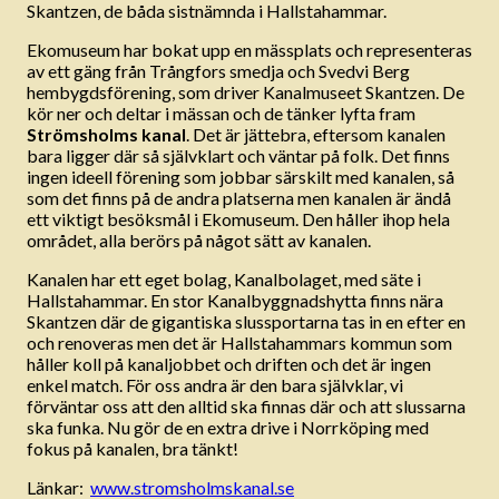
Skantzen, de båda sistnämnda i Hallstahammar.
Ekomuseum har bokat upp en mässplats och representeras
av ett gäng från Trångfors smedja och Svedvi Berg
hembygdsförening, som driver Kanalmuseet Skantzen. De
kör ner och deltar i mässan och de tänker lyfta fram
Strömsholms kanal
. Det är jättebra, eftersom kanalen
bara ligger där så självklart och väntar på folk. Det finns
ingen ideell förening som jobbar särskilt med kanalen, så
som det finns på de andra platserna men kanalen är ändå
ett viktigt besöksmål i Ekomuseum. Den håller ihop hela
området, alla berörs på något sätt av kanalen.
Kanalen har ett eget bolag, Kanalbolaget, med säte i
Hallstahammar. En stor Kanalbyggnadshytta finns nära
Skantzen där de gigantiska slussportarna tas in en efter en
och renoveras men det är Hallstahammars kommun som
håller koll på kanaljobbet och driften och det är ingen
enkel match. För oss andra är den bara självklar, vi
förväntar oss att den alltid ska finnas där och att slussarna
ska funka. Nu gör de en extra drive i Norrköping med
fokus på kanalen, bra tänkt!
Länkar:
www.stromsholmskanal.se