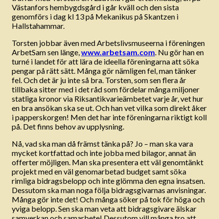
Västanfors hembygdsgård i går kväll och den sista
genomförs i dag kl 13 på Mekanikus på Skantzen i
Hallstahammar.
Torsten jobbar även med Arbetslivsmuseerna i föreningen
ArbetSam sen länge,
www.arbetsam.com
. Nu gör han en
turné i landet för att lära de ideella föreningarna att söka
pengar på rätt sätt. Många gör nämligen fel, man tänker
fel. Och det är ju inte så bra. Torsten, som sen flera år
tillbaka sitter med i det råd som fördelar många miljoner
statliga kronor via Riksantikvarieämbetet varje år, vet hur
en bra ansökan ska se ut. Och han vet vilka som direkt åker
i papperskorgen! Men det har inte föreningarna riktigt koll
på. Det finns behov av upplysning.
Nå, vad ska man då främst tänka på? Jo – man ska vara
mycket kortfattad och inte jobba med bilagor, annat än
offerter möjligen. Man ska presentera ett väl genomtänkt
projekt med en väl genomarbetad budget samt söka
rimliga bidragsbelopp och inte glömma den egna insatsen.
Dessutom ska man noga följa bidragsgivarnas anvisningar.
Många gör inte det! Och många söker på tok för höga och
yviga belopp. Sen ska man veta att bidragsgivare älskar
samverkan och samarbete! Dessutom vill många tro att