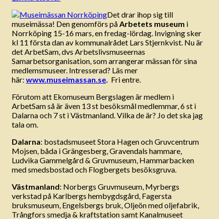
Det drar ihop sig till
museimässa! Den genomförs på
Arbetets museum
i
Norrköping 15-16 mars, en fredag-lördag. Invigning sker
kl 11 första dan av kommunalrådet Lars Stjernkvist. Nu är
det ArbetSam, dvs Arbetslivsmuseernas
Samarbetsorganisation, som arrangerar mässan för sina
medlemsmuseer. Intresserad? Läs mer
här:
www.museimassan.se
.
Fri entre.
Förutom att Ekomuseum Bergslagen är medlem i
ArbetSam så är även 13 st besöksmål medlemmar, 6 st i
Dalarna och 7 st i Västmanland. Vilka de är? Jo det ska jag
tala om.
Dalarna
: bostadsmuseet Stora Hagen och Gruvcentrum
Mojsen, båda i Grängesberg, Gravendals hammare,
Ludvika Gammelgård & Gruvmuseum, Hammarbacken
med smedsbostad och Flogbergets besöksgruva.
Västmanland
: Norbergs Gruvmuseum, Myrbergs
verkstad på Karlbergs hembygdsgård, Fagersta
bruksmuseum, Engelsbergs bruk, Oljeön med oljefabrik,
Trångfors smedja & kraftstation samt Kanalmuseet