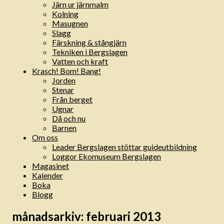
Järn ur järnmalm
Kolning
Masugnen
Slagg
Färskning & stångjärn
Tekniken i Bergslagen
Vatten och kraft
Krasch! Bom! Bang!
Jorden
Stenar
Från berget
Ugnar
Då och nu
Barnen
Om oss
Leader Bergslagen stöttar guideutbildning
Loggor Ekomuseum Bergslagen
Magasinet
Kalender
Boka
Blogg
månadsarkiv:
februari 2013