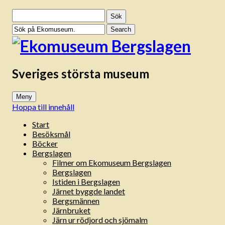
Sök
efter:
Sveriges största museum
Meny
Hoppa till innehåll
Start
Besöksmål
Böcker
Bergslagen
Filmer om Ekomuseum Bergslagen
Bergslagen
Istiden i Bergslagen
Järnet byggde landet
Bergsmännen
Järnbruket
Järn ur rödjord och sjömalm