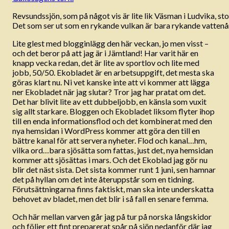
Revsundssjön, som på något vis är lite lik Väsman i Ludvika, st
Det som ser ut som en rykande vulkan är bara rykande vattenå
Lite glest med blogginlägg den här veckan, jo men visst –
och det beror på att jag är i Jämtland! Har varit här en
knapp vecka redan, det är lite av sportlov och lite med
jobb, 50/50. Ekobladet är en arbetsuppgift, det mesta ska
göras klart nu. Ni vet kanske inte att vi kommer att lägga
ner Ekobladet när jag slutar? Tror jag har pratat om det.
Det har blivit lite av ett dubbeljobb, en känsla som vuxit
sig allt starkare. Bloggen och Ekobladet liksom flyter ihop
till en enda informationsflod och det kombinerat med den
nya hemsidan i WordPress kommer att göra den till en
bättre kanal för att servera nyheter. Flod och kanal…hm,
vilka ord…bara sjösätta som fattas, just det, nya hemsidan
kommer att sjösättas i mars. Och det Ekoblad jag gör nu
blir det näst sista. Det sista kommer runt 1 juni, sen hamnar
det på hyllan om det inte återuppstår som en tidning.
Förutsättningarna finns faktiskt, man ska inte underskatta
behovet av bladet, men det blir i så fall en senare femma.
Och här mellan varven går jag på tur på norska långskidor
och följer ett fint preparerat spår på sjön nedanför där jag