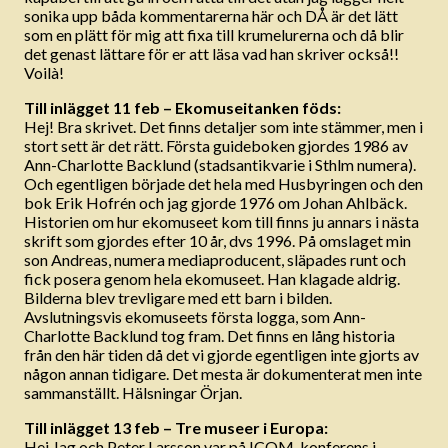
sonika upp båda kommentarerna här och DÅ är det lätt
som en plätt för mig att fixa till krumelurerna och då blir
det genast lättare för er att läsa vad han skriver också!!
Voilà!
Till inlägget 11 feb – Ekomuseitanken föds:
Hej! Bra skrivet. Det finns detaljer som inte stämmer, men i
stort sett är det rätt. Första guideboken gjordes 1986 av
Ann-Charlotte Backlund (stadsantikvarie i Sthlm numera).
Och egentligen började det hela med Husbyringen och den
bok Erik Hofrén och jag gjorde 1976 om Johan Ahlbäck.
Historien om hur ekomuseet kom till finns ju annars i nästa
skrift som gjordes efter 10 år, dvs 1996. På omslaget min
son Andreas, numera mediaproducent, släpades runt och
fick posera genom hela ekomuseet. Han klagade aldrig.
Bilderna blev trevligare med ett barn i bilden.
Avslutningsvis ekomuseets första logga, som Ann-
Charlotte Backlund tog fram. Det finns en lång historia
från den här tiden då det vi gjorde egentligen inte gjorts av
någon annan tidigare. Det mesta är dokumenterat men inte
sammanställt. Hälsningar Örjan.
Till inlägget 13 feb – Tre museer i Europa:
Hej Jag och Peter Larsson var på ICOM-konferens i