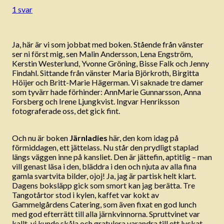
1 svar
Ja, här är vi som jobbat med boken. Stående från vänster
ser ni först mig, sen Malin Andersson, Lena Engström,
Kerstin Westerlund, Yvonne Gröning, Bisse Falk och Jenny
Findahl. Sittande från vänster Maria Björkroth, Birgitta
Höijer och Britt-Marie Hägerman. Vi saknade tre damer
som tyvärr hade förhinder: AnnMarie Gunnarsson, Anna
Forsberg och Irene Ljungkvist. Ingvar Henriksson
fotograferade oss, det gick fint.
Och nu är boken
Järnladies
här, den kom idag på
förmiddagen, ett jättelass. Nu står den prydligt staplad
längs väggen inne på kansliet. Den är jättefin, aptitlig – man
vill genast läsa i den, bläddra i den och njuta av alla fina
gamla svartvita bilder, ojoj! Ja, jag är partisk helt klart.
Dagens boksläpp gick som smort kan jag berätta. Tre
Tangotårtor stod i kylen, kaffet var kokt av
Gammelgårdens Catering, som även fixat en god lunch
med god efterrätt till alla järnkvinnorna. Spruttvinet var
kallt, vi kunde skåla och gratulera varandra till ett lyckat