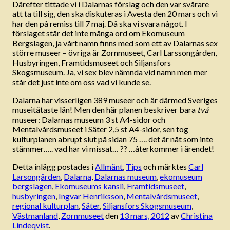
Därefter tittade vi i Dalarnas förslag och den var svårare
att ta till sig, den ska diskuteras i Avesta den 20 mars och vi
har den på remiss till 7 maj. Då ska vi svara något. I
förslaget står det inte många ord om Ekomuseum
Bergslagen, ja vårt namn finns med som ett av Dalarnas sex
större museer – övriga är Zornmuseet, Carl Larssongården,
Husbyringen, Framtidsmuseet och Siljansfors
Skogsmuseum. Ja, vi sex blev nämnda vid namn men mer
står det just inte om oss vad vi kunde se.
Dalarna har visserligen 389 museer och är därmed Sveriges
museitätaste län! Men den här planen beskriver bara
två
museer: Dalarnas museum 3 st A4-sidor och
Mentalvårdsmuseet i Säter 2,5 st A4-sidor, sen tog
kulturplanen abrupt slut på sidan 75 …. det är nåt som inte
stämmer….. vad har vi missat… ?? …återkommer i ärendet!
Detta inlägg postades i
Allmänt
,
Tips
och märktes
Carl
Larsongården
,
Dalarna
,
Dalarnas museum
,
ekomuseum
bergslagen
,
Ekomuseums kansli
,
Framtidsmuseet
,
husbyringen
,
Ingvar Henriksson
,
Mentalvårdsmuseet
,
regional kulturplan
,
Säter
,
Siljansfors Skogsmuseum
,
Västmanland
,
Zornmuseet
den
13 mars, 2012
av
Christina
Lindeqvist
.