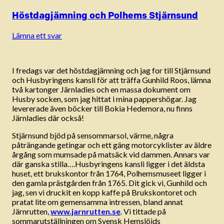
Höstdagjämning och Polhems Stjärnsund
Lämna ett svar
I fredags var det höstdagjämning och jag for till Stjärnsund
och Husbyringens kansli för att träffa Gunhild Roos, lämna
två kartonger Järnladies och en massa dokument om
Husby socken, som jag hittat i mina pappershögar. Jag
levererade även böcker till Bokia Hedemora, nu finns
Järnladies där också!
Stjärnsund bjöd på sensommarsol, värme, några
påträngande getingar och ett gäng motorcyklister av äldre
årgång som mumsade på matsäck vid dammen. Annars var
där ganska stilla….Husbyringens kansli ligger i det äldsta
huset, ett brukskontor från 1764, Polhemsmuseet ligger i
den gamla prästgården från 1765. Dit gick vi, Gunhild och
jag, sen vi druckit en kopp kaffe på Brukskontoret och
pratat lite om gemensamma intressen, bland annat
Järnrutten,
www.jarnrutten.se
. Vi tittade på
sommarutställningen om Svensk Hemslöjds