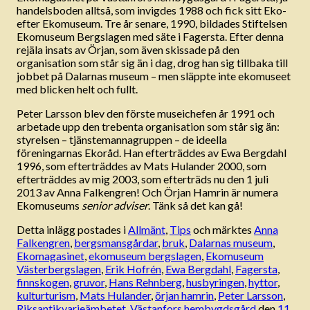
handelsboden alltså, som invigdes 1988 och fick sitt Eko-
efter Ekomuseum. Tre år senare, 1990, bildades Stiftelsen
Ekomuseum Bergslagen med säte i Fagersta. Efter denna
rejäla insats av Örjan, som även skissade på den
organisation som står sig än i dag, drog han sig tillbaka till
jobbet på Dalarnas museum – men släppte inte ekomuseet
med blicken helt och fullt.
Peter Larsson blev den förste museichefen år 1991 och
arbetade upp den trebenta organisation som står sig än:
styrelsen – tjänstemannagruppen – de ideella
föreningarnas Ekoråd. Han efterträddes av Ewa Bergdahl
1996, som efterträddes av Mats Hulander 2000, som
efterträddes av mig 2003, som efterträds nu den 1 juli
2013 av Anna Falkengren! Och Örjan Hamrin är numera
Ekomuseums
senior adviser
. Tänk så det kan gå!
Detta inlägg postades i
Allmänt
,
Tips
och märktes
Anna
Falkengren
,
bergsmansgårdar
,
bruk
,
Dalarnas museum
,
Ekomagasinet
,
ekomuseum bergslagen
,
Ekomuseum
Västerbergslagen
,
Erik Hofrén
,
Ewa Bergdahl
,
Fagersta
,
finnskogen
,
gruvor
,
Hans Rehnberg
,
husbyringen
,
hyttor
,
kulturturism
,
Mats Hulander
,
örjan hamrin
,
Peter Larsson
,
Riksantikvarieämbetet
,
Västanfors hembygdsgård
den
11