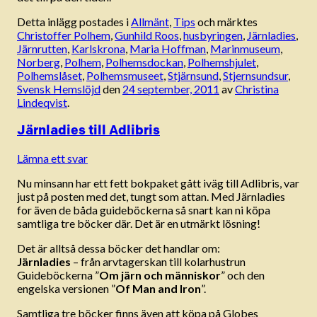
Detta inlägg postades i
Allmänt
,
Tips
och märktes
Christoffer Polhem
,
Gunhild Roos
,
husbyringen
,
Järnladies
,
Järnrutten
,
Karlskrona
,
Maria Hoffman
,
Marinmuseum
,
Norberg
,
Polhem
,
Polhemsdockan
,
Polhemshjulet
,
Polhemslåset
,
Polhemsmuseet
,
Stjärnsund
,
Stjernsundsur
,
Svensk Hemslöjd
den
24 september, 2011
av
Christina
Lindeqvist
.
Järnladies till Adlibris
Lämna ett svar
Nu minsann har ett fett bokpaket gått iväg till Adlibris, var
just på posten med det, tungt som attan. Med Järnladies
for även de båda guideböckerna så snart kan ni köpa
samtliga tre böcker där. Det är en utmärkt lösning!
Det är alltså dessa böcker det handlar om:
Järnladies
– från arvtagerskan till kolarhustrun
Guideböckerna ”
Om järn och människor
” och den
engelska versionen ”
Of Man and Iron
”.
Samtliga tre böcker finns även att köpa på Globes