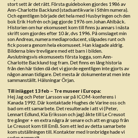
stort sett är det rätt. Första guideboken gjordes 1986 av
Ann-Charlotte Backlund (stadsantikvarie i Sthlm numera).
Och egentligen började det hela med Husbyringen och den
bok Erik Hofrén och jag gjorde 1976 om Johan Ahlbäck.
Historien om hur ekomuseet kom till finns ju annars i nästa
skrift som gjordes efter 10 år, dvs 1996. På omslaget min
son Andreas, numera mediaproducent, släpades runt och
fick posera genom hela ekomuseet. Han klagade aldrig.
Bilderna blev trevligare med ett barn i bilden.
Avslutningsvis ekomuseets första logga, som Ann-
Charlotte Backlund tog fram. Det finns en lång historia
från den här tiden då det vi gjorde egentligen inte gjorts av
någon annan tidigare. Det mesta är dokumenterat men inte
sammanställt. Hälsningar Örjan.
Till inlägget 13 feb – Tre museer i Europa:
Hej Jag och Peter Larsson var på ICOM-konferens i
Kanada 1992. Där kontaktade Hughes de Varine oss och
bad om ett samarbete. Det resulterade i att vi (Peter,
Lennart Edlund, Kia Eriksson och jag) åkte till Le Creusot
tre gånger + en extra några år senare och att en grupp från
Le Creusot kom till EmB. Som ett led av detta samarbete
kom utställningen till. Kontakter med Ironbridge hade vi
sedan gammalt.