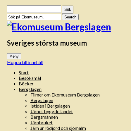
Sök
efter:
Sveriges största museum
Meny
Hoppa till innehåll
Start
Besöksmål
Böcker
Bergslagen
Filmer om Ekomuseum Bergslagen
Bergslagen
Istiden i Bergslagen
Järnet byggde landet
Bergsmännen
Järnbruket
Järn ur rödjord och sjömalm