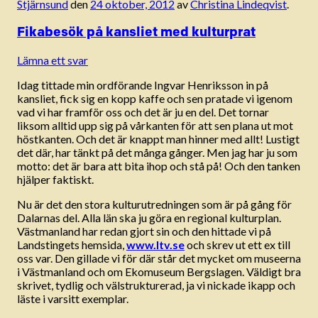
Stjärnsund
den
24 oktober, 2012
av
Christina Lindeqvist
.
Fikabesök på kansliet med kulturprat
Lämna ett svar
Idag tittade min ordförande Ingvar Henriksson in på
kansliet, fick sig en kopp kaffe och sen pratade vi igenom
vad vi har framför oss och det är ju en del. Det tornar
liksom alltid upp sig på vårkanten för att sen plana ut mot
höstkanten. Och det är knappt man hinner med allt! Lustigt
det där, har tänkt på det många gånger. Men jag har ju som
motto: det är bara att bita ihop och stå på! Och den tanken
hjälper faktiskt.
Nu är det den stora kulturutredningen som är på gång för
Dalarnas del. Alla län ska ju göra en regional kulturplan.
Västmanland har redan gjort sin och den hittade vi på
Landstingets hemsida,
www.ltv.se
och skrev ut ett ex till
oss var. Den gillade vi för där står det mycket om museerna
i Västmanland och om Ekomuseum Bergslagen. Väldigt bra
skrivet, tydlig och välstrukturerad, ja vi nickade ikapp och
läste i varsitt exemplar.