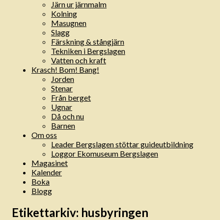
Järn ur järnmalm
Kolning
Masugnen
Slagg
Färskning & stångjärn
Tekniken i Bergslagen
Vatten och kraft
Krasch! Bom! Bang!
Jorden
Stenar
Från berget
Ugnar
Då och nu
Barnen
Om oss
Leader Bergslagen stöttar guideutbildning
Loggor Ekomuseum Bergslagen
Magasinet
Kalender
Boka
Blogg
Etikettarkiv:
husbyringen