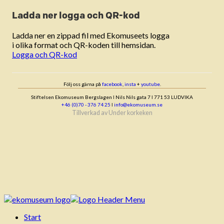
Ladda ner logga och QR-kod
Ladda ner en zippad fil med Ekomuseets logga
i olika format och QR-koden till hemsidan.
Logga och QR-kod
Följ oss gärna på
facebook
,
insta
+
youtube
.
Stiftelsen Ekomuseum Bergslagen ǀ Nils Nils gata 7 ǀ 771 53 LUDVIKA
+46 (0)70 - 376 74 25
ǀ
info@ekomuseum.se
Tillverkad av
Under korkeken
Start