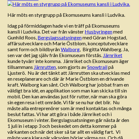
Här möts en styrgrupp på Ekomuseums kansli i Ludvika.
Idag på förmiddagen hade vi en träff på Ekomuseums
kansli i Ludvika. Det var från vänster
Husbyringen
med
Gunhild Roos,
Bergslagssatsningen
med Göran Hogstad,
affärsutvecklare och Marie Östblom, konceptutvecklare
samt form och bildbyrån
Walborg
, Birgitta Wahlberg. Ja,
sen var det jag själv från Ekomuseum förstås.
Järnriket
kunde tyvärr inte komma. Järnriket och Ekomuseum äger
tillsammans
Järnrutten
, som gjorts av
Snowtrail
på
Ljusterö. Nu är det tänkt att Järnrutten ska utvecklas med
en reseplanerare och där är Marie Östblom en drivande
kraft. Walborg kan sånt. Och Walborg har jobbat fram en
väldigt bra idé, en applikation som man kan skicka till sin
mobil. Den kan användas just för rutter, när man ska göra
sin egen resa i ett område. Vi får se nu hur det blir. Nu
måste alla entreprenörer som är med kontaktas och många
beslut fattas. Vi har att göra i både Järnriket och i
Ekomuseum i vinter. Bergslagssatsningen går nästa år den
1 juli in i etapp 3 och beskedet om detta kommer på
vårkanten och när det sker så tar allt en väldig fart. Vi
måste vara klara när vårsolen börjar värma oss. Och då