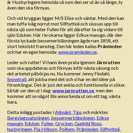
är Husbyringens hemsida så som den ser ut än så länge, ty
även den ska förnyas.
Och vid bryggan ligger M/S Elise och väntar. Med den kan
man tuffa iväg norrut mot Silfhytteå och slussas upp till
nästa sjö som heter Fullen för att därefter ta sig vidare till
sjön Edsken. Här i krokarna ligger Edkse masugn, där den
första lyckade bessemerblåsningen ägde rum 1858, ett
stort tekniskt framsteg. Den här leden kallas
Pråmleden
och har en egen hemsida:
www.pramleden.se
.
Leder och rutter! Vi hann även prata igenom
Järnrutten
som ska uppdateras och förnyas inför nästa säsong och
det arbetet påbörjas nu. Nu kommer Jenny Findahl,
Snowtrail
, att jobba med det och vi har en del idéer på
förenklingar. Det är just det enkla och funktionella vi söker.
Så här ser den ut i dag:
www.jarnrutten.se
men den
kommer att se något lite annorlunda ut om ett tag, vänta
bara.
Detta inlägg postades i
Allmänt
,
Tips
och märktes
Bergslagssatsningen
,
bessermerblåsningen
,
Edkse
masugn
,
Edsken
,
Fullen
,
Grycken
,
Gunhild Roos
,
husbyringen
,
Pia Hilborn
,
Polhem
,
Pråmleden
,
Silfhytteå
,