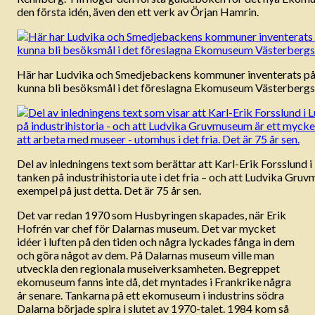
den första idén, även den ett verk av Örjan Hamrin.
Här har Ludvika och Smedjebackens kommuner inventerats på i
kunna bli besöksmål i det föreslagna Ekomuseum Västerbergs
Del av inledningens text som berättar att Karl-Erik Forsslund i
tanken på industrihistoria ute i det fria – och att Ludvika Gru
exempel på just detta. Det är 75 år sen.
Det var redan 1970 som Husbyringen skapades, när Erik
Hofrén var chef för Dalarnas museum. Det var mycket
idéer i luften på den tiden och några lyckades fånga in dem
och göra något av dem. På Dalarnas museum ville man
utveckla den regionala museiverksamheten. Begreppet
ekomuseum fanns inte då, det myntades i Frankrike några
år senare. Tankarna på ett ekomuseum i industrins södra
Dalarna började spira i slutet av 1970-talet. 1984 kom så