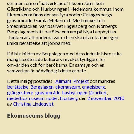
ses mer som en ”nätverksnod” liksom Järnriket i
Gästrikland och Husbyringen i Hedemora kommun. Inom
Ekomuseum finns det sen fyra noder: Grängesbergs
gruvområde, Gamla Meken och Mediumverket i
Smedjebacken, Världsarvet Engelsberg och Norbergs
Bergslag med sitt besökscentrum på Nya Lapphyttan.
Tanken är att noderna var och en ska utveckla sin egen
unika berättelse att jobba med.
Då blir bilden av Bergslagen med dess industrihistoriska
mångfacetterade kulturarv mycket tydligare för
omvärlden och för besökarna. En samsyn och en
samverkan är nödvändig i detta arbete.
Detta inlägg postades i
Allmänt
,
Projekt
och märktes
berättelse
,
Bergslagen
,
ekomuseum
,
engelsberg
,
grängesberg
,
gruvområde
,
husbyringen
,
järnriket
,
medeltidsmuseum
,
noder
,
Norberg
den
2 november, 2010
av
Christina Lindeqvist
.
Ekomuseums blogg