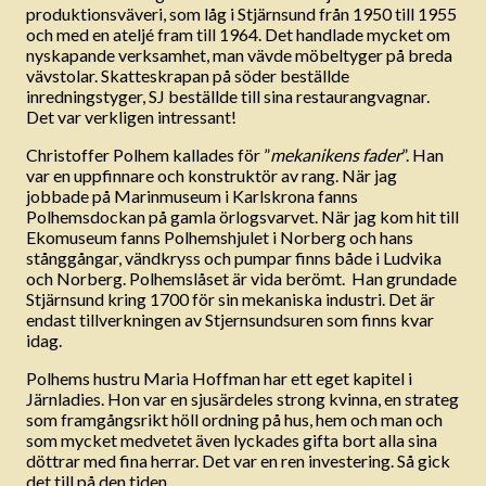
produktionsväveri, som låg i Stjärnsund från 1950 till 1955
och med en ateljé fram till 1964. Det handlade mycket om
nyskapande verksamhet, man vävde möbeltyger på breda
vävstolar. Skatteskrapan på söder beställde
inredningstyger, SJ beställde till sina restaurangvagnar.
Det var verkligen intressant!
Christoffer Polhem kallades för ”
mekanikens fader
”. Han
var en uppfinnare och konstruktör av rang. När jag
jobbade på Marinmuseum i Karlskrona fanns
Polhemsdockan på gamla örlogsvarvet. När jag kom hit till
Ekomuseum fanns Polhemshjulet i Norberg och hans
stånggångar, vändkryss och pumpar finns både i Ludvika
och Norberg. Polhemslåset är vida berömt. Han grundade
Stjärnsund kring 1700 för sin mekaniska industri. Det är
endast tillverkningen av Stjernsundsuren som finns kvar
idag.
Polhems hustru Maria Hoffman har ett eget kapitel i
Järnladies. Hon var en sjusärdeles strong kvinna, en strateg
som framgångsrikt höll ordning på hus, hem och man och
som mycket medvetet även lyckades gifta bort alla sina
döttrar med fina herrar. Det var en ren investering. Så gick
det till på den tiden.