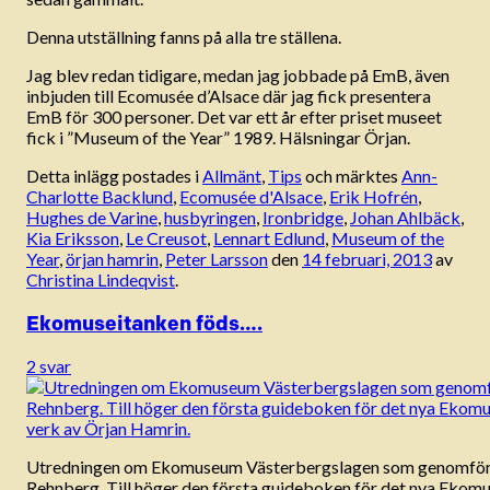
Denna utställning fanns på alla tre ställena.
Jag blev redan tidigare, medan jag jobbade på EmB, även
inbjuden till Ecomusée d’Alsace där jag fick presentera
EmB för 300 personer. Det var ett år efter priset museet
fick i ”Museum of the Year” 1989. Hälsningar Örjan.
Detta inlägg postades i
Allmänt
,
Tips
och märktes
Ann-
Charlotte Backlund
,
Ecomusée d'Alsace
,
Erik Hofrén
,
Hughes de Varine
,
husbyringen
,
Ironbridge
,
Johan Ahlbäck
,
Kia Eriksson
,
Le Creusot
,
Lennart Edlund
,
Museum of the
Year
,
örjan hamrin
,
Peter Larsson
den
14 februari, 2013
av
Christina Lindeqvist
.
Ekomuseitanken föds….
2 svar
Utredningen om Ekomuseum Västerbergslagen som genomför
Rehnberg. Till höger den första guideboken för det nya Eko