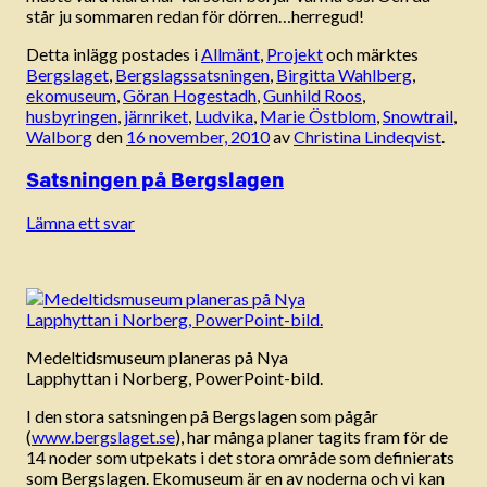
står ju sommaren redan för dörren…herregud!
Detta inlägg postades i
Allmänt
,
Projekt
och märktes
Bergslaget
,
Bergslagssatsningen
,
Birgitta Wahlberg
,
ekomuseum
,
Göran Hogestadh
,
Gunhild Roos
,
husbyringen
,
järnriket
,
Ludvika
,
Marie Östblom
,
Snowtrail
,
Walborg
den
16 november, 2010
av
Christina Lindeqvist
.
Satsningen på Bergslagen
Lämna ett svar
Medeltidsmuseum planeras på Nya
Lapphyttan i Norberg, PowerPoint-bild.
I den stora satsningen på Bergslagen som pågår
(
www.bergslaget.se
), har många planer tagits fram för de
14 noder som utpekats i det stora område som definierats
som Bergslagen. Ekomuseum är en av noderna och vi kan