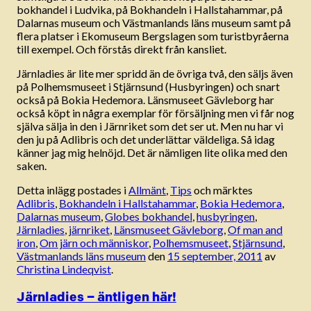
bokhandel i Ludvika, på Bokhandeln i Hallstahammar, på
Dalarnas museum och Västmanlands läns museum samt på
flera platser i Ekomuseum Bergslagen som turistbyråerna
till exempel. Och förstås direkt från kansliet.
Järnladies är lite mer spridd än de övriga två, den säljs även
på Polhemsmuseet i Stjärnsund (Husbyringen) och snart
också på Bokia Hedemora. Länsmuseet Gävleborg har
också köpt in några exemplar för försäljning men vi får nog
själva sälja in den i Järnriket som det ser ut. Men nu har vi
den ju på Adlibris och det underlättar väldeliga. Så idag
känner jag mig helnöjd. Det är nämligen lite olika med den
saken.
Detta inlägg postades i
Allmänt
,
Tips
och märktes
Adlibris
,
Bokhandeln i Hallstahammar
,
Bokia Hedemora
,
Dalarnas museum
,
Globes bokhandel
,
husbyringen
,
Järnladies
,
järnriket
,
Länsmuseet Gävleborg
,
Of man and
iron
,
Om järn och människor
,
Polhemsmuseet
,
Stjärnsund
,
Västmanlands läns museum
den
15 september, 2011
av
Christina Lindeqvist
.
Järnladies – äntligen här!