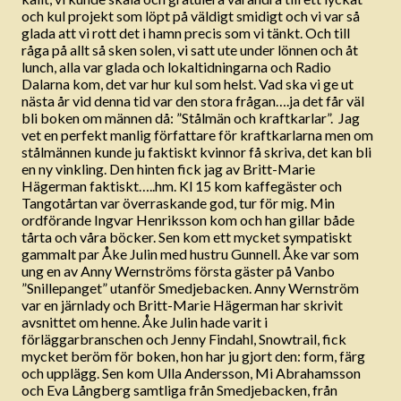
och kul projekt som löpt på väldigt smidigt och vi var så
glada att vi rott det i hamn precis som vi tänkt. Och till
råga på allt så sken solen, vi satt ute under lönnen och åt
lunch, alla var glada och lokaltidningarna och Radio
Dalarna kom, det var hur kul som helst. Vad ska vi ge ut
nästa år vid denna tid var den stora frågan….ja det får väl
bli boken om männen då: ”Stålmän och kraftkarlar”. Jag
vet en perfekt manlig författare för kraftkarlarna men om
stålmännen kunde ju faktiskt kvinnor få skriva, det kan bli
en ny vinkling. Den hinten fick jag av Britt-Marie
Hägerman faktiskt…..hm. Kl 15 kom kaffegäster och
Tangotårtan var överraskande god, tur för mig. Min
ordförande Ingvar Henriksson kom och han gillar både
tårta och våra böcker. Sen kom ett mycket sympatiskt
gammalt par Åke Julin med hustru Gunnell. Åke var som
ung en av Anny Wernströms första gäster på Vanbo
”Snillepanget” utanför Smedjebacken. Anny Wernström
var en järnlady och Britt-Marie Hägerman har skrivit
avsnittet om henne. Åke Julin hade varit i
förläggarbranschen och Jenny Findahl, Snowtrail, fick
mycket beröm för boken, hon har ju gjort den: form, färg
och upplägg. Sen kom Ulla Andersson, Mi Abrahamsson
och Eva Långberg samtliga från Smedjebacken, från