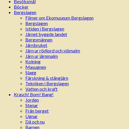
Besöksmål
Böcker
Bergslagen
Filmer om Ekomuseum Bergslagen
Bergslagen
Istiden i Bergslagen
Järnet byggde landet
Bergsmännen
Järnbruket
Järn ur rödjord och sjömalm
Järn ur järnmalm
Kolning
Masugnen
Slagg
Färskning & stångjärn
Tekniken i Bergslagen
Vatten och kraft
Krasch! Bom! Bang!
Jorden
Stenar
Från berget
Ugnar
Då och nu
Barnen