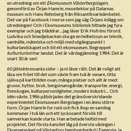
en utredning om ett
Ekomuseum Västerbergslagen,
genomförd av Örjan Hamrin, museilektor på Dalarnas
museum och Hans Rehnberg från Riksantikvarieämbetet.
Det var på Facebook i morse som jag såg Örjans inlägg om
utredningen! Och i Ekomuseums bibliotek hittade jag fyra
exemplar och jag bläddrar…jag läser Erik Hofréns förord.
Ludvika och Smedjebacken ska ge en helhetssyn av teknik,
samhälle, människa och miljö med utgångspunkt i
kulturlandskapet och bli ett ekomuseum. Begreppet
kulturturism
har landat. Det är vårdagjämning 1984. Det är
snart 30 år sen!
60 jätteintressanta sidor – ja ni läser rätt. Det
är
roligt att
läsa om fröet till det som växte fram två år senare, titta
själva på kartbilden ovan, många platser och allt är med:
gruvor, hyttor, bruk, bergsmansgårdar, transporter, energi,
finnskogen, kulturpersonligheter, modern industri… Och
idén växte. 1986 påbörjades det gränsöverskridande
experimentet Ekomuseum Bergslagen i en ännu större
form. Örjan Hamrin for runt och fick ihop en samling
kommuner i två län och ett lyckosamt försök till
samverkan kunde starta. Han arbetade heltid med
projektet. Det första kansliet låg på översta våningen i
Ekomagasinet på Västanfors hembygdsgård i Fagersta, ja