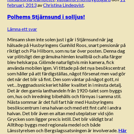
februari, 2013
av
Christina Lindeqvist
.
Polhems Stjärnsund i solljus!
Lämna ett svar
Minsann sken inte solen just i går i Stjärnsund när jag
hälsade på Husbyringens Gunhild Roos, snart pensionär på
riktigt och Pia Hilborn, som nu tar över posten. Denna dag
var plötsligt den gråmulna himlen knallblå och alla färger
blev helskarpa. Glömde naturligtvis min kamera, fick
använda mobilen igen. Vi tittade på det nya besökscentrat
som håller på att färdigställas, något försenat men vad gör
det när det blir så fint. Den som väntar på något gott, ni
vet…byggnadssnickeriet håller kvalitet in i minsta detalj.
Det är den gamla lanthandeln från 1920-talet som byggs
om, hus och inredning bibehålls och förnyas i samma stil.
Nästa sommar är det full fart här med Husbyringens
besökscentrum i ena halvan och med ett fint café i andra
halvan. Det blir även en altan med uteplatser vid sjön
Grycken som ligger precis intill. Det blir väldigt bra!
Alltihop byggs med regionala medel och både
Länsstyrelsen och Bergslagssatsningen är involverade.
Här