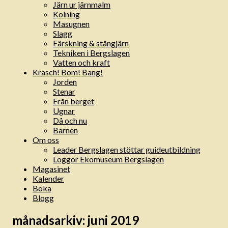
Järn ur järnmalm
Kolning
Masugnen
Slagg
Färskning & stångjärn
Tekniken i Bergslagen
Vatten och kraft
Krasch! Bom! Bang!
Jorden
Stenar
Från berget
Ugnar
Då och nu
Barnen
Om oss
Leader Bergslagen stöttar guideutbildning
Loggor Ekomuseum Bergslagen
Magasinet
Kalender
Boka
Blogg
månadsarkiv:
juni 2019