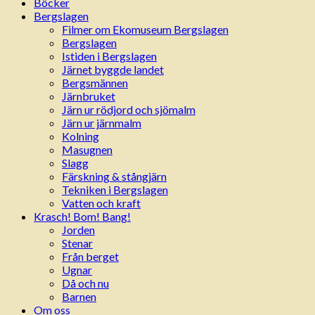
Böcker
Bergslagen
Filmer om Ekomuseum Bergslagen
Bergslagen
Istiden i Bergslagen
Järnet byggde landet
Bergsmännen
Järnbruket
Järn ur rödjord och sjömalm
Järn ur järnmalm
Kolning
Masugnen
Slagg
Färskning & stångjärn
Tekniken i Bergslagen
Vatten och kraft
Krasch! Bom! Bang!
Jorden
Stenar
Från berget
Ugnar
Då och nu
Barnen
Om oss