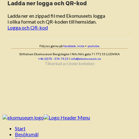
Ladda ner logga och QR-kod
Ladda ner en zippad fil med Ekomuseets logga
i olika format och QR-koden till hemsidan.
Logga och QR-kod
Följ oss gärna på
facebook
,
insta
+
youtube
.
Stiftelsen Ekomuseum Bergslagen ǀ Nils Nils gata 7 ǀ 771 53 LUDVIKA
+46 (0)70 - 376 74 25
ǀ
info@ekomuseum.se
Tillverkad av
Under korkeken
Start
Besöksmål