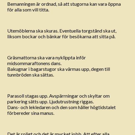
Bemanningen är ordnad, så att stugorna kan vara öppna
för alla som vill titta.
Utemöblerna ska skuras. Eventuella torgstånd ska ut,
liksom bockar och bänkar för besökarna att sitta på.
Gräsmattorna ska vara nyklippta inför
midsommaraftonens dans.
Bakugnar i bagarstugor ska värmas upp, degen till
tunnbröden ska sättas.
Parasoll stagas upp. Avspärrningar och skyltar om
parkering sätts upp. Ljudutrustning riggas.
Dans- och lekledaren och den som håller högtidstalet
förbereder sina manus.
Det är roligt och det är mycket jobb. Att efter alla