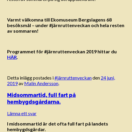
Varmt välkomna till Ekomuseum Bergslagens 68
besöksmål – under #järnruttenveckan och hela resten
av sommaren!
Programmet för #järnruttenveckan 2019 hittar du
HÄR
.
Detta inlägg postades i
#järnruttenveckan
den
24 juni,
2019
av
Malin Andersson
.
Midsommartid, full fart på
hembygdsgårdarna.
Lämna ett svar
I midsommartid är det ofta full fart på landets
hembygdsgårdar.