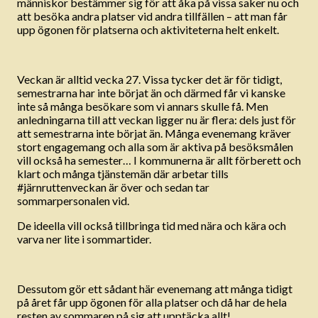
människor bestämmer sig för att åka på vissa saker nu och
att besöka andra platser vid andra tillfällen – att man får
upp ögonen för platserna och aktiviteterna helt enkelt.
Veckan är alltid vecka 27. Vissa tycker det är för tidigt,
semestrarna har inte börjat än och därmed får vi kanske
inte så många besökare som vi annars skulle få. Men
anledningarna till att veckan ligger nu är flera: dels just för
att semestrarna inte börjat än. Många evenemang kräver
stort engagemang och alla som är aktiva på besöksmålen
vill också ha semester… I kommunerna är allt förberett och
klart och många tjänstemän där arbetar tills
#järnruttenveckan är över och sedan tar
sommarpersonalen vid.
De ideella vill också tillbringa tid med nära och kära och
varva ner lite i sommartider.
Dessutom gör ett sådant här evenemang att många tidigt
på året får upp ögonen för alla platser och då har de hela
resten av sommaren på sig att upptäcka allt!