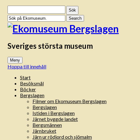
Sök
efter:
Sveriges största museum
Meny
Hoppa till innehåll
Start
Besöksmål
Böcker
Bergslagen
Filmer om Ekomuseum Bergslagen
Bergslagen
Istiden i Bergslagen
Järnet byggde landet
Bergsmännen
Järnbruket
Järn ur rödjord och sjömalm