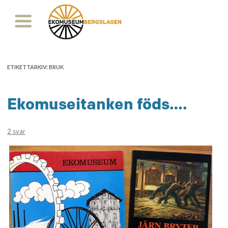
ETIKETTARKIV:
BRUK
Ekomuseitanken föds….
2 svar