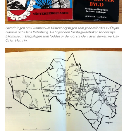
Utredningen om Ekomuseum Västerbergslagen som genomfördes av Örjan
Hamrin och Hans Rehnberg. Till höger den första guideboken för det nya
Ekomuseum Bergslagen som föddes ur den första idén, även den ett verk av
Örjan Hamrin.