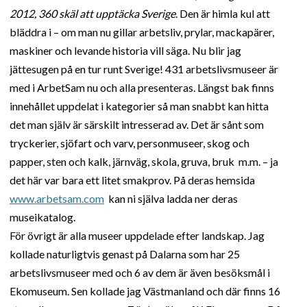
2012, 360 skäl att upptäcka Sverige
. Den är himla kul att
bläddra i – om man nu gillar arbetsliv, prylar, mackapärer,
maskiner och levande historia vill säga. Nu blir jag
jättesugen på en tur runt Sverige! 431 arbetslivsmuseer är
med i ArbetSam nu och alla presenteras. Längst bak finns
innehållet uppdelat i kategorier så man snabbt kan hitta
det man själv är särskilt intresserad av. Det är sånt som
tryckerier, sjöfart och varv, personmuseer, skog och
papper, sten och kalk, järnväg, skola, gruva, bruk m.m. – ja
det här var bara ett litet smakprov. På deras hemsida
www.arbetsam.com
kan ni själva ladda ner deras
museikatalog.
För övrigt är alla museer uppdelade efter landskap. Jag
kollade naturligtvis genast på Dalarna som har 25
arbetslivsmuseer med och 6 av dem är även besöksmål i
Ekomuseum. Sen kollade jag Västmanland och där finns 16