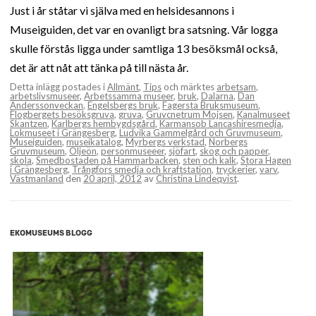
Just i år ståtar vi själva med en helsidesannons i
Museiguiden, det var en ovanligt bra satsning. Vår logga
skulle förstås ligga under samtliga 13 besöksmål också,
det är att nåt att tänka på till nästa år.
Detta inlägg postades i
Allmänt
,
Tips
och märktes
arbetsam
,
arbetslivsmuseer
,
Arbetssamma museer
,
bruk
,
Dalarna
,
Dan
Anderssonveckan
,
Engelsbergs bruk
,
Fagersta Bruksmuseum
,
Flogbergets besöksgruva
,
gruva
,
Gruvcnetrum Mojsen
,
Kanalmuseet
Skantzen
,
Karlbergs hembygdsgård
,
Karmansob Lancashiresmedja
,
Lokmuseet i Grängesberg
,
Ludvika Gammelgård och Gruvmuseum
,
Museiguiden
,
museikatalog
,
Myrbergs verkstad
,
Norbergs
Gruvmuseum
,
Oljeön
,
personmuseeer
,
sjöfart
,
skog och papper
,
skola
,
Smedbostaden på Hammarbacken
,
sten och kalk
,
Stora Hagen
i Grängesberg
,
Trångfors smedja och kraftstation
,
tryckerier
,
varv
,
Västmanland
den
20 april, 2012
av
Christina Lindeqvist
.
EKOMUSEUMS BLOGG