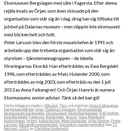
Ekomuseum Bergslagen med säte i Fagersta. Efter denna
rejäla insats av Örjan, som även skissade på den
organisation som står sig än i dag, drog han sig tillbaka till
jobbet på Dalarnas museum – men släppte inte ekomuseet
med blicken helt och fullt.
Peter Larsson blev den förste museichefen år 1991 och
arbetade upp den trebenta organisation som står sig än:
styrelsen – tjänstemannagruppen – de ideella
föreningarnas Ekoråd. Han efterträddes av Ewa Bergdahl
1996, som efterträddes av Mats Hulander 2000, som
efterträddes av mig 2003, som efterträds nu den 1 juli
2013 av Anna Falkengren! Och Örjan Hamrin är numera
Ekomuseums
senior adviser
. Tänk så det kan gå!
Detta inlägg postades i
Allmänt
,
Tips
och märktes
Anna Falkengren
,
bergsmansgårdar
,
bruk
,
Dalarnas museum
,
Ekomagasinet
,
ekomuseum bergslagen
,
Ekomuseum Västerbergslagen
,
Erik Hofrén
,
Ewa Bergdahl
,
Fagersta
,
finnskogen
,
gruvor
,
Hans Rehnberg
,
husbyringen
,
hyttor
,
kulturturism
,
Mats Hulander
,
örjan hamrin
,
Peter
Larsson
,
Riksantikvarieämbetet
,
Västanfors hembygdsgård
den
11
februari, 2013
av
Christina Lindeqvist
.