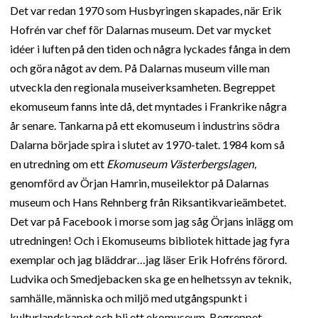
Det var redan 1970 som Husbyringen skapades, när Erik
Hofrén var chef för Dalarnas museum. Det var mycket
idéer i luften på den tiden och några lyckades fånga in dem
och göra något av dem. På Dalarnas museum ville man
utveckla den regionala museiverksamheten. Begreppet
ekomuseum fanns inte då, det myntades i Frankrike några
år senare. Tankarna på ett ekomuseum i industrins södra
Dalarna började spira i slutet av 1970-talet. 1984 kom så
en utredning om ett
Ekomuseum Västerbergslagen,
genomförd av Örjan Hamrin, museilektor på Dalarnas
museum och Hans Rehnberg från Riksantikvarieämbetet.
Det var på Facebook i morse som jag såg Örjans inlägg om
utredningen! Och i Ekomuseums bibliotek hittade jag fyra
exemplar och jag bläddrar…jag läser Erik Hofréns förord.
Ludvika och Smedjebacken ska ge en helhetssyn av teknik,
samhälle, människa och miljö med utgångspunkt i
kulturlandskapet och bli ett ekomuseum. Begreppet