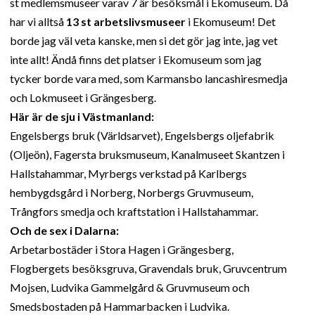
st medlemsmuseer varav 7 är besöksmål i Ekomuseum. Då
har vi alltså
13 st arbetslivsmuseer
i Ekomuseum! Det
borde jag väl veta kanske, men si det gör jag inte, jag vet
inte allt! Ändå finns det platser i Ekomuseum som jag
tycker borde vara med, som Karmansbo lancashiresmedja
och Lokmuseet i Grängesberg.
Här är de sju i Västmanland:
Engelsbergs bruk (Världsarvet), Engelsbergs oljefabrik
(Oljeön), Fagersta bruksmuseum, Kanalmuseet Skantzen i
Hallstahammar, Myrbergs verkstad på Karlbergs
hembygdsgård i Norberg, Norbergs Gruvmuseum,
Trångfors smedja och kraftstation i Hallstahammar.
Och de sex i Dalarna:
Arbetarbostäder i Stora Hagen i Grängesberg,
Flogbergets besöksgruva, Gravendals bruk, Gruvcentrum
Mojsen, Ludvika Gammelgård & Gruvmuseum och
Smedsbostaden på Hammarbacken i Ludvika.