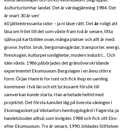
kulturturism
har landat. Det är vårdagjämning 1984. Det
är snart 30 år sen!
60 jätteintressanta sidor – ja ni läser rätt. Det
är
roligt att
läsa om fröet till det som växte fram två år senare, titta
själva på kartbilden ovan, många platser och allt är med:
gruvor, hyttor, bruk, bergsmansgårdar, transporter, energi,
finnskogen, kulturpersonligheter, modern industri… Och
idén växte. 1986 påbörjades det gränsöverskridande
experimentet Ekomuseum Bergslagen i en ännu större
form. Örjan Hamrin for runt och fick ihop en samling
kommuner i två län och ett lyckosamt försök till
samverkan kunde starta. Han arbetade heltid med
projektet. Det första kansliet låg på översta våningen i
Ekomagasinet på Västanfors hembygdsgård i Fagersta, ja
handelsboden alltså, som invigdes 1988 och fick sitt Eko-
efter Ekomuseum. Tre år senare, 1990, bildades Stiftelsen