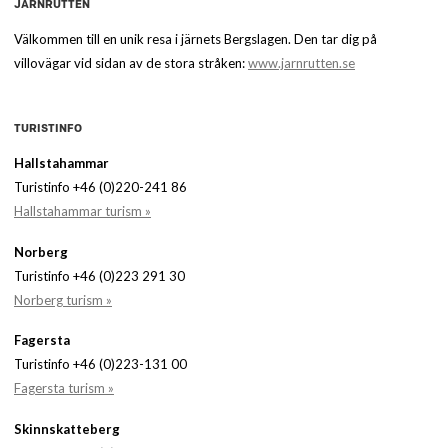
JÄRNRUTTEN
Välkommen till en unik resa i järnets Bergslagen. Den tar dig på
villovägar vid sidan av de stora stråken:
www.jarnrutten.se
TURISTINFO
Hallstahammar
Turistinfo +46 (0)220-241 86
Hallstahammar turism »
Norberg
Turistinfo +46 (0)223 291 30
Norberg turism »
Fagersta
Turistinfo +46 (0)223-131 00
Fagersta turism »
Skinnskatteberg