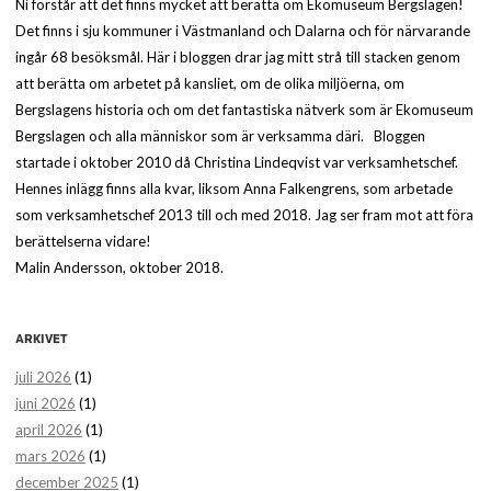
Ni förstår att det finns mycket att berätta om Ekomuseum Bergslagen!
Det finns i sju kommuner i Västmanland och Dalarna och för närvarande
ingår 68 besöksmål. Här i bloggen drar jag mitt strå till stacken genom
att berätta om arbetet på kansliet, om de olika miljöerna, om
Bergslagens historia och om det fantastiska nätverk som är Ekomuseum
Bergslagen och alla människor som är verksamma däri. Bloggen
startade i oktober 2010 då Christina Lindeqvist var verksamhetschef.
Hennes inlägg finns alla kvar, liksom Anna Falkengrens, som arbetade
som verksamhetschef 2013 till och med 2018. Jag ser fram mot att föra
berättelserna vidare!
Malin Andersson, oktober 2018.
ARKIVET
juli 2026
(1)
juni 2026
(1)
april 2026
(1)
mars 2026
(1)
december 2025
(1)