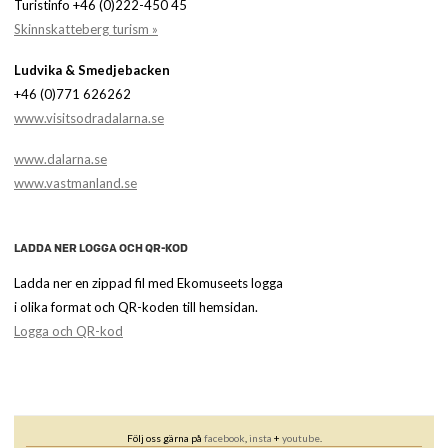
Turistinfo +46 (0)222-450 45
Skinnskatteberg turism »
Ludvika & Smedjebacken
+46 (0)771 626262
www.visitsodradalarna.se
www.dalarna.se
www.vastmanland.se
LADDA NER LOGGA OCH QR-KOD
Ladda ner en zippad fil med Ekomuseets logga
i olika format och QR-koden till hemsidan.
Logga och QR-kod
Följ oss gärna på
facebook
,
insta
+
youtube
.