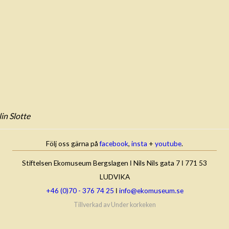
in Slotte
Följ oss gärna på
facebook
,
insta
+
youtube
.
Stiftelsen Ekomuseum Bergslagen ǀ Nils Nils gata 7 ǀ 771 53
LUDVIKA
+46 (0)70 - 376 74 25
ǀ
info@ekomuseum.se
Tillverkad av
Under korkeken