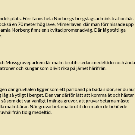
ndelsplats. Förr fanns hela Norbergs bergslagsadministration här.
n också en 70 meter hög lave, Mimerlaven, där man förr hissade upp
Gamla Norberg finns en skyltad promenadväg. Där låg ståtliga
.
 och Mossgruveparken där malm brutits sedan medeltiden och ända
troner och kungar som blivit rika på järnet härifrån.
en där gruvhålen ligger som ett pärlband på båda sidor, ser du hu
åg så ytligt i berget. Den var därför lätt att komma åt och hästar
r så som det var vanligt i många gruvor, att gruvarbetarna måste
iella malmbårar. När gruvarbetarna brutit den malm de behövde
ruvhål från tidig medeltid.