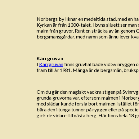
Norbergs by liknar en medeltida stad, med en ha
Kyrkan är från 1300-talet. I byns siluett ser ma
malm från gruvor. Runt en sträcka av ån genom 
bergsmansgårdar, med namn som ännu lever kvar
Kärrgruvan
I
Kärrgruvan
finns gruvhål både vid Svinryggen
fram till år 1981. Många är de bergsmän, brukspa
Om du går den magiskt vackra stigen på Svinrygg
grunda gruvorna var, eftersom malmen i Norberg l
med slädar kunde forsla bort malmen, istället fö
bära den i tunga tunnor på ryggen eller på spec
gick de vidare till nästa berg. Här finns hela 18 g