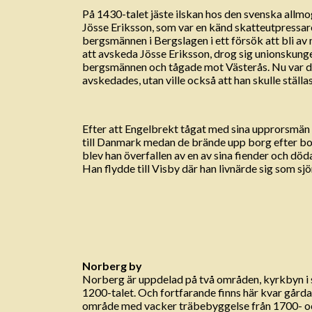
På 1430-talet jäste ilskan hos den svenska all
Jösse Eriksson, som var en känd skatteutpressa
bergsmännen i Bergslagen i ett försök att bli a
att avskeda Jösse Eriksson, drog sig unionskunge
bergsmännen och tågade mot Västerås. Nu var de 
avskedades, utan ville också att han skulle ställas
Efter att Engelbrekt tågat med sina upprorsmän t
till Danmark medan de brände upp borg efter bor
blev han överfallen av en av sina fiender och dö
Han flydde till Visby där han livnärde sig som sj
Norberg by
Norberg är uppdelad på två områden, kyrkbyn i s
1200-talet. Och fortfarande finns här kvar gård
område med vacker träbebyggelse från 1700- oc