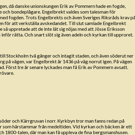
mogen, då danske unionskungen Erik av Pommern hade en fogde,
re och bondeplågare. Engelbrekt valdes som talesman för
v med fogden. Trots Engelbrekts och även Sveriges Riksråds krav p
n för att verkställa avskedandet. Till slut samlade Engelbrekt
så uppretade att de inte lät sig nöjas med att Jösse Eriksson
 inför rätta. Och snart slöt sig även adeln och kyrkan till upproret.
ill Stockholm två gånger och intagit staden, och även söderut ner
g på vägen, var Engelbrekt år 1436 på väg norrut igen. På vägen
dad. Först tre år senare lyckades man få Erik av Pommern avsatt.
örövare.
öder och Kärrgruvan i norr. Kyrkbyn tror man fanns redan på
ar som härstammar från medeltiden. Vid kyrkan och bäcken är ett
h 1800-talen, där man kan få uppleva de fina bergsmanshusen.