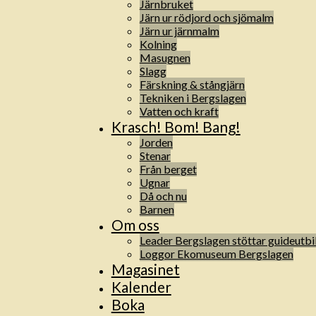
Järnbruket
Järn ur rödjord och sjömalm
Järn ur järnmalm
Kolning
Masugnen
Slagg
Färskning & stångjärn
Tekniken i Bergslagen
Vatten och kraft
Krasch! Bom! Bang!
Jorden
Stenar
Från berget
Ugnar
Då och nu
Barnen
Om oss
Leader Bergslagen stöttar guideutbi
Loggor Ekomuseum Bergslagen
Magasinet
Kalender
Boka