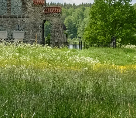
rn ur järnmalm
lning
sugnen
agg
rskning & stångjärn
kniken i Bergslagen
tten och kraft