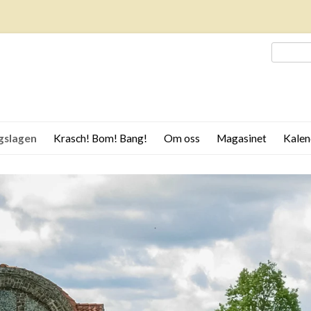
SÖK
EFTER:
gslagen
Krasch! Bom! Bang!
Om oss
Magasinet
Kalen
lmer om Ekomuseum
Jorden
Leader Bergslagen stöttar
rgslagen
guideutbildning
Stenar
rgslagen
Loggor Ekomuseum
Bergslagen
Från berget
tiden i Bergslagen
Ugnar
rnet byggde landet
Då och nu
rgsmännen
Barnen
rnbruket
rn ur rödjord och sjömalm