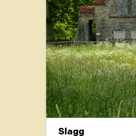
Jä
Ko
Ma
Sl
Fä
Te
Va
Slagg