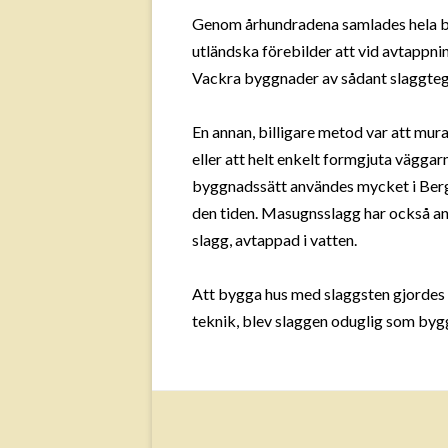
Genom århundradena samlades hela ber
utländska förebilder att vid avtappni
Vackra byggnader av sådant slaggtegel
En annan, billigare metod var att mura
eller att helt enkelt formgjuta vägga
byggnadssätt användes mycket i Bergsl
den tiden. Masugnsslagg har också an
slagg, avtappad i vatten.
Att bygga hus med slaggsten gjordes
teknik, blev slaggen oduglig som byg