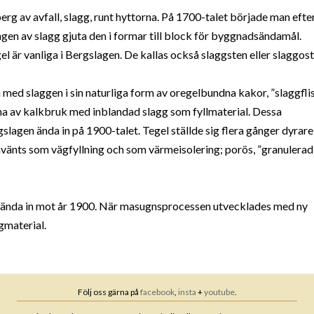
g av avfall, slagg, runt hyttorna. På 1700-talet började man efte
ngen av slagg gjuta den i formar till block för byggnadsändamål.
 är vanliga i Bergslagen. De kallas också slaggsten eller slaggost
 med slaggen i sin naturliga form av oregelbundna kakor, ”slaggflis
rna av kalkbruk med inblandad slagg som fyllmaterial. Dessa
agen ända in på 1900-talet. Tegel ställde sig flera gånger dyrare
vänts som vägfyllning och som värmeisolering; porös, ”granulerad
 ända in mot år 1900. När masugnsprocessen utvecklades med ny
gmaterial.
Följ oss gärna på
facebook
,
insta
+
youtube
.