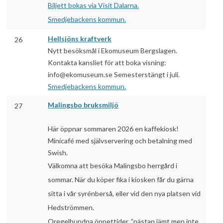
Biljett bokas via Visit Dalarna.
Smedjebackens kommun.
Hellsjöns kraftverk
26
Nytt besöksmål i Ekomuseum Bergslagen.
Kontakta kansliet för att boka visning:
info@ekomuseum.se Semesterstängt i juli.
Smedjebackens kommun.
Malingsbo bruksmiljö
27
Här öppnar sommaren 2026 en kaffekiosk!
Minicafé med självservering och betalning med
Swish.
Välkomna att besöka Malingsbo herrgård i
sommar. När du köper fika i kiosken får du gärna
sitta i vår syrénberså, eller vid den nya platsen vid
Hedströmmen.
Oregelbundna öppettider, ”nästan jämt men inte