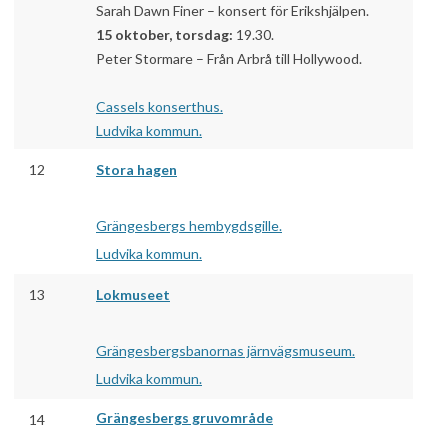
Sarah Dawn Finer – konsert för Erikshjälpen.
15 oktober, torsdag:
19.30.
Peter Stormare – Från Arbrå till Hollywood.
Cassels konserthus.
Ludvika kommun.
12
Stora hagen
Grängesbergs hembygdsgille.
Ludvika kommun.
13
Lokmuseet
Grängesbergsbanornas järnvägsmuseum.
Ludvika kommun.
Grängesbergs gruvområde
14