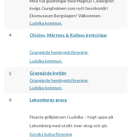
Med två guidningar med Magnus Cedergren
invigs Gungholmen som nytt besöksmål i
Ekomuseum Bergslagen! Välkommen.
Ludvika kommun.
4
Olsjöns, Mårtens & Kullens kyrkstigar
Grangärde hembygdsförening.
Ludvika kommun.
Grangärde kyrkby
5
Grangärde hembygdsförening.
Ludvika kommun.
6
Lekombergs gruva
Finaste grillplatsen i Ludvika – högt uppe på
Lekomberg med utsikt över skog och sjö.
Sörviks kulturförening