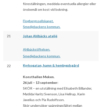
föreställningen, meddela eventuella allergier eller
önskemål om kost vid bokning.
Flogbergssellskapet.
Smedjebackens kommun.
21
Johan Ahlbäcks ateljé
Ahlbäckstiftelsen.
Smedjebackens kommun.
Kyrkogatan, hamn & hembygdsgård
22
Konsthallen Meken.
26 juli – 13 september:
SKÖR – en utställning med Elisabeth Billander,
Matilda Haritz Svenson, Lisa Hellrup, Karin
Jaxelius och Pia Rudolfsson.
Skör undersöker spänningsfältet mellan