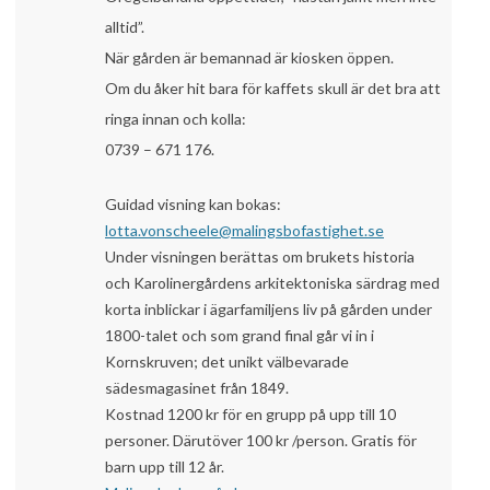
alltid”.
När gården är bemannad är kiosken öppen.
Om du åker hit bara för kaffets skull är det bra att
ringa innan och kolla:
0739 – 671 176.
Guidad visning kan bokas:
lotta.vonscheele@malingsbofastighet.se
Under visningen berättas om brukets historia
och Karolinergårdens arkitektoniska särdrag med
korta inblickar i ägarfamiljens liv på gården under
1800-talet och som grand final går vi in i
Kornskruven; det unikt välbevarade
sädesmagasinet från 1849.
Kostnad 1200 kr för en grupp på upp till 10
personer. Därutöver 100 kr /person. Gratis för
barn upp till 12 år.