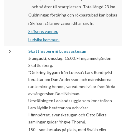
– och så åter till startplatsen. Total längd 23 km.
Guidningar, förtäring och rökbastubad kan bokas
i Skifsen så länge vägen dit är snöfri.
Skifsens vänner.
Ludvika kommun.
Skattlösberg & Luossastugan
2
5 augusti, onsdag:
15.00. Finngammelgården
Skattlösberg.
”Omkring tiggarn från Luossa”: Lars Rundqvist
berättar om Dan Andersson och människorna
runtomkring honom, varvat med visor framförda
av sångerskan Boel Nihlman.
Utställningen Laolands uggla som konstnären
Lars Nyhlin berättar om och visar.
I finnpörtet, svenskstugan och Otto Blixts
samlingar guidar Yngve Thorné.
150:- som betalas på plats, med Swish eller