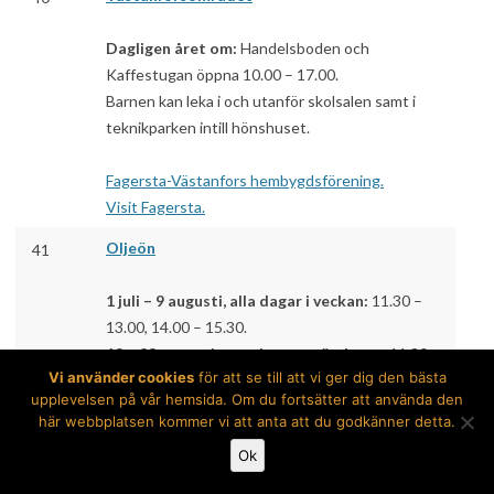
Dagligen året om:
Handelsboden och
Kaffestugan öppna 10.00 – 17.00.
Barnen kan leka i och utanför skolsalen samt i
teknikparken intill hönshuset.
Fagersta-Västanfors hembygdsförening.
Visit Fagersta.
Oljeön
41
1 juli – 9 augusti, alla dagar i veckan:
11.30 –
13.00, 14.00 – 15.30.
13 – 23 augusti, torsdagar – söndagar:
11.30 –
Vi använder cookies
för att se till att vi ger dig den bästa
13.00, 14.00 – 15.30.
upplevelsen på vår hemsida. Om du fortsätter att använda den
27 – 30 augusti, torsdagar – söndagar:
14.00 –
här webbplatsen kommer vi att anta att du godkänner detta.
15.30.
Ok
5 – 26 september, lördagar:
14.00 – 15.30.