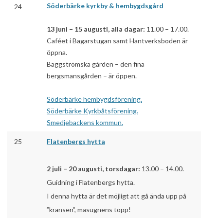
Söderbärke kyrkby & hembygdsgård
24
13 juni – 15 augusti, alla dagar:
11.00 – 17.00.
Caféet i Bagarstugan samt Hantverksboden är
öppna.
Baggströmska gården – den fina
bergsmansgården – är öppen.
Söderbärke hembygdsförening.
Söderbärke Kyrkbåtsförening.
Smedjebackens kommun.
25
Flatenbergs hytta
2 juli – 20 augusti, torsdagar:
13.00 – 14.00.
Guidning i Flatenbergs hytta.
I denna hytta är det möjligt att gå ända upp på
”kransen”, masugnens topp!