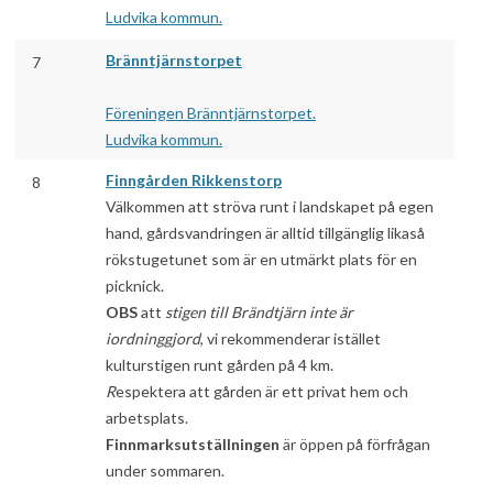
Ludvika kommun.
Bränntjärnstorpet
7
Föreningen Bränntjärnstorpet.
Ludvika kommun.
Finngården Rikkenstorp
8
Välkommen att ströva runt i landskapet på egen
hand, gårdsvandringen är alltid tillgänglig likaså
rökstugetunet som är en utmärkt plats för en
picknick.
OBS
att
stigen till Brändtjärn
inte är
iordninggjord
, vi rekommenderar istället
kulturstigen runt gården på 4 km.
R
espektera att gården är ett privat hem och
arbetsplats.
Finnmarksutställningen
är öppen på förfrågan
under sommaren.