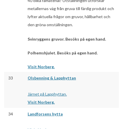
40 olika råmaterial? Utställningen utforskar
metallernas väg från gruva till färdig produkt och
lyfter aktuella frågor om gruvor, hållbarhet och
den gröna omställningen.
Svinryggens gruvor. Besöks på egen hand.
Polhemshjulet. Besöks på egen hand.
Visit Norberg.
33
Olsbenning & Lapphyttan
Järnet på Lapphyttan.
Visit Norberg.
34
Landforsens hytta