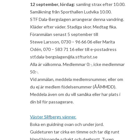
12 september, lördag:
samling strax efter 10.00.
Samåkning från Sporthallen Ludvika 10.00.
STF Dala-Bergslagen arrangerar denna vandring.
Kläder efter väder. Stadiga skor. Medtag fika.
Föranmälan senast 5 september till
Stewe Larsson, 0730 – 96 66 06 eller Marita
Odén, 070 – 583 71 16 eller till e-postadress
stf.dala-bergslagen@la.stfturist.se
Alla är välkomna. Medlemmar 0:-, icke medlemmar
50:-.
Vid anmälan, meddela medlemsnummer, eller om
du ej är medlem födelsenummer (ÅÅMMDD).
Meddela även om du vill samåka eller har plats i
din bil för passagerare.
Väster Silfbergs vänner.
Boka en guidning ovan och under jord.
Guideturen tar cirka en timme och tar dig runt
bland hisnande schakt och dagbrott. Turen