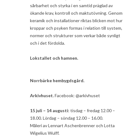
sårbarhet och styrka i en samtid präglad av
ökande krav, kontroll och maktutövning. Genom
keramik och installationer riktas blicken mot hur
kroppar och psyken formas i relation till system,
normer och strukturer som verkar både synligt
och i det fördolda.
Lokstallet och hamnen.
Norrbärke hembygdsgård.
Arkivhuset.
Facebook: @arkivhuset
15 juli – 14 augusti:
tisdag – fredag 12.00 –
18.00. Lördag – söndag 12.00 – 16.00.
Måleri av Lennart Aschenbrenner och Lotta
Wigelius Wulff.