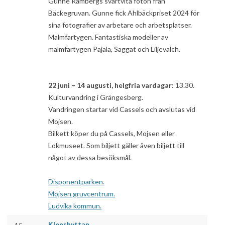
Gunne Rambergs svartvita foton från
Bäckegruvan. Gunne fick Ahlbäckpriset 2024 för
sina fotografier av arbetare och arbetsplatser.
Malmfartygen. Fantastiska modeller av
malmfartygen Pajala, Saggat och Liljevalch.
22 juni – 14 augusti, helgfria vardagar:
13.30.
Kulturvandring i Grängesberg.
Vandringen startar vid Cassels och avslutas vid
Mojsen.
Bilkett köper du på Cassels, Mojsen eller
Lokmuseet. Som biljett gäller även biljett till
något av dessa besöksmål.
Disponentparken.
Mojsen gruvcentrum.
Ludvika kommun.
Klenshyttan