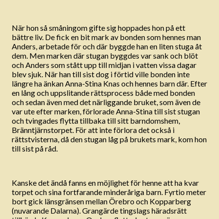
När hon så småningom gifte sig hoppades hon på ett
bättre liv. De fick en bit mark av bonden som hennes man
Anders, arbetade för och där byggde han en liten stuga åt
dem. Men marken där stugan byggdes var sank och blöt
och Anders som stått upp till midjan i vatten vissa dagar
blev sjuk. När han till sist dog i förtid ville bonden inte
längre ha änkan Anna-Stina Knas och hennes barn där. Efter
en lång och uppslitande rättsprocess både med bonden
och sedan även med det närliggande bruket, som även de
var ute efter marken, förlorade Anna-Stina till sist stugan
och tvingades flytta tillbaka till sitt barndomshem,
Bränntjärnstorpet. För att inte förlora det också i
rättstvisterna, då den stugan låg på brukets mark, kom hon
till sist på råd.
Kanske det ändå fanns en möjlighet för henne att ha kvar
torpet och sina fortfarande minderåriga barn. Fyrtio meter
bort gick länsgränsen mellan Örebro och Kopparberg
(nuvarande Dalarna). Grangärde tingslags häradsrätt