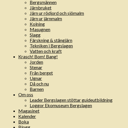
Bergsmännen
Järnbruket
Järn ur rödjord och sjömalm
Järn ur järnmalm
Kolning
Masugnen
Slagg
Färskning & stångjärn
Tekniken i Bergslagen
Vatten och kraft
Krasch! Bom! Bang!
Jorden
Stenar
Från berget
Ugnar
Då och nu
Barnen
Om oss
Leader Bergslagen stöttar guideutbildning
Loggor Ekomuseum Bergslagen
Magasinet
Kalender
Boka
Blogg