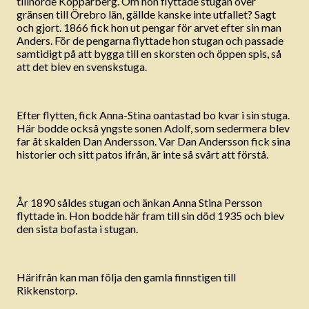
tillhörde Kopparberg. Om hon flyttade stugan över
gränsen till Örebro län, gällde kanske inte utfallet? Sagt
och gjort. 1866 fick hon ut pengar för arvet efter sin man
Anders. För de pengarna flyttade hon stugan och passade
samtidigt på att bygga till en skorsten och öppen spis, så
att det blev en svenskstuga.
Efter flytten, fick Anna-Stina oantastad bo kvar i sin stuga.
Här bodde också yngste sonen Adolf, som sedermera blev
far åt skalden Dan Andersson. Var Dan Andersson fick sina
historier och sitt patos ifrån, är inte så svårt att förstå.
År 1890 såldes stugan och änkan Anna Stina Persson
flyttade in. Hon bodde här fram till sin död 1935 och blev
den sista bofasta i stugan.
Härifrån kan man följa den gamla finnstigen till
Rikkenstorp.