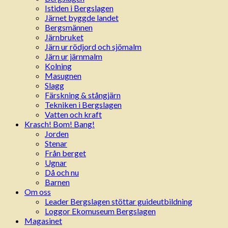
Istiden i Bergslagen
Järnet byggde landet
Bergsmännen
Järnbruket
Järn ur rödjord och sjömalm
Järn ur järnmalm
Kolning
Masugnen
Slagg
Färskning & stångjärn
Tekniken i Bergslagen
Vatten och kraft
Krasch! Bom! Bang!
Jorden
Stenar
Från berget
Ugnar
Då och nu
Barnen
Om oss
Leader Bergslagen stöttar guideutbildning
Loggor Ekomuseum Bergslagen
Magasinet