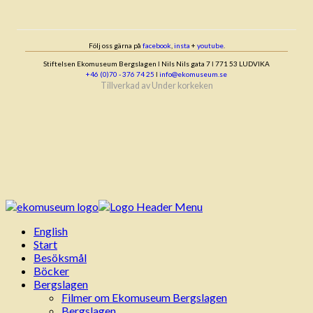
Följ oss gärna på
facebook
,
insta
+
youtube
.
Stiftelsen Ekomuseum Bergslagen ǀ Nils Nils gata 7 ǀ 771 53 LUDVIKA
+46 (0)70 - 376 74 25
ǀ
info@ekomuseum.se
Tillverkad av
Under korkeken
English
Start
Besöksmål
Böcker
Bergslagen
Filmer om Ekomuseum Bergslagen
Bergslagen