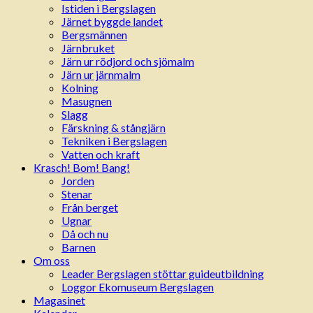
Istiden i Bergslagen
Järnet byggde landet
Bergsmännen
Järnbruket
Järn ur rödjord och sjömalm
Järn ur järnmalm
Kolning
Masugnen
Slagg
Färskning & stångjärn
Tekniken i Bergslagen
Vatten och kraft
Krasch! Bom! Bang!
Jorden
Stenar
Från berget
Ugnar
Då och nu
Barnen
Om oss
Leader Bergslagen stöttar guideutbildning
Loggor Ekomuseum Bergslagen
Magasinet