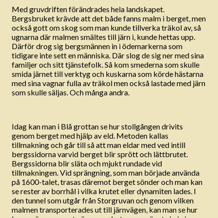
Med gruvdriften förändrades hela landskapet.
Bergsbruket krävde att det både fanns malm i berget, men
också gott om skog som man kunde tillverka träkol av, så
ugnarna där malmen smältes till järn i, kunde hettas upp.
Därför drog sig bergsmännen in i ödemarkerna som
tidigare inte sett en människa. Där slog de sig ner med sina
familjer och sitt tjänstefolk. Så kom smederna som skulle
smida järnet till verktyg och kuskarna som körde hästarna
med sina vagnar fulla av träkol men också lastade med järn
som skulle säljas. Och många andra.
Idag kan man i Blå grottan se hur stollgången drivits
genom berget med hjälp av eld. Metoden kallas
tillmakning och går till så att man eldar med ved intill
bergssidorna varvid berget blir sprött och lättbrutet.
Bergssidorna blir släta och mjukt rundade vid
tillmakningen. Vid sprängning, som man började använda
på 1600-talet, trasas däremot berget sönder och man kan
se rester av borrhål i vilka krutet eller dynamiten lades. I
den tunnel som utgår från Storgruvan och genom vilken
malmen transporterades ut till järnvägen, kan man se hur