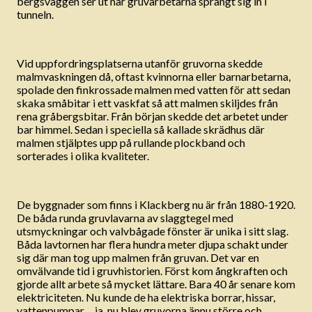
bergsväggen ser ut när gruvarbetarna sprängt sig in i
tunneln.
Vid uppfordringsplatserna utanför gruvorna skedde
malmvaskningen då, oftast kvinnorna eller barnarbetarna,
spolade den finkrossade malmen med vatten för att sedan
skaka småbitar i ett vaskfat så att malmen skiljdes från
rena gråbergsbitar. Från början skedde det arbetet under
bar himmel. Sedan i speciella så kallade skrädhus där
malmen stjälptes upp på rullande plockband och
sorterades i olika kvaliteter.
De byggnader som finns i Klackberg nu är från 1880-1920.
De båda runda gruvlavarna av slaggtegel med
utsmyckningar och valvbågade fönster är unika i sitt slag.
Båda lavtornen har flera hundra meter djupa schakt under
sig där man tog upp malmen från gruvan. Det var en
omvälvande tid i gruvhistorien. Först kom ångkraften och
gjorde allt arbete så mycket lättare. Bara 40 år senare kom
elektriciteten. Nu kunde de ha elektriska borrar, hissar,
vattenpumpar… ja, nu blev gruvorna ännu större och