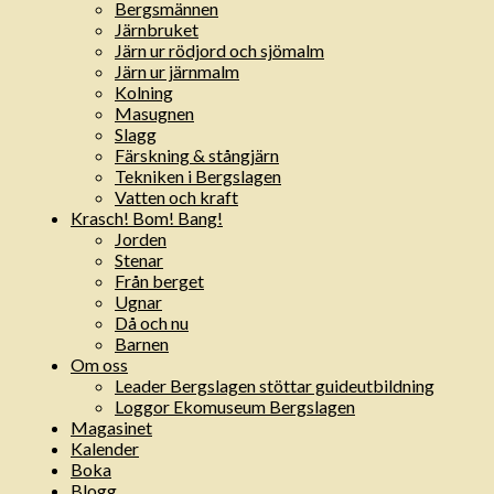
Bergsmännen
Järnbruket
Järn ur rödjord och sjömalm
Järn ur järnmalm
Kolning
Masugnen
Slagg
Färskning & stångjärn
Tekniken i Bergslagen
Vatten och kraft
Krasch! Bom! Bang!
Jorden
Stenar
Från berget
Ugnar
Då och nu
Barnen
Om oss
Leader Bergslagen stöttar guideutbildning
Loggor Ekomuseum Bergslagen
Magasinet
Kalender
Boka
Blogg