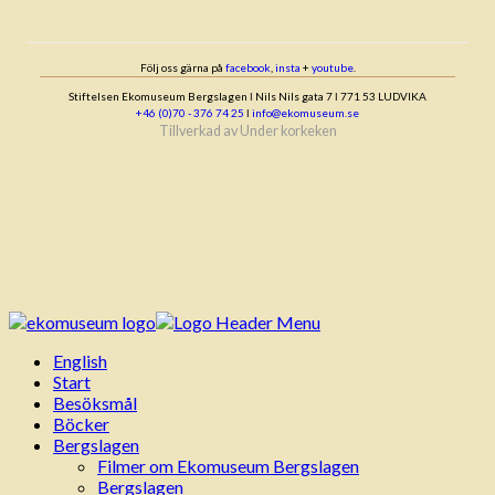
Följ oss gärna på
facebook
,
insta
+
youtube
.
Stiftelsen Ekomuseum Bergslagen ǀ Nils Nils gata 7 ǀ 771 53 LUDVIKA
+46 (0)70 - 376 74 25
ǀ
info@ekomuseum.se
Tillverkad av
Under korkeken
English
Start
Besöksmål
Böcker
Bergslagen
Filmer om Ekomuseum Bergslagen
Bergslagen