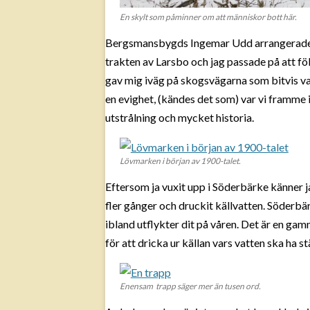
En skylt som påminner om att människor bott här.
Bergsmansbygds Ingemar Udd arrangerade et
trakten av Larsbo och jag passade på att föl
gav mig iväg på skogsvägarna som bitvis va
en evighet, (kändes det som) var vi framme 
utstrålning och mycket historia.
Lövmarken i början av 1900-talet.
Eftersom ja vuxit upp i Söderbärke känner j
fler gånger och druckit källvatten. Söderbä
ibland utflykter dit på våren. Det är en gam
för att dricka ur källan vars vatten ska ha 
Enensam trapp säger mer än tusen ord.