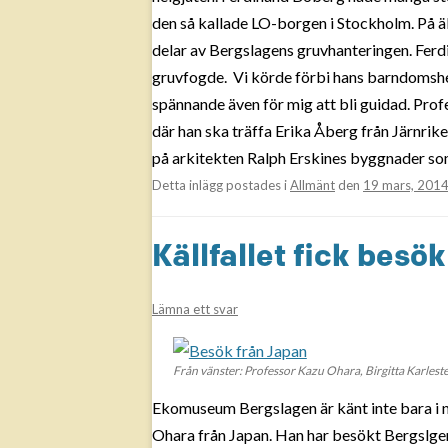
den så kallade LO-borgen i Stockholm. På ä
delar av Bergslagens gruvhanteringen. Ferd
gruvfogde. Vi körde förbi hans barndomshem
spännande även för mig att bli guidad. Prof
där han ska träffa Erika Åberg från Järnri
på arkitekten Ralph Erskines byggnader so
Detta inlägg postades i
Allmänt
den
19 mars, 201
Källfallet fick besö
Lämna ett svar
Från vänster: Professor Kazu Ohara, Birgitta Karlest
Ekomuseum Bergslagen är känt inte bara i n
Ohara från Japan. Han har besökt Bergslgen f