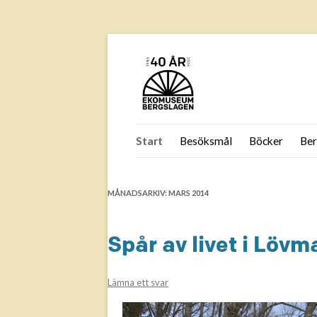
Hoppa
till
Start
Besöksmål
Böcker
Ber
innehåll
F
B
MÅNADSARKIV:
MARS 2014
B
Is
Spår av livet i Löv
Jä
B
Lämna ett svar
Jä
Jä