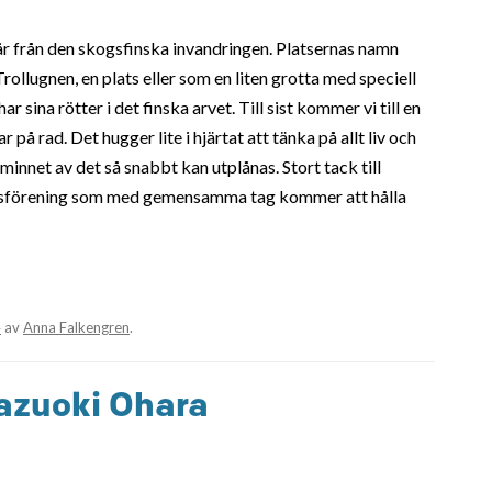
år från den skogsfinska invandringen. Platsernas namn
Trollugnen, en plats eller som en liten grotta med speciell
 sina rötter i det finska arvet. Till sist kommer vi till en
på rad. Det hugger lite i hjärtat att tänka på allt liv och
innet av det så snabbt kan utplånas. Stort tack till
förening som med gemensamma tag kommer att hålla
4
av
Anna Falkengren
.
azuoki Ohara