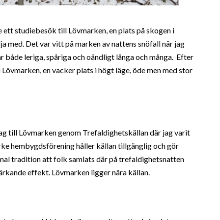
t studiebesök till Lövmarken, en plats på skogen i
ja med. Det var vitt på marken av nattens snöfall när jag
r både leriga, spåriga och oändligt långa och många. Efter
i Lövmarken, en vacker plats i högt läge, öde men med stor
ag till Lövmarken genom Trefaldighetskällan där jag varit
rke hembygdsförening håller källan tillgänglig och gör
mal tradition att folk samlats där på trefaldighetsnatten
stärkande effekt. Lövmarken ligger nära källan.