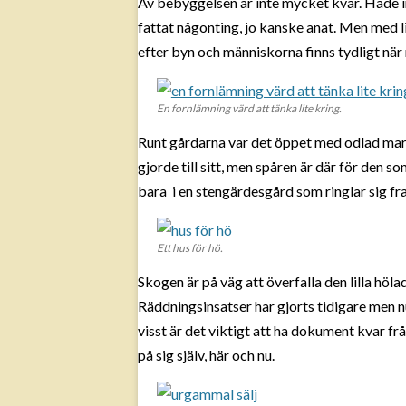
Av bebyggelsen är inte mycket kvar. Hade 
fattat någonting, jo kanske anat. Men med l
efter byn och människorna finns tydligt nä
En fornlämning värd att tänka lite kring.
Runt gårdarna var det öppet med odlad mark 
gjorde till sitt, men spåren är där för den
bara i en stengärdesgård som ringlar sig fra
Ett hus för hö.
Skogen är på väg att överfalla den lilla hö
Räddningsinsatser har gjorts tidigare men n
visst är det viktigt att ha dokument kvar fr
på sig själv, här och nu.