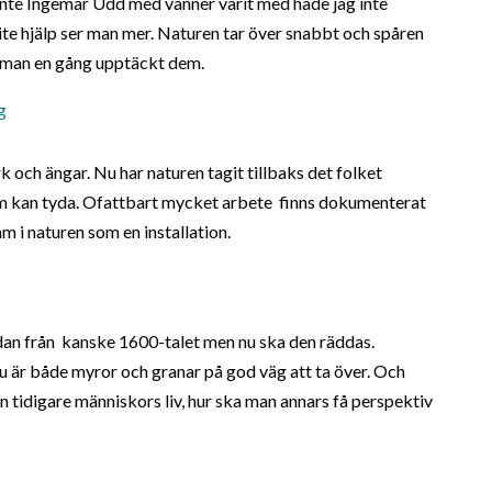
inte Ingemar Udd med vänner varit med hade jag inte
ite hjälp ser man mer. Naturen tar över snabbt och spåren
r man en gång upptäckt dem.
och ängar. Nu har naturen tagit tillbaks det folket
 som kan tyda. Ofattbart mycket arbete finns dokumenterat
m i naturen som en installation.
ladan från kanske 1600-talet men nu ska den räddas.
u är både myror och granar på god väg att ta över. Och
ån tidigare människors liv, hur ska man annars få perspektiv