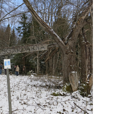
rn ur järnmalm
lning
asugnen
agg
rskning & stångjärn
kniken i Bergslagen
tten och kraft