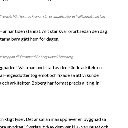
verkats här i form av kranar, rör, prydnadssaker och allt annat man kan
är har tiden stannat. Allt står kvar orört sedan den dag
arna bara gått hem för dagen.
 trappan till Ferdinand Bobergs kapell i Norberg.
byggnaden i Västmanland ritad av den kände arkitekten
 Helgesdotter tog emot och fixade så att vi kunde
la och arkitekten Boberg har format precis allting, in i
t riktigt lyser. Det är sällan man upplever en byggnad så
ra uppdrag i Sverige, två av dem var NK- varuhuset och