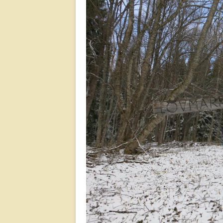
Jä
Ko
M
Sl
Fä
Te
Va