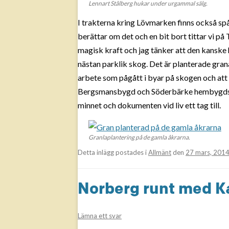
Lennart Stålberg hukar under urgammal sälg.
I trakterna kring Lövmarken finns också sp
berättar om det och en bit bort tittar vi på 
magisk kraft och jag tänker att den kanske har
nästan parklik skog. Det är planterade granar 
arbete som pågått i byar på skogen och att m
Bergsmansbygd och Söderbärke hembygds
minnet och dokumenten vid liv ett tag till.
Granlaplantering på de gamla åkrarna.
Detta inlägg postades i
Allmänt
den
27 mars, 201
Norberg runt med K
Lämna ett svar