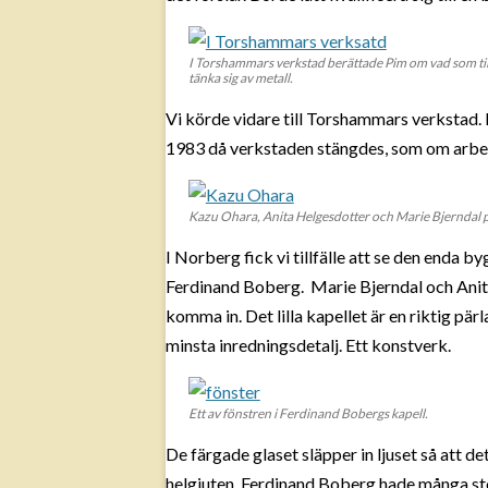
I Torshammars verkstad berättade Pim om vad som till
tänka sig av metall.
Vi körde vidare till Torshammars verkstad. H
1983 då verkstaden stängdes, som om arbet
Kazu Ohara, Anita Helgesdotter och Marie Bjerndal på
I Norberg fick vi tillfälle att se den enda 
Ferdinand Boberg. Marie Bjerndal och Anita
komma in. Det lilla kapellet är en riktig pär
minsta inredningsdetalj. Ett konstverk.
Ett av fönstren i Ferdinand Bobergs kapell.
De färgade glaset släpper in ljuset så att de
helgjuten. Ferdinand Boberg hade många sto