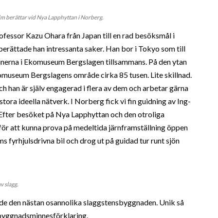
im berättar vid Nya Lapphyttan i Norberg.
ofessor Kazu Ohara från Japan till en rad besöksmål i
erättade han intressanta saker. Han bor i Tokyo som till
munerna i Ekomuseum Bergslagen tillsammans. På den ytan
omuseum Bergslagens område cirka 85 tusen. Lite skillnad.
h han är själv engagerad i flera av dem och arbetar gärna
a ideella nätverk. I Norberg fick vi fin guidning av Ing-
. Efter besöket på Nya Lapphyttan och den otroliga
 för att kunna prova på medeltida järnframställning öppen
Pims fyrhjulsdrivna bil och drog ut på guidad tur runt sjön
v slagg.
ade den nästan osannolika slaggstensbyggnaden. Unik så
en byggnadsminnesförklaring.