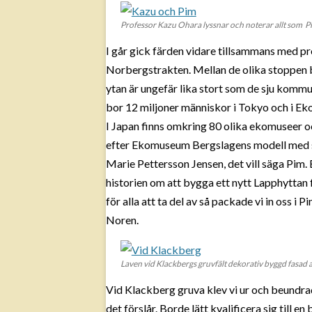
Professor Kazu Ohara lyssnar och noterar allt som P
I går gick färden vidare tillsammans med pr
Norbergstrakten. Mellan de olika stoppen b
ytan är ungefär lika stort som de sju kom
bor 12 miljoner människor i Tokyo och i Ek
I Japan finns omkring 80 olika ekomuseer oc
efter Ekomuseum Bergslagens modell med stor
Marie Pettersson Jensen, det vill säga Pim
historien om att bygga ett nytt Lapphyttan
för alla att ta del av så packade vi in oss i 
Noren.
Laven vid Klackbergs gruvfält dekorativ byggd fasad a
Vid Klackberg gruva klev vi ur och beundr
det förslår. Borde lätt kvalificera sig till 