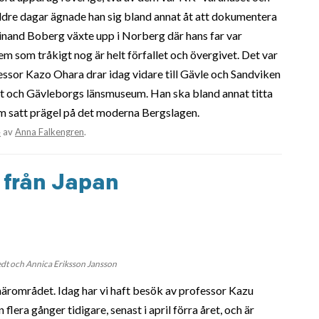
ldre dagar ägnade han sig bland annat åt att dokumentera
inand Boberg växte upp i Norberg där hans far var
 som tråkigt nog är helt förfallet och övergivet. Det var
essor Kazo Ohara drar idag vidare till Gävle och Sandviken
ket och Gävleborgs länsmuseum. Han ska bland annat titta
m satt prägel på det moderna Bergslagen.
4
av
Anna Falkengren
.
k från Japan
edt och Annica Eriksson Jansson
ärområdet. Idag har vi haft besök av professor Kazu
lera gånger tidigare, senast i april förra året, och är