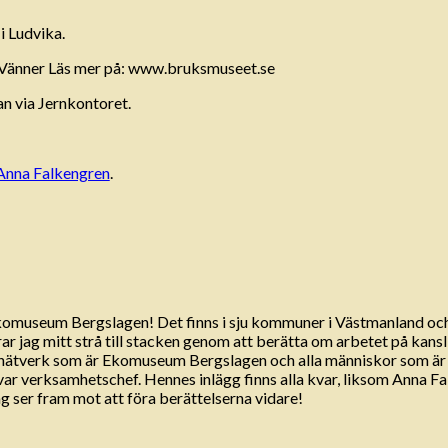
 Ludvika.
 Vänner Läs mer på: www.bruksmuseet.se
n via Jernkontoret.
Anna Falkengren
.
Ekomuseum Bergslagen! Det finns i sju kommuner i Västmanland oc
 jag mitt strå till stacken genom att berätta om arbetet på kansli
a nätverk som är Ekomuseum Bergslagen och alla människor som ä
 var verksamhetschef. Hennes inlägg finns alla kvar, liksom Anna 
 ser fram mot att föra berättelserna vidare!