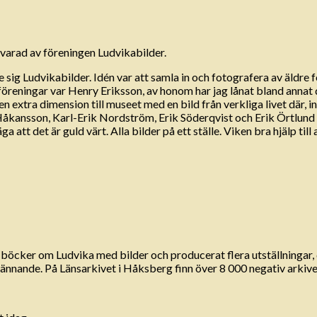
varad av föreningen Ludvikabilder.
 sig Ludvikabilder. Idén var att samla in och fotografera av äldre
 föreningar var Henry Eriksson, av honom har jag lånat bland annat
xtra dimension till museet med en bild från verkliga livet där, 
kansson, Karl-Erik Nordström, Erik Söderqvist och Erik Örtlund me
att det är guld värt. Alla bilder på ett ställe. Viken bra hjälp till 
böcker om Ludvika med bilder och producerat flera utställningar, 
spännande. På Länsarkivet i Håksberg finn över 8 000 negativ arkive