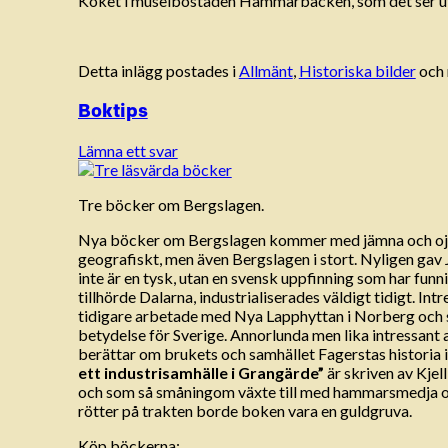
Köket i museibostaden Hammarbacken, som det ser ut
Detta inlägg postades i
Allmänt
,
Historiska bilder
och
Boktips
Lämna ett svar
Tre böcker om Bergslagen.
Nya böcker om Bergslagen kommer med jämna och ojäm
geografiskt, men även Bergslagen i stort. Nyligen ga
inte är en tysk, utan en svensk uppfinning som har funn
tillhörde Dalarna, industrialiserades väldigt tidigt. 
tidigare arbetade med Nya Lapphyttan i Norberg och 
betydelse för Sverige. Annorlunda men lika intressant 
berättar om brukets och samhället Fagerstas historia i
ett industrisamhälle i Grangärde”
är skriven av Kje
och som så småningom växte till med hammarsmedja och 
rötter på trakten borde boken vara en guldgruva.
Köp böckerna: