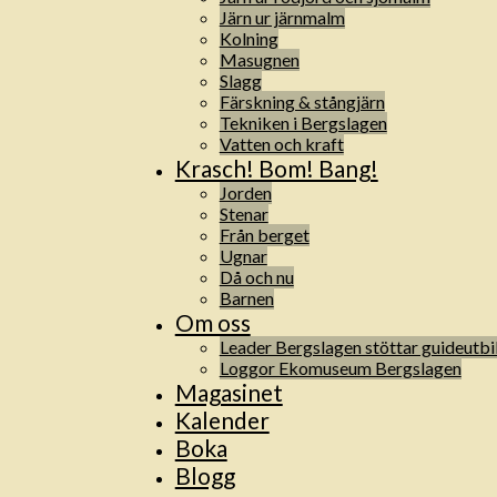
Järn ur järnmalm
Kolning
Masugnen
Slagg
Färskning & stångjärn
Tekniken i Bergslagen
Vatten och kraft
Krasch! Bom! Bang!
Jorden
Stenar
Från berget
Ugnar
Då och nu
Barnen
Om oss
Leader Bergslagen stöttar guideutbi
Loggor Ekomuseum Bergslagen
Magasinet
Kalender
Boka
Blogg