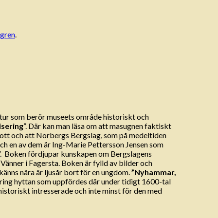
ngren
.
ur som berör museets område historiskt och
isering
”. Där kan man läsa om att masugnen faktiskt
e trott och att Norbergs Bergslag, som på medeltiden
e och en av dem är Ing-Marie Pettersson Jensen som
t”. Boken fördjupar kunskapen om Bergslagens
änner i Fagersta. Boken är fylld av bilder och
känns nära är ljusår bort för en ungdom.
”Nyhammar,
ing hyttan som uppfördes där under tidigt 1600-tal
storiskt intresserade och inte minst för den med