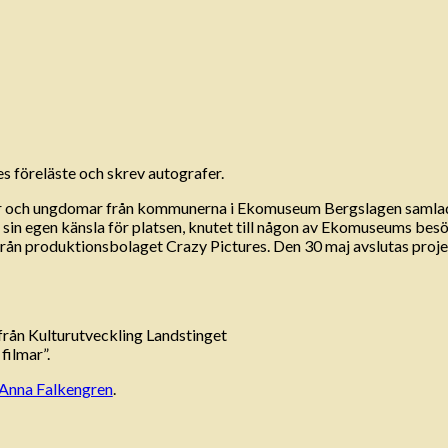
es föreläste och skrev autografer.
ever och ungdomar från kommunerna i Ekomuseum Bergslagen samlade
m sin egen känsla för platsen, knutet till någon av Ekomuseums be
 från produktionsbolaget Crazy Pictures. Den 30 maj avslutas projek
från Kulturutveckling Landstinget
ilmar”.
Anna Falkengren
.