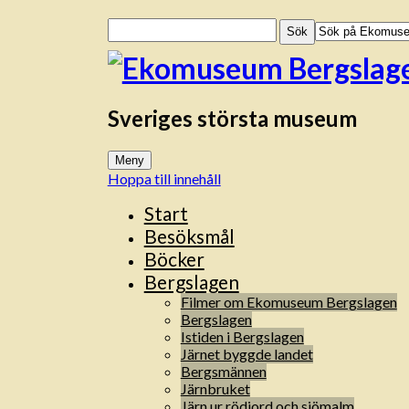
Sök
efter:
Sveriges största museum
Meny
Hoppa till innehåll
Start
Besöksmål
Böcker
Bergslagen
Filmer om Ekomuseum Bergslagen
Bergslagen
Istiden i Bergslagen
Järnet byggde landet
Bergsmännen
Järnbruket
Järn ur rödjord och sjömalm