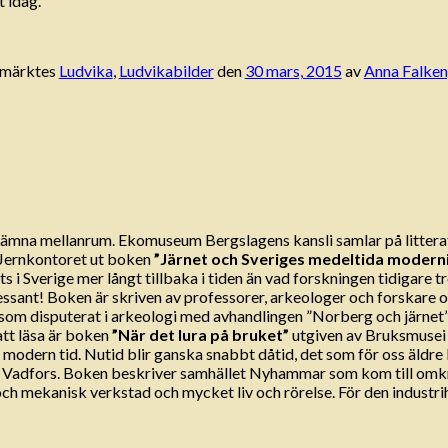
 idag.
 märktes
Ludvika
,
Ludvikabilder
den
30 mars, 2015
av
Anna Falke
na mellanrum. Ekomuseum Bergslagens kansli samlar på litterat
v Jernkontoret ut boken
”Järnet och Sveriges medeltida modern
its i Sverige mer långt tillbaka i tiden än vad forskningen tidigar
Intressant! Boken är skriven av professorer, arkeologer och forskar
som disputerat i arkeologi med avhandlingen ”Norberg och järne
att läsa är boken
”När det lura på bruket”
utgiven av Bruksmusei V
 modern tid. Nutid blir ganska snabbt dåtid, det som för oss äldre 
ll Vadfors. Boken beskriver samhället Nyhammar som kom till omkr
mekanisk verkstad och mycket liv och rörelse. För den industrihi