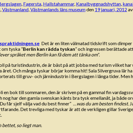
Bergslagen
,
Fagersta
,
Hallstahammar
,
Kanalbyggnadshyttan
,
kana
d
,
Västmanland
,
Västmanlands läns museum
den
19 januari, 2012
a
praktidningen.se
Det är en liten välmatad tidskrift som dimper n
 om tyska ”
Berlin kan rädda tyskan
” och ingressen berättade att
lever språket men Berlin kan få dem att tänka om
”.
ll på turistindustrin, de är bäst på att jobba med turism vilket 
a året. Och många tyskar börjar komma hit! Sala Silvergruva lär ha 
rterats till gruv- och järnindustrin i Bergslagen i långa tider. Men
 en bok till sommaren, den är skriven på en gammal fin vardagssve
ch nog har den gamla svenskan känts bra tysk emellanåt, ja både ord
”Du får sjelf välja vad du best finner” …
was du am besten findest.
Ja
rtfarande. Det trevliga med tyskar är att de verkligen gillar Sverig
.
bettet, so liegt man.