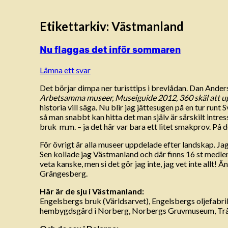
Etikettarkiv:
Västmanland
Nu flaggas det inför sommaren
Lämna ett svar
Det börjar dimpa ner turisttips i brevlådan. Dan Ande
Arbetsamma museer, Museiguide 2012, 360 skäl att u
historia vill säga. Nu blir jag jättesugen på en tur run
så man snabbt kan hitta det man själv är särskilt intres
bruk m.m. – ja det här var bara ett litet smakprov. På
För övrigt är alla museer uppdelade efter landskap. J
Sen kollade jag Västmanland och där finns 16 st medl
veta kanske, men si det gör jag inte, jag vet inte al
Grängesberg.
Här är de sju i Västmanland:
Engelsbergs bruk (Världsarvet), Engelsbergs oljefab
hembygdsgård i Norberg, Norbergs Gruvmuseum, Trång