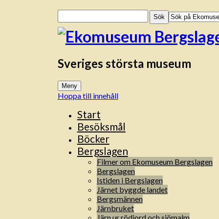
Sök
efter:
Sveriges största museum
Meny
Hoppa till innehåll
Start
Besöksmål
Böcker
Bergslagen
Filmer om Ekomuseum Bergslagen
Bergslagen
Istiden i Bergslagen
Järnet byggde landet
Bergsmännen
Järnbruket
Järn ur rödjord och sjömalm