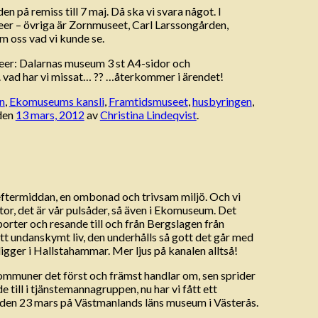
en på remiss till 7 maj. Då ska vi svara något. I
eer – övriga är Zornmuseet, Carl Larssongården,
m oss vad vi kunde se.
er: Dalarnas museum 3 st A4-sidor och
.. vad har vi missat… ?? …återkommer i ärendet!
n
,
Ekomuseums kansli
,
Framtidsmuseet
,
husbyringen
,
den
13 mars, 2012
av
Christina Lindeqvist
.
eftermiddan, en ombonad och trivsam miljö. Och vi
, det är vår pulsåder, så även i Ekomuseum. Det
orter och resande till och från Bergslagen från
ätt undanskymt liv, den underhålls så gott det går med
igger i Hallstahammar. Mer ljus på kanalen alltså!
ommuner det först och främst handlar om, sen sprider
till i tjänstemannagruppen, nu har vi fått ett
ng den 23 mars på Västmanlands läns museum i Västerås.