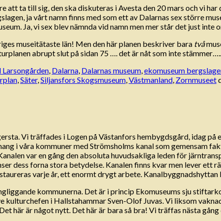
e att ta till sig, den ska diskuteras i Avesta den 20 mars och vi har d
lagen, ja vårt namn finns med som ett av Dalarnas sex större mus
um. Ja, vi sex blev nämnda vid namn men mer står det just inte o
riges museitätaste län! Men den här planen beskriver bara
två
muse
turplanen abrupt slut på sidan 75 …. det är nåt som inte stämmer…
l Larsongården
,
Dalarna
,
Dalarnas museum
,
ekomuseum bergslage
urplan
,
Säter
,
Siljansfors Skogsmuseum
,
Västmanland
,
Zornmuseet
ersta. Vi träffades i Logen på Västanfors hembygdsgård, idag på 
mang i våra kommuner med Strömsholms kanal som gemensam faktor
analen var en gång den absoluta huvudsakliga leden för järntransp
inser dess forna stora betydelse. Kanalen finns kvar men lever ett r
staureras varje år, ett enormt drygt arbete. Kanalbyggnadshyttan l
ingliggande kommunerna. Det är i princip Ekomuseums sju stiftark
ye kulturchefen i Hallstahammar Sven-Olof Juvas. Vi liksom vaknade 
et här är något nytt. Det här är bara så bra! Vi träffas nästa gå