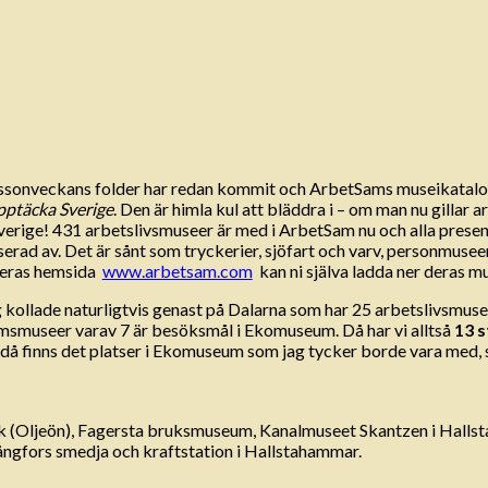
rssonveckans folder har redan kommit och ArbetSams museikatalog f
pptäcka Sverige
. Den är himla kul att bläddra i – om man nu gillar 
t Sverige! 431 arbetslivsmuseer är med i ArbetSam nu och alla prese
serad av. Det är sånt som tryckerier, sjöfart och varv, personmuseer
 deras hemsida
www.arbetsam.com
kan ni själva ladda ner deras m
ag kollade naturligtvis genast på Dalarna som har 25 arbetslivsm
emsmuseer varav 7 är besöksmål i Ekomuseum. Då har vi alltså
13 s
lt! Ändå finns det platser i Ekomuseum som jag tycker borde vara m
rik (Oljeön), Fagersta bruksmuseum, Kanalmuseet Skantzen i Hall
fors smedja och kraftstation i Hallstahammar.