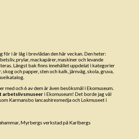
ör i år låg i brevlådan den här veckan. Den heter:
arbetsliv, prylar, mackapärer, maskiner och levande
nteras. Längst bak finns innehållet uppdelat i kategorier
, skog och papper, sten och kalk, järnväg, skola, gruva,
useikatalog.
useer med och 6 av dem är även besöksmål i Ekomuseum.
t arbetslivsmuseer
i Ekomuseum! Det borde jag väl
ed, som Karmansbo lancashiresmedja och Lokmuseet i
stahammar, Myrbergs verkstad på Karlbergs