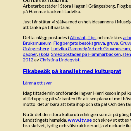
Och de sex i Dalarna:
Arbetarbostäder i Stora Hagen i Grängesberg, Flog
på Hammarbacken i Ludvika.
Just i år ståtar vi själva med en helsidesannons i Musei
att tänka på till nästa år.
Detta inlägg postades i
Allmänt
,
Tips
och märktes
arb
Bruksmuseum
,
Flogbergets besöksgruva
,
gruva
,
Gruv
Grängesberg
,
Ludvika Gammelgård och Gruvmuseum
papper
,
skola
,
Smedbostaden på Hammarbacken
,
sten
2012
av
Christina Lindeqvist
.
Fikabesök på kansliet med kulturprat
Lämna ett svar
Idag tittade min ordförande Ingvar Henriksson in på kan
alltid upp sig på vårkanten för att sen plana ut mot hö
motto: det är bara att bita ihop och stå på! Och den ta
Nu är det den stora kulturutredningen som är på gång fö
Landstingets hemsida,
www.ltv.se
och skrev ut ett ex
bra skrivet, tydlig och välstrukturerad, ja vi nickade ik