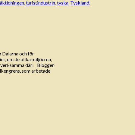
åktidningen
,
turistindustrin
,
tyska
,
Tyskland
,
h Dalarna och för
et, om de olika miljöerna,
r verksamma däri. Bloggen
Falkengrens, som arbetade