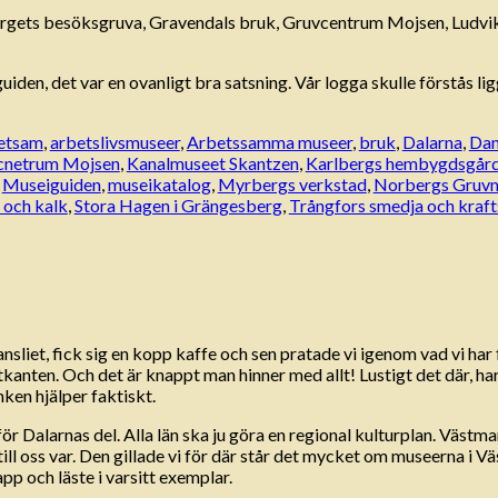
bergets besöksgruva, Gravendals bruk, Gruvcentrum Mojsen, L
guiden, det var en ovanligt bra satsning. Vår logga skulle förstås l
etsam
,
arbetslivsmuseer
,
Arbetssamma museer
,
bruk
,
Dalarna
,
Dan
cnetrum Mojsen
,
Kanalmuseet Skantzen
,
Karlbergs hembygdsgår
,
Museiguiden
,
museikatalog
,
Myrbergs verkstad
,
Norbergs Gruv
 och kalk
,
Stora Hagen i Grängesberg
,
Trångfors smedja och kraft
sliet, fick sig en kopp kaffe och sen pratade vi igenom vad vi har 
stkanten. Och det är knappt man hinner med allt! Lustigt det där, h
nken hjälper faktiskt.
r Dalarnas del. Alla län ska ju göra en regional kulturplan. Västman
 till oss var. Den gillade vi för där står det mycket om museerna
app och läste i varsitt exemplar.