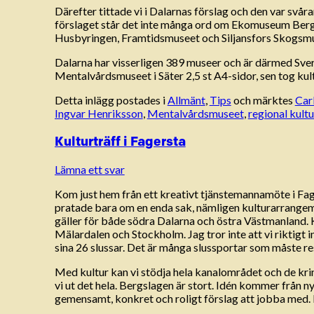
Därefter tittade vi i Dalarnas förslag och den var svårar
förslaget står det inte många ord om Ekomuseum Bergs
Husbyringen, Framtidsmuseet och Siljansfors Skogsmuse
Dalarna har visserligen 389 museer och är därmed Sve
Mentalvårdsmuseet i Säter 2,5 st A4-sidor, sen tog kul
Detta inlägg postades i
Allmänt
,
Tips
och märktes
Car
Ingvar Henriksson
,
Mentalvårdsmuseet
,
regional kult
Kulturträff i Fagersta
Lämna ett svar
Kom just hem från ett kreativt tjänstemannamöte i Fag
pratade bara om en enda sak, nämligen kulturarrange
gäller för både södra Dalarna och östra Västmanland. K
Mälardalen och Stockholm. Jag tror inte att vi riktigt 
sina 26 slussar. Det är många slussportar som måste re
Med kultur kan vi stödja hela kanalområdet och de kr
vi ut det hela. Bergslagen är stort. Idén kommer från n
gemensamt, konkret och roligt förslag att jobba med. D