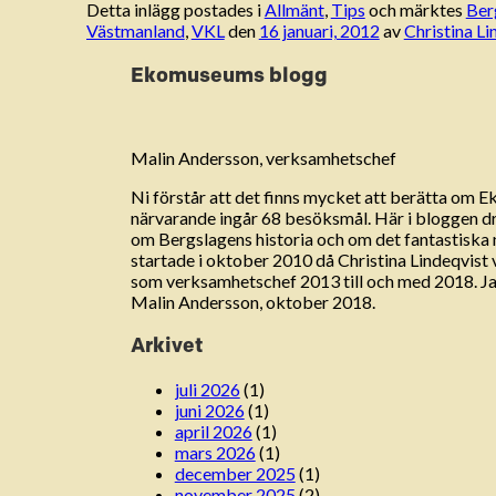
Detta inlägg postades i
Allmänt
,
Tips
och märktes
Ber
Västmanland
,
VKL
den
16 januari, 2012
av
Christina Li
Ekomuseums blogg
Malin Andersson, verksamhetschef
Ni förstår att det finns mycket att berätta om 
närvarande ingår 68 besöksmål. Här i bloggen drar
om Bergslagens historia och om det fantastisk
startade i oktober 2010 då Christina Lindeqvist
som verksamhetschef 2013 till och med 2018. Jag
Malin Andersson, oktober 2018.
Arkivet
juli 2026
(1)
juni 2026
(1)
april 2026
(1)
mars 2026
(1)
december 2025
(1)
november 2025
(2)