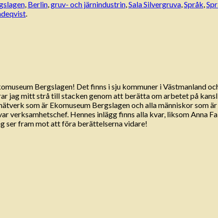
gslagen
,
Berlin
,
gruv- och järnindustrin
,
Sala Silvergruva
,
Språk
,
Spr
ndeqvist
.
Ekomuseum Bergslagen! Det finns i sju kommuner i Västmanland oc
 jag mitt strå till stacken genom att berätta om arbetet på kansli
a nätverk som är Ekomuseum Bergslagen och alla människor som ä
 var verksamhetschef. Hennes inlägg finns alla kvar, liksom Anna 
 ser fram mot att föra berättelserna vidare!