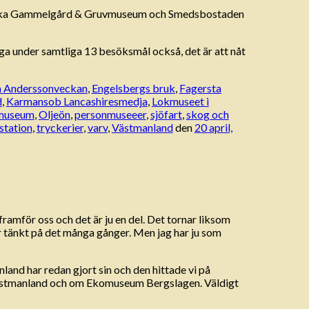
udvika Gammelgård & Gruvmuseum och Smedsbostaden
igga under samtliga 13 besöksmål också, det är att nåt
 Anderssonveckan
,
Engelsbergs bruk
,
Fagersta
d
,
Karmansob Lancashiresmedja
,
Lokmuseet i
museum
,
Oljeön
,
personmuseeer
,
sjöfart
,
skog och
station
,
tryckerier
,
varv
,
Västmanland
den
20 april,
framför oss och det är ju en del. Det tornar liksom
ar tänkt på det många gånger. Men jag har ju som
land har redan gjort sin och den hittade vi på
 i Västmanland och om Ekomuseum Bergslagen. Väldigt