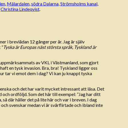
len
,
Mälardalen
,
södra Dalarna
,
Strömsholms kanal
,
v
Christina Lindeqvist
.
er i brevlådan 12 gånger per år. Jag är själv
 ”
Tyska är Europas näst största språk, Tyskland är
har uppmärksammats av VKL i Västmanland, som gjort
haft en tysk invasion. Bra, bra! Tyskland ligger oss
 hur tar vi emot dem i dag? Vi kan ju knappt tyska
nska och det har varit mycket intressant att läsa. Det
 och ordföljd. Som det här till exempel: ”Jag har ditt
, så där håller det på lite här och var i breven. I dag
e och svenskar medan vi är svårflirtade och ibland inte