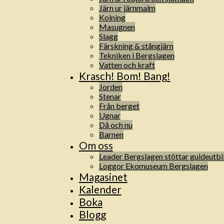
Järn ur järnmalm
Kolning
Masugnen
Slagg
Färskning & stångjärn
Tekniken i Bergslagen
Vatten och kraft
Krasch! Bom! Bang!
Jorden
Stenar
Från berget
Ugnar
Då och nu
Barnen
Om oss
Leader Bergslagen stöttar guideutbi
Loggor Ekomuseum Bergslagen
Magasinet
Kalender
Boka
Blogg