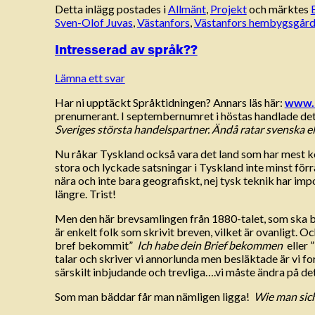
Detta inlägg postades i
Allmänt
,
Projekt
och märktes
Sven-Olof Juvas
,
Västanfors
,
Västanfors hembygsgår
Intresserad av språk??
Lämna ett svar
Har ni upptäckt Språktidningen? Annars läs här:
www.s
prenumerant. I septembernumret i höstas handlade det
Sveriges största handelspartner. Ändå ratar svenska e
Nu råkar Tyskland också vara det land som har mest ko
stora och lyckade satsningar i Tyskland inte minst förr
nära och inte bara geografiskt, nej tysk teknik har impo
längre. Trist!
Men den här brevsamlingen från 1880-talet, som ska bli
är enkelt folk som skrivit breven, vilket är ovanligt. O
bref bekommit”
Ich habe dein Brief bekommen
eller 
talar och skriver vi annorlunda men besläktade är vi fo
särskilt inbjudande och trevliga….vi måste ändra på det
Som man bäddar får man nämligen ligga!
Wie man sich 