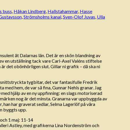
s buss
,
Håkan Lindberg
,
Hallstahammar
,
Hasse
Gustavsson
,
Strömsholms kanal
,
Sven-Olof Juvas
,
Ulla
sulent åt Dalarnas län. Det är en skön blandning av
v en utställning tack vare Carl-Axel Valéns stiftelse
det obönhörligen slut. Gillar ni grafik – då ska ni
ittstryckta tygbitar, det var fantasifulle Fredrik
 ta med hem, de var så fina, Gunnar Nehls granar. Jag
n
med hjälp av en ny uppfinning: en slags motoriserad
 frimärken nog är det minsta. Granarna var uppbyggda av
, han har graverat sedlar, Selma Lagerlöf på våra
den byggts upp.
 och 1 maj: 11-14
alleri Astley, med grafikerna Lina Nordenström och