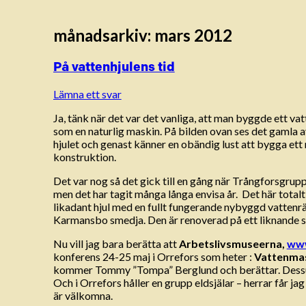
månadsarkiv:
mars 2012
På vattenhjulens tid
Lämna ett svar
Ja, tänk när det var det vanliga, att man byggde ett vat
som en naturlig maskin. På bilden ovan ses det gamla a
hjulet och genast känner en obändig lust att bygga ett n
konstruktion.
Det var nog så det gick till en gång när Trångforsgrupp
men det har tagit många långa envisa år. Det här totalt 
likadant hjul med en fullt fungerande nybyggd vattenr
Karmansbo smedja. Den är renoverad på ett liknande sä
Nu vill jag bara berätta att
Arbetslivsmuseerna,
ww
konferens 24-25 maj i Orrefors som heter :
Vattenmas
kommer Tommy ”Tompa” Berglund och berättar. Dessuto
Och i Orrefors håller en grupp eldsjälar – herrar får ja
är välkomna.