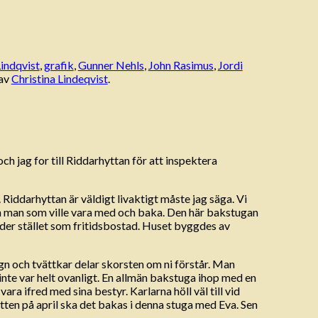
Lindqvist
,
grafik
,
Gunner Nehls
,
John Rasimus
,
Jordi
av
Christina Lindeqvist
.
ch jag for till Riddarhyttan för att inspektera
Riddarhyttan är väldigt livaktigt måste jag säga. Vi
 en man som ville vara med och baka. Den här bakstugan
änder stället som fritidsbostad. Huset byggdes av
ugn och tvättkar delar skorsten om ni förstår. Man
g inte var helt ovanligt. En allmän bakstuga ihop med en
ara ifred med sina bestyr. Karlarna höll väl till vid
tten på april ska det bakas i denna stuga med Eva. Sen