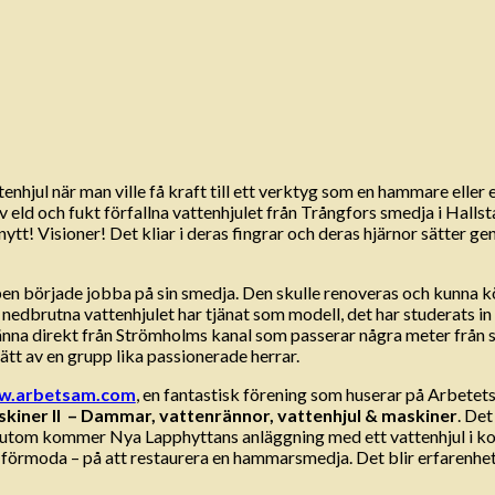
tenhjul när man ville få kraft till ett verktyg som en hammare eller
v eld och fukt förfallna vattenhjulet från Trångfors smedja i Halls
ytt! Visioner! Det kliar i deras fingrar och deras hjärnor sätter gen
en började jobba på sin smedja. Den skulle renoveras och kunna köra
nedbrutna vattenhjulet har tjänat som modell, det har studerats in i
änna direkt från Strömholms kanal som passerar några meter från s
tt av en grupp lika passionerade herrar.
w.arbetsam.com
, en fantastisk förening som huserar på Arbetet
kiner II
– Dammar, vattenrännor, vattenhjul & maskiner
. De
m kommer Nya Lapphyttans anläggning med ett vattenhjul i kontin
g förmoda – på att restaurera en hammarsmedja. Det blir erfarenhetsut