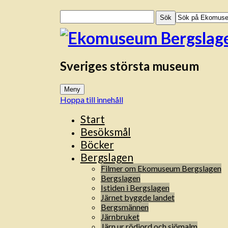
Sök
efter:
Sveriges största museum
Meny
Hoppa till innehåll
Start
Besöksmål
Böcker
Bergslagen
Filmer om Ekomuseum Bergslagen
Bergslagen
Istiden i Bergslagen
Järnet byggde landet
Bergsmännen
Järnbruket
Järn ur rödjord och sjömalm