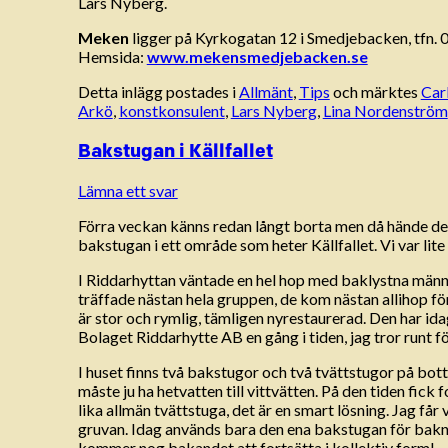
Lars Nyberg.
Meken
ligger på Kyrkogatan 12 i Smedjebacken, tfn
Hemsida:
www.mekensmedjebacken.se
Detta inlägg postades i
Allmänt
,
Tips
och märktes
Carl
Arkö
,
konstkonsulent
,
Lars Nyberg
,
Lina Nordenström
Bakstugan i Källfallet
Lämna ett svar
Förra veckan känns redan långt borta men då hände det si
bakstugan i ett område som heter Källfallet. Vi var lite 
I Riddarhyttan väntade en hel hop med baklystna männis
träffade nästan hela gruppen, de kom nästan allihop fö
är stor och rymlig, tämligen nyrestaurerad. Den har ida
Bolaget Riddarhytte AB en gång i tiden, jag tror runt fö
I huset finns två bakstugor och två tvättstugor på bott
måste ju ha hetvatten till vittvätten. På den tiden fick
lika allmän tvättstuga, det är en smart lösning. Jag får 
gruvan. Idag används bara den ena bakstugan för baknin
kommer nog bakandet att fortsätta i kollektiv form!