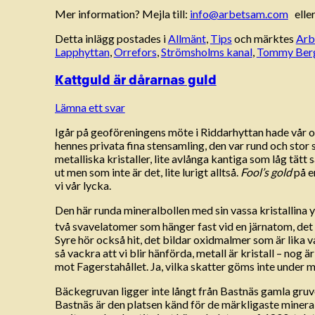
Mer information? Mejla till:
info@arbetsam.com
eller
Detta inlägg postades i
Allmänt
,
Tips
och märktes
Arb
Lapphyttan
,
Orrefors
,
Strömsholms kanal
,
Tommy Ber
Kattguld är dårarnas guld
Lämna ett svar
Igår på geoföreningens möte i Riddarhyttan hade vår o
hennes privata fina stensamling, den var rund och stor
metalliska kristaller, lite avlånga kantiga som låg tä
ut men som inte är det, lite lurigt alltså.
Fool’s gold
på en
vi vår lycka.
Den här runda mineralbollen med sin vassa kristallina y
två svavelatomer som hänger fast vid en järnatom, det
Syre hör också hit, det bildar oxidmalmer som är lika v
så vackra att vi blir hänförda, metall är kristall – nog
mot Fagerstahållet. Ja, vilka skatter göms inte under 
Bäckegruvan ligger inte långt från Bastnäs gamla gruvo
Bastnäs är den platsen känd för de märkligaste minera