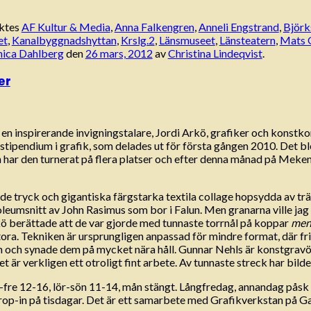
ktes
AF Kultur & Media
,
Anna Falkengren
,
Anneli Engstrand
,
Björk
et
,
Kanalbyggnadshyttan
,
Krslg.2
,
Länsmuseet
,
Länsteatern
,
Mats 
nica Dahlberg
den
26 mars, 2012
av
Christina Lindeqvist
.
er
n inspirerande invigningstalare, Jordi Arkö, grafiker och konstkon
stipendium i grafik, som delades ut för första gången 2010. Det ble
r den turnerat på flera platser och efter denna månad på Meken är 
 tryck och gigantiska färgstarka textila collage hopsydda av träsn
inoleumsnitt av John Rasimus som bor i Falun. Men granarna ville jag
rkö berättade att de var gjorde med tunnaste torrnål på koppar
me
r stora. Tekniken är ursprungligen anpassad för mindre format, där
am och synade dem på mycket nära håll. Gunnar Nehls är konstgravör
det är verkligen ett otroligt fint arbete. Av tunnaste streck har bil
tis-fre 12-16, lör-sön 11-14, mån stängt. Långfredag, annandag påsk
drop-in på tisdagar. Det är ett samarbete med Grafikverkstan på G