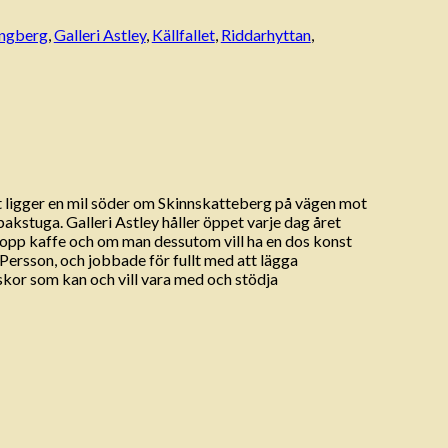
ångberg
,
Galleri Astley
,
Källfallet
,
Riddarhyttan
,
et ligger en mil söder om Skinnskatteberg på vägen mot
akstuga. Galleri Astley håller öppet varje dag året
kopp kaffe och om man dessutom vill ha en dos konst
 Persson, och jobbade för fullt med att lägga
niskor som kan och vill vara med och stödja