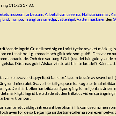
 ring 011-23 17 30.
etets museum
,
arbetsam
,
Arbetslivsmuseerna
,
Hallstahammar
,
Ka
glund
,
Tompa
,
Trångfors smedja
,
vattenhjul
,
Vattenmaskiner
den
3
rdförande Ingrid Grusell med sig en i mitt tycke mycket märklig 
 som en tennisboll, glimmade och glittrade som guld!! Den var en 
tt sammanpackade. Och den var tung!! Och just det här guldlysande 
gelska. Dårarnas guld. Älskar vi inte att bli lite lurade?? Känna at
ta var ren svavelkis,
pyrit
på fackspråk, som består av svavel och j
 är grundmineralet. Svavel hör till gruppen kalkogener (malmbildar
anliga. Den här bollen har bildats någon gång för miljontals år sen 
 är det märkligt! Ingrid berättade att den trillat ut vid en sprängni
marken vi trampar!
r, som är ett väldigt intressant besöksmål i Ekomuseum, men som k
l och även för de så begärliga jordartsmetallerna som exempelvis 