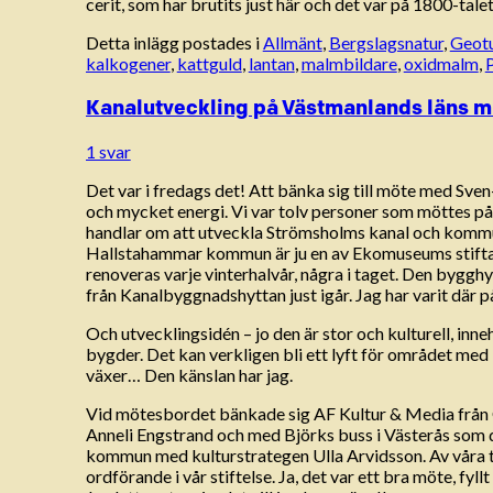
cerit, som har brutits just här och det var på 1800-tal
Detta inlägg postades i
Allmänt
,
Bergslagsnatur
,
Geot
kalkogener
,
kattguld
,
lantan
,
malmbildare
,
oxidmalm
,
P
Kanalutveckling på Västmanlands läns 
1 svar
Det var i fredags det! Att bänka sig till möte med Sve
och mycket energi. Vi var tolv personer som möttes på 
handlar om att utveckla Strömsholms kanal och kommu
Hallstahammar kommun är ju en av Ekomuseums stiftare
renoveras varje vinterhalvår, några i taget. Den bygghyt
från Kanalbyggnadshyttan just igår. Jag har varit där p
Och utvecklingsidén – jo den är stor och kulturell, inn
bygder. Det kan verkligen bli ett lyft för området med
växer… Den känslan har jag.
Vid mötesbordet bänkade sig AF Kultur & Media från
Anneli Engstrand och med Björks buss i Västerås som 
kommun med kulturstrategen Ulla Arvidsson. Av våra
ordförande i vår stiftelse. Ja, det var ett bra möte, fyl