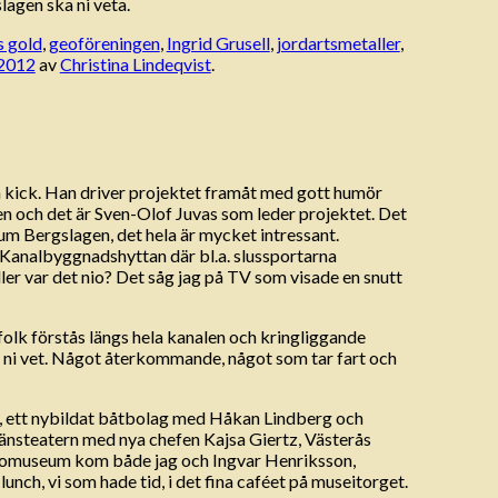
lagen ska ni veta.
s gold
,
geoföreningen
,
Ingrid Grusell
,
jordartsmetaller
,
 2012
av
Christina Lindeqvist
.
en kick. Han driver projektet framåt med gott humör
en och det är Sven-Olof Juvas som leder projektet. Det
 Bergslagen, det hela är mycket intressant.
Kanalbyggnadshyttan där bl.a. slussportarna
Eller var det nio? Det såg jag på TV som visade en snutt
 folk förstås längs hela kanalen och kringliggande
in ni vet. Något återkommande, något som tar fart och
 ett nybildat båtbolag med Håkan Lindberg och
nsteatern med nya chefen Kajsa Giertz, Västerås
komuseum kom både jag och Ingvar Henriksson,
lunch, vi som hade tid, i det fina caféet på museitorget.