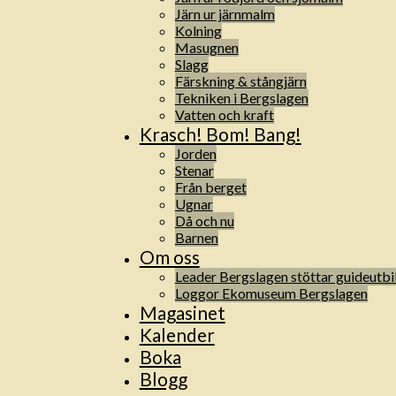
Järn ur järnmalm
Kolning
Masugnen
Slagg
Färskning & stångjärn
Tekniken i Bergslagen
Vatten och kraft
Krasch! Bom! Bang!
Jorden
Stenar
Från berget
Ugnar
Då och nu
Barnen
Om oss
Leader Bergslagen stöttar guideutbi
Loggor Ekomuseum Bergslagen
Magasinet
Kalender
Boka
Blogg