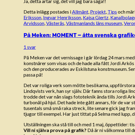
Ja, detta artar sig, det vill jag bara säga!!
Detta inlägg postades i
Allmänt
,
Projekt
,
Tips
och mär
Eriksson
,
Ingvar Henriksson
,
Kajsa Giertz
,
Kanalbolag
Arvidsson
,
Västerås
,
Västmanlands läns museum
,
Vero
På Meken: MOMENT – åtta svenska grafik
1 svar
På Meken var det vernissage i går lördag 24 mars med e
konstnärer som visas och de hade alla fått Jordi Arkös 
och den producerades av Eskilstuna konstmuseum. Sen ha
passa på!
Det var roliga verk som mötte besökarna, uppförstorade
Lindqvists verk, han syr själv. Där fanns stora roliga l
trodde det var nån slags fototeknik ända tills Jordi A
turbonål på hjul. Det hade inte gått annars, för de va
tusentals små små raka streck, lite senare gick jag fr
tjugor till exempel. Har just tittat på Selma med lupp, 
Utställningen ska stå till och med 1 maj, öppettider: 
Vill ni själva prova på grafik?
Då är ni välkomna till 