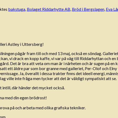
ktes
bakstuga
,
Bolaget Riddarhytte AB
,
Bröd i Bergslagen
,
Eva L
leri Astley i Uttersberg!
ällningen pågår fram till och med 13 maj, också en söndag. Galleri
n, vi drack en kopp kaffe, vi var på väg till Riddarhyttan och en b
ård. Det är bra att veta om man är i närheten och är sugen på en 
 satt ett äldre par som bor granne med galleriet, Per-Olof och Elny
vernissage. Ja, överallt i dessa trakter finns det ideell energi, män
g ville inte fråga men tycker att det är väldigt sympatiskt att se.
 intill, där händer det mycket också.
rna med din egen brödrost!
 prova på och arbeta med olika grafiska tekniker.
com