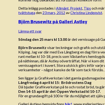
Detta inlägg postades i
Allmänt
,
Projekt
,
Tips
och mär
tvättstuga
den
23 mars, 2012
av
Christina Lindeqvist
.
Björn Brusewitz på Galleri Astley
Lämna ett svar
Söndag den 25 mars kl 13.00
är det vernissage på Gal
Björn Brusewitz
visar teckningar och grafik och utst
Köping. Jag var där med Eva Långberg en dag förra vecka
runt mellan kl 10-18, precis som Västanfors hembygdsg
på näthinnan, då är Astley oöverträffat. När vi kom dit
vernissagekort i kuvert. Stora utskick görs inför varje 
verksamheter – något kanske de får som tack förstås. Ja
Sen ligger ju Grafikverkstan i det gamla godsmagasinet
Långfredag 6 april kl 15: Brödrostens Dag
Då bjuder Grafikverkstan på te och rostat bröd, ta gä
Den 14-15 april är det Öppen Verkstad kl 10-17.
För en grundavgift på 100 kr får du möjlighet att själv
Galleri Astleys hemsida finns
här!
www.galleriastley.