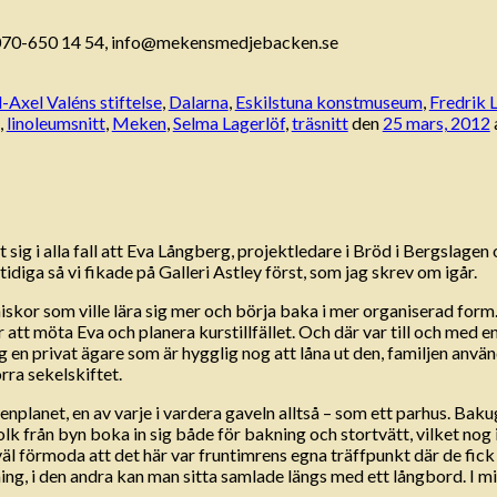
. 070-650 14 54, info@mekensmedjebacken.se
-Axel Valéns stiftelse
,
Dalarna
,
Eskilstuna konstmuseum
,
Fredrik 
,
linoleumsnitt
,
Meken
,
Selma Lagerlöf
,
träsnitt
den
25 mars, 2012
g i alla fall att Eva Långberg, projektledare i Bröd i Bergslagen o
tidiga så vi fikade på Galleri Astley först, som jag skrev om igår.
kor som ville lära sig mer och börja baka i mer organiserad form. 
r att möta Eva och planera kurstillfället. Och där var till och med
g en privat ägare som är hygglig nog att låna ut den, familjen anv
rra sekelskiftet.
enplanet, en av varje i vardera gaveln alltså – som ett parhus. Bak
 folk från byn boka in sig både för bakning och stortvätt, vilket no
väl förmoda att det här var fruntimrens egna träffpunkt där de fick v
g, i den andra kan man sitta samlade längs med ett långbord. I mi