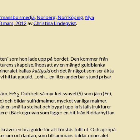
rmansbo smedja
,
Norberg
,
Norrköping
,
Nya
0 mars, 2012
av
Christina Lindeqvist
.
”sten” som hon lade upp på bordet. Den kommer från
naturens skapelse, ihopsatt av en mängd guldblanka
mineralet kallas
kattguld
och det är något som ser äkta
t vi hittat guuuld….ohh….en liten underbar stund prisar
ärn, FeS
. Dubbelt så mycket svavel (S) som järn (Fe),
2
e) och bildar sulfidmalmer, mycket vanliga malmer.
när en smälta stelnat och byggt upp kristallstrukturer
ng nere i Bäckegruvan som ligger en bit från Riddarhyttan
räver en bra guide för att förstås fullt ut. Och apropå
cerium och lantan, som tillsammans bildar mineralet