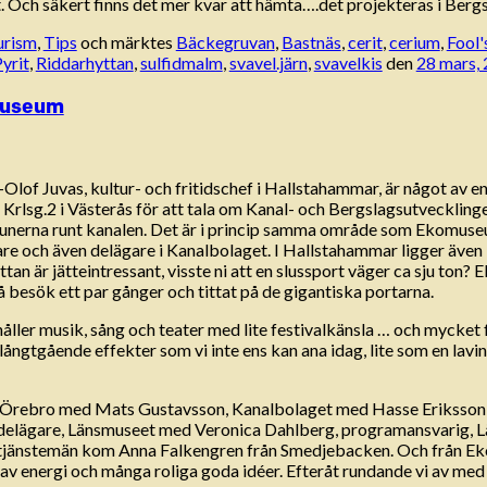
et. Och säkert finns det mer kvar att hämta….det projekteras i Bergs
urism
,
Tips
och märktes
Bäckegruvan
,
Bastnäs
,
cerit
,
cerium
,
Fool'
yrit
,
Riddarhyttan
,
sulfidmalm
,
svavel.järn
,
svavelkis
den
28 mars,
museum
n-Olof Juvas, kultur- och fritidschef i Hallstahammar, är något av 
Krlsg.2 i Västerås för att tala om Kanal- och Bergslagsutveckling
nerna runt kanalen. Det är i princip samma område som Ekomuseum
 och även delägare i Kanalbolaget. I Hallstahammar ligger även 
tan är jätteintressant, visste ni att en slussport väger ca sju ton? 
å besök ett par gånger och tittat på de gigantiska portarna.
ehåller musik, sång och teater med lite festivalkänsla … och mycket
 långtgående effekter som vi inte ens kan ana idag, lite som en lav
 Örebro med Mats Gustavsson, Kanalbolaget med Hasse Eriksson,
delägare, Länsmuseet med Veronica Dahlberg, programansvarig, Lä
 tjänstemän kom Anna Falkengren från Smedjebacken. Och från E
lt av energi och många roliga goda idéer. Efteråt rundande vi av med 