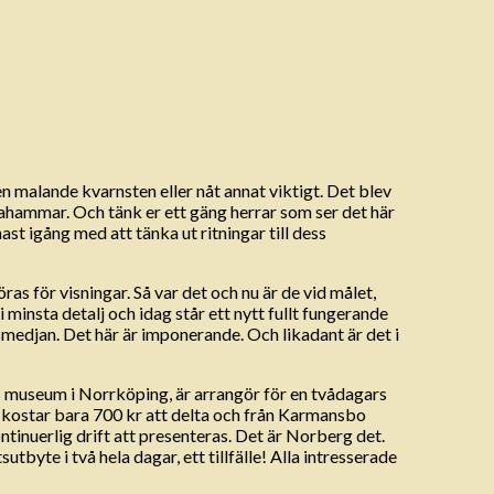
 en malande kvarnsten eller nåt annat viktigt. Det blev
tahammar. Och tänk er ett gäng herrar som ser det här
ast igång med att tänka ut ritningar till dess
s för visningar. Så var det och nu är de vid målet,
 minsta detalj och idag står ett nytt fullt fungerande
medjan. Det här är imponerande. Och likadant är det i
s museum i Norrköping, är arrangör för en tvådagars
t kostar bara 700 kr att delta och från Karmansbo
uerlig drift att presenteras. Det är Norberg det.
byte i två hela dagar, ett tillfälle! Alla intresserade