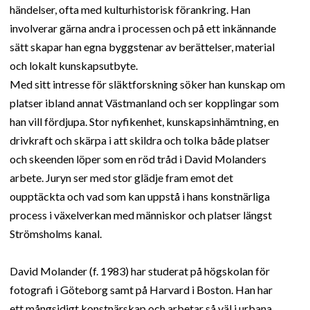
händelser, ofta med kulturhistorisk förankring. Han
involverar gärna andra i processen och på ett inkännande
sätt skapar han egna byggstenar av berättelser, material
och lokalt kunskapsutbyte.
Med sitt intresse för släktforskning söker han kunskap om
platser ibland annat Västmanland och ser kopplingar som
han vill fördjupa. Stor nyfikenhet, kunskapsinhämtning, en
drivkraft och skärpa i att skildra och tolka både platser
och skeenden löper som en röd tråd i David Molanders
arbete. Juryn ser med stor glädje fram emot det
oupptäckta och vad som kan uppstå i hans konstnärliga
process i växelverkan med människor och platser längst
Strömsholms kanal.
David Molander (f. 1983) har studerat på högskolan för
fotografi i Göteborg samt på Harvard i Boston. Han har
ett mångsidigt konstnärskap och arbetar så väl i urbana,