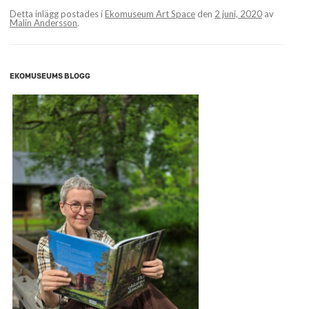
Detta inlägg postades i
Ekomuseum Art Space
den
2 juni, 2020
av
Malin Andersson
.
EKOMUSEUMS BLOGG