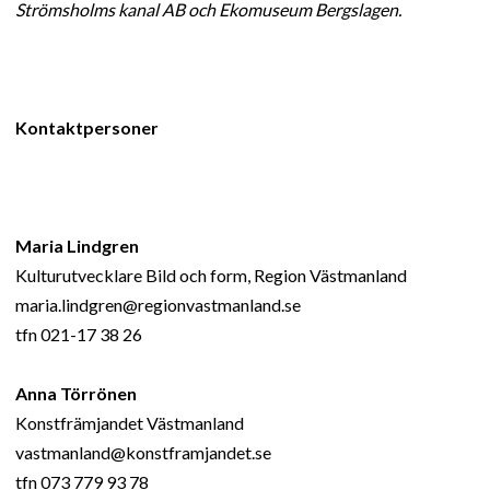
Strömsholms kanal AB och Ekomuseum Bergslagen.
Kontaktpersoner
Maria Lindgren
Kulturutvecklare Bild och form, Region Västmanland
maria.lindgren@regionvastmanland.se
tfn 021-17 38 26
Anna Törrönen
Konstfrämjandet Västmanland
vastmanland@konstframjandet.se
tfn 073 779 93 78