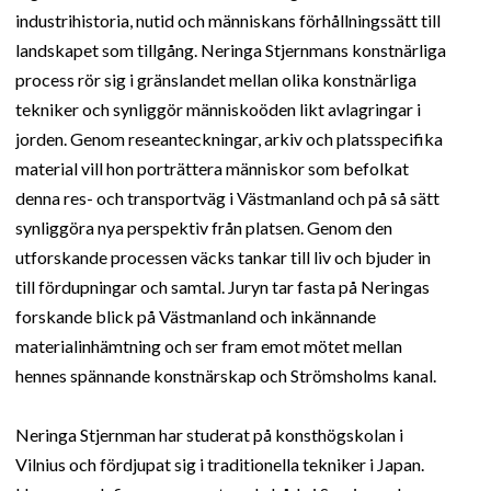
industrihistoria, nutid och människans förhållningssätt till
landskapet som tillgång. Neringa Stjernmans konstnärliga
process rör sig i gränslandet mellan olika konstnärliga
tekniker och synliggör människoöden likt avlagringar i
jorden. Genom reseanteckningar, arkiv och platsspecifika
material vill hon porträttera människor som befolkat
denna res- och transportväg i Västmanland och på så sätt
synliggöra nya perspektiv från platsen. Genom den
utforskande processen väcks tankar till liv och bjuder in
till fördupningar och samtal. Juryn tar fasta på Neringas
forskande blick på Västmanland och inkännande
materialinhämtning och ser fram emot mötet mellan
hennes spännande konstnärskap och Strömsholms kanal.
Neringa Stjernman har studerat på konsthögskolan i
Vilnius och fördjupat sig i traditionella tekniker i Japan.