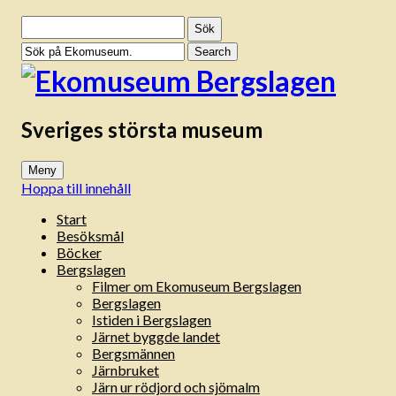
Sök
efter:
Sveriges största museum
Meny
Hoppa till innehåll
Start
Besöksmål
Böcker
Bergslagen
Filmer om Ekomuseum Bergslagen
Bergslagen
Istiden i Bergslagen
Järnet byggde landet
Bergsmännen
Järnbruket
Järn ur rödjord och sjömalm