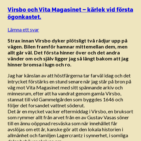
Virsbo och Vita Magasinet – kärlek vid första
ögonkastet.
Lämna ett svar
Strax innan Virsbo dyker plötsligt två rådjur upp på
vägen. Bilen framför hamnar mittemellan dem, men
allt går väl. Det första hinner över och det andra
vänder om och själv ligger jag så långt bakom att jag
hinner bromsa i lugn och ro.
Jag har känslan av att höstfärgerna tar farväl idag och det
intrycket förstärks en stund senare när jag står på bron på
väg mot Vita Magasinet med sitt spännande arkiv och
minnesrum, efter att ha vandrat genom gamla Virsbo,
stannat till vid Gammelgården som byggdes 1646 och
följer det forsandet vattnet söderut.
Det är en mycket vacker eftermiddag i Virsbo, en bruksort
som rymmer allt från arvet från en av Gustav Vasas söner
till en ännu oöppnad resväska som när innehållet får
avslöjas om ett år, kanske gör att den lokala historien i
allmänhet och familjen Lagercrantz i synnerhet, i somliga