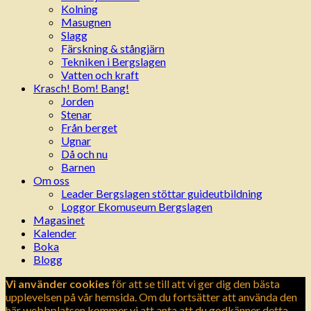
Kolning
Masugnen
Slagg
Färskning & stångjärn
Tekniken i Bergslagen
Vatten och kraft
Krasch! Bom! Bang!
Jorden
Stenar
Från berget
Ugnar
Då och nu
Barnen
Om oss
Leader Bergslagen stöttar guideutbildning
Loggor Ekomuseum Bergslagen
Magasinet
Kalender
Boka
Blogg
Vi använder cookies
för att se till att vi ger dig den bästa
upplevelsen på vår hemsida. Om du fortsätter att använda den
här webbplatsen kommer vi att anta att du godkänner detta.