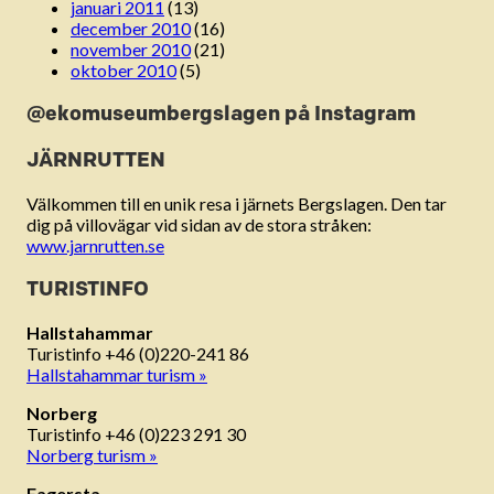
januari 2011
(13)
december 2010
(16)
november 2010
(21)
oktober 2010
(5)
@ekomuseumbergslagen på Instagram
JÄRNRUTTEN
Välkommen till en unik resa i järnets Bergslagen. Den tar
dig på villovägar vid sidan av de stora stråken:
www.jarnrutten.se
TURISTINFO
Hallstahammar
Turistinfo +46 (0)220-241 86
Hallstahammar turism »
Norberg
Turistinfo +46 (0)223 291 30
Norberg turism »
Fagersta