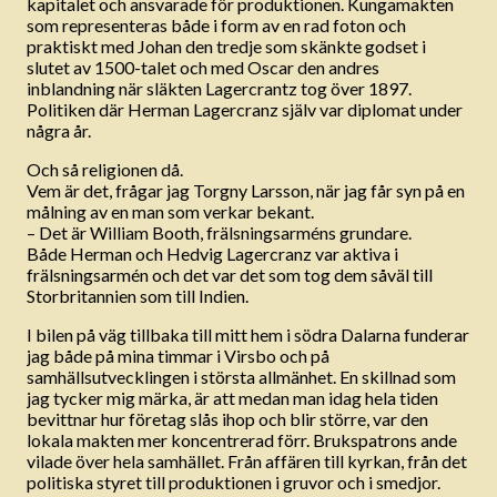
kapitalet och ansvarade för produktionen. Kungamakten
som representeras både i form av en rad foton och
praktiskt med Johan den tredje som skänkte godset i
slutet av 1500-talet och med Oscar den andres
inblandning när släkten Lagercrantz tog över 1897.
Politiken där Herman Lagercranz själv var diplomat under
några år.
Och så religionen då.
Vem är det, frågar jag Torgny Larsson, när jag får syn på en
målning av en man som verkar bekant.
– Det är William Booth, frälsningsarméns grundare.
Både Herman och Hedvig Lagercranz var aktiva i
frälsningsarmén och det var det som tog dem såväl till
Storbritannien som till Indien.
I bilen på väg tillbaka till mitt hem i södra Dalarna funderar
jag både på mina timmar i Virsbo och på
samhällsutvecklingen i största allmänhet. En skillnad som
jag tycker mig märka, är att medan man idag hela tiden
bevittnar hur företag slås ihop och blir större, var den
lokala makten mer koncentrerad förr. Brukspatrons ande
vilade över hela samhället. Från affären till kyrkan, från det
politiska styret till produktionen i gruvor och i smedjor.