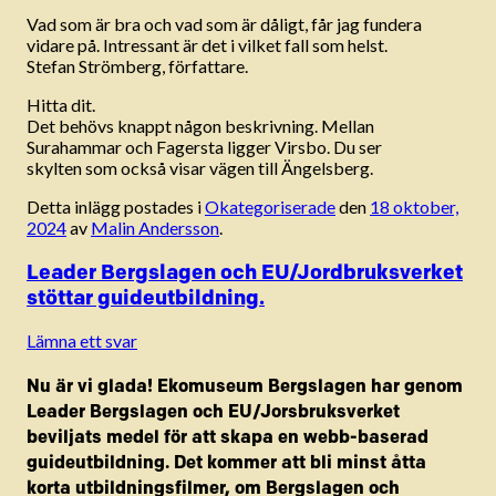
Vad som är bra och vad som är dåligt, får jag fundera
vidare på. Intressant är det i vilket fall som helst.
Stefan Strömberg, författare.
Hitta dit.
Det behövs knappt någon beskrivning. Mellan
Surahammar och Fagersta ligger Virsbo. Du ser
skylten som också visar vägen till Ängelsberg.
Detta inlägg postades i
Okategoriserade
den
18 oktober,
2024
av
Malin Andersson
.
Leader Bergslagen och EU/Jordbruksverket
stöttar guideutbildning.
Lämna ett svar
Nu är vi glada! Ekomuseum Bergslagen har genom
Leader Bergslagen och EU/Jorsbruksverket
beviljats medel för att skapa en webb-baserad
guideutbildning. Det kommer att bli minst åtta
korta utbildningsfilmer, om Bergslagen och