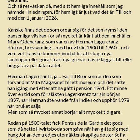
Och så resväskan då, med sitt hemliga innehåll som jag
nämnde i inledningen, för hemligt är just vad det är. Till och
med den 1 januari 2026.
Kanske finns det de som oroar sig för det som ryms i den
oansenliga väskan, för så mycket är känt att den innehåller
Mary Odencranz, som var en av Herman Lagercranz
döttrar, brevsamling – med brev från 1900 till 1960 – och
vem vet, kanske kommer innehållet att skapa nya
sanningar eller göra så att nya grenar måste läggas till, eller
huggas av, på släktträdet.
Herman Lagercrantz, ja… Far till Bror som är den som
förvandlat Vita Magasinet till ett museum och det satte
han igång med efter att ha gått i pension 1961. Ett minne
över en tid som för släkten Lagerkrentz tar sin början
1897, när Herman återvände från Indien och upphör 1978
när bruket säljs.
Men som så mycket annat börjar allt mycket tidigare.
Redan på 1500-talet fick Pontus de la Gardie det gods
som då hette Hwirtsboda som gåva när han gifte sig med
kung Johan den tredjes utomäktenskapliga dotter Sofia.