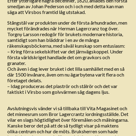
Efter ytterligare några decennier, 1620, anlades den första
smedjan av Johan Pederson och i och med detta kan man
säga att Virsbos framtid låg utstakad.
Stångstål var produkten under de första århundraden, men
mycket förändrades när Herman Lagercranz tog över.
Torgny Larsson redogör för brukets modernare historia,
samtidigt som han bläddrar i en av de många
räkenskapsböckerna, med såväl kunskap som entusiasm:
– Kring förra sekelskiftet var det järnvägskoppel. Under
första världskriget handlade det om gravkors och
granater.
Och även i dag lever bruket i det lilla samhället med en så
där 1500 invånare, även om nu ägarbytena varit flera och
företaget delats.
– Idag produceras det plaströr och stålrör och det var
faktiskt i Virsbo som golvvärmen såg dagens ljus.
Avslutningsvis vänder vi så tillbaka till Vita Magasinet och
det minnesrum som Bror Lagercrantz iordningsställde. Det
vilar en slags högtidlighet över föremålen och målningarna.
Kanske beror det på att de så tydligt visar på maktens
olika centrum och hur de möts. Bruksherren som hade