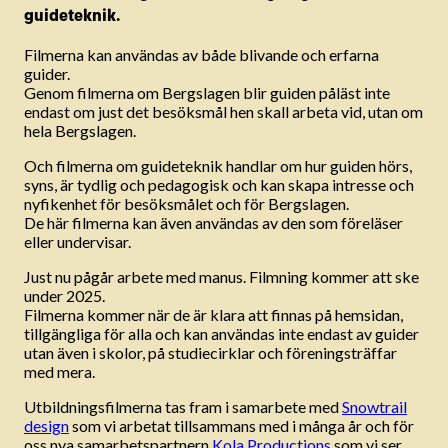
guideteknik.
Filmerna kan användas av både blivande och erfarna
guider.
Genom filmerna om Bergslagen blir guiden påläst inte
endast om just det besöksmål hen skall arbeta vid, utan om
hela Bergslagen.
Och filmerna om guideteknik handlar om hur guiden hörs,
syns, är tydlig och pedagogisk och kan skapa intresse och
nyfikenhet för besöksmålet och för Bergslagen.
De här filmerna kan även användas av den som föreläser
eller undervisar.
Just nu pågår arbete med manus. Filmning kommer att ske
under 2025.
Filmerna kommer när de är klara att finnas på hemsidan,
tillgängliga för alla och kan användas inte endast av guider
utan även i skolor, på studiecirklar och föreningsträffar
med mera.
Utbildningsfilmerna tas fram i samarbete med
Snowtrail
design
som vi arbetat tillsammans med i många år och för
oss nya samarbetspartnern
Kola Productions
som vi ser