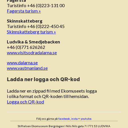
Turistinfo +46 (0)223-131 00
Fagersta turism »
Skinnskatteberg
Turistinfo +46 (0)222-450 45
Skinnskatteberg turism »
Ludvika & Smedjebacken
+46 (0)771 626262
www.visitsodradalarna.se
www.dalarna.se
www.vastmanland.se
Ladda ner logga och QR-kod
Ladda ner en zippad fil med Ekomuseets logga
i olika format och QR-koden till hemsidan.
Logga och QR-kod
Följ oss gärna på
facebook
,
insta
+
youtube
.
Stiftelsen Ekomuseum Bergslagen ǀ Nils Nils gata 7 ǀ 771 53 LUDVIKA