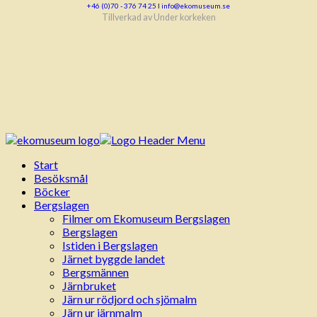
+46 (0)70 - 376 74 25
ǀ
info@ekomuseum.se
Tillverkad av
Under korkeken
Start
Besöksmål
Böcker
Bergslagen
Filmer om Ekomuseum Bergslagen
Bergslagen
Istiden i Bergslagen
Järnet byggde landet
Bergsmännen
Järnbruket
Järn ur rödjord och sjömalm
Järn ur järnmalm