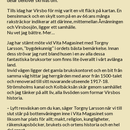
delar behöver skrivas om.
Tills idag har Virsbo för mig varit en vit fläck på kartan. En
bensinmack och en skylt som på en av 66:ans många
raksträckor indikerar att därinne, mittemellan Åmänningen
och Virsbosjön, ligger ett samhälle.
Nu vet jag bättre. Mer…
Jag har stämt möte vid Vita Magasinet med Torgny
Larsson, ”bygdekunnig” i ordets bästa bemärkelse. Innan
dess strövar jag runt bland husen i en av alla dessa
fantastiska bruksorter som finns lite överallt i vårt avlånga
land.
Invid vägen ligger det gamla brukskontoret och en bit från
samma väg hittar jag herrgården med anor från 1500-talet
och renoverad till sitt nuvarande utseende 1917-18.
Strömsholms kanal och Kolbäcksån skär genom samhället
och jag tänker på allt liv, alla livsöden som formar Virsbos
historia.
– Lyft resväskan om du kan, säger Torgny Larsson när vi till
slut står på bottenvåningen inne i Vita Magasinet som
liksom har plats för allt; makt, religion, kungligheter,
räkenskapsböcker, brukets och ortens historia och en hel
del annat.