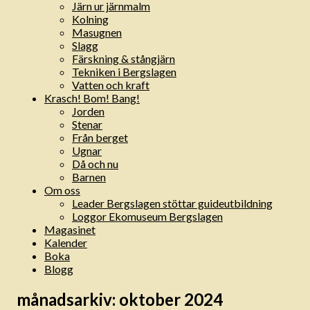
Järn ur järnmalm
Kolning
Masugnen
Slagg
Färskning & stångjärn
Tekniken i Bergslagen
Vatten och kraft
Krasch! Bom! Bang!
Jorden
Stenar
Från berget
Ugnar
Då och nu
Barnen
Om oss
Leader Bergslagen stöttar guideutbildning
Loggor Ekomuseum Bergslagen
Magasinet
Kalender
Boka
Blogg
månadsarkiv:
oktober 2024