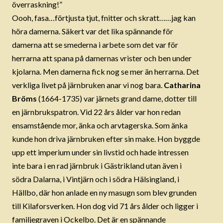
överraskning!”
Oooh, fasa…förtjusta tjut, fnitter och skratt……jag kan
höra damerna. Säkert var det lika spännande för
damerna att se smederna i arbete som det var för
herrarna att spana på damernas vrister och ben under
kjolarna. Men damerna fick nog se mer än herrarna. Det
verkliga livet på järnbruken anar vi nog bara.
Catharina
Bröms
(1664-1735) var järnets grand dame, dotter till
en järnbrukspatron. Vid 22 års ålder var hon redan
ensamstående mor, änka och arvtagerska. Som änka
kunde hon driva järnbruken efter sin make. Hon byggde
upp ett imperium under sin livstid och hade intressen
inte bara i en rad järnbruk i Gästrikland utan även i
södra Dalarna, i Vintjärn och i södra Hälsingland, i
Hällbo, där hon anlade en ny masugn som blev grunden
till Kilaforsverken. Hon dog vid 71 års ålder och ligger i
familjegraven i Ockelbo. Det är en spännande