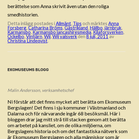
berättelse som Anna skrivit även utan den roliga
smedhistorien.
Detta inlägg postades i
Allmänt
,
Tips
och märktes
Anna
Forsberg
,
Catharina Bröms
,
Gästrikland
,
Hällbo
,
järnbruk
,
Karmansbo
,
Karmansbo lancashiresmedja
,
Kilaforsverken
,
Ockelbo
,
Vintjärn
,
Wij
,
Wij valsverk
den
8 juli, 2011
av
Christina Lindeqvist
.
EKOMUSEUMS BLOGG
Malin Andersson, verksamhetschef
Ni förstår att det finns mycket att berätta om Ekomuseum
Bergslagen! Det finns i sju kommuner i Västmanland och
Dalarna och för närvarande ingår 68 besöksmål. Här i
bloggen drar jag mitt strå till stacken genom att berätta
om arbetet på kansliet, om de olika miljöerna, om
Bergslagens historia och om det fantastiska nätverk som
är Ekomuseum Bergslagen och alla människor som är