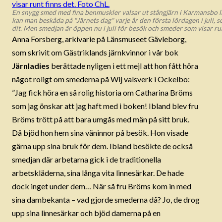
En snygg smed med fina benmuskler valsar ut stångjärn i Karmansbo 
kan man beskåda på "Järnets dag" varje år den första lördagen i juli, so
dit. Men smedjan är öppen nu i juli för besök och smeder som visar run
Anna Forsberg, arkivarie på Länsmuseet Gävleborg,
som skrivit om Gästriklands järnkvinnor i vår bok
Järnladies
berättade nyligen i ett mejl att hon fått höra
något roligt om smederna på Wij valsverk i Ockelbo:
”Jag fick höra en så rolig historia om Catharina Bröms
som jag önskar att jag haft med i boken! Ibland blev fru
Bröms trött på att bara umgås med män på sitt bruk.
Då bjöd hon hem sina väninnor på besök. Hon visade
gärna upp sina bruk för dem. Ibland besökte de också
smedjan där arbetarna gick i de traditionella
arbetskläderna, sina långa vita linnesärkar. De hade
dock inget under dem… När så fru Bröms kom in med
sina dambekanta – vad gjorde smederna då? Jo, de drog
upp sina linnesärkar och bjöd damerna på en