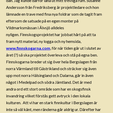
dan. Jag kunde därför låna ut mitt trevliga rum. Susanne
Andersson från Fredriksberg är projektledare och hon
lämnade en trave med fina nya foldrar som de tagit fram
eftersom de satsade på en egen monter på
Vildmarksmässan i Älvsjö alldeles
nyligen. Finnskogsprojektet har jobbat hårt på att ta
fram nytt material, ny logga och ny hemsida,
www.finnskogarna.com
, för när tiden går ut i slutet av
året (?) så ska projektet överleva och stå på egna ben.
Finnskogarna breder ut sig över hela Bergslagen från
norra Värmland till Gästrikland och sträcker sig även
upp mot norra Hälsingland och Dalarna, går in även
något i Medelpad och södra Jämtland. Det är med
andra ord ett stort område som har en skogsfinsk
invandring vilket förstås gett avtryck i den lokala
kulturen. Att vi har en stark finnkultur i Bergslagen är
inte så väl känt, men ränderna går aldrig ur. Därefter har