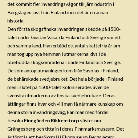
det kommit fler invandringsvågor till järnindustrin i
Bergslagen just från Finland men det är en annan
historia.
Den första skogsfinska invandringen skedde på 1500-
talet under Gustav Vasa, då Finland och Sverige var ett
och samma land. Han erbjöd ett antal skattefria år om
man tog upp nya hemman i utmarkerna, dvs i de
obebodda skogsområdena i både Finland och Sverige.
De som antog utmaningen kom från Savolax i Finland,
de behärskade svedjebruket. Det hela började i Finland
men i slutet på 1500-talet koloniserades även de
svenska utmarkerna av finska svedjebrukare. Deras
ättlingar finns kvar och vill man få närmare kunskap om
denna stora invandringsvåg, kan man med fördel
besöka
Finngården Rikkenstorp
väster om
Grängesberg och titta in i deras Finnmarksmuseum. Det
är förstås ett besöksmål i Ekomuseum Bergslagen: