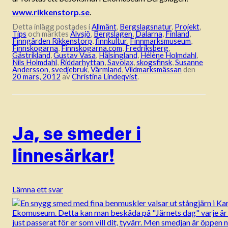
www.rikkenstorp.se
.
Detta inlägg postades i
Allmänt
,
Bergslagsnatur
,
Projekt
,
Tips
och märktes
Älvsjö
,
Bergslagen
,
Dalarna
,
Finland
,
Finngården Rikkenstorp
,
finnkultur
,
Finnmarksmuseum
,
Finnskogarna
,
Finnskogarna.com
,
Fredriksberg
,
Gästrikland
,
Gustav Vasa
,
Hälsingland
,
Hélène Holmdahl
,
Nils Holmdahl
,
Riddarhyttan
,
Savolax
,
skogsfinsk
,
Susanne
Andersson
,
svedjebruk
,
Värmland
,
Vildmarksmässan
den
20 mars, 2012
av
Christina Lindeqvist
.
Ja, se smeder i
linnesärkar!
Lämna ett svar