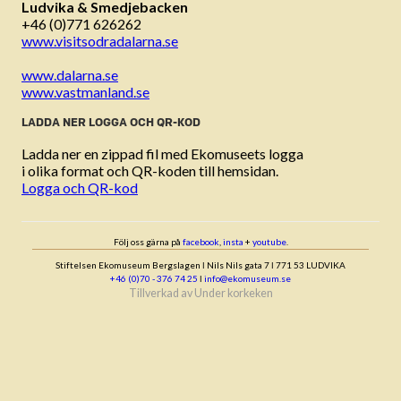
Ludvika & Smedjebacken
+46 (0)771 626262
www.visitsodradalarna.se
www.dalarna.se
www.vastmanland.se
LADDA NER LOGGA OCH QR-KOD
Ladda ner en zippad fil med Ekomuseets logga
i olika format och QR-koden till hemsidan.
Logga och QR-kod
Följ oss gärna på
facebook
,
insta
+
youtube
.
Stiftelsen Ekomuseum Bergslagen ǀ Nils Nils gata 7 ǀ 771 53 LUDVIKA
+46 (0)70 - 376 74 25
ǀ
info@ekomuseum.se
Tillverkad av
Under korkeken