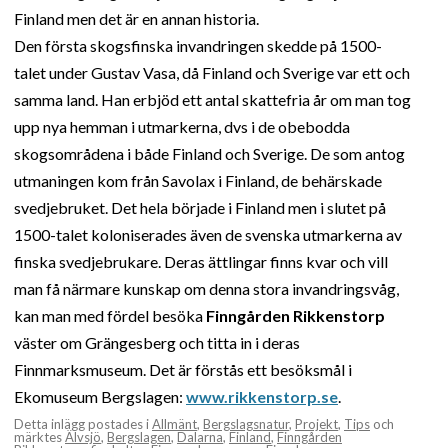
Finland men det är en annan historia.
Den första skogsfinska invandringen skedde på 1500-
talet under Gustav Vasa, då Finland och Sverige var ett och
samma land. Han erbjöd ett antal skattefria år om man tog
upp nya hemman i utmarkerna, dvs i de obebodda
skogsområdena i både Finland och Sverige. De som antog
utmaningen kom från Savolax i Finland, de behärskade
svedjebruket. Det hela började i Finland men i slutet på
1500-talet koloniserades även de svenska utmarkerna av
finska svedjebrukare. Deras ättlingar finns kvar och vill
man få närmare kunskap om denna stora invandringsvåg,
kan man med fördel besöka
Finngården Rikkenstorp
väster om Grängesberg och titta in i deras
Finnmarksmuseum. Det är förstås ett besöksmål i
Ekomuseum Bergslagen:
www.rikkenstorp.se
.
Detta inlägg postades i
Allmänt
,
Bergslagsnatur
,
Projekt
,
Tips
och
märktes
Älvsjö
,
Bergslagen
,
Dalarna
,
Finland
,
Finngården