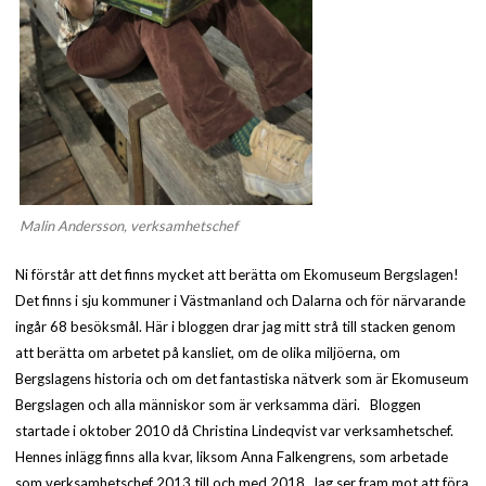
Malin Andersson, verksamhetschef
Ni förstår att det finns mycket att berätta om Ekomuseum Bergslagen!
Det finns i sju kommuner i Västmanland och Dalarna och för närvarande
ingår 68 besöksmål. Här i bloggen drar jag mitt strå till stacken genom
att berätta om arbetet på kansliet, om de olika miljöerna, om
Bergslagens historia och om det fantastiska nätverk som är Ekomuseum
Bergslagen och alla människor som är verksamma däri. Bloggen
startade i oktober 2010 då Christina Lindeqvist var verksamhetschef.
Hennes inlägg finns alla kvar, liksom Anna Falkengrens, som arbetade
som verksamhetschef 2013 till och med 2018. Jag ser fram mot att föra