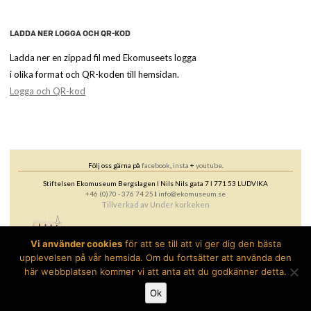
LADDA NER LOGGA OCH QR-KOD
Ladda ner en zippad fil med Ekomuseets logga
i olika format och QR-koden till hemsidan.
Logga och QR-kod
Följ oss gärna på
facebook
,
insta
+
youtube
.
Stiftelsen Ekomuseum Bergslagen ǀ Nils Nils gata 7 ǀ 771 53 LUDVIKA
+46 (0)70 - 376 74 25
ǀ
info@ekomuseum.se
Tillverkad av
Under korkeken
Vi använder cookies
för att se till att vi ger dig den bästa
upplevelsen på vår hemsida. Om du fortsätter att använda den
här webbplatsen kommer vi att anta att du godkänner detta.
Ok