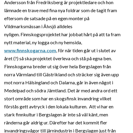
Andersson från Fredriksberg är projektledare och hon
lämnade en trave med fina nya foldrar som de tagit fram
eftersom de satsade på en egen monter på
Vildmarksmässan i Älvsjö alldeles
nyligen. Finnskogsprojektet har jobbat hårt på att ta fram
nytt material, ny logga och ny hemsida,
www.finnskogarna.com
, för när tiden går ut i slutet av
året (?) så ska projektet överleva och stå på egna ben.
Finnskogarna breder ut sig över hela Bergslagen från
norra Värmland till Gästrikland och sträcker sig även upp
mot norra Hälsingland och Dalarna, går in även något i
Medelpad och södra Jämtland. Det är med andra ord ett
stort område som har en skogsfinsk invandring vilket
förstås gett avtryck i den lokala kulturen. Att vi har en
stark finnkultur i Bergslagen är inte så väl känt, men
ränderna går aldrig ur. Därefter har det kommit fler
invandringsvågor till järnindustrin i Bergslagen just från