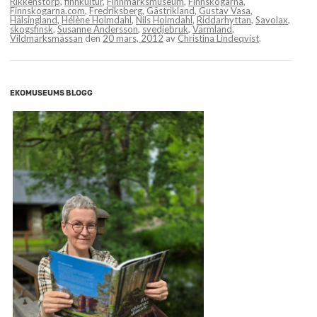
Rikkenstorp
,
finnkultur
,
Finnmarksmuseum
,
Finnskogarna
,
Finnskogarna.com
,
Fredriksberg
,
Gästrikland
,
Gustav Vasa
,
Hälsingland
,
Hélène Holmdahl
,
Nils Holmdahl
,
Riddarhyttan
,
Savolax
,
skogsfinsk
,
Susanne Andersson
,
svedjebruk
,
Värmland
,
Vildmarksmässan
den
20 mars, 2012
av
Christina Lindeqvist
.
EKOMUSEUMS BLOGG