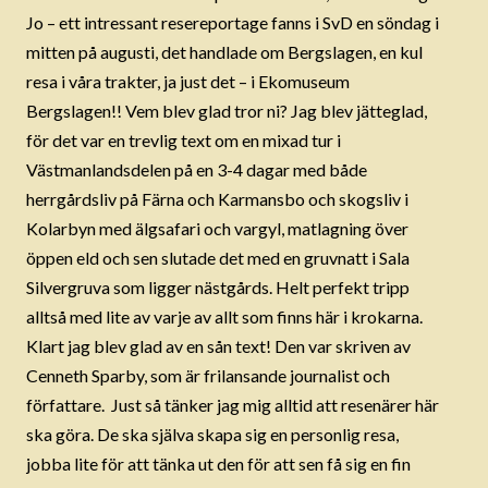
Jo – ett intressant resereportage fanns i SvD en söndag i
mitten på augusti, det handlade om Bergslagen, en kul
resa i våra trakter, ja just det – i Ekomuseum
Bergslagen!! Vem blev glad tror ni? Jag blev jätteglad,
för det var en trevlig text om en mixad tur i
Västmanlandsdelen på en 3-4 dagar med både
herrgårdsliv på Färna och Karmansbo och skogsliv i
Kolarbyn med älgsafari och vargyl, matlagning över
öppen eld och sen slutade det med en gruvnatt i Sala
Silvergruva som ligger nästgårds. Helt perfekt tripp
alltså med lite av varje av allt som finns här i krokarna.
Klart jag blev glad av en sån text! Den var skriven av
Cenneth Sparby, som är frilansande journalist och
författare. Just så tänker jag mig alltid att resenärer här
ska göra. De ska själva skapa sig en personlig resa,
jobba lite för att tänka ut den för att sen få sig en fin