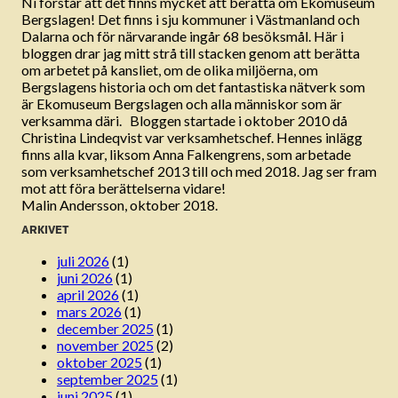
Ni förstår att det finns mycket att berätta om Ekomuseum
Bergslagen! Det finns i sju kommuner i Västmanland och
Dalarna och för närvarande ingår 68 besöksmål. Här i
bloggen drar jag mitt strå till stacken genom att berätta
om arbetet på kansliet, om de olika miljöerna, om
Bergslagens historia och om det fantastiska nätverk som
är Ekomuseum Bergslagen och alla människor som är
verksamma däri. Bloggen startade i oktober 2010 då
Christina Lindeqvist var verksamhetschef. Hennes inlägg
finns alla kvar, liksom Anna Falkengrens, som arbetade
som verksamhetschef 2013 till och med 2018. Jag ser fram
mot att föra berättelserna vidare!
Malin Andersson, oktober 2018.
ARKIVET
juli 2026
(1)
juni 2026
(1)
april 2026
(1)
mars 2026
(1)
december 2025
(1)
november 2025
(2)
oktober 2025
(1)
september 2025
(1)
juni 2025
(1)