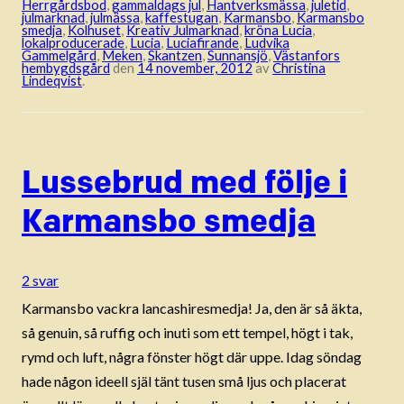
Herrgårdsbod
,
gammaldags jul
,
Hantverksmässa
,
juletid
,
julmarknad
,
julmässa
,
kaffestugan
,
Karmansbo
,
Karmansbo
smedja
,
Kolhuset
,
Kreativ Julmarknad
,
kröna Lucia
,
lokalproducerade
,
Lucia
,
Luciafirande
,
Ludvika
Gammelgård
,
Meken
,
Skantzen
,
Sunnansjö
,
Västanfors
hembygdsgård
den
14 november, 2012
av
Christina
Lindeqvist
.
Lussebrud med följe i
Karmansbo smedja
2 svar
Karmansbo vackra lancashiresmedja! Ja, den är så äkta,
så genuin, så ruffig och inuti som ett tempel, högt i tak,
rymd och luft, några fönster högt där uppe. Idag söndag
hade någon ideell själ tänt tusen små ljus och placerat