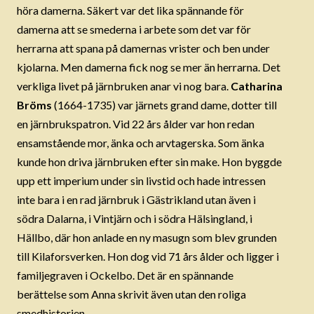
höra damerna. Säkert var det lika spännande för
damerna att se smederna i arbete som det var för
herrarna att spana på damernas vrister och ben under
kjolarna. Men damerna fick nog se mer än herrarna. Det
verkliga livet på järnbruken anar vi nog bara.
Catharina
Bröms
(1664-1735) var järnets grand dame, dotter till
en järnbrukspatron. Vid 22 års ålder var hon redan
ensamstående mor, änka och arvtagerska. Som änka
kunde hon driva järnbruken efter sin make. Hon byggde
upp ett imperium under sin livstid och hade intressen
inte bara i en rad järnbruk i Gästrikland utan även i
södra Dalarna, i Vintjärn och i södra Hälsingland, i
Hällbo, där hon anlade en ny masugn som blev grunden
till Kilaforsverken. Hon dog vid 71 års ålder och ligger i
familjegraven i Ockelbo. Det är en spännande
berättelse som Anna skrivit även utan den roliga
smedhistorien.