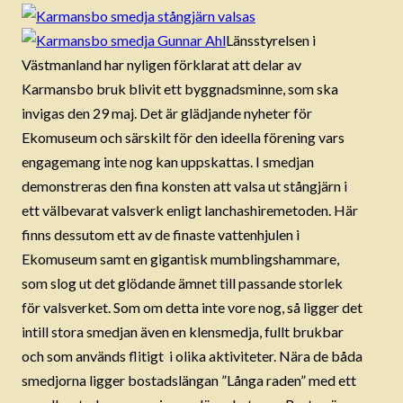
Länsstyrelsen i
Västmanland har nyligen förklarat att delar av
Karmansbo bruk blivit ett byggnadsminne, som ska
invigas den 29 maj. Det är glädjande nyheter för
Ekomuseum och särskilt för den ideella förening vars
engagemang inte nog kan uppskattas. I smedjan
demonstreras den fina konsten att valsa ut stångjärn i
ett välbevarat valsverk enligt lanchashiremetoden. Här
finns dessutom ett av de finaste vattenhjulen i
Ekomuseum samt en gigantisk mumblingshammare,
som slog ut det glödande ämnet till passande storlek
för valsverket. Som om detta inte vore nog, så ligger det
intill stora smedjan även en klensmedja, fullt brukbar
och som används flitigt i olika aktiviteter. Nära de båda
smedjorna ligger bostadslängan ”Långa raden” med ett