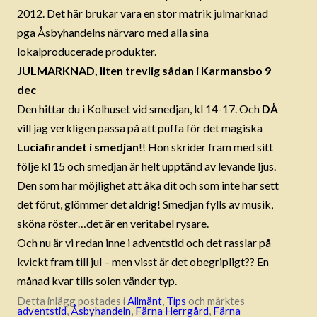
2012. Det här brukar vara en stor matrik julmarknad
pga Åsbyhandelns närvaro med alla sina
lokalproducerade produkter.
JULMARKNAD, liten trevlig sådan i Karmansbo 9
dec
Den hittar du i Kolhuset vid smedjan, kl 14-17. Och
DÅ
vill jag verkligen passa på att puffa för det magiska
Luciafirandet i smedjan
!! Hon skrider fram med sitt
följe kl 15 och smedjan är helt upptänd av levande ljus.
Den som har möjlighet att åka dit och som inte har sett
det förut, glömmer det aldrig! Smedjan fylls av musik,
sköna röster…det är en veritabel rysare.
Och nu är vi redan inne i adventstid och det rasslar på
kvickt fram till jul – men visst är det obegripligt?? En
månad kvar tills solen vänder typ.
Detta inlägg postades i
Allmänt
,
Tips
och märktes
adventstid
,
Åsbyhandeln
,
Färna Herrgård
,
Färna