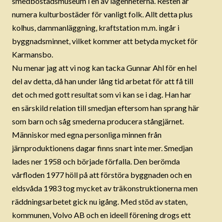
smedbostadsmuseum i en av lägenheterna. Resten är
numera kulturbostäder för vanligt folk. Allt detta plus
kolhus, dammanläggning, kraftstation m.m. ingår i
byggnadsminnet, vilket kommer att betyda mycket för
Karmansbo.
Nu menar jag att vi nog kan tacka Gunnar Ahl för en hel
del av detta, då han under lång tid arbetat för att få till
det och med gott resultat som vi kan se i dag. Han har
en särskild relation till smedjan eftersom han sprang här
som barn och såg smederna producera stångjärnet.
Människor med egna personliga minnen från
järnproduktionens dagar finns snart inte mer. Smedjan
lades ner 1958 och började förfalla. Den berömda
vårfloden 1977 höll på att förstöra byggnaden och en
eldsvåda 1983 tog mycket av träkonstruktionerna men
räddningsarbetet gick nu igång. Med stöd av staten,
kommunen, Volvo AB och en ideell förening drogs ett