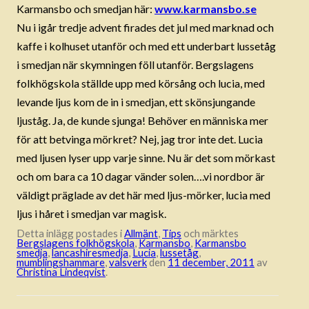
Karmansbo och smedjan här:
www.karmansbo.se
Nu i igår tredje advent firades det jul med marknad och
kaffe i kolhuset utanför och med ett underbart lussetåg
i smedjan när skymningen föll utanför. Bergslagens
folkhögskola ställde upp med körsång och lucia, med
levande ljus kom de in i smedjan, ett skönsjungande
ljuståg. Ja, de kunde sjunga! Behöver en människa mer
för att betvinga mörkret? Nej, jag tror inte det. Lucia
med ljusen lyser upp varje sinne. Nu är det som mörkast
och om bara ca 10 dagar vänder solen….vi nordbor är
väldigt präglade av det här med ljus-mörker, lucia med
ljus i håret i smedjan var magisk.
Detta inlägg postades i
Allmänt
,
Tips
och märktes
Bergslagens folkhögskola
,
Karmansbo
,
Karmansbo
smedja
,
lancashiresmedja
,
Lucia
,
lussetåg
,
mumblingshammare
,
valsverk
den
11 december, 2011
av
Christina Lindeqvist
.