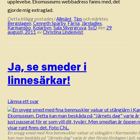
upplevelse. Ekomuseums webbadress fanns med, det
gjorde mig extraglad.
Detta inlägg postades i
Allmänt
,
Tips
och märktes
Bergslagen
,
Cenneth Sparby
,
Färna
,
Järnladies
,
Karmansbo
,
Kolarbyn
,
Sala Silvergruva
,
SvD
den
29
augusti, 2011
av
Christina Lindeqvist
.
Ja, se smeder i
linnesärkar!
Lämna ett svar
En snygg smed med fina benmuskler valsar ut stångjärn i Karmansbo 
kan man beskåda på "Järnets dag" varje år den första lördagen i juli, so