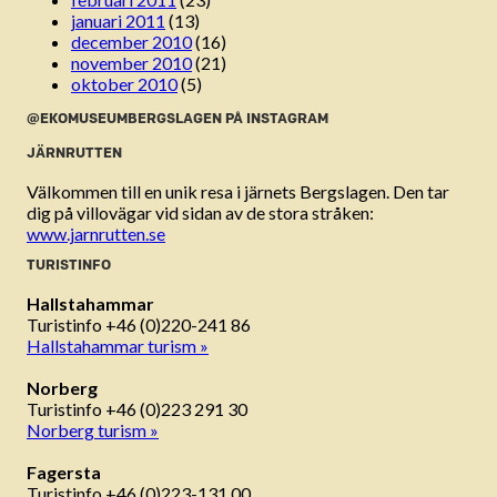
januari 2011
(13)
december 2010
(16)
november 2010
(21)
oktober 2010
(5)
@EKOMUSEUMBERGSLAGEN PÅ INSTAGRAM
JÄRNRUTTEN
Välkommen till en unik resa i järnets Bergslagen. Den tar
dig på villovägar vid sidan av de stora stråken:
www.jarnrutten.se
TURISTINFO
Hallstahammar
Turistinfo +46 (0)220-241 86
Hallstahammar turism »
Norberg
Turistinfo +46 (0)223 291 30
Norberg turism »
Fagersta
Turistinfo +46 (0)223-131 00