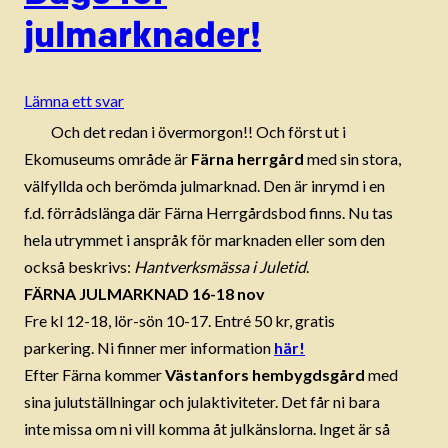
julmarknader!
Lämna ett svar
Och det redan i övermorgon!! Och först ut i
Ekomuseums område är
Färna herrgård
med sin stora,
välfyllda och berömda julmarknad. Den är inrymd i en
f.d. förrådslänga där Färna Herrgårdsbod finns. Nu tas
hela utrymmet i anspråk för marknaden eller som den
också beskrivs:
Hantverksmässa i Juletid
.
FÄRNA JULMARKNAD 16-18 nov
Fre kl 12-18, lör-sön 10-17. Entré 50 kr, gratis
parkering. Ni finner mer information
här!
Efter Färna kommer
Västanfors hembygdsgård
med
sina julutställningar och julaktiviteter. Det får ni bara
inte missa om ni vill komma åt julkänslorna. Inget är så