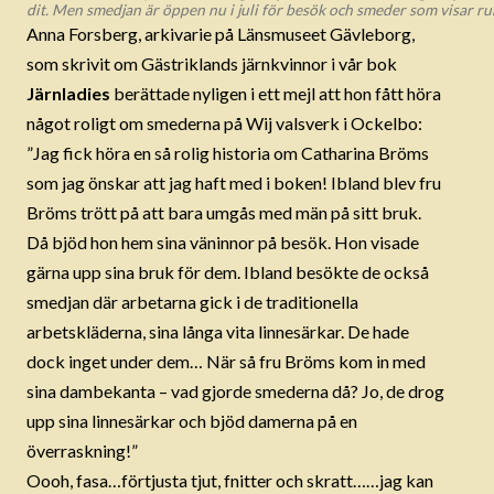
dit. Men smedjan är öppen nu i juli för besök och smeder som visar run
Anna Forsberg, arkivarie på Länsmuseet Gävleborg,
som skrivit om Gästriklands järnkvinnor i vår bok
Järnladies
berättade nyligen i ett mejl att hon fått höra
något roligt om smederna på Wij valsverk i Ockelbo:
”Jag fick höra en så rolig historia om Catharina Bröms
som jag önskar att jag haft med i boken! Ibland blev fru
Bröms trött på att bara umgås med män på sitt bruk.
Då bjöd hon hem sina väninnor på besök. Hon visade
gärna upp sina bruk för dem. Ibland besökte de också
smedjan där arbetarna gick i de traditionella
arbetskläderna, sina långa vita linnesärkar. De hade
dock inget under dem… När så fru Bröms kom in med
sina dambekanta – vad gjorde smederna då? Jo, de drog
upp sina linnesärkar och bjöd damerna på en
överraskning!”
Oooh, fasa…förtjusta tjut, fnitter och skratt……jag kan