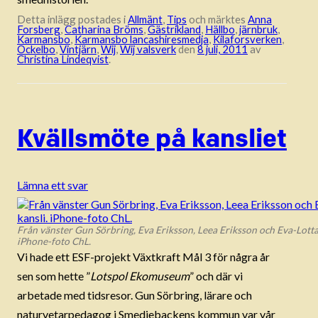
Detta inlägg postades i
Allmänt
,
Tips
och märktes
Anna
Forsberg
,
Catharina Bröms
,
Gästrikland
,
Hällbo
,
järnbruk
,
Karmansbo
,
Karmansbo lancashiresmedja
,
Kilaforsverken
,
Ockelbo
,
Vintjärn
,
Wij
,
Wij valsverk
den
8 juli, 2011
av
Christina Lindeqvist
.
Kvällsmöte på kansliet
Lämna ett svar
Från vänster Gun Sörbring, Eva Eriksson, Leea Eriksson och Eva-Lott
iPhone-foto ChL.
Vi hade ett ESF-projekt Växtkraft Mål 3 för några år
sen som hette ”
Lotspol Ekomuseum
” och där vi
arbetade med tidsresor. Gun Sörbring, lärare och
naturvetarpedagog i Smedjebackens kommun var vår