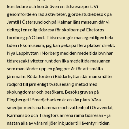
kursledare och hon är även en tidsresexpert. Vi
genomförde en rad aktiviteter, gjorde studiebesök på
Jamtli i Östersund och på Kalmar läns museum där vi
deltog i en rolig tidsresa för skolbarn på Eketorps
fornborg på Öland. Tidsresor gör man egentligen hela
tiden i Ekomuseum, jag kan peka på flera platser direkt.
Nya Lapphyttan i Norberg med den medeltida byn har
tidsreseaktiviteter runt den lika medeltida masugnen
som man tänder upp en gång per år för att smälta
järnmalm. Röda Jorden i Riddarhyttan där man smälter
rödjord till järn enligt tvåtusenårig metod med
skolungdomar och besökare. Besöksgruvan på
Flogberget i Smedjebacken är en sån plats. Våra
smedjor med sina hammare och vattenhjul i Gravendal,
Karmansbo och Trångfors är rena rama tidsresan – ja
nästan alla av våra miljöer inbjuder till äventyr i tiden.