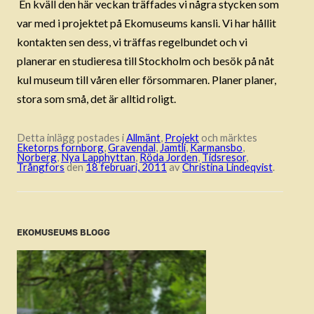
En kväll den här veckan träffades vi några stycken som
var med i projektet på Ekomuseums kansli. Vi har hållit
kontakten sen dess, vi träffas regelbundet och vi
planerar en studieresa till Stockholm och besök på nåt
kul museum till våren eller försommaren. Planer planer,
stora som små, det är alltid roligt.
Detta inlägg postades i
Allmänt
,
Projekt
och märktes
Eketorps fornborg
,
Gravendal
,
Jamtli
,
Karmansbo
,
Norberg
,
Nya Lapphyttan
,
Röda Jorden
,
Tidsresor
,
Trångfors
den
18 februari, 2011
av
Christina Lindeqvist
.
EKOMUSEUMS BLOGG