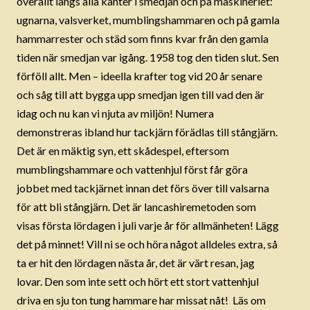
överallt längs alla kanter i smedjan och på maskineriet:
ugnarna, valsverket, mumblingshammaren och på gamla
hammarrester och städ som finns kvar från den gamla
tiden när smedjan var igång. 1958 tog den tiden slut. Sen
förföll allt. Men – ideella krafter tog vid 20 år senare
och såg till att bygga upp smedjan igen till vad den är
idag och nu kan vi njuta av miljön! Numera
demonstreras ibland hur tackjärn förädlas till stångjärn.
Det är en mäktig syn, ett skådespel, eftersom
mumblingshammare och vattenhjul först får göra
jobbet med tackjärnet innan det förs över till valsarna
för att bli stångjärn. Det är lancashiremetoden som
visas första lördagen i juli varje år för allmänheten! Lägg
det på minnet! Vill ni se och höra något alldeles extra, så
ta er hit den lördagen nästa år, det är värt resan, jag
lovar. Den som inte sett och hört ett stort vattenhjul
driva en sju ton tung hammare har missat nåt! Läs om