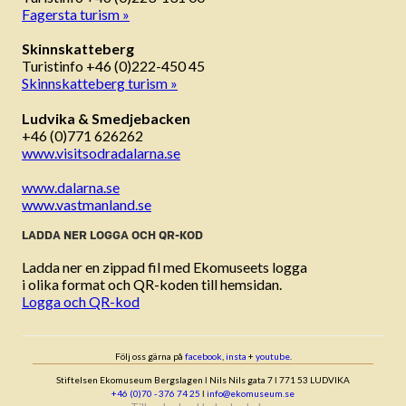
Fagersta turism »
Skinnskatteberg
Turistinfo +46 (0)222-450 45
Skinnskatteberg turism »
Ludvika & Smedjebacken
+46 (0)771 626262
www.visitsodradalarna.se
www.dalarna.se
www.vastmanland.se
LADDA NER LOGGA OCH QR-KOD
Ladda ner en zippad fil med Ekomuseets logga
i olika format och QR-koden till hemsidan.
Logga och QR-kod
Följ oss gärna på
facebook
,
insta
+
youtube
.
Stiftelsen Ekomuseum Bergslagen ǀ Nils Nils gata 7 ǀ 771 53 LUDVIKA
+46 (0)70 - 376 74 25
ǀ
info@ekomuseum.se