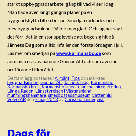
starkt uppbyggnadsarbete igång till vad vi ser i dag.
Man hade även långt gångna planer på en
byggnadshytta till en början. Smedjan räddades och
blev byggnadsminne. Då blir man glad! Och jag har sagt
det förr: det är en stor upplevelse att bege sig hit på
Järnets Dag
som alltid infaller den första lördagen i juli.
Läs mer om smedjan på
www.karmansbo.se
som
administreras av nämnde Gunnar Ahl och som även är
ordförande i Ekorådet.
Detta inlägg postades i
Allmänt
,
Tips
och märktes
byggnadsminne
,
Gunnar Ahl
,
Järnets Dag
,
Karmansbo
,
Karmansbo bruk
,
Karmansbo smedja
,
lanchashiremetoden
,
Långa Raden
,
Länsstyrelsen i Västmanland
,
munmlingshammare
,
smedbostadsmuseum
,
vattenhjul
,
Volvo AB
den
7 maj, 2013
av
Christina Lindeqvist
.
Dags för