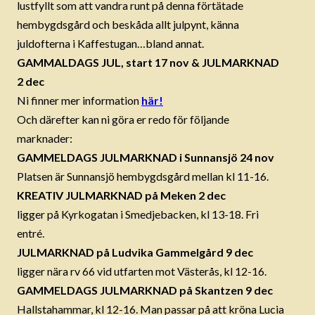
lustfyllt som att vandra runt på denna förtätade
hembygdsgård och beskåda allt julpynt, känna
juldofterna i Kaffestugan…bland annat.
GAMMALDAGS JUL, start 17 nov
& JULMARKNAD
2 dec
Ni finner mer information
här!
Och därefter kan ni göra er redo för följande
marknader:
GAMMELDAGS JULMARKNAD i Sunnansjö 24 nov
Platsen är Sunnansjö hembygdsgård mellan kl 11-16.
KREATIV JULMARKNAD på Meken 2 dec
ligger på Kyrkogatan i Smedjebacken, kl 13-18. Fri
entré.
JULMARKNAD på Ludvika Gammelgård 9 dec
ligger nära rv 66 vid utfarten mot Västerås, kl 12-16.
GAMMELDAGS JULMARKNAD på Skantzen 9 dec
Hallstahammar, kl 12-16. Man passar på att kröna Lucia