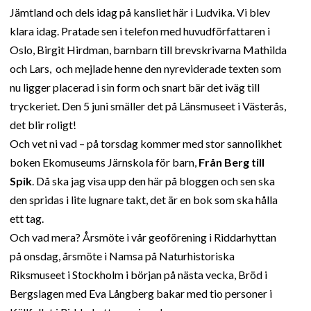
Jämtland och dels idag på kansliet här i Ludvika. Vi blev
klara idag. Pratade sen i telefon med huvudförfattaren i
Oslo, Birgit Hirdman, barnbarn till brevskrivarna Mathilda
och Lars, och mejlade henne den nyreviderade texten som
nu ligger placerad i sin form och snart bär det iväg till
tryckeriet. Den 5 juni smäller det på Länsmuseet i Västerås,
det blir roligt!
Och vet ni vad – på torsdag kommer med stor sannolikhet
boken Ekomuseums Järnskola för barn,
Från Berg till
Spik
. Då ska jag visa upp den här på bloggen och sen ska
den spridas i lite lugnare takt, det är en bok som ska hålla
ett tag.
Och vad mera? Årsmöte i vår geoförening i Riddarhyttan
på onsdag, årsmöte i Namsa på Naturhistoriska
Riksmuseet i Stockholm i början på nästa vecka, Bröd i
Bergslagen med Eva Långberg bakar med tio personer i