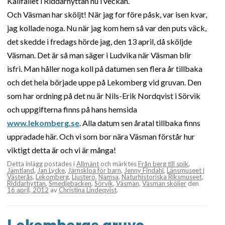
Källfallet i Riddarhyttan nu i veckan.
Och Väsman har sköljt! När jag for före påsk, var isen kvar,
jag kollade noga. Nu när jag kom hem så var den puts väck,
det skedde i fredags hörde jag, den 13 april, då sköljde
Väsman. Det är så man säger i Ludvika när Väsman blir
isfri. Man håller noga koll på datumen sen flera år tillbaka
och det hela började uppe på Lekomberg vid gruvan. Den
som har ordning på det nu är Nils-Erik Nordqvist i Sörvik
och uppgifterna finns på hans hemsida
www.lekomberg.se
. Alla datum sen åratal tillbaka finns
uppradade här. Och vi som bor nära Väsman förstår hur
viktigt detta är och vi är många!
Detta inlägg postades i
Allmänt
och märktes
Från berg till spik
,
Jämtland
,
Jan Lycke
,
Järnskloa för barn
,
Jenny Findahl
,
Länsmuseet i
Västerås
,
Lekomberg
,
Ljusterö
,
Namsa
,
Naturhistoriska Riksmuseet
,
Riddarhyttan
,
Smedjebacken
,
Sörvik
,
Väsman
,
Väsman sköljer
den
16 april, 2012
av
Christina Lindeqvist
.
Lekombergs gruva