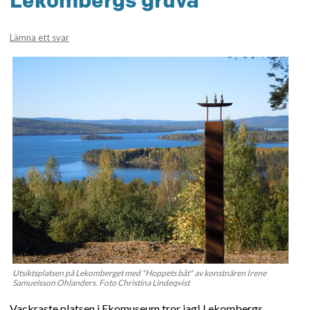
Lämna ett svar
Utsiktsplatsen på Lekomberget med "Hoppets båt" av konstnären Irene
Samuelsson Ohlanders. Foto Christina Lindeqvist
Vackraste platsen i Ekomuseum tror jag! Lekombergs