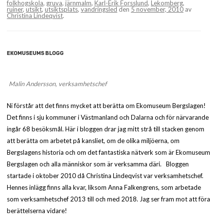
folkhogskola
,
gruva
,
järnmalm
,
Karl-Erik Forsslund
,
Lekomberg
,
ruiner
,
utsikt
,
utsiktsplats
,
vandringsled
den
5 november, 2010
av
Christina Lindeqvist
.
EKOMUSEUMS BLOGG
Malin Andersson, verksamhetschef
Ni förstår att det finns mycket att berätta om Ekomuseum Bergslagen!
Det finns i sju kommuner i Västmanland och Dalarna och för närvarande
ingår 68 besöksmål. Här i bloggen drar jag mitt strå till stacken genom
att berätta om arbetet på kansliet, om de olika miljöerna, om
Bergslagens historia och om det fantastiska nätverk som är Ekomuseum
Bergslagen och alla människor som är verksamma däri. Bloggen
startade i oktober 2010 då Christina Lindeqvist var verksamhetschef.
Hennes inlägg finns alla kvar, liksom Anna Falkengrens, som arbetade
som verksamhetschef 2013 till och med 2018. Jag ser fram mot att föra
berättelserna vidare!