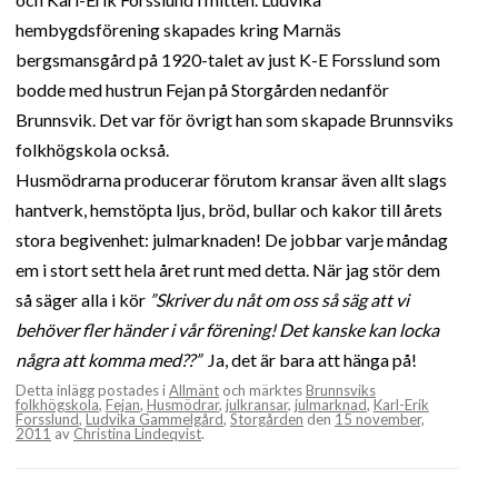
hembygdsförening skapades kring Marnäs
bergsmansgård på 1920-talet av just K-E Forsslund som
bodde med hustrun Fejan på Storgården nedanför
Brunnsvik. Det var för övrigt han som skapade Brunnsviks
folkhögskola också.
Husmödrarna producerar förutom kransar även allt slags
hantverk, hemstöpta ljus, bröd, bullar och kakor till årets
stora begivenhet: julmarknaden! De jobbar varje måndag
em i stort sett hela året runt med detta. När jag stör dem
så säger alla i kör
”Skriver du nåt om oss så säg att vi
behöver fler händer i vår förening! Det kanske kan locka
några att komma med??”
Ja, det är bara att hänga på!
Detta inlägg postades i
Allmänt
och märktes
Brunnsviks
folkhögskola
,
Fejan
,
Husmödrar
,
julkransar
,
julmarknad
,
Karl-Erik
Forsslund
,
Ludvika Gammelgård
,
Storgården
den
15 november,
2011
av
Christina Lindeqvist
.