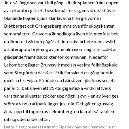
inte så länge sen var i full gång. Utsiktsplatsen från toppen
av Lekomberg är ett besöksmål för sig, en vid utsikt över
blånande höjder bjuds, där lavarna från gruvorna i
Blötberget och Grängesberg syns ovanför skogskanten
som små torn. Gruvorna är nedlagda även där, men inte helt
utdömda – tvärtom pågår ett intensivt arbete med avsikt
att återuppta brytning av järnmalm inom några år…..det är
glädjande framtidsutsikter för kommunen. Nedanför
Lekomberg ligger Brunnsvik med sin vackra folkhögskola
samt Storgården där Karl-Erik Forsslund en gång bodde
med sin fru Fejan. På höjderna tvärsöver sjön finns sen ett
par år tillbaka även ett 25-tal gigantiska vindkraftverk
vars tunna siluetter sticker upp högt i skyn – en av Sveriges
största vindkraftpark ligger just där. Det går en grusväg
ända upp till toppen av Lekomberg, du kan alltså ta bilen
dit upp, det underlättar.
Detta inlägg postades i
Allmänt
,
Tips
och märktes
Brunnsvik
,
Fejan
,