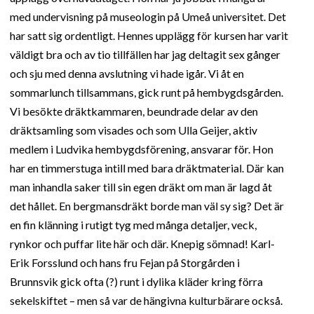
med undervisning på museologin på Umeå universitet. Det
har satt sig ordentligt. Hennes upplägg för kursen har varit
väldigt bra och av tio tillfällen har jag deltagit sex gånger
och sju med denna avslutning vi hade igår. Vi åt en
sommarlunch tillsammans, gick runt på hembygdsgården.
Vi besökte dräktkammaren, beundrade delar av den
dräktsamling som visades och som Ulla Geijer, aktiv
medlem i Ludvika hembygdsförening, ansvarar för. Hon
har en timmerstuga intill med bara dräktmaterial. Där kan
man inhandla saker till sin egen dräkt om man är lagd åt
det hållet. En bergmansdräkt borde man väl sy sig? Det är
en fin klänning i rutigt tyg med många detaljer, veck,
rynkor och puffar lite här och där. Knepig sömnad! Karl-
Erik Forsslund och hans fru Fejan på Storgården i
Brunnsvik gick ofta (?) runt i dylika kläder kring förra
sekelskiftet – men så var de hängivna kulturbärare också.