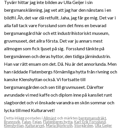
Tyvärr hittar jag inte bilden av Ulla Geijer i sin
bergsmansklänning, jag vet att jag har den nånstans i en
bildfil. Åh, det var då retfullt. Jaha, jag får ge mig. Det var i
alla fall tack vare Forsslund som det finns en bevarad
bergsmansgård här och ett industrihistoriskt museum,
gruvmuseet, det allra första. Det var ju annars mest
allmogen som fick ljuset på sig. Forsslund tänkte på
bergsmännen och deras hyttor, den tidiga järnindustrin.
Han var rätt ensam om det. Då. Nu är det annorlunda. Men
han räddade Flatenbergs förnämliga hytta från rivning och
kanske Klenshyttan också. Vi fortsatte till
bergsmansgården och sen till gruvmuseet. Därefter
avrundade vi med kaffe och diplom inne på kansliet runt
slagbordet och vi önskade varandra en skön sommar och
lycka till med Kulturarvet!
Detta inlägg postades i
Allmänt
och märktes
bergsmansdräkt
,
Brunnsvik
,
Falun
,
Fejan
,
Flatenbergs hytta
,
Karl-Erik Forsslund
,
Klenshyttan
,
Kulturarvet
,
Maria Björkroth
,
Storgården
,
Ulla Geijer