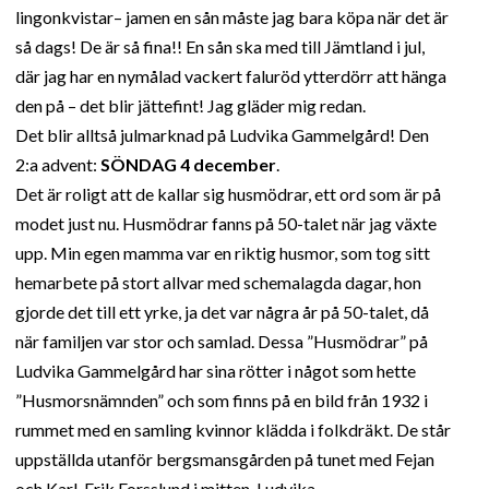
lingonkvistar– jamen en sån måste jag bara köpa när det är
så dags! De är så fina!! En sån ska med till Jämtland i jul,
där jag har en nymålad vackert faluröd ytterdörr att hänga
den på – det blir jättefint! Jag gläder mig redan.
Det blir alltså julmarknad på Ludvika Gammelgård! Den
2:a advent:
SÖNDAG 4 december
.
Det är roligt att de kallar sig husmödrar, ett ord som är på
modet just nu. Husmödrar fanns på 50-talet när jag växte
upp. Min egen mamma var en riktig husmor, som tog sitt
hemarbete på stort allvar med schemalagda dagar, hon
gjorde det till ett yrke, ja det var några år på 50-talet, då
när familjen var stor och samlad. Dessa ”Husmödrar” på
Ludvika Gammelgård har sina rötter i något som hette
”Husmorsnämnden” och som finns på en bild från 1932 i
rummet med en samling kvinnor klädda i folkdräkt. De står
uppställda utanför bergsmansgården på tunet med Fejan
och Karl-Erik Forsslund i mitten. Ludvika