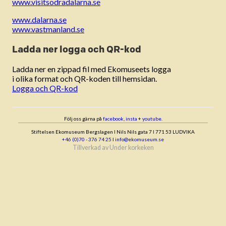
www.visitsodradalarna.se
www.dalarna.se
www.vastmanland.se
Ladda ner logga och QR-kod
Ladda ner en zippad fil med Ekomuseets logga
i olika format och QR-koden till hemsidan.
Logga och QR-kod
Följ oss gärna på
facebook
,
insta
+
youtube
.
Stiftelsen Ekomuseum Bergslagen ǀ Nils Nils gata 7 ǀ 771 53 LUDVIKA
+46 (0)70 - 376 74 25
ǀ
info@ekomuseum.se
Tillverkad av
Under korkeken