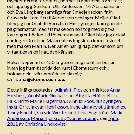
mycket beröm för boken, hon har ju gjort den: form, färg
och upplägg. Sen kom Ulla Andersson, Mi Abrahamsson
och Eva Långberg samtliga från Smedjebacken, från
Gravendal kom Bertil Andersson och Inger Meijer. Glad
blev jag när Gunhild Roos från Husbyringen kom gående
på gräsmattan med sin make och hon tog med sig två
kartonger böcker till Polhemsmuseet. Glad blev jag också
när Inger Orre från Mälardalens högskola kom på slutet
med maken Martin. Det var en härlig dag, det var som om
vi tagit examen i nåt, den känslan.
Boken köper ni för 150 kr genom mig nu till en början,
innan jag hunnit sprida den runt i Ekomuseum och i
bokhandeln i vårt område, mejla mig:
christina@ekomuseum.se.
Detta inlägg postades i
Allmänt
,
Tips
och märktes
Anna
Forsberg
,
AnnMarie Gunnarsson
,
Birgitta Höijer
,
Bisse
Falk
,
Britt-Marie Hägerman
,
Gunhlld Roos
,
husbyringen
,
Inger Orre
,
Ingvar Henriksson
,
Irene Ljungkvist
,
Järnladies
,
Jenny Findahl
,
Kerstin Westerlund
,
Lena Engström
,
Malin
Andersson
,
Maria Björkroth
,
Yvonne Gröning
den
5 juli,
2011
av
Christina Lindeqvist
.