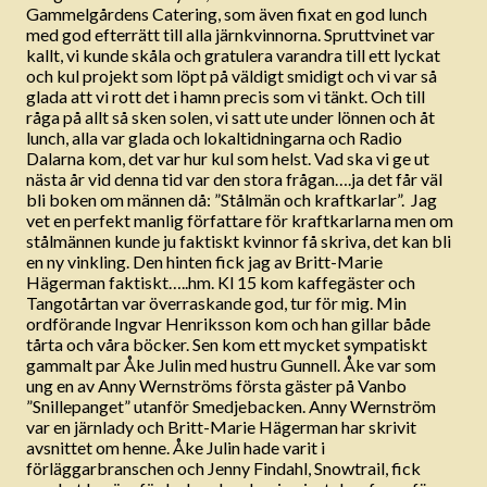
Gammelgårdens Catering, som även fixat en god lunch
med god efterrätt till alla järnkvinnorna. Spruttvinet var
kallt, vi kunde skåla och gratulera varandra till ett lyckat
och kul projekt som löpt på väldigt smidigt och vi var så
glada att vi rott det i hamn precis som vi tänkt. Och till
råga på allt så sken solen, vi satt ute under lönnen och åt
lunch, alla var glada och lokaltidningarna och Radio
Dalarna kom, det var hur kul som helst. Vad ska vi ge ut
nästa år vid denna tid var den stora frågan….ja det får väl
bli boken om männen då: ”Stålmän och kraftkarlar”. Jag
vet en perfekt manlig författare för kraftkarlarna men om
stålmännen kunde ju faktiskt kvinnor få skriva, det kan bli
en ny vinkling. Den hinten fick jag av Britt-Marie
Hägerman faktiskt…..hm. Kl 15 kom kaffegäster och
Tangotårtan var överraskande god, tur för mig. Min
ordförande Ingvar Henriksson kom och han gillar både
tårta och våra böcker. Sen kom ett mycket sympatiskt
gammalt par Åke Julin med hustru Gunnell. Åke var som
ung en av Anny Wernströms första gäster på Vanbo
”Snillepanget” utanför Smedjebacken. Anny Wernström
var en järnlady och Britt-Marie Hägerman har skrivit
avsnittet om henne. Åke Julin hade varit i
förläggarbranschen och Jenny Findahl, Snowtrail, fick