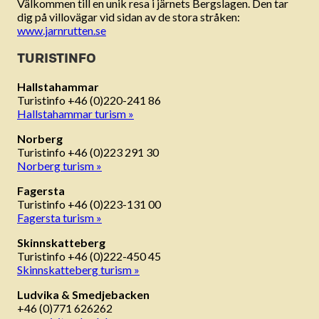
Välkommen till en unik resa i järnets Bergslagen. Den tar
dig på villovägar vid sidan av de stora stråken:
www.jarnrutten.se
TURISTINFO
Hallstahammar
Turistinfo +46 (0)220-241 86
Hallstahammar turism »
Norberg
Turistinfo +46 (0)223 291 30
Norberg turism »
Fagersta
Turistinfo +46 (0)223-131 00
Fagersta turism »
Skinnskatteberg
Turistinfo +46 (0)222-450 45
Skinnskatteberg turism »
Ludvika & Smedjebacken
+46 (0)771 626262