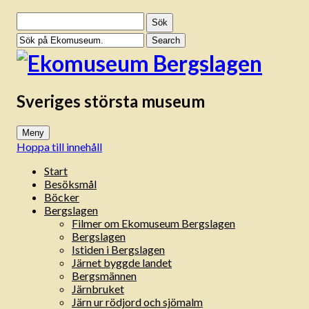
Sök
efter:
Sveriges största museum
Meny
Hoppa till innehåll
Start
Besöksmål
Böcker
Bergslagen
Filmer om Ekomuseum Bergslagen
Bergslagen
Istiden i Bergslagen
Järnet byggde landet
Bergsmännen
Järnbruket
Järn ur rödjord och sjömalm