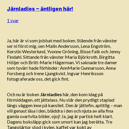
Järnladies – äntligen här!
1 svar
Ja, här är vi som jobbat med boken. Stående från vänster
ser ni först mig, sen Malin Andersson, Lena Engström,
Kerstin Westerlund, Yvonne Gröning, Bisse Falk och Jenny
Findahl. Sittande från vänster Maria Björkroth, Birgitta
Höijer och Britt-Marie Hägerman. Vi saknade tre damer
som tyvärr hade förhinder: AnnMarie Gunnarsson, Anna
Forsberg och Irene Ljungkvist. Ingvar Henriksson
fotograferade oss, det gick fint.
Och nu är boken
Järnladies
här, den kom idag på
förmiddagen, ett jättelass. Nu står den prydligt staplad
längs väggen inne på kansliet. Den är jättefin, aptitlig – man
vill genast läsa i den, bläddra i den och njuta av alla fina
gamla svartvita bilder, ojoj! Ja, jag är partisk helt klart.
Dagens boksläpp gick som smort kan jag berätta. Tre
Tangotårtor stod i kylen, kaffet var kokt av