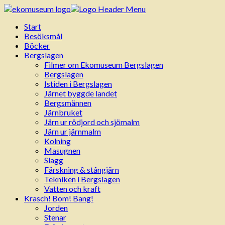
Start
Besöksmål
Böcker
Bergslagen
Filmer om Ekomuseum Bergslagen
Bergslagen
Istiden i Bergslagen
Järnet byggde landet
Bergsmännen
Järnbruket
Järn ur rödjord och sjömalm
Järn ur järnmalm
Kolning
Masugnen
Slagg
Färskning & stångjärn
Tekniken i Bergslagen
Vatten och kraft
Krasch! Bom! Bang!
Jorden
Stenar