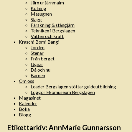
Järn ur järnmalm
Kolning
Masugnen
Slagg
Färskning & stångjärn
Tekniken i Bergslagen
Vatten och kraft
Krasch! Bom! Bang!
Jorden
Stenar
Från berget
Ugnar
Då och nu
Barnen
Om oss
Leader Bergslagen stöttar guideutbildning
Loggor Ekomuseum Bergslagen
Magasinet
Kalender
Boka
Blogg
Etikettarkiv:
AnnMarie Gunnarsson