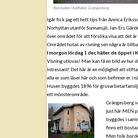
Björkallén i Källfallet, Grängesberg
Igår fick jag ett hett tips från Annica Erik
Norhyttan utanför Sunnansjö, Jan-Ers Gård
över området för att försöka visa att det är
Området hotas av rivning sen några år tillb
I morgon lördag 1 dec håller de öppet i Kä
Visning utlovas! Man kan få en bild av hur de
Intressant! Det här är en möjlighet att st
alla er som läser här och som befinner er i n
Husen byggdes 1896 för gruvarbetarfamiljer,
ett mönsterområde.
Grängesberg va
just här MEN p
byggdes i samma
finns ett bost
Men folk borde j