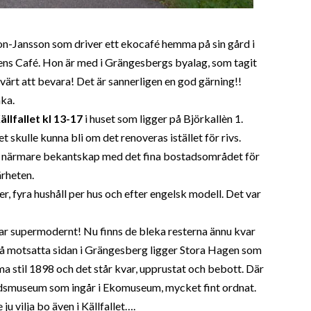
sson-Jansson som driver ett ekocafé hemma på sin gård i
ens Café. Hon är med i Grängesbergs byalag, som tagit
 värt att bevara! Det är sannerligen en god gärning!!
aka.
llfallet kl 13-17
i huset som ligger på Björkallèn 1.
t skulle kunna bli om det renoveras istället för rivs.
ifta närmare bekantskap med det fina bostadsområdet för
ärheten.
 fyra hushåll per hus och efter engelsk modell. Det var
r supermodernt! Nu finns de bleka resterna ännu kvar
å motsatta sidan i Grängesberg ligger Stora Hagen som
 stil 1898 och det står kvar, upprustat och bebott. Där
adsmuseum som ingår i Ekomuseum, mycket fint ordnat.
u vilja bo även i Källfallet….