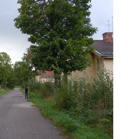
rn ur järnmalm
lning
asugnen
agg
rskning & stångjärn
kniken i Bergslagen
tten och kraft