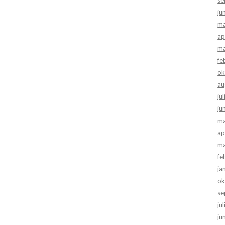
ju
ma
ap
ma
fe
ok
au
ju
ju
ma
ap
ma
fe
ja
ok
se
ju
ju