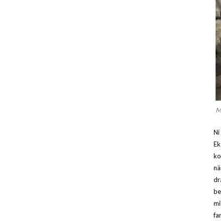
M
Ni
Ek
ko
nä
dr
be
mi
fa