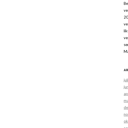
Be
ve
20
ve
li
ve
se
Ma
AR
ju
ju
ap
ma
de
no
ok
se