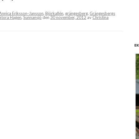
Annica Eriksson-Jansson
,
Björkallén
,
grängesberg
,
Grängesbergs
Stora Hagen
,
Sunnansjö
den
30 november, 2012
av
Christina
EK