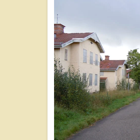
Jä
Ko
M
Sl
Fä
Te
Va