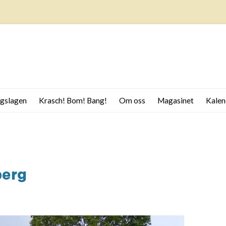
gslagen
Krasch! Bom! Bang!
Om oss
Magasinet
Kalen
ilmer om Ekomuseum
Jorden
Leader Bergslagen stöttar
ergslagen
guideutbildning
Stenar
ergslagen
Loggor Ekomuseum
Bergslagen
Från berget
tiden i Bergslagen
Ugnar
berg
rnet byggde landet
Då och nu
ergsmännen
Barnen
rnbruket
rn ur rödjord och sjömalm