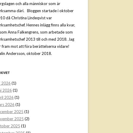
rgslagen och alla människor som är
rksamma däri. Bloggen startade i oktober
10 då Christina Lindeqvist var
rksamhetschef. Hennes inlägg finns alla kvar,
ksom Anna Falkengrens, som arbetade som
rksamhetschef 2013 till och med 2018. Jag
r fram mot att föra berättelserna vidare!
lin Andersson, oktober 2018.
KIVET
li 2026
(1)
ni 2026
(1)
ril 2026
(1)
rs 2026
(1)
cember 2025
(1)
vember 2025
(2)
tober 2025
(1)
ptember 2025
(1)