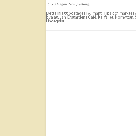
Stora Hagen, Grängesberg.
Detta inlägg postades i
Allmänt
,
Tips
och märktes
byalag
,
Jan-Ersgårdens Café
,
Källfallet
,
Norhyttan
,
Lindeqvist
.