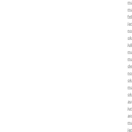
ma
ma
fe
ja
no
ok
ju
ma
ma
de
no
ok
ma
ok
au
ju
ap
ma
ja