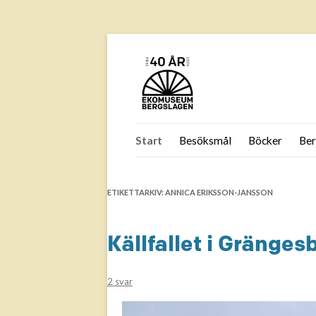
Hoppa
till
Start
Besöksmål
Böcker
Ber
innehåll
F
B
ETIKETTARKIV:
ANNICA ERIKSSON-JANSSON
B
Is
Källfallet i Gränges
Jä
B
2 svar
Jä
Jä