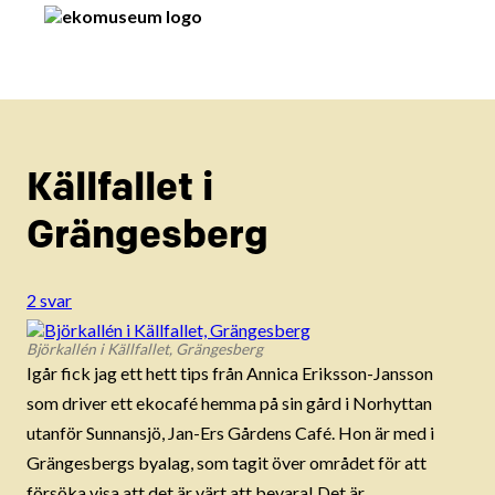
Källfallet i
Grängesberg
2 svar
Björkallén i Källfallet, Grängesberg
Igår fick jag ett hett tips från Annica Eriksson-Jansson
som driver ett ekocafé hemma på sin gård i Norhyttan
utanför Sunnansjö, Jan-Ers Gårdens Café. Hon är med i
Grängesbergs byalag, som tagit över området för att
försöka visa att det är värt att bevara! Det är