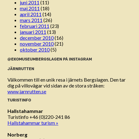
juni 2011
(11)
maj 2011
(18)
april 2011
(14)
mars 2011
(26)
februari 2011
(23)
januari 2011
(13)
december 2010
(16)
november 2010
(21)
oktober 2010
(5)
@EKOMUSEUMBERGSLAGEN PÅ INSTAGRAM
JÄRNRUTTEN
Välkommen till en unik resa i järnets Bergslagen. Den tar
dig på villovägar vid sidan av de stora stråken:
www.jarnrutten.se
TURISTINFO
Hallstahammar
Turistinfo +46 (0)220-241 86
Hallstahammar turism »
Norberg