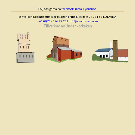
Följ oss gärna på
facebook
,
insta
+
youtube
.
Stiftelsen Ekomuseum Bergslagen ǀ Nils Nils gata 7 ǀ 771 53 LUDVIKA
+46 (0)70 - 376 74 25
ǀ
info@ekomuseum.se
Tillverkad av
Under korkeken