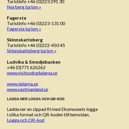
Turistinfo +46 (0)223 291 30
Norberg turism »
Fagersta
Turistinfo +46 (0)223-131 00
Fagersta turism »
Skinnskatteberg
Turistinfo +46 (0)222-450 45
Skinnskatteberg turism »
Ludvika & Smedjebacken
+46 (0)771 626262
www.visitsodradalarna.se
www.dalarna.se
www.vastmanland.se
LADDA NER LOGGA OCH QR-KOD
Ladda ner en zippad fil med Ekomuseets logga
i olika format och QR-koden till hemsidan.
Logga och QR-kod