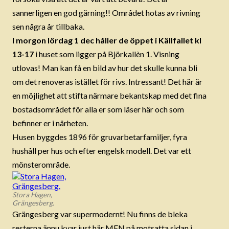
sannerligen en god gärning!! Området hotas av rivning
sen några år tillbaka.
I morgon lördag 1 dec håller de öppet i Källfallet kl
13-17
i huset som ligger på Björkallèn 1. Visning
utlovas! Man kan få en bild av hur det skulle kunna bli
om det renoveras istället för rivs. Intressant! Det här är
en möjlighet att stifta närmare bekantskap med det fina
bostadsområdet för alla er som läser här och som
befinner er i närheten.
Husen byggdes 1896 för gruvarbetarfamiljer, fyra
hushåll per hus och efter engelsk modell. Det var ett
mönsterområde.
Stora Hagen,
Grängesberg.
Grängesberg var supermodernt! Nu finns de bleka
resterna ännu kvar just här MEN på motsatta sidan i