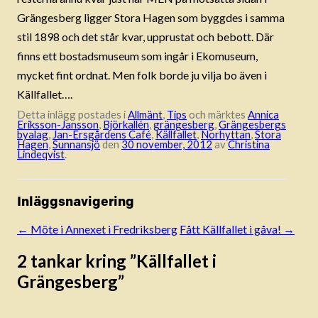
Grängesberg ligger Stora Hagen som byggdes i samma
stil 1898 och det står kvar, upprustat och bebott. Där
finns ett bostadsmuseum som ingår i Ekomuseum,
mycket fint ordnat. Men folk borde ju vilja bo även i
Källfallet….
Detta inlägg postades i
Allmänt
,
Tips
och märktes
Annica
Eriksson-Jansson
,
Björkallén
,
grängesberg
,
Grängesbergs
byalag
,
Jan-Ersgårdens Café
,
Källfallet
,
Norhyttan
,
Stora
Hagen
,
Sunnansjö
den
30 november, 2012
av
Christina
Lindeqvist
.
Inläggsnavigering
←
Möte i Annexet i Fredriksberg
Fått Källfallet i gåva!
→
2 tankar kring ”
Källfallet i
Grängesberg
”