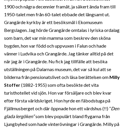
1900 och några decennier framåt, ja säkert ända fram till
1950-talet men från 60-talet ebbade det långsamt ut.
Grangärde kyrkby är ett besöksmål i Ekomuseum
Bergslagen. Jag hörde Grangärde omtalas i lyriska ordalag
som barn, det var min mamma som beskrev den sköna
bygden, hon var född och uppvuxen i Falun och hade
vänner i Ludvika och Grangärde. Jag tänker alltid på det
när jag är i Grangärde. Nu fick jag tillfälle att besöka
utställningen på Dalarnas museum, det var så kul att se
bilderna från pensionatslivet och läsa berättelsen om
Milly
Stoffer
(1882-1955) som ofta besökte det vita
turisthotellet vid sjön. Hon var försäljare och blev kvar
efter första världskriget. Hon hyrde en fäbodstuga på
Fjällmusberget och där öppnade hon ett värdshus (!!) ”
Den
glada lergöken”
som blev populärt bland flygarna från
Ljungbyhed som hade vinterövningar i Grangärde. Milly på