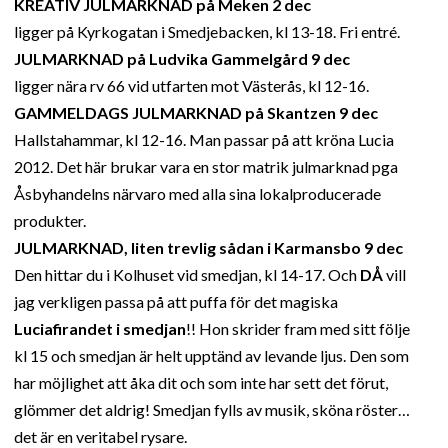
KREATIV JULMARKNAD på Meken 2 dec
ligger på Kyrkogatan i Smedjebacken, kl 13-18. Fri entré.
JULMARKNAD på Ludvika Gammelgård 9 dec
ligger nära rv 66 vid utfarten mot Västerås, kl 12-16.
GAMMELDAGS JULMARKNAD på Skantzen 9 dec
Hallstahammar, kl 12-16. Man passar på att kröna Lucia
2012. Det här brukar vara en stor matrik julmarknad pga
Åsbyhandelns närvaro med alla sina lokalproducerade
produkter.
JULMARKNAD, liten trevlig sådan i Karmansbo 9 dec
Den hittar du i Kolhuset vid smedjan, kl 14-17. Och
DÅ
vill
jag verkligen passa på att puffa för det magiska
Luciafirandet i smedjan
!! Hon skrider fram med sitt följe
kl 15 och smedjan är helt upptänd av levande ljus. Den som
har möjlighet att åka dit och som inte har sett det förut,
glömmer det aldrig! Smedjan fylls av musik, sköna röster…
det är en veritabel rysare.