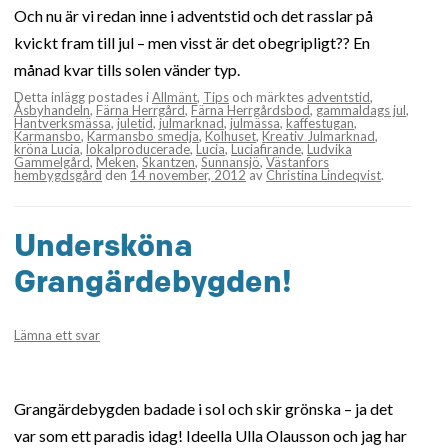
Och nu är vi redan inne i adventstid och det rasslar på
kvickt fram till jul – men visst är det obegripligt?? En
månad kvar tills solen vänder typ.
Detta inlägg postades i
Allmänt
,
Tips
och märktes
adventstid
,
Åsbyhandeln
,
Färna Herrgård
,
Färna Herrgårdsbod
,
gammaldags jul
,
Hantverksmässa
,
juletid
,
julmarknad
,
julmässa
,
kaffestugan
,
Karmansbo
,
Karmansbo smedja
,
Kolhuset
,
Kreativ Julmarknad
,
kröna Lucia
,
lokalproducerade
,
Lucia
,
Luciafirande
,
Ludvika
Gammelgård
,
Meken
,
Skantzen
,
Sunnansjö
,
Västanfors
hembygdsgård
den
14 november, 2012
av
Christina Lindeqvist
.
Undersköna
Grangärdebygden!
Lämna ett svar
Grangärdebygden badade i sol och skir grönska – ja det
var som ett paradis idag! Ideella Ulla Olausson och jag har