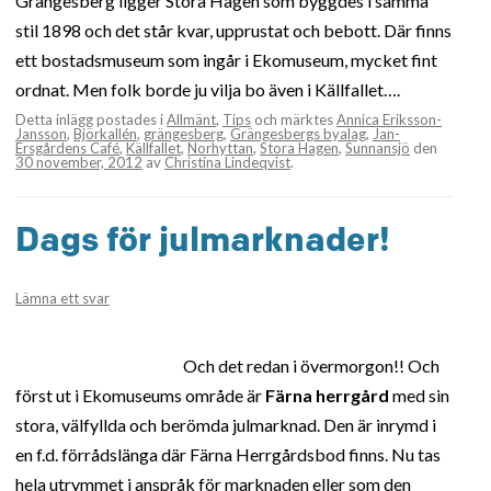
Grängesberg ligger Stora Hagen som byggdes i samma
stil 1898 och det står kvar, upprustat och bebott. Där finns
ett bostadsmuseum som ingår i Ekomuseum, mycket fint
ordnat. Men folk borde ju vilja bo även i Källfallet….
Detta inlägg postades i
Allmänt
,
Tips
och märktes
Annica Eriksson-
Jansson
,
Björkallén
,
grängesberg
,
Grängesbergs byalag
,
Jan-
Ersgårdens Café
,
Källfallet
,
Norhyttan
,
Stora Hagen
,
Sunnansjö
den
30 november, 2012
av
Christina Lindeqvist
.
Dags för julmarknader!
Lämna ett svar
Och det redan i övermorgon!! Och
först ut i Ekomuseums område är
Färna herrgård
med sin
stora, välfyllda och berömda julmarknad. Den är inrymd i
en f.d. förrådslänga där Färna Herrgårdsbod finns. Nu tas
hela utrymmet i anspråk för marknaden eller som den