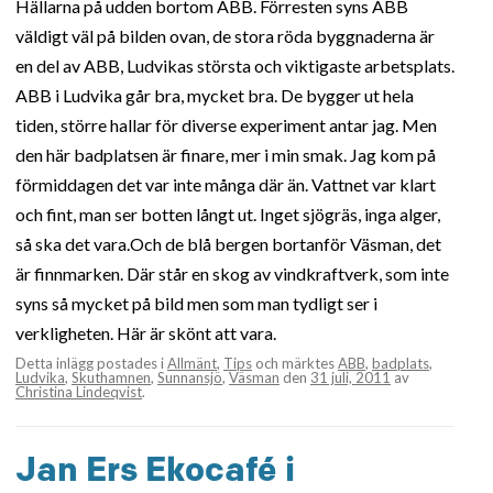
Hällarna på udden bortom ABB. Förresten syns ABB
väldigt väl på bilden ovan, de stora röda byggnaderna är
en del av ABB, Ludvikas största och viktigaste arbetsplats.
ABB i Ludvika går bra, mycket bra. De bygger ut hela
tiden, större hallar för diverse experiment antar jag. Men
den här badplatsen är finare, mer i min smak. Jag kom på
förmiddagen det var inte många där än. Vattnet var klart
och fint, man ser botten långt ut. Inget sjögräs, inga alger,
så ska det vara.Och de blå bergen bortanför Väsman, det
är finnmarken. Där står en skog av vindkraftverk, som inte
syns så mycket på bild men som man tydligt ser i
verkligheten. Här är skönt att vara.
Detta inlägg postades i
Allmänt
,
Tips
och märktes
ABB
,
badplats
,
Ludvika
,
Skuthamnen
,
Sunnansjö
,
Väsman
den
31 juli, 2011
av
Christina Lindeqvist
.
Jan Ers Ekocafé i