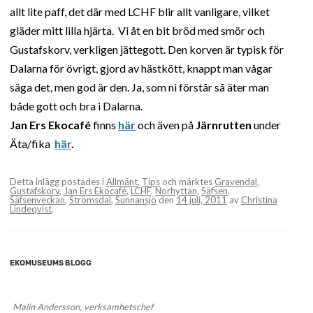
allt lite paff, det där med LCHF blir allt vanligare, vilket
gläder mitt lilla hjärta. Vi åt en bit bröd med smör och
Gustafskorv, verkligen jättegott. Den korven är typisk för
Dalarna för övrigt, gjord av hästkött, knappt man vågar
säga det, men god är den. Ja, som ni förstår så äter man
både gott och bra i Dalarna.
Jan Ers Ekocafé
finns
här
och även på
Järnrutten
under
Äta/fika
här
.
Detta inlägg postades i
Allmänt
,
Tips
och märktes
Gravendal
,
Gustafskorv
,
Jan Ers Ekocafé
,
LCHF
,
Norhyttan
,
Säfsen
,
Säfsenveckan
,
Strömsdal
,
Sunnansjö
den
14 juli, 2011
av
Christina
Lindeqvist
.
EKOMUSEUMS BLOGG
Malin Andersson, verksamhetschef