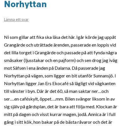
Norhyttan
Lämna ett svar
Ni som gillar att fika ska läsa det här. Igår körde jag uppåt
Grangärde och uträttade ärenden, passerade en loppis vid
det lilla torget i Grangärde och passade på att fynda några
småsaker (ljusstakar och en pajform) och sen drog jag iväg
mot Säfsen i ena änden på Dalarna. Då passerade jag
Norhyttan på vägen, som ligger en bit utanför Sunnansjö. I
Norhyttan ligger Jan Ers Ekocafé så lägligt vid vägkanten
till vänster i byn. Där är det 60, så man saktar ner…och
ser….en caféskylt, öppet….mm. Bilen svänger liksom in av
sig själv på gårdsplan, det är bara att följa med. Klockan är
mitt på dagen och visst kurrar magen, jodå. Annica är i full
gång i sitt kök, hon bakar på de bästa råvaror och det är