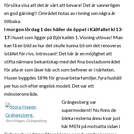
försöka visa att det är värt att bevara! Det är sannerligen
en god gärning!! Området hotas av rivning sen några år
tillbaka.
I morgon lördag 1 dec håller de öppet i Källfallet kl 13-
17
i huset som ligger på Björkallèn 1. Visning utlovas! Man
kan få en bild av hur det skulle kunna bli om det renoveras
istället för rivs. Intressant! Det här är en möjlighet att
stifta närmare bekantskap med det fina bostadsområdet
för alla er som läser här och som befinner er i närheten.
Husen byggdes 1896 för gruvarbetarfamiljer, fyra hushåll
per hus och efter engelsk modell. Det var ett
mönsterområde.
Grängesberg var
supermodernt! Nu finns de
bleka resterna ännu kvar just
Stora Hagen, Grängesberg.
här MEN på motsatta sidan i