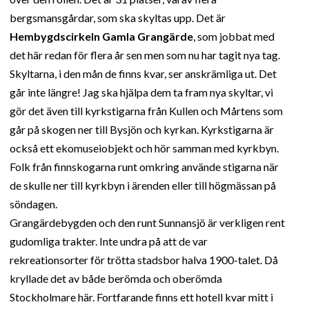
bergsmansgårdar, som ska skyltas upp. Det är
Hembygdscirkeln Gamla Grangärde
, som jobbat med
det här redan för flera år sen men som nu har tagit nya tag.
Skyltarna, i den mån de finns kvar, ser anskrämliga ut. Det
går inte längre! Jag ska hjälpa dem ta fram nya skyltar, vi
gör det även till kyrkstigarna från Kullen och Mårtens som
går på skogen ner till Bysjön och kyrkan. Kyrkstigarna är
också ett ekomuseiobjekt och hör samman med kyrkbyn.
Folk från finnskogarna runt omkring använde stigarna när
de skulle ner till kyrkbyn i ärenden eller till högmässan på
söndagen.
Grangärdebygden och den runt Sunnansjö är verkligen rent
gudomliga trakter. Inte undra på att de var
rekreationsorter för trötta stadsbor halva 1900-talet. Då
kryllade det av både berömda och oberömda
Stockholmare här. Fortfarande finns ett hotell kvar mitt i