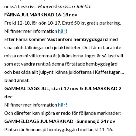
också beskrivs:
Hantverksmässa i Juletid
.
FÄRNA JULMARKNAD 16-18 nov
Fre kl 12-18, lör-sön 10-17. Entré 50 kr, gratis parkering.
Ni finner mer information
här!
Efter Färna kommer
Västanfors hembygdsgård
med
sina julutställningar och julaktiviteter. Det får ni bara inte
missa om ni vill komma åt julkänslorna. Inget är så lustfyllt
som att vandra runt på denna förtätade hembygdsgård
och beskåda allt julpynt, känna juldofterna i Kaffestugan…
bland annat.
GAMMALDAGS JUL, start 17 nov
& JULMARKNAD 2
dec
Ni finner mer information
här!
Och därefter kan ni göra er redo för följande marknader:
GAMMELDAGS JULMARKNAD i Sunnansjö 24 nov
Platsen är Sunnansjö hembygdsgård mellan kl 11-16.