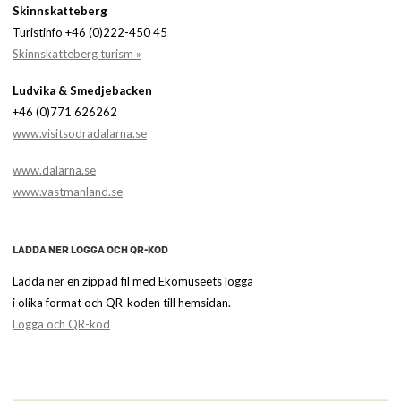
Skinnskatteberg
Turistinfo +46 (0)222-450 45
Skinnskatteberg turism »
Ludvika & Smedjebacken
+46 (0)771 626262
www.visitsodradalarna.se
www.dalarna.se
www.vastmanland.se
LADDA NER LOGGA OCH QR-KOD
Ladda ner en zippad fil med Ekomuseets logga
i olika format och QR-koden till hemsidan.
Logga och QR-kod