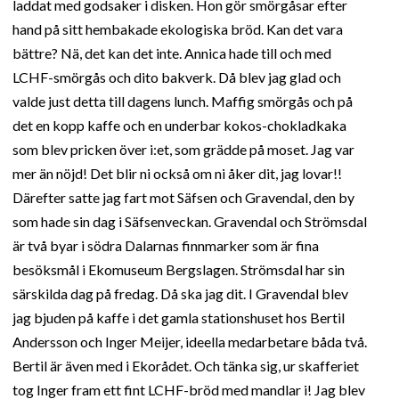
laddat med godsaker i disken. Hon gör smörgåsar efter
hand på sitt hembakade ekologiska bröd. Kan det vara
bättre? Nä, det kan det inte. Annica hade till och med
LCHF-smörgås och dito bakverk. Då blev jag glad och
valde just detta till dagens lunch. Maffig smörgås och på
det en kopp kaffe och en underbar kokos-chokladkaka
som blev pricken över i:et, som grädde på moset. Jag var
mer än nöjd! Det blir ni också om ni åker dit, jag lovar!!
Därefter satte jag fart mot Säfsen och Gravendal, den by
som hade sin dag i Säfsenveckan. Gravendal och Strömsdal
är två byar i södra Dalarnas finnmarker som är fina
besöksmål i Ekomuseum Bergslagen. Strömsdal har sin
särskilda dag på fredag. Då ska jag dit. I Gravendal blev
jag bjuden på kaffe i det gamla stationshuset hos Bertil
Andersson och Inger Meijer, ideella medarbetare båda två.
Bertil är även med i Ekorådet. Och tänka sig, ur skafferiet
tog Inger fram ett fint LCHF-bröd med mandlar i! Jag blev