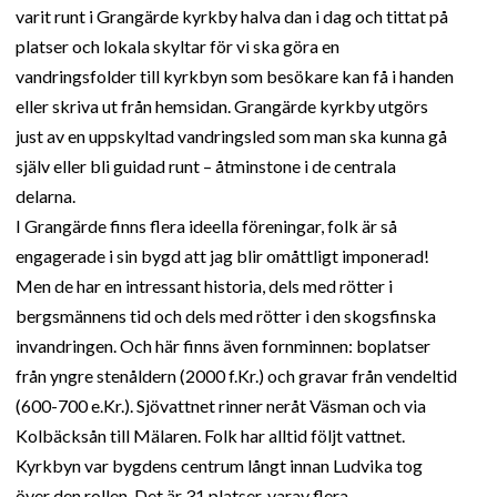
varit runt i Grangärde kyrkby halva dan i dag och tittat på
platser och lokala skyltar för vi ska göra en
vandringsfolder till kyrkbyn som besökare kan få i handen
eller skriva ut från hemsidan. Grangärde kyrkby utgörs
just av en uppskyltad vandringsled som man ska kunna gå
själv eller bli guidad runt – åtminstone i de centrala
delarna.
I Grangärde finns flera ideella föreningar, folk är så
engagerade i sin bygd att jag blir omåttligt imponerad!
Men de har en intressant historia, dels med rötter i
bergsmännens tid och dels med rötter i den skogsfinska
invandringen. Och här finns även fornminnen: boplatser
från yngre stenåldern (2000 f.Kr.) och gravar från vendeltid
(600-700 e.Kr.). Sjövattnet rinner neråt Väsman och via
Kolbäcksån till Mälaren. Folk har alltid följt vattnet.
Kyrkbyn var bygdens centrum långt innan Ludvika tog
över den rollen. Det är 31 platser, varav flera