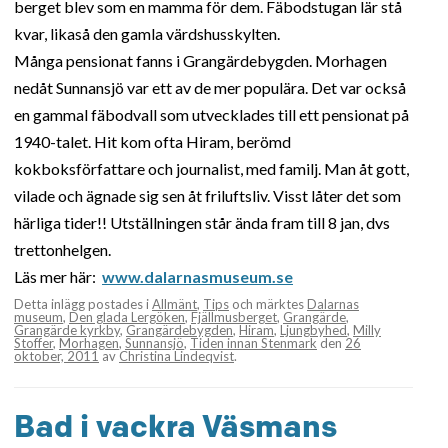
berget blev som en mamma för dem. Fäbodstugan lär stå
kvar, likaså den gamla värdshusskylten.
Många pensionat fanns i Grangärdebygden. Morhagen
nedåt Sunnansjö var ett av de mer populära. Det var också
en gammal fäbodvall som utvecklades till ett pensionat på
1940-talet. Hit kom ofta Hiram, berömd
kokboksförfattare och journalist, med familj. Man åt gott,
vilade och ägnade sig sen åt friluftsliv. Visst låter det som
härliga tider!! Utställningen står ända fram till 8 jan, dvs
trettonhelgen.
Läs mer här:
www.dalarnasmuseum.se
Detta inlägg postades i
Allmänt
,
Tips
och märktes
Dalarnas
museum
,
Den glada Lergöken
,
Fjällmusberget
,
Grangärde
,
Grangärde kyrkby
,
Grangärdebygden
,
Hiram
,
Ljungbyhed
,
Milly
Stoffer
,
Morhagen
,
Sunnansjö
,
Tiden innan Stenmark
den
26
oktober, 2011
av
Christina Lindeqvist
.
Bad i vackra Väsmans