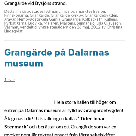
Grangärde vid Bysjöns strand.
Detta inlägg postades i
Allmänt
,
Tips
och märktes
Bysjön
,
Finnskogarna
,
Grangärde
,
Grangärde kyrkby
,
Grangärdebygden
,
gravar
,
Hembygdscirkeln Gamla Grangärde
,
Kolbäcksån
,
Kullens
,
kyrkstigarna
,
Ludvika
,
Mälaren
,
Mårtens
,
Sunnansjö
,
Ulla Olausson
,
Väsman
,
vendeltid
,
yngre stenåldern
den
26 maj, 2012
av
Christina
Lindeqvist
.
Grangärde på Dalarnas
museum
1 svar
Hela stora hallen till höger om
entrén på Dalarnas museum är fylld av Grangärdebygden!
Åk genast dit!! Utställningen kallas
”Tiden innan
Stenmark”
och berättar om ett Grangärde som var en
mycket populär rekreationsort från förra sekelskiftet