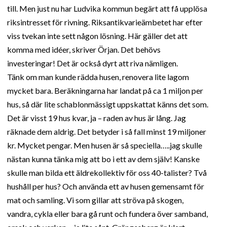
till. Men just nu har Ludvika kommun begärt att få upplösa
riksintresset för rivning. Riksantikvarieämbetet har efter
viss tvekan inte sett någon lösning. Här gäller det att
komma med idéer, skriver Örjan. Det behövs
investeringar! Det är också dyrt att riva nämligen.
Tänk om man kunde rädda husen, renovera lite lagom
mycket bara. Beräkningarna har landat på ca 1 miljon per
hus, så där lite schablonmässigt uppskattat känns det som.
Det är visst 19 hus kvar, ja – raden av hus är lång. Jag
räknade dem aldrig. Det betyder i så fall minst 19 miljoner
kr. Mycket pengar. Men husen är så speciella…..jag skulle
nästan kunna tänka mig att bo i ett av dem själv! Kanske
skulle man bilda ett äldrekollektiv för oss 40-talister? Två
hushåll per hus? Och använda ett av husen gemensamt för
mat och samling. Vi som gillar att ströva på skogen,
vandra, cykla eller bara gå runt och fundera över samband,