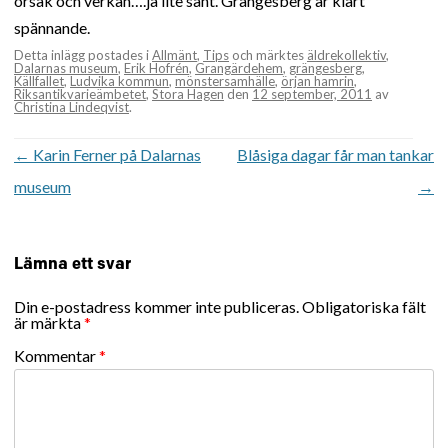
orsak och verkan….ja lite sånt. Grängesberg är klart
spännande.
Detta inlägg postades i
Allmänt
,
Tips
och märktes
äldrekollektiv
,
Dalarnas museum
,
Erik Hofrén
,
Grangärdehem
,
grängesberg
,
Källfallet
,
Ludvika kommun
,
mönstersamhälle
,
örjan hamrin
,
Riksantikvarieämbetet
,
Stora Hagen
den
12 september, 2011
av
Christina Lindeqvist
.
Inläggsnavigering
←
Karin Ferner på Dalarnas
Blåsiga dagar får man tankar
museum
→
Lämna ett svar
Din e-postadress kommer inte publiceras.
Obligatoriska fält
är märkta
*
Kommentar
*