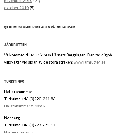
november 2010
(21)
oktober 2010
(5)
@EKOMUSEUMBERGSLAGEN PÅ INSTAGRAM
JÄRNRUTTEN
Välkommen till en unik resa i järnets Bergslagen. Den tar dig på
villovägar vid sidan av de stora stråken:
www.jarnrutten.se
TURISTINFO
Hallstahammar
Turistinfo +46 (0)220-241 86
Hallstahammar turism »
Norberg
Turistinfo +46 (0)223 291 30
Norberg turism »