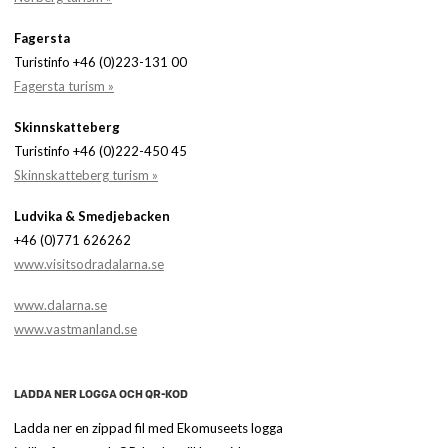
Fagersta
Turistinfo +46 (0)223-131 00
Fagersta turism »
Skinnskatteberg
Turistinfo +46 (0)222-450 45
Skinnskatteberg turism »
Ludvika & Smedjebacken
+46 (0)771 626262
www.visitsodradalarna.se
www.dalarna.se
www.vastmanland.se
LADDA NER LOGGA OCH QR-KOD
Ladda ner en zippad fil med Ekomuseets logga