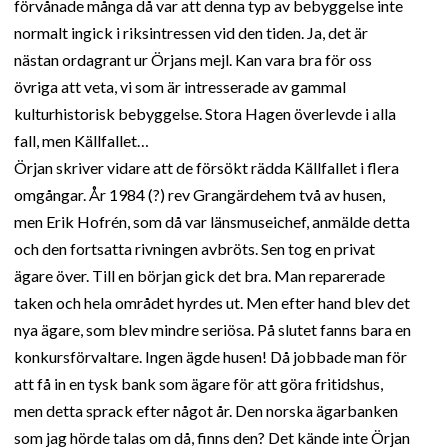
förvånade många då var att denna typ av bebyggelse inte
normalt ingick i riksintressen vid den tiden. Ja, det är
nästan ordagrant ur Örjans mejl. Kan vara bra för oss
övriga att veta, vi som är intresserade av gammal
kulturhistorisk bebyggelse. Stora Hagen överlevde i alla
fall, men Källfallet…
Örjan skriver vidare att de försökt rädda Källfallet i flera
omgångar. År 1984 (?) rev Grangärdehem två av husen,
men Erik Hofrén, som då var länsmuseichef, anmälde detta
och den fortsatta rivningen avbröts. Sen tog en privat
ägare över. Till en början gick det bra. Man reparerade
taken och hela området hyrdes ut. Men efter hand blev det
nya ägare, som blev mindre seriösa. På slutet fanns bara en
konkursförvaltare. Ingen ägde husen! Då jobbade man för
att få in en tysk bank som ägare för att göra fritidshus,
men detta sprack efter något år. Den norska ägarbanken
som jag hörde talas om då, finns den? Det kände inte Örjan