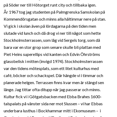
på Söder ner till Hötorget runt city och tillbaka igen.
År 1967 tog jag studenten på Palmgrenska Samskolan på
Kommendörsgatan och minns alla håltimmar nere på stan.
Vi gick i skolan även på lördagarna på den tiden men
slutade vid lunch och då drog vi ner till något som hette
Stockholmsterrassen, som låg vid Sergels torg, som då
bara var en stor grop som senare skulle bli plattan med
Piet Heins superellips vid kanten och Edvin Öhrströms
glasobelisk i mitten (invigd 1974). Stockholmsterrassen
var den tidens mötesplats, som ett litet kulturhus med
café, böcker och schackspel. Där hängde vi i timmar och
planerade helgen. Terrassen finns kvar men är stängd sen
länge. Jag tittar ofta ditupp när jag passerar och minns.
Kultur fick vi i Götgatsbacken med Ebba Brahes 1600-
talspalats på vänster sida ner mot Slussen – vi har Ebbas
underbara lusthus i Bockhammar mitt i Ekomuseum – i