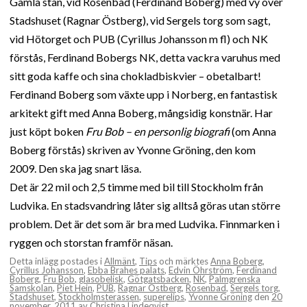
Gamla stan, vid Rosenbad (Ferdinand Boberg) med vy över
Stadshuset (Ragnar Östberg), vid Sergels torg som sagt,
vid Hötorget och PUB (Cyrillus Johansson m fl) och NK
förstås, Ferdinand Bobergs NK, detta vackra varuhus med
sitt goda kaffe och sina chokladbiskvier – obetalbart!
Ferdinand Boberg som växte upp i Norberg, en fantastisk
arkitekt gift med Anna Boberg, mångsidig konstnär. Har
just köpt boken
Fru Bob – en personlig biografi
(om Anna
Boberg förstås) skriven av Yvonne Gröning, den kom
2009. Den ska jag snart läsa.
Det är 22 mil och 2,5 timme med bil till Stockholm från
Ludvika. En stadsvandring låter sig alltså göras utan större
problem. Det är det som är bra med Ludvika. Finnmarken i
ryggen och storstan framför näsan.
Detta inlägg postades i
Allmänt
,
Tips
och märktes
Anna Boberg
,
Cyrillus Johansson
,
Ebba Brahes palats
,
Edvin Öhrström
,
Ferdinand
Boberg
,
Fru Bob
,
glasobelisk
,
Götgatsbacken
,
NK
,
Palmgrenska
Samskolan
,
Piet Hein
,
PUB
,
Ragnar Östberg
,
Rosenbad
,
Sergels torg
,
Stadshuset
,
Stockholmsterassen
,
superelips
,
Yvonne Gröning
den
20
november, 2011
av
Christina Lindeqvist
.