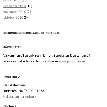
januari 2011
(13)
december 2010
(16)
november 2010
(21)
oktober 2010
(5)
@EKOMUSEUMBERGSLAGEN PÅ INSTAGRAM
JÄRNRUTTEN
Välkommen till en unik resa i järnets Bergslagen. Den tar dig på
villovägar vid sidan av de stora stråken:
www.jarnrutten.se
TURISTINFO
Hallstahammar
Turistinfo +46 (0)220-241 86
Hallstahammar turism »
Norberg