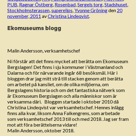
PUB
,
Ragnar Östberg
,
Rosenbad
,
Sergels torg
,
Stadshuset
,
Stockholmsterassen
,
superelips
,
Yvonne Gröning
den
20
november, 2011
av
Christina Lindeqvist
.
Ekomuseums blogg
Malin Andersson, verksamhetschef
Ni förstår att det finns mycket att berätta om Ekomuseum
Bergslagen! Det finns i sju kommuner i Västmanland och
Dalarna och för närvarande ingår 68 besöksmål. Här i
bloggen drar jag mitt strå till stacken genom att berätta
om arbetet på kansliet, om de olika miljöerna, om
Bergslagens historia och om det fantastiska nätverk som
är Ekomuseum Bergslagen och alla människor som är
verksamma däri. Bloggen startade i oktober 2010 då
Christina Lindeqvist var verksamhetschef. Hennes inlägg
finns alla kvar, liksom Anna Falkengrens, som arbetade
som verksamhetschef 2013 till och med 2018. Jag ser fram
mot att föra berättelserna vidare!
Malin Andersson, oktober 2018.