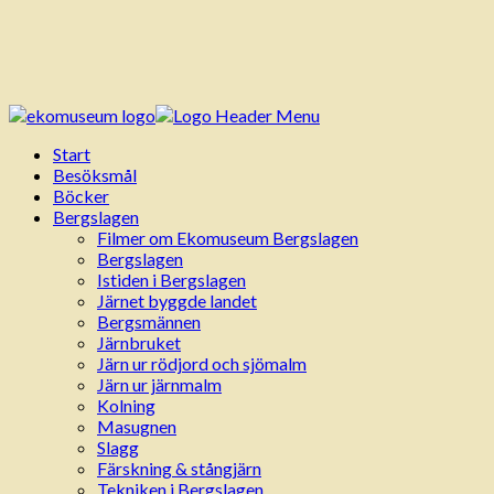
Start
Besöksmål
Böcker
Bergslagen
Filmer om Ekomuseum Bergslagen
Bergslagen
Istiden i Bergslagen
Järnet byggde landet
Bergsmännen
Järnbruket
Järn ur rödjord och sjömalm
Järn ur järnmalm
Kolning
Masugnen
Slagg
Färskning & stångjärn
Tekniken i Bergslagen