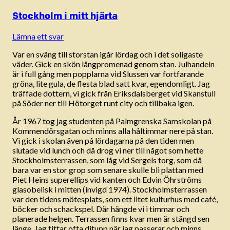
Stockholm i mitt hjärta
Lämna ett svar
Var en sväng till storstan igår lördag och i det soligaste
väder. Gick en skön långpromenad genom stan. Julhandeln
är i full gång men popplarna vid Slussen var fortfarande
gröna, lite gula, de flesta blad satt kvar, egendomligt. Jag
träffade dottern, vi gick från Eriksdalsberget vid Skanstull
på Söder ner till Hötorget runt city och tillbaka igen.
År 1967 tog jag studenten på Palmgrenska Samskolan på
Kommendörsgatan och minns alla håltimmar nere på stan.
Vi gick i skolan även på lördagarna på den tiden men
slutade vid lunch och då drog vi ner till något som hette
Stockholmsterrassen, som låg vid Sergels torg, som då
bara var en stor grop som senare skulle bli plattan med
Piet Heins superellips vid kanten och Edvin Öhrströms
glasobelisk i mitten (invigd 1974). Stockholmsterrassen
var den tidens mötesplats, som ett litet kulturhus med café,
böcker och schackspel. Där hängde vi i timmar och
planerade helgen. Terrassen finns kvar men är stängd sen
länge. Jag tittar ofta ditupp när jag passerar och minns.