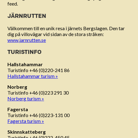
feed.
JÄRNRUTTEN
Välkommen till en unik resa i järnets Bergslagen. Den tar
dig på villovägar vid sidan av de stora stråken:
www.jarnrutten.se
TURISTINFO
Hallstahammar
Turistinfo +46 (0)220-241 86
Hallstahammar turism »
Norberg
Turistinfo +46 (0)223 291 30
Norberg turism »
Fagersta
Turistinfo +46 (0)223-131 00
Fagersta turism »
Skinnskatteberg
Turistinfo +46 (0)222-450 45