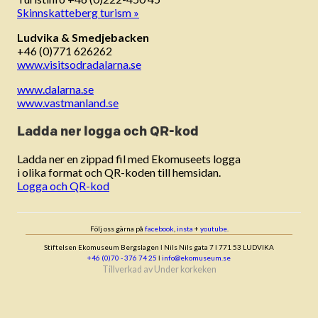
Skinnskatteberg turism »
Ludvika & Smedjebacken
+46 (0)771 626262
www.visitsodradalarna.se
www.dalarna.se
www.vastmanland.se
Ladda ner logga och QR-kod
Ladda ner en zippad fil med Ekomuseets logga
i olika format och QR-koden till hemsidan.
Logga och QR-kod
Följ oss gärna på
facebook
,
insta
+
youtube
.
Stiftelsen Ekomuseum Bergslagen ǀ Nils Nils gata 7 ǀ 771 53 LUDVIKA
+46 (0)70 - 376 74 25
ǀ
info@ekomuseum.se
Tillverkad av
Under korkeken