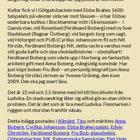
Kultur fick vi i Götgatsbacken med Ebba Brahes 1600-
talspalats på vänster sida ner mot Slussen – vi har Ebbas
underbara lusthus i Bockhammar mitt i Ekomuseum – i
Gamla stan, vid Rosenbad (Ferdinand Boberg) med vy över
Stadshuset (Ragnar Östberg), vid Sergels torg som sagt,
vid Hötorget och PUB (Cyrillus Johansson m fl) och NK
förstås, Ferdinand Bobergs NK, detta vackra varuhus med
sitt goda kaffe och sina chokladbiskvier – obetalbart!
Ferdinand Boberg som växte upp i Norberg, en fantastisk
arkitekt gift med Anna Boberg, mångsidig konstnär. Har
just köpt boken
Fru Bob – en personlig biografi
(om Anna
Boberg förstås) skriven av Yvonne Gröning, den kom
2009. Den ska jag snart läsa.
Det är 22 mil och 2,5 timme med bil till Stockholm från
Ludvika. En stadsvandring låter sig alltså göras utan större
problem. Det är det som är bra med Ludvika. Finnmarken i
ryggen och storstan framför näsan.
Detta inlägg postades i
Allmänt
,
Tips
och märktes
Anna
Boberg
,
Cyrillus Johansson
,
Ebba Brahes palats
,
Edvin
Öhrström
,
Ferdinand Boberg
,
Fru Bob
,
glasobelisk
,
Götgatsbacken
,
NK
,
Palmgrenska Samskolan
,
Piet Hein
,