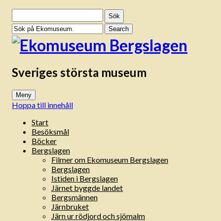
Sök
efter:
Sveriges största museum
Meny
Hoppa till innehåll
Start
Besöksmål
Böcker
Bergslagen
Filmer om Ekomuseum Bergslagen
Bergslagen
Istiden i Bergslagen
Järnet byggde landet
Bergsmännen
Järnbruket
Järn ur rödjord och sjömalm