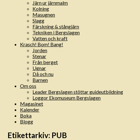
Järn ur järnmalm
Kolning
Masugnen
Slagg
Färskning & stångjärn
Tekniken i Bergslagen
Vatten och kraft
Krasch! Bom! Bang!
Jorden
Stenar
Från berget
Ugnar
Då och nu
Barnen
Om oss
Leader Bergslagen stöttar guideutbildning
Loggor Ekomuseum Bergslagen
Magasinet
Kalender
Boka
Blogg
Etikettarkiv:
PUB