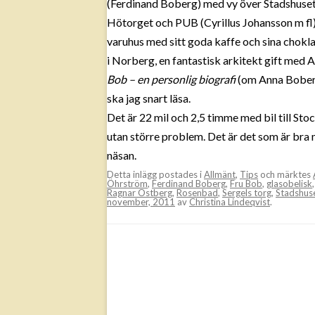
(Ferdinand Boberg) med vy över Stadshuset 
Hötorget och PUB (Cyrillus Johansson m fl
varuhus med sitt goda kaffe och sina chok
i Norberg, en fantastisk arkitekt gift med
Bob – en personlig biografi
(om Anna Boberg
ska jag snart läsa.
Det är 22 mil och 2,5 timme med bil till Sto
utan större problem. Det är det som är bra
näsan.
Detta inlägg postades i
Allmänt
,
Tips
och märktes
Öhrström
,
Ferdinand Boberg
,
Fru Bob
,
glasobelisk
Ragnar Östberg
,
Rosenbad
,
Sergels torg
,
Stadshus
november, 2011
av
Christina Lindeqvist
.