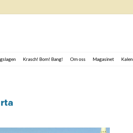
gslagen
Krasch! Bom! Bang!
Om oss
Magasinet
Kalen
ilmer om Ekomuseum
Jorden
Leader Bergslagen stöttar
ergslagen
guideutbildning
Stenar
ergslagen
Loggor Ekomuseum
Bergslagen
Från berget
tiden i Bergslagen
Ugnar
ärta
rnet byggde landet
Då och nu
ergsmännen
Barnen
rnbruket
rn ur rödjord och sjömalm