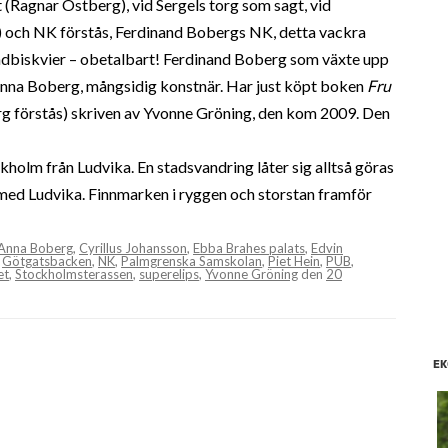
(Ragnar Östberg), vid Sergels torg som sagt, vid
) och NK förstås, Ferdinand Bobergs NK, detta vackra
ladbiskvier – obetalbart! Ferdinand Boberg som växte upp
 Anna Boberg, mångsidig konstnär. Har just köpt boken
Fru
 förstås) skriven av Yvonne Gröning, den kom 2009. Den
ckholm från Ludvika. En stadsvandring låter sig alltså göras
 med Ludvika. Finnmarken i ryggen och storstan framför
Anna Boberg
,
Cyrillus Johansson
,
Ebba Brahes palats
,
Edvin
,
Götgatsbacken
,
NK
,
Palmgrenska Samskolan
,
Piet Hein
,
PUB
,
et
,
Stockholmsterassen
,
superelips
,
Yvonne Gröning
den
20
EK