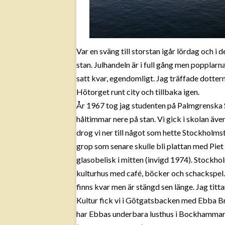
Var en sväng till storstan igår lördag och 
stan. Julhandeln är i full gång men popplarna
satt kvar, egendomligt. Jag träffade dottern,
Hötorget runt city och tillbaka igen.
År 1967 tog jag studenten på Palmgrenska
håltimmar nere på stan. Vi gick i skolan äve
drog vi ner till något som hette Stockholmst
grop som senare skulle bli plattan med Pie
glasobelisk i mitten (invigd 1974). Stockho
kulturhus med café, böcker och schackspel.
finns kvar men är stängd sen länge. Jag titt
Kultur fick vi i Götgatsbacken med Ebba Br
har Ebbas underbara lusthus i Bockhammar