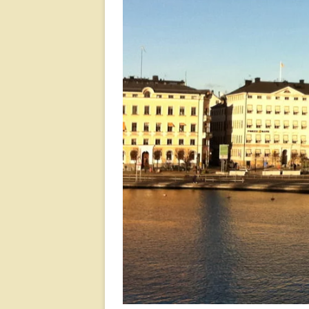
Jä
Ko
M
Sl
Fä
Te
Va