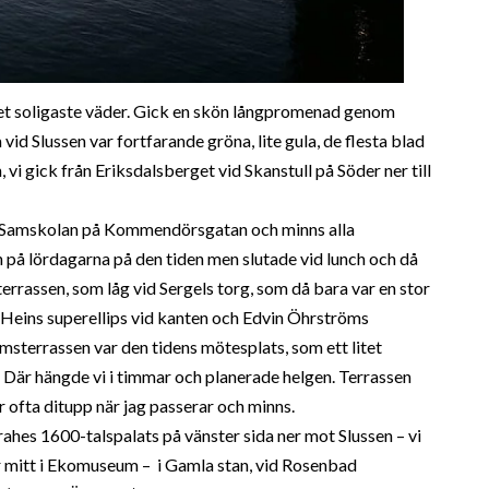
i det soligaste väder. Gick en skön långpromenad genom
 vid Slussen var fortfarande gröna, lite gula, de flesta blad
 vi gick från Eriksdalsberget vid Skanstull på Söder ner till
 Samskolan på Kommendörsgatan och minns alla
n på lördagarna på den tiden men slutade vid lunch och då
errassen, som låg vid Sergels torg, som då bara var en stor
t Heins superellips vid kanten och Edvin Öhrströms
lmsterrassen var den tidens mötesplats, som ett litet
 Där hängde vi i timmar och planerade helgen. Terrassen
ar ofta ditupp när jag passerar och minns.
ahes 1600-talspalats på vänster sida ner mot Slussen – vi
 mitt i Ekomuseum – i Gamla stan, vid Rosenbad