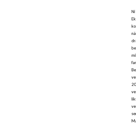
Ni
Ek
ko
nä
dr
be
mi
fa
Be
ve
20
ve
li
ve
se
Ma