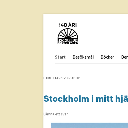
Hoppa
till
Start
Besöksmål
Böcker
Ber
innehåll
F
B
ETIKETTARKIV:
FRU BOB
B
Is
Stockholm i mitt hj
Jä
B
Lämna ett svar
Jä
Jä