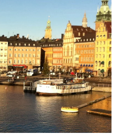
rn ur järnmalm
lning
asugnen
agg
rskning & stångjärn
kniken i Bergslagen
tten och kraft