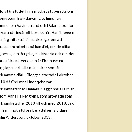
 förstår att det finns mycket att berätta om
omuseum Bergslagen! Det finns i sju
mmuner i Västmanland och Dalarna och för
rvarande ingår 68 besöksmål. Här i bloggen
ar jag mitt strå till stacken genom att
rätta om arbetet på kansliet, om de olika
ljöerna, om Bergslagens historia och om det
ntastiska nätverk som är Ekomuseum
rgslagen och alla människor som är
rksamma däri. Bloggen startade i oktober
10 då Christina Lindeqvist var
rksamhetschef. Hennes inlägg finns alla kvar,
ksom Anna Falkengrens, som arbetade som
rksamhetschef 2013 till och med 2018. Jag
r fram mot att föra berättelserna vidare!
lin Andersson, oktober 2018.