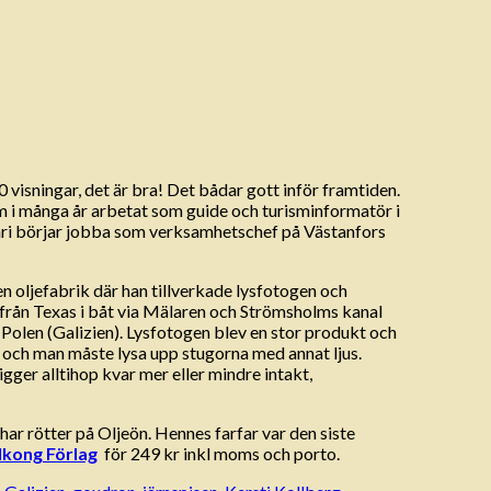
 visningar, det är bra! Det bådar gott inför framtiden.
m i många år arbetat som guide och turisminformatör i
ari börjar jobba som verksamhetschef på Västanfors
n oljefabrik där han tillverkade lysfotogen och
m från Texas i båt via Mälaren och Strömsholms kanal
a Polen (Galizien). Lysfotogen blev en stor produkt och
n och man måste lysa upp stugorna med annat ljus.
gger alltihop kvar mer eller mindre intakt,
ar rötter på Oljeön. Hennes farfar var den siste
lkong Förlag
för 249 kr inkl moms och porto.