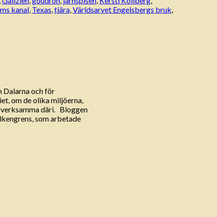
,
Galizien
,
goudron
,
järnspisen
,
Kersti Kollberg
,
ms kanal
,
Texas
,
tjära
,
Världsarvet Engelsbergs bruk
,
h Dalarna och för
et, om de olika miljöerna,
r verksamma däri. Bloggen
Falkengrens, som arbetade