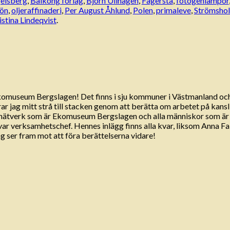
elsberg
,
Balkong förlag
,
Björn Ullhagen
,
Fagersta
,
fotogenlampor
eön
,
oljeraffinaderi
,
Per August Åhlund
,
Polen
,
primaleve
,
Strömshol
istina Lindeqvist
.
Ekomuseum Bergslagen! Det finns i sju kommuner i Västmanland oc
 jag mitt strå till stacken genom att berätta om arbetet på kansli
a nätverk som är Ekomuseum Bergslagen och alla människor som ä
 var verksamhetschef. Hennes inlägg finns alla kvar, liksom Anna 
 ser fram mot att föra berättelserna vidare!