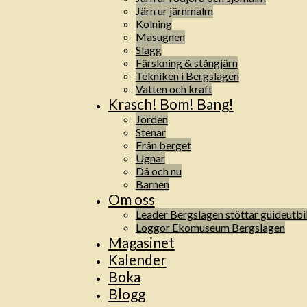
Järn ur järnmalm
Kolning
Masugnen
Slagg
Färskning & stångjärn
Tekniken i Bergslagen
Vatten och kraft
Krasch! Bom! Bang!
Jorden
Stenar
Från berget
Ugnar
Då och nu
Barnen
Om oss
Leader Bergslagen stöttar guideutbi
Loggor Ekomuseum Bergslagen
Magasinet
Kalender
Boka
Blogg