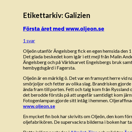
Etikettarkiv:
Galizien
Första året med www.oljeon.se
1 svar
Oljeön utanför Ängelsberg fick en egen hemsida den 1 ma
Det glada beskedet kom igår i ett mejl från Malin And
Ängelsberg och på Världsarvet Engelsbergs bruk samt
hembygdsgård i Fagersta.
Oljeön är en märklig ö. Det var en framsynt herre vid 
smörjoljor och fetter av olika slag. Brandrisken gjord
ända fram till porten. Fett och talg kom från Ryssland o
det berodde förstås på att ungefär samtidigt kom järns
Fotogenlampan gjorde sitt intåg i hemmen. Oljeraffinade
www.oljeon.se
En mycket fin bok har skrivits om Oljeön, den kom förr
oljefabrikören. De supervackra bilderna i boken har ta