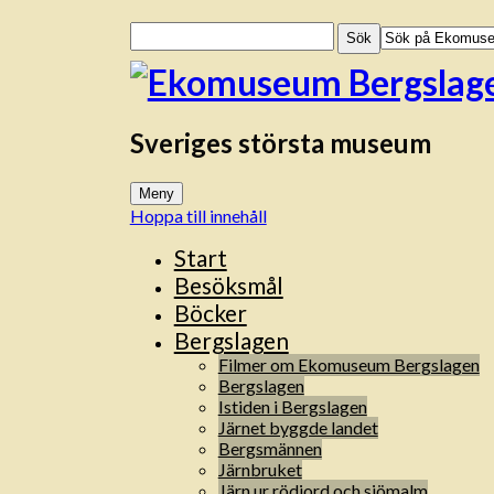
Sök
efter:
Sveriges största museum
Meny
Hoppa till innehåll
Start
Besöksmål
Böcker
Bergslagen
Filmer om Ekomuseum Bergslagen
Bergslagen
Istiden i Bergslagen
Järnet byggde landet
Bergsmännen
Järnbruket
Järn ur rödjord och sjömalm