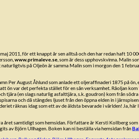
j 2011, för ett knappt år sen alltså och den har redan haft 10 000
ersson,
www.primaleve.se
, som är dess upphovskvinna. Malin so
 naturligtvis på Oljeön är samma Malin som i morgon den 1 febru
namn Per August Åhlund som anlade ett oljeraffinaderi 1875 på ön, e
e att ön var det perfekta stället för en sån verksamhet. Råoljan ko
ch tjära (en slags naturlig asfalttjära, s.k. goudron) kom från södr
pisarna och då stängdes ljuset från den öppna elden in i järnspise
riet räknas idag som ett av de äldsta bevarade i världen! Ja, här li
a året samtidigt som hemsidan. Författare är Kersti Kollberg som h
gits av Björn Ullhagen. Boken kan ni beställa via hemsidan från
Ba