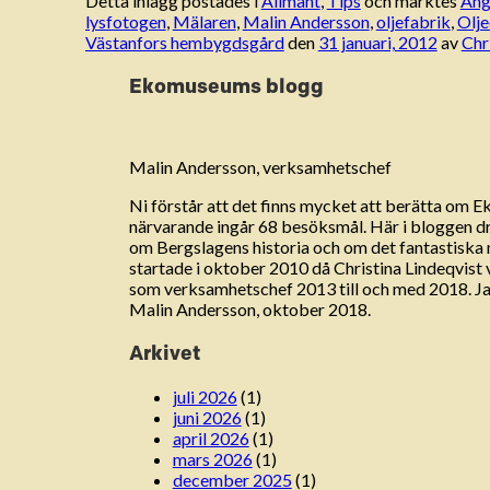
Detta inlägg postades i
Allmänt
,
Tips
och märktes
Äng
lysfotogen
,
Mälaren
,
Malin Andersson
,
oljefabrik
,
Olj
Västanfors hembygdsgård
den
31 januari, 2012
av
Chr
Ekomuseums blogg
Malin Andersson, verksamhetschef
Ni förstår att det finns mycket att berätta om 
närvarande ingår 68 besöksmål. Här i bloggen drar
om Bergslagens historia och om det fantastisk
startade i oktober 2010 då Christina Lindeqvist
som verksamhetschef 2013 till och med 2018. Jag
Malin Andersson, oktober 2018.
Arkivet
juli 2026
(1)
juni 2026
(1)
april 2026
(1)
mars 2026
(1)
december 2025
(1)