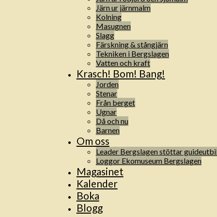
Järn ur järnmalm
Kolning
Masugnen
Slagg
Färskning & stångjärn
Tekniken i Bergslagen
Vatten och kraft
Krasch! Bom! Bang!
Jorden
Stenar
Från berget
Ugnar
Då och nu
Barnen
Om oss
Leader Bergslagen stöttar guideutbi
Loggor Ekomuseum Bergslagen
Magasinet
Kalender
Boka
Blogg