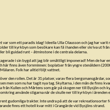
var som ett paradis idag! Ideella Ulla Olausson och jag har varit 
folder till kyrkbyn som besökare kan få i handen eller skriva ut fr
r bli guidad runt – åtminstone i de centrala delarna.
ngagerade i sin bygd att jag blir omåttligt imponerad! Men de har e
 här finns även fornminnen: boplatser från yngre stenåldern (2000 
älaren. Folk har alltid följt vattnet.
ver den rollen. Det är 31 platser, varav flera bergsmansgårdar, so
sen men som nu har tagit nya tag. Skyltarna, i den mån de finns kvar
arna från Kullen och Mårtens som går på skogen ner till Bysjön och
kring använde stigarna när de skulle ner till kyrkbyn i ärenden e
nt gudomliga trakter. Inte undra på att de var rekreationsorter fö
nde finns ett hotell kvar mitt i Grangärde vid Bysjöns strand.