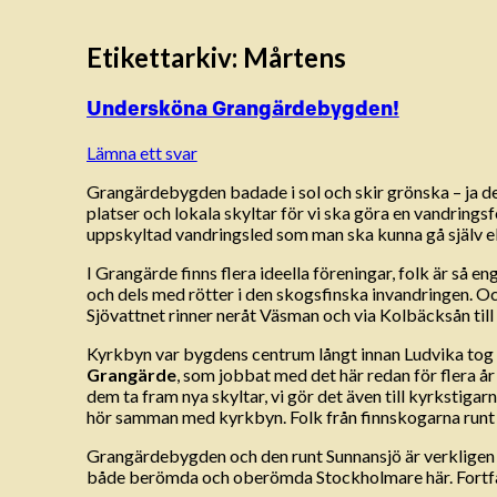
Etikettarkiv:
Mårtens
Undersköna Grangärdebygden!
Lämna ett svar
Grangärdebygden badade i sol och skir grönska – ja det 
platser och lokala skyltar för vi ska göra en vandrings
uppskyltad vandringsled som man ska kunna gå själv elle
I Grangärde finns flera ideella föreningar, folk är så e
och dels med rötter i den skogsfinska invandringen. Och
Sjövattnet rinner neråt Väsman och via Kolbäcksån till M
Kyrkbyn var bygdens centrum långt innan Ludvika tog ö
Grangärde
, som jobbat med det här redan för flera år 
dem ta fram nya skyltar, vi gör det även till kyrkstig
hör samman med kyrkbyn. Folk från finnskogarna runt om
Grangärdebygden och den runt Sunnansjö är verkligen re
både berömda och oberömda Stockholmare här. Fortfara