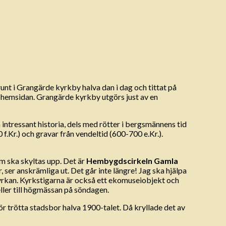
runt i Grangärde kyrkby halva dan i dag och tittat på
ån hemsidan. Grangärde kyrkby utgörs just av en
n intressant historia, dels med rötter i bergsmännens tid
f.Kr.) och gravar från vendeltid (600-700 e.Kr.).
m ska skyltas upp. Det är
Hembygdscirkeln Gamla
, ser anskrämliga ut. Det går inte längre! Jag ska hjälpa
 kyrkan. Kyrkstigarna är också ett ekomuseiobjekt och
ller till högmässan på söndagen.
r trötta stadsbor halva 1900-talet. Då kryllade det av