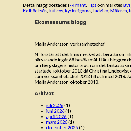
Detta inlägg postades i
Allmänt
,
Tips
och märktes
Bys
Kolbäcksån
,
Kullens
,
kyrkstigarna
,
Ludvika
,
Mälaren
,
Ekomuseums blogg
Malin Andersson, verksamhetschef
Ni förstår att det finns mycket att berätta om 
närvarande ingår 68 besöksmål. Här i bloggen drar
om Bergslagens historia och om det fantastisk
startade i oktober 2010 då Christina Lindeqvist
som verksamhetschef 2013 till och med 2018. Jag
Malin Andersson, oktober 2018.
Arkivet
juli 2026
(1)
juni 2026
(1)
april 2026
(1)
mars 2026
(1)
december 2025
(1)