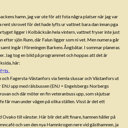
backens hamn, jag var ute för att fota några platser när jag var
a rent skrovet för det hade lyfts ur vattnet bara dan innan pga
rtyget ligger i Kolbäcksån hela vintern, vattnet fryser inte just
n efter sjön Runn, där Falun ligger som ni vet. Men numera går
 samt ingår i Föreningen Barkens Ångbåtar. I sommar planeras
er. Jag tog en bild på programmet och hoppas att det är
sida, här:
ef=ts
 och Fagersta-Västanfors via Semla slussar och Västanfors ut
r ENJ upp med rälsbussen (ENJ = Engelsbergs Norbergs
ruvan och där möter en fin veteranbuss upp, som skjutsar
e får man under vägen på olika ställen. Visst är det ett
vako till vänster. Här blir det allt finare, hamnen håller på
ns Hamncafé och sen den nya Hamnkrogen nere vid gästhamnen, ja