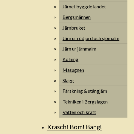
Järnet byggde landet
Bergsmännen
Järnbruket
Järn ur rödjord och sjömalm
Järn ur järnmalm
Kolning
Masugnen
Slagg
Färskning & stångjärn
Tekniken i Bergslagen
Vatten och kraft
Krasch! Bom! Bang!