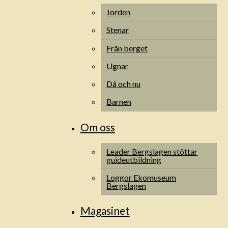
Jorden
Stenar
Från berget
Ugnar
Då och nu
Barnen
Om oss
Leader Bergslagen stöttar
guideutbildning
Loggor Ekomuseum
Bergslagen
Magasinet