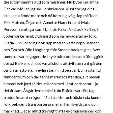
dessutom samma gud som muslimer. Nu byter jag ämne.
Det var Möljan jag skulle skriva om. Visst for jag dit till
slut, jag stämde möte och då kom jag iväg. Jag träffade
Erik Hofrén, Örjan och Annette Hamrin samt Mats
Persson, samtliga kom i bil från Falun. Vi drack kaffe på
Söderbärke hembygdsgård som var invaderad av folk.
Glada Gun Sörbring dök upp med en kaffekopp i handen
och Eva och Olle Långberg från Smedjebacken gick över
tunet, de var engagerade i kyrkbåtsrodden som försiggick
ute på Barken och det var allsköns aktiviteter runt gården
på gräsmattorna. Trevlig stämning! Sen var byn avstängd
runt centrum och där fanns marknadsstånden, allt mellan
himmel och jord såldes, till och med Jämtlandsostar – ja
det är sant, Åsgårdens mejeri från Bräcke var där. Jag
trodde inte mina ögon! Med traktor och höskrinda kunde
folk bekvämt transporteras mellan hembygdsgård och
marknad. Det är alltid trevligt träffa ekomuseivänner och