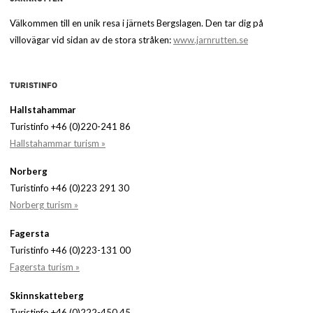
Välkommen till en unik resa i järnets Bergslagen. Den tar dig på
villovägar vid sidan av de stora stråken:
www.jarnrutten.se
TURISTINFO
Hallstahammar
Turistinfo +46 (0)220-241 86
Hallstahammar turism »
Norberg
Turistinfo +46 (0)223 291 30
Norberg turism »
Fagersta
Turistinfo +46 (0)223-131 00
Fagersta turism »
Skinnskatteberg
Turistinfo +46 (0)222-450 45