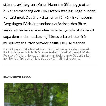
stämma av lite grann. Örjan Hamrin träffar jag ju ofta i
olika sammanhang och Erik Hofrén står jag i regelbunden
kontakt med. Det är viktiga herrar för vårt Ekomuseum
Bergslagen. Båda är grundare av rörelsen, den förre
verkställde den senares idéer och det går absolut inte att
sopa dem under mattan, nej! Deras erfarenheter från
museilivet är alltför betydelsefulla. De vise männen.
Detta inlägg postades i
Allmänt
och märktes
Åsgårdens mejeri
,
Barken
,
Bräcke
,
Erik Hofrén
,
Gun Sörbring
,
kyrkbåtsrodd
,
Mats
Persson
,
Möljan
,
Norge
,
örjan hamrin
,
Söderbärke
,
Söderbärke
hembygdsgård
den
24 juli, 2011
av
Christina Lindeqvist
.
EKOMUSEUMS BLOGG