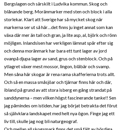
Bergslagen och särskilt i Ludvika kommun. Skog och
blånande berg. Moränmarker med sten och block i alla
storlekar. Klart att Sverige har så mycket skog när
markerna ser ut så här…det finns ju inget annat som kan
växa där mer än tall och gran, ja lite asp, al, björk och rönn
möjligen. Inlandsisen har verkligen lämnat spår efter sig
och denna moränmark har bara ett tunt lager av jord
ovanpå djupa lager av sand, grus och stenblock. Och på
ytlagret växer mest mossor, lingon, blåbär och svamp.
Men såna här skogar är rena rama skafferierna trots allt.
Och så en massa småsjöar och tjärnar finns här och där,
ibland på grund av att stora isberg en gång strandat på
sanddynerna – men vilken högst fascinerande tanke!! Sen
jag påmindes om istiden, har jag börjat betrakta det förut
så självklara landskapet med helt nya ögon. Finge jag ett
liv till, skulle jag nog bli naturgeograf.
Och mellan all skogsmark finns det små fält av bördiga