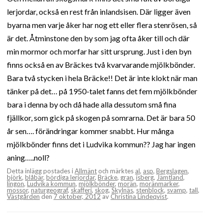
lerjordar, också en rest från inlandsisen. Där ligger även
byarna men varje åker har nog ett eller flera stenrösen, så
är det. Åtminstone den by som jag ofta åker till och där
min mormor och morfar har sitt ursprung. Just i den byn
finns också en av Bräckes två kvarvarande mjölkbönder.
Bara två stycken i hela Bräcke!! Det är inte klokt när man
tänker på det… på 1950-talet fanns det fem mjölkbönder
bara i denna by och då hade alla dessutom små fina
fjällkor, som gick på skogen på somrarna. Det är bara 50
år sen…. förändringar kommer snabbt. Hur många
mjölkbönder finns det i Ludvika kommun?? Jag har ingen
aning…..noll?
Detta inlägg postades i
Allmänt
och märktes
al
,
asp
,
Bergslagen
,
björk
,
blåbär
,
bördiga lerjordar
,
Bräcke
,
gran
,
isberg
,
Jämtland
,
lingon
,
Ludvika kommun
,
mjölkbönder
,
morän
,
moränmarker
,
mossor
,
naturgeograf
,
skafferi
,
skog
,
Skylnäs
,
stenblock
,
svamp
,
tall
,
Västgården
den
7 oktober, 2012
av
Christina Lindeqvist
.