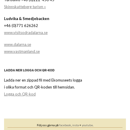
Skinnskatteberg turism »
Ludvika & Smedjebacken
+46 (0)771 626262
www.visitsodradalarna.se
www.dalarna.se
www.vastmanland.se
LADDA NER LOGGA OCH QR-KOD
Ladda ner en zippad fil med Ekomuseets logga
i olika format och QR-koden till hemsidan.
Logga och QR-kod
Följ oss gärna på
facebook
,
insta
+
youtube
.