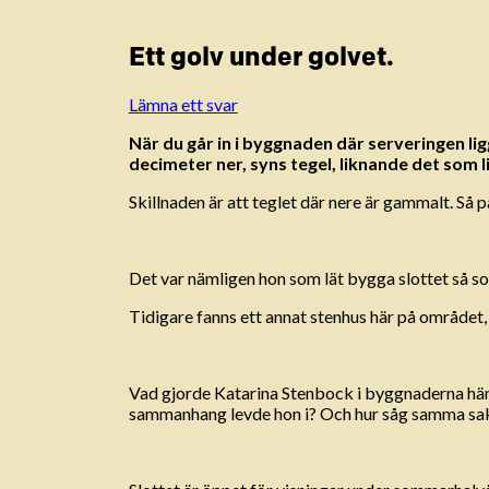
Ett golv under golvet.
Lämna ett svar
När du går in i byggnaden där serveringen ligg
decimeter ner, syns tegel, liknande det som li
Skillnaden är att teglet där nere är gammalt. Så
Det var nämligen hon som lät bygga slottet så so
Tidigare fanns ett annat stenhus här på området,
Vad gjorde Katarina Stenbock i byggnaderna här d
sammanhang levde hon i? Och hur såg samma sak