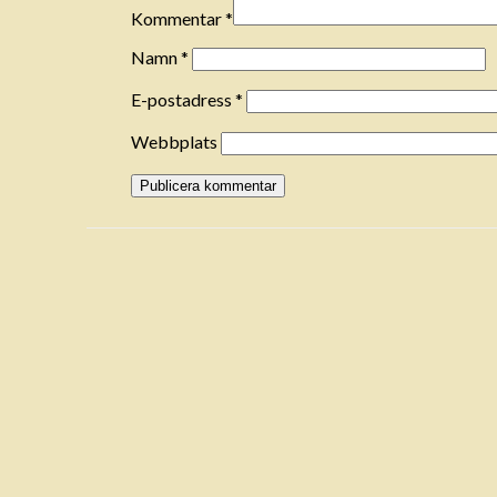
Kommentar
*
Namn
*
E-postadress
*
Webbplats