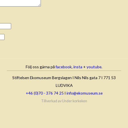
Följ oss gärna på
facebook
,
insta
+
youtube
.
Stiftelsen Ekomuseum Bergslagen ǀ Nils Nils gata 7 ǀ 771 53
LUDVIKA
+46 (0)70 - 376 74 25
ǀ
info@ekomuseum.se
Tillverkad av
Under korkeken