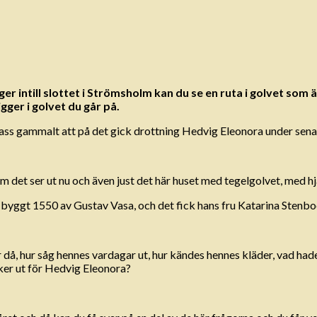
er intill slottet i Strömsholm kan du se en ruta i golvet som 
gger i golvet du går på.
 pass gammalt att på det gick drottning Hedvig Eleonora under sena
m det ser ut nu och även just det här huset med tegelgolvet, med h
 byggt 1550 av Gustav Vasa, och det fick hans fru Katarina Stenbo
å, hur såg hennes vardagar ut, hur kändes hennes kläder, vad hade
er ut för Hedvig Eleonora?