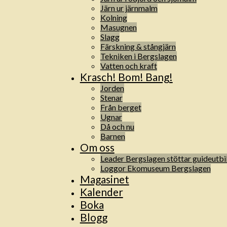
Järn ur järnmalm
Kolning
Masugnen
Slagg
Färskning & stångjärn
Tekniken i Bergslagen
Vatten och kraft
Krasch! Bom! Bang!
Jorden
Stenar
Från berget
Ugnar
Då och nu
Barnen
Om oss
Leader Bergslagen stöttar guideutbi
Loggor Ekomuseum Bergslagen
Magasinet
Kalender
Boka
Blogg