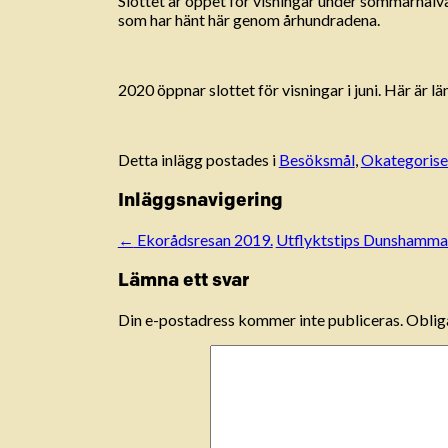
Slottet är öppet för visningar under sommarhalvå
som har hänt här genom århundradena.
2020 öppnar slottet för visningar i juni. Här är l
Detta inlägg postades i
Besöksmål
,
Okategorise
Inläggsnavigering
←
Ekorådsresan 2019.
Utflyktstips Dunshamma
Lämna ett svar
Din e-postadress kommer inte publiceras.
Obliga