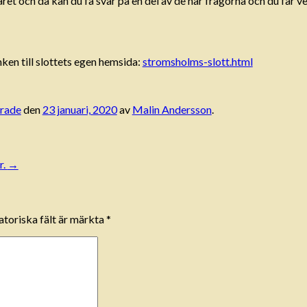
ret och då kan du få svar på en del av de här frågorna och du får
änken till slottets egen hemsida:
stromsholms-slott.html
rade
den
23 januari, 2020
av
Malin Andersson
.
r.
→
toriska fält är märkta
*