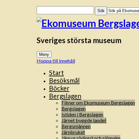
Sök
efter:
Sveriges största museum
Meny
Hoppa till innehåll
Start
Besöksmål
Böcker
Bergslagen
Filmer om Ekomuseum Bergslagen
Bergslagen
Istiden i Bergslagen
Järnet byggde landet
Bergsmännen
Järnbruket
Järn ur rödjord och sjömalm