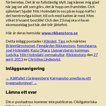
förberedas. Det är en fullständig idyll. Jag känner mig glad
när jag ser allt som görs, det är hopp om framtiden. Och
självklart bjuder Nils Holmdahl in oss på en kopp kaffe i
det hemtrevliga köket, till och med katten är med. Men
vilket trivsamt boställe! Och den 23 maj ska vi ha en
ekomuseidag just här, det blir jättefint.
Här är deras hemsida:
www.rikkenstorp.se
Detta inlägg postades i
Allmänt
,
Tips
och märktes
Bränntjärnstorpet
,
Finngården Rikkenstorp
,
finnstigarna
,
Joel Holmdahl
,
Kazu Ohara
,
Ljusnarsbergs kommun
,
Ludvika
,
Nils Holmdahl
,
permakultur
,
Rikkenstorp
den
27
april, 2013
av
Christina Lindeqvist
.
Inläggsnavigering
←
Källfallet i Grängesberg
Karmansbo smedja nu ett
byggnadsminne!
→
Lämna ett svar
Din e-postadress kommer inte publiceras.
Obligatoriska