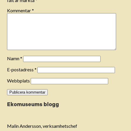
fält är märkta
*
Kommentar
*
Namn
*
E-postadress
*
Webbplats
Ekomuseums blogg
Malin Andersson, verksamhetschef