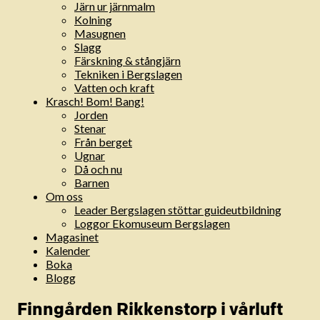
Järn ur järnmalm
Kolning
Masugnen
Slagg
Färskning & stångjärn
Tekniken i Bergslagen
Vatten och kraft
Krasch! Bom! Bang!
Jorden
Stenar
Från berget
Ugnar
Då och nu
Barnen
Om oss
Leader Bergslagen stöttar guideutbildning
Loggor Ekomuseum Bergslagen
Magasinet
Kalender
Boka
Blogg
Finngården Rikkenstorp i vårluft