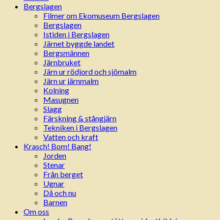
Bergslagen
Filmer om Ekomuseum Bergslagen
Bergslagen
Istiden i Bergslagen
Järnet byggde landet
Bergsmännen
Järnbruket
Järn ur rödjord och sjömalm
Järn ur järnmalm
Kolning
Masugnen
Slagg
Färskning & stångjärn
Tekniken i Bergslagen
Vatten och kraft
Krasch! Bom! Bang!
Jorden
Stenar
Från berget
Ugnar
Då och nu
Barnen
Om oss