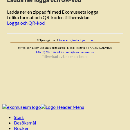
Ladda ner logga och QR-kod
Ladda ner en zippad fil med Ekomuseets logga
i olika format och QR-koden till hemsidan.
Logga och QR-kod
Följ oss gärna på
facebook
,
insta
+
youtube
.
Stiftelsen Ekomuseum Bergslagen ǀ Nils Nils gata 7 ǀ 771 53 LUDVIKA
+46 (0)70 - 376 74 25
ǀ
info@ekomuseum.se
Tillverkad av
Under korkeken
Start
Besöksmål
Böcker