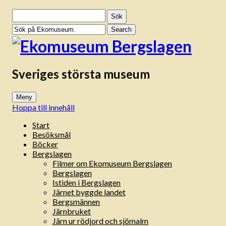
Sök
efter:
Sveriges största museum
Meny
Hoppa till innehåll
Start
Besöksmål
Böcker
Bergslagen
Filmer om Ekomuseum Bergslagen
Bergslagen
Istiden i Bergslagen
Järnet byggde landet
Bergsmännen
Järnbruket
Järn ur rödjord och sjömalm