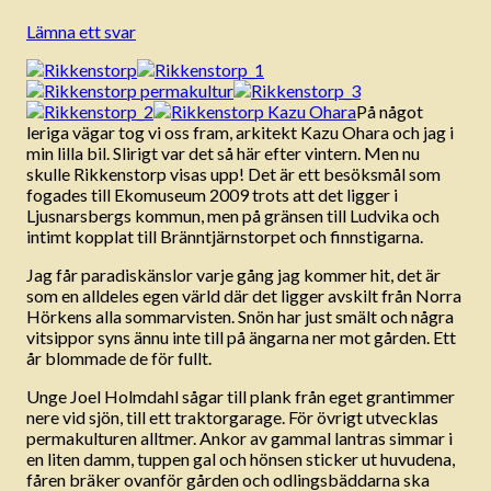
Lämna ett svar
På något
leriga vägar tog vi oss fram, arkitekt Kazu Ohara och jag i
min lilla bil. Slirigt var det så här efter vintern. Men nu
skulle Rikkenstorp visas upp! Det är ett besöksmål som
fogades till Ekomuseum 2009 trots att det ligger i
Ljusnarsbergs kommun, men på gränsen till Ludvika och
intimt kopplat till Bränntjärnstorpet och finnstigarna.
Jag får paradiskänslor varje gång jag kommer hit, det är
som en alldeles egen värld där det ligger avskilt från Norra
Hörkens alla sommarvisten. Snön har just smält och några
vitsippor syns ännu inte till på ängarna ner mot gården. Ett
år blommade de för fullt.
Unge Joel Holmdahl sågar till plank från eget grantimmer
nere vid sjön, till ett traktorgarage. För övrigt utvecklas
permakulturen alltmer. Ankor av gammal lantras simmar i
en liten damm, tuppen gal och hönsen sticker ut huvudena,
fåren bräker ovanför gården och odlingsbäddarna ska