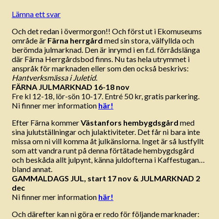
Lämna ett svar
Och det redan i övermorgon!! Och först ut i Ekomuseums
område är
Färna herrgård
med sin stora, välfyllda och
berömda julmarknad. Den är inrymd i en f.d. förrådslänga
där Färna Herrgårdsbod finns. Nu tas hela utrymmet i
anspråk för marknaden eller som den också beskrivs:
Hantverksmässa i Juletid
.
FÄRNA JULMARKNAD 16-18 nov
Fre kl 12-18, lör-sön 10-17. Entré 50 kr, gratis parkering.
Ni finner mer information
här!
Efter Färna kommer
Västanfors hembygdsgård
med
sina julutställningar och julaktiviteter. Det får ni bara inte
missa om ni vill komma åt julkänslorna. Inget är så lustfyllt
som att vandra runt på denna förtätade hembygdsgård
och beskåda allt julpynt, känna juldofterna i Kaffestugan…
bland annat.
GAMMALDAGS JUL, start 17 nov
& JULMARKNAD 2
dec
Ni finner mer information
här!
Och därefter kan ni göra er redo för följande marknader: