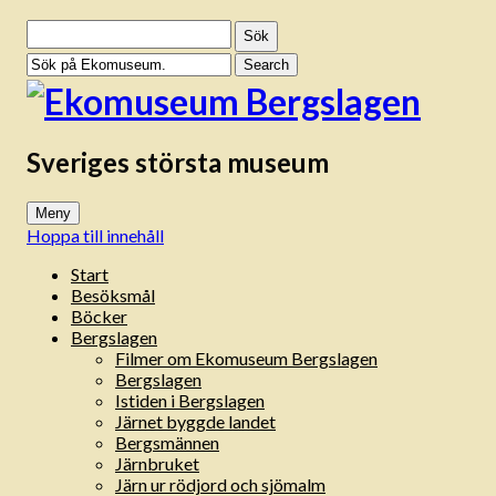
Sök
efter:
Sveriges största museum
Meny
Hoppa till innehåll
Start
Besöksmål
Böcker
Bergslagen
Filmer om Ekomuseum Bergslagen
Bergslagen
Istiden i Bergslagen
Järnet byggde landet
Bergsmännen
Järnbruket
Järn ur rödjord och sjömalm