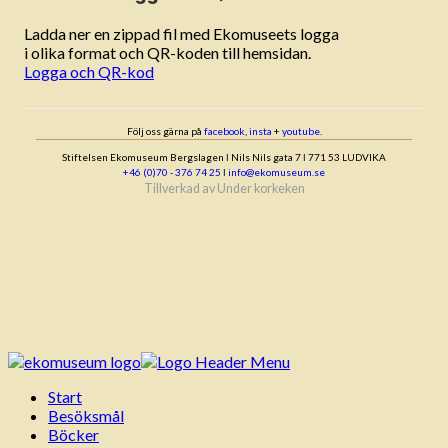
Ladda ner en zippad fil med Ekomuseets logga
i olika format och QR-koden till hemsidan.
Logga och QR-kod
Följ oss gärna på
facebook
,
insta
+
youtube
.
Stiftelsen Ekomuseum Bergslagen ǀ Nils Nils gata 7 ǀ 771 53 LUDVIKA
+46 (0)70 - 376 74 25
ǀ
info@ekomuseum.se
Tillverkad av
Under korkeken
Start
Besöksmål
Böcker