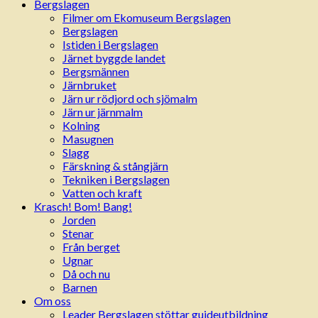
Bergslagen
Filmer om Ekomuseum Bergslagen
Bergslagen
Istiden i Bergslagen
Järnet byggde landet
Bergsmännen
Järnbruket
Järn ur rödjord och sjömalm
Järn ur järnmalm
Kolning
Masugnen
Slagg
Färskning & stångjärn
Tekniken i Bergslagen
Vatten och kraft
Krasch! Bom! Bang!
Jorden
Stenar
Från berget
Ugnar
Då och nu
Barnen
Om oss
Leader Bergslagen stöttar guideutbildning