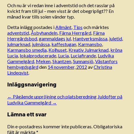
Och nu är vi redan inne i adventstid och det rasslar på
kvickt fram till jul – men visst är det obegripligt?? En
månad kvar tills solen vänder typ.
Detta inlägg postades i
Allmänt
,
Tips
och märktes
adventstid
,
Åsbyhandeln
,
Färna Herrgård
,
Färna
Herrgårdsbod
,
gammaldags jul
,
Hantverksmässa
,
juletid
,
julmarknad
,
julmässa
,
kaffestugan
,
Karmansbo
,
Karmansbo smedja
,
Kolhuset
,
Kreativ Julmarknad
,
kröna
Lucia
,
lokalproducerade
,
Lucia
,
Luciafirande
,
Ludvika
Gammelgård
,
Meken
,
Skantzen
,
Sunnansjö
,
Västanfors
hembygdsgård
den
14 november, 2012
av
Christina
Lindeqvist
.
Inläggsnavigering
←
Pågående uppröjning och platsberedning
Juldofter på
Ludvika Gammelgård
→
Lämna ett svar
Din e-postadress kommer inte publiceras.
Obligatoriska
fält är märkta
*