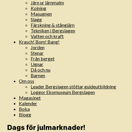
Järn ur järnmalm
Kolning
Masugnen
Slagg
Färskning & stångjärn
Tekniken i Bergslagen
Vatten och kraft
Krasch! Bom! Bang!
Jorden
Stenar
Från berget
Ugnar
Då och nu
Barnen
Om oss
Leader Bergslagen stöttar guideutbildning
Loggor Ekomuseum Bergslagen
Magasinet
Kalender
Boka
Blogg
Dags för julmarknader!