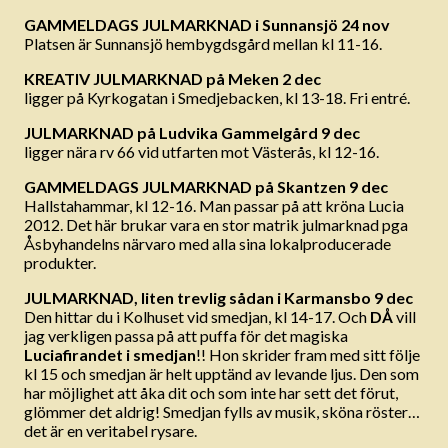
GAMMELDAGS JULMARKNAD i Sunnansjö 24 nov
Platsen är Sunnansjö hembygdsgård mellan kl 11-16.
KREATIV JULMARKNAD på Meken 2 dec
ligger på Kyrkogatan i Smedjebacken, kl 13-18. Fri entré.
JULMARKNAD på Ludvika Gammelgård 9 dec
ligger nära rv 66 vid utfarten mot Västerås, kl 12-16.
GAMMELDAGS JULMARKNAD på Skantzen 9 dec
Hallstahammar, kl 12-16. Man passar på att kröna Lucia
2012. Det här brukar vara en stor matrik julmarknad pga
Åsbyhandelns närvaro med alla sina lokalproducerade
produkter.
JULMARKNAD, liten trevlig sådan i Karmansbo 9 dec
Den hittar du i Kolhuset vid smedjan, kl 14-17. Och
DÅ
vill
jag verkligen passa på att puffa för det magiska
Luciafirandet i smedjan
!! Hon skrider fram med sitt följe
kl 15 och smedjan är helt upptänd av levande ljus. Den som
har möjlighet att åka dit och som inte har sett det förut,
glömmer det aldrig! Smedjan fylls av musik, sköna röster…
det är en veritabel rysare.