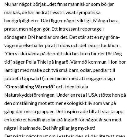
Nu har något börjat…det finns människor som börjar
märkas, de har ändrat livsstil, visat sympatiska
handgripligheter. Däri ligger något viktigt. Många bara
pratar, men någon gör. Ett intressant reportage i
söndagens DN handlar om det. Det står att en ny gröna-
vågenrörelse håller på att födas och det i Storstockhom.
”Om vi ska vänta på de politiska besluten tar det för lång
tid”, säger Pella Thiel på Ingarö, Värmdö kommun. Hon bor
lantligt med make och två små barn, odlar, pendlar till
jobbet i Uppsala (!) men hinner med att engagera sig i
”
Omställning Värmdö
” och i den lokala
Naturskyddsföreningen. Under en resa i USA stötte hon på
den omställning mot ett mer ekologiskt liv som var på
gång där i vissa grupper. Det inspirerade till att starta upp
en konkret handlingsplan på Ingarö för något år sen med
några likasinnade. Det här gillar jag mycket!
Det pågår något runt om i västvärlden, så där lite tyst, men