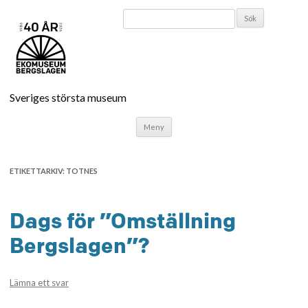
SÖK
EFTER:
Sveriges största museum
Meny
Hoppa
till
innehåll
ETIKETTARKIV:
TOTNES
Dags för ”Omställning
Bergslagen”?
Lämna ett svar