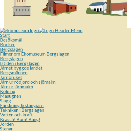
Start
Besöksmål
Böcker
Bergslagen
Filmer om Ekomuseum Bergslagen
Bergslagen
Istiden i Bergslagen
Järnet byggde landet
Bergsmännen
Järnbruket
Järn ur rödjord och sjömalm
Järn ur järnmalm
Kolning
Masugnen
Slagg
Färskning & stångjärn
Tekniken i Bergslagen
Vatten och kraft
Krasch! Bom! Bang!
Jorden
Stenar