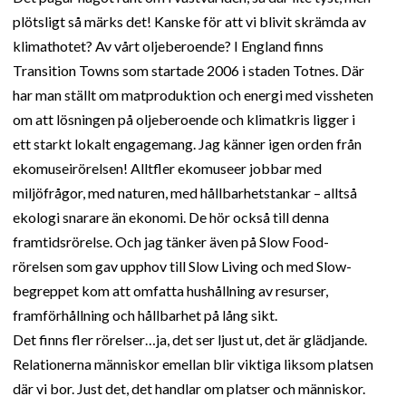
plötsligt så märks det! Kanske för att vi blivit skrämda av
klimathotet? Av vårt oljeberoende? I England finns
Transition Towns som startade 2006 i staden Totnes. Där
har man ställt om matproduktion och energi med vissheten
om att lösningen på oljeberoende och klimatkris ligger i
ett starkt lokalt engagemang. Jag känner igen orden från
ekomuseirörelsen! Alltfler ekomuseer jobbar med
miljöfrågor, med naturen, med hållbarhetstankar – alltså
ekologi snarare än ekonomi. De hör också till denna
framtidsrörelse. Och jag tänker även på Slow Food-
rörelsen som gav upphov till Slow Living och med Slow-
begreppet kom att omfatta hushållning av resurser,
framförhållning och hållbarhet på lång sikt.
Det finns fler rörelser…ja, det ser ljust ut, det är glädjande.
Relationerna människor emellan blir viktiga liksom platsen
där vi bor. Just det, det handlar om platser och människor.