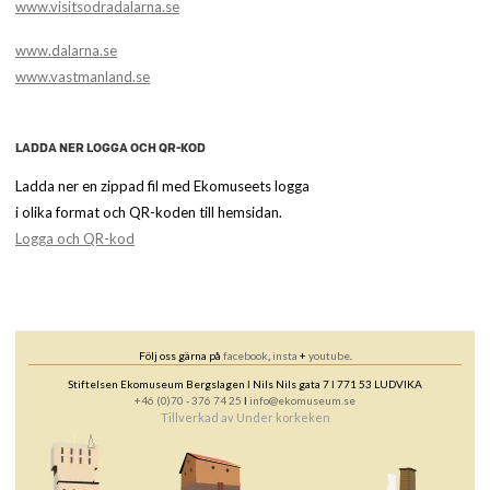
www.visitsodradalarna.se
www.dalarna.se
www.vastmanland.se
LADDA NER LOGGA OCH QR-KOD
Ladda ner en zippad fil med Ekomuseets logga
i olika format och QR-koden till hemsidan.
Logga och QR-kod
Följ oss gärna på
facebook
,
insta
+
youtube
.
Stiftelsen Ekomuseum Bergslagen ǀ Nils Nils gata 7 ǀ 771 53 LUDVIKA
+46 (0)70 - 376 74 25
ǀ
info@ekomuseum.se
Tillverkad av
Under korkeken