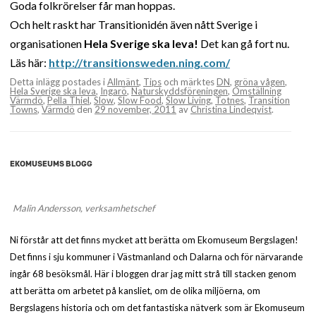
Goda folkrörelser får man hoppas.
Och helt raskt har Transitionidén även nått Sverige i
organisationen
Hela Sverige ska leva!
Det kan gå fort nu.
Läs här:
http://transitionsweden.ning.com/
Detta inlägg postades i
Allmänt
,
Tips
och märktes
DN
,
gröna vågen
,
Hela Sverige ska leva
,
Ingarö
,
Naturskyddsföreningen
,
Omställning
Värmdö
,
Pella Thiel
,
Slow
,
Slow Food
,
Slow Living
,
Totnes
,
Transition
Towns
,
Värmdö
den
29 november, 2011
av
Christina Lindeqvist
.
EKOMUSEUMS BLOGG
Malin Andersson, verksamhetschef
Ni förstår att det finns mycket att berätta om Ekomuseum Bergslagen!
Det finns i sju kommuner i Västmanland och Dalarna och för närvarande
ingår 68 besöksmål. Här i bloggen drar jag mitt strå till stacken genom
att berätta om arbetet på kansliet, om de olika miljöerna, om
Bergslagens historia och om det fantastiska nätverk som är Ekomuseum