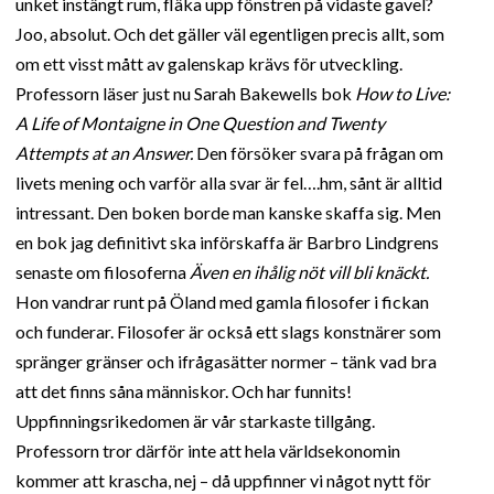
unket instängt rum, fläka upp fönstren på vidaste gavel?
Joo, absolut. Och det gäller väl egentligen precis allt, som
om ett visst mått av galenskap krävs för utveckling.
Professorn läser just nu Sarah Bakewells bok
How to Live:
A Life of Montaigne in One Question and Twenty
Attempts at an Answer.
Den försöker svara på frågan om
livets mening och varför alla svar är fel….hm, sånt är alltid
intressant. Den boken borde man kanske skaffa sig. Men
en bok jag definitivt ska införskaffa är Barbro Lindgrens
senaste om filosoferna
Även en ihålig nöt vill bli knäckt.
Hon vandrar runt på Öland med gamla filosofer i fickan
och funderar. Filosofer är också ett slags konstnärer som
spränger gränser och ifrågasätter normer – tänk vad bra
att det finns såna människor. Och har funnits!
Uppfinningsrikedomen är vår starkaste tillgång.
Professorn tror därför inte att hela världsekonomin
kommer att krascha, nej – då uppfinner vi något nytt för