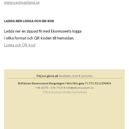
www.vastmanland.se
LADDA NER LOGGA OCH QR-KOD
Ladda ner en zippad fil med Ekomuseets logga
i olika format och QR-koden till hemsidan.
Logga och QR-kod
Följ oss gärna på
facebook
,
insta
+
youtube
.
Stiftelsen Ekomuseum Bergslagen ǀ Nils Nils gata 7 ǀ 771 53 LUDVIKA
+46 (0)70 - 376 74 25
ǀ
info@ekomuseum.se
Tillverkad av
Under korkeken