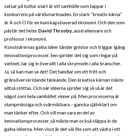
satsar på kultur snart är ett samhälle som tappar i
konkurrens på världsmarknaden. En stark ”kreativ kärna”
är A och O för en kunskapsbaserad ekonomi. Och den som
påstår det heter
David Throsby,
australiensare och
professor i ekonomi.
Konstnärernas galna idéer tänder gnistor och triggar igång
innovationsprocesser. Sen sprider det sig som ringar på
vattnet, tar sig in överallt i alla skrymseln i alla branscher.
Ja, så kan man se det! Det handlar om ett fritt och
gränsöverskridande tänkande. Den kreativa kärnan måste
alltså stöttas. Och när idéerna sprider sig så så är det
något som hela samhället vinner på. Men processerna är
slumpmässiga och svårmätbara – ganska självklart om
man tänker efter. Och vill man vara en del av
innovationsprocesser, så måste man också släppa in de
galna idéerna. Men visst är det väl lite som att vädra i ett