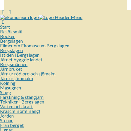
Start
Besöksmål
Böcker
Bergslagen
Filmer om Ekomuseum Bergslagen
Bergslagen
Istiden i Bergslagen
Järnet byggde landet
Bergsmännen
Järnbruket
Järn ur rödjord och sjömalm
Järn ur järnmalm
Kolning
Masugnen
Slagg
Färskning & stångjärn
Tekniken i Bergslagen
Vatten och kraft
Krasch! Bom! Bang!
Jorden
Stenar
Från berget
Ugnar