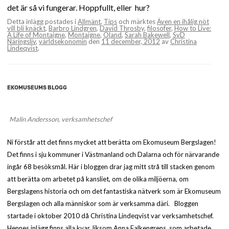
det är så vi fungerar. Hoppfullt, eller hur?
Detta inlägg postades i
Allmänt
,
Tips
och märktes
Även en ihålig nöt
vill bli knäckt
,
Barbro Lindgren
,
David Throsby
,
filosofer
,
How to Live:
A Life of Montaigne
,
Montaigne
,
Öland
,
Sarah Bakewell
,
SvD
Näringsliv
,
världsekonomin
den
11 december, 2012
av
Christina
Lindeqvist
.
EKOMUSEUMS BLOGG
Malin Andersson, verksamhetschef
Ni förstår att det finns mycket att berätta om Ekomuseum Bergslagen!
Det finns i sju kommuner i Västmanland och Dalarna och för närvarande
ingår 68 besöksmål. Här i bloggen drar jag mitt strå till stacken genom
att berätta om arbetet på kansliet, om de olika miljöerna, om
Bergslagens historia och om det fantastiska nätverk som är Ekomuseum
Bergslagen och alla människor som är verksamma däri. Bloggen
startade i oktober 2010 då Christina Lindeqvist var verksamhetschef.
Hennes inlägg finns alla kvar, liksom Anna Falkengrens, som arbetade