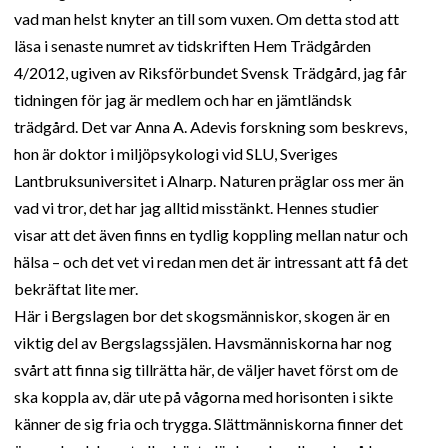
vad man helst knyter an till som vuxen. Om detta stod att
läsa i senaste numret av tidskriften Hem Trädgården
4/2012, ugiven av Riksförbundet Svensk Trädgård, jag får
tidningen för jag är medlem och har en jämtländsk
trädgård. Det var Anna A. Adevis forskning som beskrevs,
hon är doktor i miljöpsykologi vid SLU, Sveriges
Lantbruksuniversitet i Alnarp. Naturen präglar oss mer än
vad vi tror, det har jag alltid misstänkt. Hennes studier
visar att det även finns en tydlig koppling mellan natur och
hälsa – och det vet vi redan men det är intressant att få det
bekräftat lite mer.
Här i Bergslagen bor det skogsmänniskor, skogen är en
viktig del av Bergslagssjälen. Havsmänniskorna har nog
svårt att finna sig tillrätta här, de väljer havet först om de
ska koppla av, där ute på vågorna med horisonten i sikte
känner de sig fria och trygga. Slättmänniskorna finner det