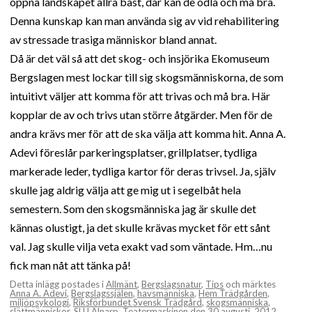
öppna landskapet allra bäst, där kan de odla och må bra.
Denna kunskap kan man använda sig av vid rehabilitering
av stressade trasiga människor bland annat.
Då är det väl så att det skog- och insjörika Ekomuseum
Bergslagen mest lockar till sig skogsmänniskorna, de som
intuitivt väljer att komma för att trivas och må bra. Här
kopplar de av och trivs utan större åtgärder. Men för de
andra krävs mer för att de ska välja att komma hit. Anna A.
Adevi föreslår parkeringsplatser, grillplatser, tydliga
markerade leder, tydliga kartor för deras trivsel. Ja, själv
skulle jag aldrig välja att ge mig ut i segelbåt hela
semestern. Som den skogsmänniska jag är skulle det
kännas olustigt, ja det skulle krävas mycket för ett sånt
val. Jag skulle vilja veta exakt vad som väntade. Hm…nu
fick man nåt att tänka på!
Detta inlägg postades i
Allmänt
,
Bergslagsnatur
,
Tips
och märktes
Anna A. Adevi
,
Bergslagssjälen
,
havsmänniska
,
Hem Trädgården
,
miljöpsykologi
,
Riksförbundet Svensk Trädgård
,
skogsmänniska
,
slättmänniskor
,
SLU Alnarp
,
Teatermaskinen
den
30 augusti, 2012