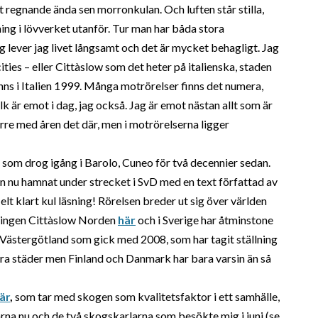
 regnande ända sen morronkulan. Och luften står stilla,
rn ur järnmalm
ing i lövverket utanför. Tur man har båda stora
lning
 dag lever jag livet långsamt och det är mycket behagligt. Jag
asugnen
ies – eller Cittàslow som det heter på italienska, staden
agg
s i Italien 1999. Många motrörelser finns det numera,
rskning & stångjärn
lk är emot i dag, jag också. Jag är emot nästan allt som är
ärre med åren det där, men i motrörelserna ligger
kniken i Bergslagen
tten och kraft
 som drog igång i Barolo, Cuneo för två decennier sedan.
en nu hamnat under strecket i SvD med en text författad av
elt klart kul läsning! Rörelsen breder ut sig över världen
reningen Cittàslow Norden
här
och i Sverige har åtminstone
 Västergötland som gick med 2008, som har tagit ställning
 flera städer men Finland och Danmark har bara varsin än så
är
,
som tar med skogen som kvalitetsfaktor i ett samhälle,
na nu och de två skogskarlarna som besökte mig i juni (se