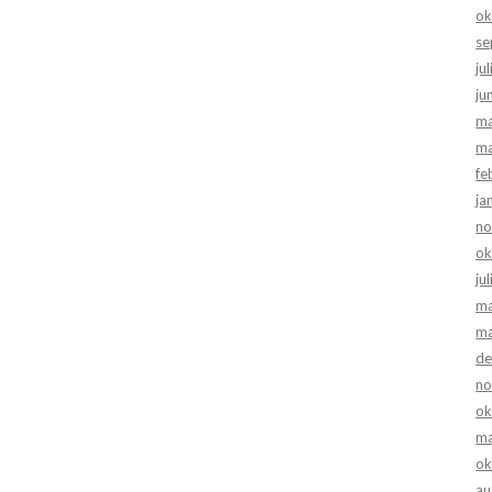
ok
se
ju
ju
ma
ma
fe
ja
no
ok
ju
ma
ma
de
no
ok
ma
ok
au