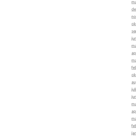
ma
de
no
ok
se
ju
ma
ap
ma
fe
ok
au
ju
ju
ma
ap
ma
fe
ja