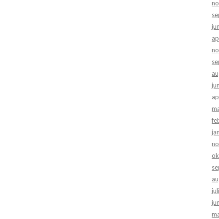
no
se
ju
ap
no
se
au
ju
ap
ma
fe
ja
no
ok
se
au
ju
ju
ma