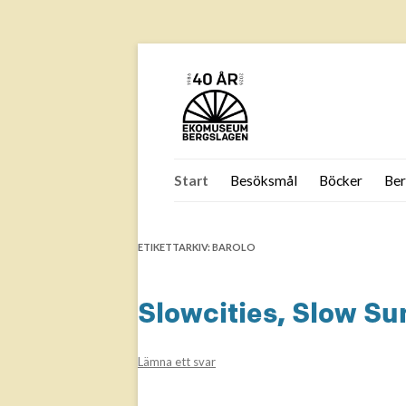
Hoppa
till
Start
Besöksmål
Böcker
Ber
innehåll
F
B
ETIKETTARKIV:
BAROLO
B
Is
Slowcities, Slow Su
Jä
B
Lämna ett svar
Jä
Jä