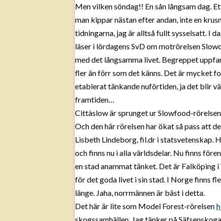
Men vilken söndag!! En sån långsam dag. Ett
Jä
man kippar nästan efter andan, inte en krusn
Ko
tidningarna, jag är alltså fullt sysselsatt. I
M
läser i lördagens SvD om motrörelsen Slowcit
Sl
med det långsamma livet. Begreppet uppfann
Fä
fler än förr som det känns. Det är mycket fo
etablerat tänkande nuförtiden, ja det blir v
Te
framtiden…
Va
Cittàslow är sprunget ur Slowfood-rörelsen
Och den här rörelsen har ökat så pass att d
Lisbeth Lindeborg, fil.dr i statsvetenskap. H
och finns nu i alla världsdelar. Nu finns fö
en stad anammat tänket. Det är Falköping i
för det goda livet i sin stad. I Norge finns
länge. Jaha, norrmännen är bäst i detta.
Det här är lite som Model Forest-rörelsen
h
skogssamhällen. Jag tänker på Säfsenskogar