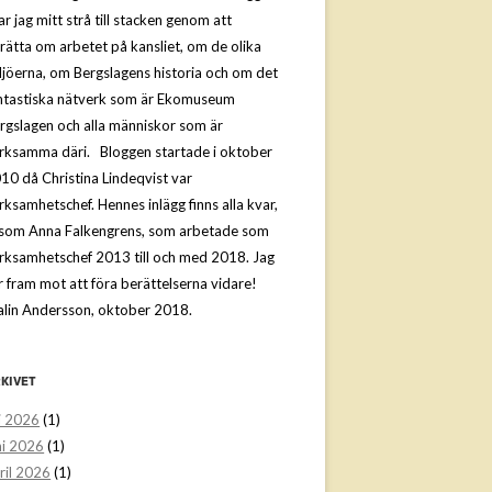
ar jag mitt strå till stacken genom att
rätta om arbetet på kansliet, om de olika
ljöerna, om Bergslagens historia och om det
ntastiska nätverk som är Ekomuseum
rgslagen och alla människor som är
rksamma däri. Bloggen startade i oktober
10 då Christina Lindeqvist var
rksamhetschef. Hennes inlägg finns alla kvar,
ksom Anna Falkengrens, som arbetade som
rksamhetschef 2013 till och med 2018. Jag
r fram mot att föra berättelserna vidare!
lin Andersson, oktober 2018.
KIVET
li 2026
(1)
ni 2026
(1)
ril 2026
(1)