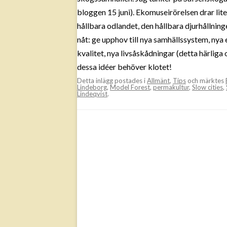
bloggen 15 juni). Ekomuseirörelsen drar lit
hållbara odlandet, den hållbara djurhållnin
nåt: ge upphov till nya samhällssystem, ny
kvalitet, nya livsåskådningar (detta härliga o
dessa idéer behöver klotet!
Detta inlägg postades i
Allmänt
,
Tips
och märktes
Lindeborg
,
Model Forest
,
permakultur
,
Slow cities
,
Lindeqvist
.