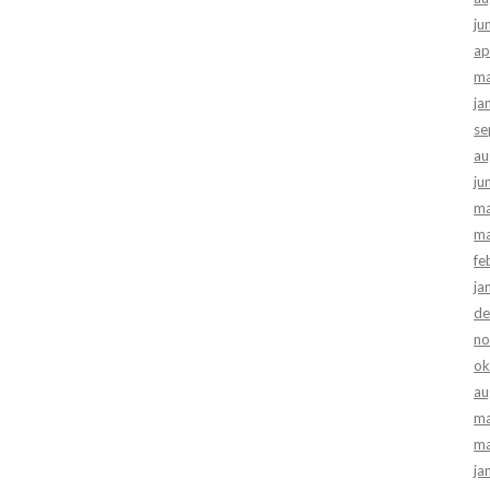
ju
ap
ma
ja
se
au
ju
ma
ma
fe
ja
de
no
ok
au
ma
ma
ja