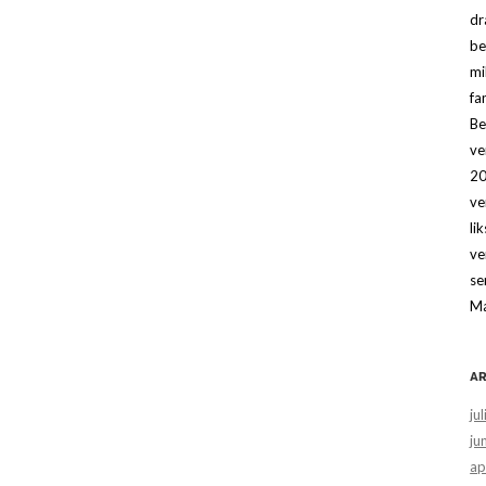
dr
be
mi
fa
Be
ve
20
ve
li
ve
se
Ma
AR
ju
ju
ap