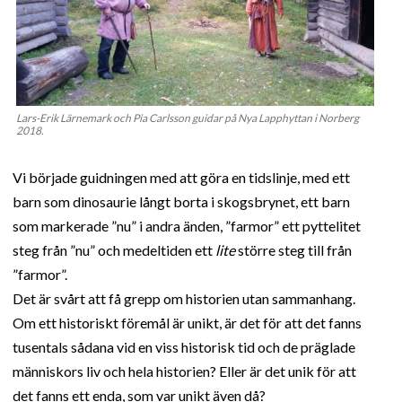
Lars-Erik Lärnemark och Pia Carlsson guidar på Nya Lapphyttan i Norberg
2018.
Vi började guidningen med att göra en tidslinje, med ett
barn som dinosaurie långt borta i skogsbrynet, ett barn
som markerade ”nu” i andra änden, ”farmor” ett pyttelitet
steg från ”nu” och medeltiden ett
lite
större steg till från
”farmor”.
Det är svårt att få grepp om historien utan sammanhang.
Om ett historiskt föremål är unikt, är det för att det fanns
tusentals sådana vid en viss historisk tid och de präglade
människors liv och hela historien? Eller är det unik för att
det fanns
ett enda
, som var unikt även då?