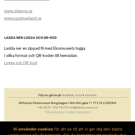
www.dalarna.se
www.vastmanland.se
LADDA NER LOGGA OCH QR-KOD
Ladda ner en zippad fil med Ekomuseets logga
i olika format och QR-koden till hemsidan.
Logga och QR-kod
Följ oss gärna på
facebook
,
insta
+
youtube
.
Stiftelsen Ekomuseum Bergslagen ǀ Nils Nils gata 7 ǀ 771 53 LUDVIKA
+46 (0)70 - 376 74 25
ǀ
info@ekomuseum.se
Tillverkad av
Under korkeken
Vi använder cookies
för att se till att vi ger dig den bästa