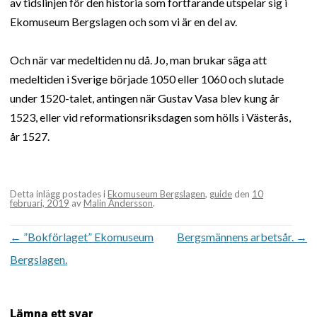
av tidslinjen för den historia som fortfarande utspelar sig i
Ekomuseum Bergslagen och som vi är en del av.
Och när var medeltiden nu då. Jo, man brukar säga att
medeltiden i Sverige började 1050 eller 1060 och slutade
under 1520-talet, antingen när Gustav Vasa blev kung år
1523, eller vid reformationsriksdagen som hölls i Västerås,
år 1527.
Detta inlägg postades i
Ekomuseum Bergslagen
,
guide
den
10
februari, 2019
av
Malin Andersson
.
Inläggsnavigering
←
”Bokförlaget” Ekomuseum
Bergsmännens arbetsår.
→
Bergslagen.
Lämna ett svar