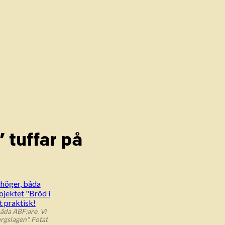
 tuffar på
båda ABF:are. Vi
rgslagen". Fotat