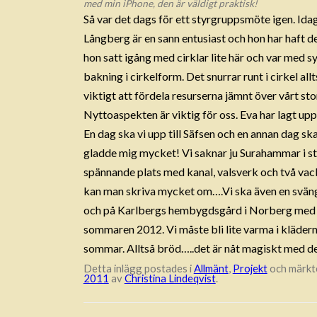
med min iPhone, den är väldigt praktisk!
Så var det dags för ett styrgruppsmöte igen. Idag 
Långberg är en sann entusiast och hon har haft d
hon satt igång med cirklar lite här och var med s
bakning i cirkelform. Det snurrar runt i cirkel all
viktigt att fördela resurserna jämnt över vårt s
Nyttoaspekten är viktig för oss. Eva har lagt upp f
En dag ska vi upp till Säfsen och en annan dag ska
gladde mig mycket! Vi saknar ju Surahammar i st
spännande plats med kanal, valsverk och två vac
kan man skriva mycket om….Vi ska även en sväng 
och på Karlbergs hembygdsgård i Norberg med fle
sommaren 2012. Vi måste bli lite varma i klädern
sommar. Alltså bröd…..det är nåt magiskt med d
Detta inlägg postades i
Allmänt
,
Projekt
och märk
2011
av
Christina Lindeqvist
.