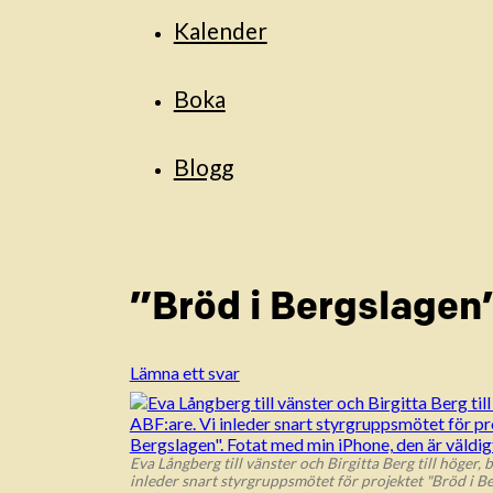
Kalender
Boka
Blogg
”Bröd i Bergslagen”
Lämna ett svar
Eva Långberg till vänster och Birgitta Berg till höger, 
inleder snart styrgruppsmötet för projektet "Bröd i Be