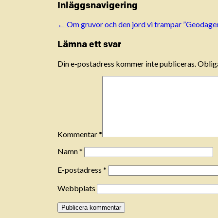
Inläggsnavigering
←
Om gruvor och den jord vi trampar
”Geodagen”
Lämna ett svar
Din e-postadress kommer inte publiceras.
Obliga
Kommentar
*
Namn
*
E-postadress
*
Webbplats