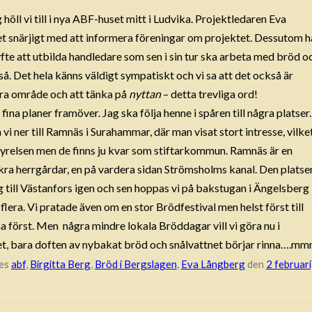
höll vi till i nya ABF-huset mitt i Ludvika. Projektledaren Eva
et snärjigt med att informera föreningar om projektet. Dessutom h
yfte att utbilda handledare som sen i sin tur ska arbeta med bröd o
tså. Det hela känns väldigt sympatiskt och vi sa att det också är
tora område och att tänka på
nyttan
– detta trevliga ord!
ina planer framöver. Jag ska följa henne i spåren till några platser.
 vi ner till Ramnäs i Surahammar, där man visat stort intresse, vilke
yrelsen men de finns ju kvar som stiftarkommun. Ramnäs är en
kra herrgårdar, en på vardera sidan Strömsholms kanal. Den platse
till Västanfors igen och sen hoppas vi på bakstugan i Ängelsberg
ra. Vi pratade även om en stor Brödfestival men helst först till
a först. Men några mindre lokala Bröddagar vill vi göra nu i
et, bara doften av nybakat bröd och snålvattnet börjar rinna….mm
tes
abf
,
Birgitta Berg
,
Bröd i Bergslagen
,
Eva Långberg
den
2 februari