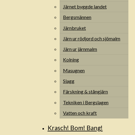
Järnet byggde landet
Bergsmännen
Järnbruket
Järn ur rödjord och sjömalm
Järn ur järnmalm
Kolning
Masugnen
Slagg
Färskning & stångjärn
Tekniken i Bergslagen
Vatten och kraft
Krasch! Bom! Bang!