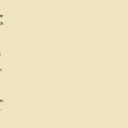
ar
ch
t
n
m.
,