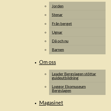
Jorden
Stenar
Från berget
Ugnar
Då och nu
Barnen
Om oss
Leader Bergslagen stöttar
guideutbildning
Loggor Ekomuseum
Bergslagen
Magasinet