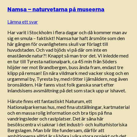
Namsa – naturvetarna på museerna
Lämna ett svar
Har varit i Stockholm i flera dagar och då kommer man av
sig en smula – faktiskt! Namsa har haft årsmöte som den
här gången för ovanlighetens skull var förlagt till
huvudstaden. Och vad bjöds vi på där om inte en
enastående natur?! Knappt så man tror det. Vi inledde med
en tur till Tyresta nationalpark, ca 45 min från Söders
höjder ner mot Brandbergen, buss ända fram, endast tre
klipp på remsan! En nära vildmark med vacker skog och en
urgammal by, Tyresta by, med rötter i järnåldern, nog även
bronsåldern. Här fanns visst folk ganska snart efter
inlandsisens avsmältning på det som stack upp ur ishavet.
Härute finns ett fantastiskt Naturum, ett
Nationalparkernas hus, med fina utställningar, kartmaterial
och en massa rolig information och bra tips på fina
vandringsleder och rastplatser. Det är såna här
besökscentra vi saknar i det industri- och kulturhistoriska
Bergslagen. Man blir lite fundersam, därför att
ambitionerna alltid är så höga i våra stora projekt och det