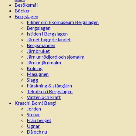
Besöksmål
Böcker
Bergslagen
Filmer om Ekomuseum Bergslagen
Bergslagen
Istiden i Bergslagen
Järnet byggde landet
Bergsmännen
Järnbruket
Järn ur rödjord och sjömalm
Järn ur järnmalm
Kolning
Masugnen
Slagg
Färskning & stångjärn
Tekniken i Bergslagen
Vatten och kraft
Krasch! Bom! Bang!
Jorden
Stenar
Från berget
Ugnar
Då och nu