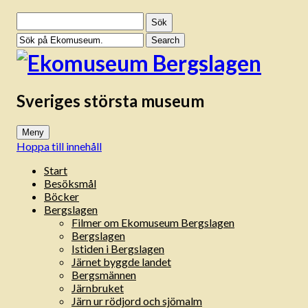
Sök
efter:
Sveriges största museum
Meny
Hoppa till innehåll
Start
Besöksmål
Böcker
Bergslagen
Filmer om Ekomuseum Bergslagen
Bergslagen
Istiden i Bergslagen
Järnet byggde landet
Bergsmännen
Järnbruket
Järn ur rödjord och sjömalm