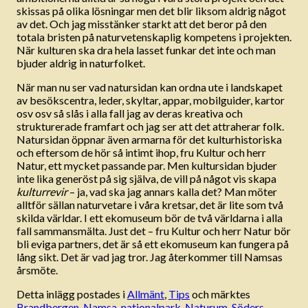
skissas på olika lösningar men det blir liksom aldrig något
av det. Och jag misstänker starkt att det beror på den
totala bristen på naturvetenskaplig kompetens i projekten.
När kulturen ska dra hela lasset funkar det inte och man
bjuder aldrig in naturfolket.
När man nu ser vad natursidan kan ordna ute i landskapet
av besökscentra, leder, skyltar, appar, mobilguider, kartor
osv osv så slås i alla fall jag av deras kreativa och
strukturerade framfart och jag ser att det attraherar folk.
Natursidan öppnar även armarna för det kulturhistoriska
och eftersom de hör så intimt ihop, fru Kultur och herr
Natur, ett mycket passande par. Men kultursidan bjuder
inte lika generöst på sig själva, de vill på något vis skapa
kulturrevir
– ja, vad ska jag annars kalla det? Man möter
alltför sällan naturvetare i våra kretsar, det är lite som två
skilda världar. I ett ekomuseum bör de två världarna i alla
fall sammansmälta. Just det – fru Kultur och herr Natur bör
bli eviga partners, det är så ett ekomuseum kan fungera på
lång sikt. Det är vad jag tror. Jag återkommer till Namsas
årsmöte.
Detta inlägg postades i
Allmänt
,
Tips
och märktes
Brandbergen
,
Namsa
,
nationalpark
,
Naturum
,
Söders