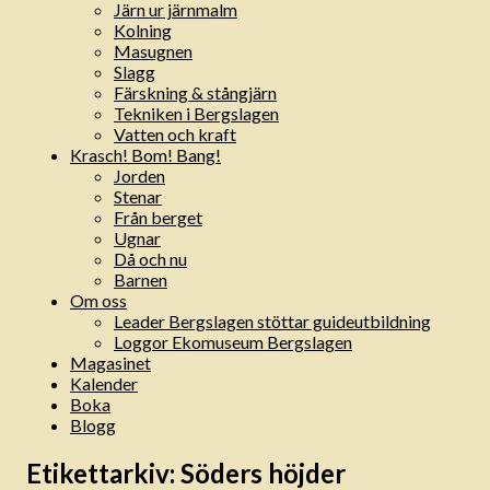
Järn ur järnmalm
Kolning
Masugnen
Slagg
Färskning & stångjärn
Tekniken i Bergslagen
Vatten och kraft
Krasch! Bom! Bang!
Jorden
Stenar
Från berget
Ugnar
Då och nu
Barnen
Om oss
Leader Bergslagen stöttar guideutbildning
Loggor Ekomuseum Bergslagen
Magasinet
Kalender
Boka
Blogg
Etikettarkiv:
Söders höjder