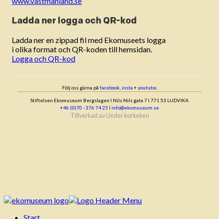
www.vastmanland.se
Ladda ner logga och QR-kod
Ladda ner en zippad fil med Ekomuseets logga
i olika format och QR-koden till hemsidan.
Logga och QR-kod
Följ oss gärna på
facebook
,
insta
+
youtube
.
Stiftelsen Ekomuseum Bergslagen ǀ Nils Nils gata 7 ǀ 771 53 LUDVIKA
+46 (0)70 - 376 74 25
ǀ
info@ekomuseum.se
Tillverkad av
Under korkeken
Start