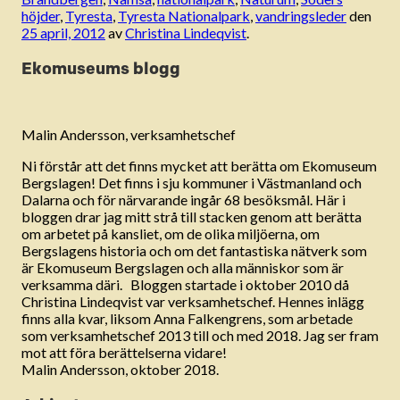
höjder
,
Tyresta
,
Tyresta Nationalpark
,
vandringsleder
den
25 april, 2012
av
Christina Lindeqvist
.
Ekomuseums blogg
Malin Andersson, verksamhetschef
Ni förstår att det finns mycket att berätta om Ekomuseum
Bergslagen! Det finns i sju kommuner i Västmanland och
Dalarna och för närvarande ingår 68 besöksmål. Här i
bloggen drar jag mitt strå till stacken genom att berätta
om arbetet på kansliet, om de olika miljöerna, om
Bergslagens historia och om det fantastiska nätverk som
är Ekomuseum Bergslagen och alla människor som är
verksamma däri. Bloggen startade i oktober 2010 då
Christina Lindeqvist var verksamhetschef. Hennes inlägg
finns alla kvar, liksom Anna Falkengrens, som arbetade
som verksamhetschef 2013 till och med 2018. Jag ser fram
mot att föra berättelserna vidare!
Malin Andersson, oktober 2018.