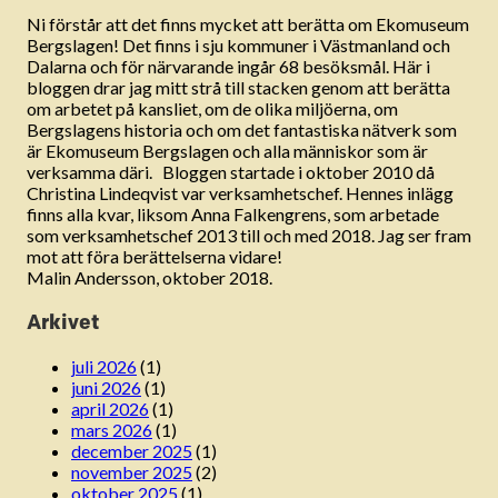
Ni förstår att det finns mycket att berätta om Ekomuseum
Bergslagen! Det finns i sju kommuner i Västmanland och
Dalarna och för närvarande ingår 68 besöksmål. Här i
bloggen drar jag mitt strå till stacken genom att berätta
om arbetet på kansliet, om de olika miljöerna, om
Bergslagens historia och om det fantastiska nätverk som
är Ekomuseum Bergslagen och alla människor som är
verksamma däri. Bloggen startade i oktober 2010 då
Christina Lindeqvist var verksamhetschef. Hennes inlägg
finns alla kvar, liksom Anna Falkengrens, som arbetade
som verksamhetschef 2013 till och med 2018. Jag ser fram
mot att föra berättelserna vidare!
Malin Andersson, oktober 2018.
Arkivet
juli 2026
(1)
juni 2026
(1)
april 2026
(1)
mars 2026
(1)
december 2025
(1)
november 2025
(2)
oktober 2025
(1)