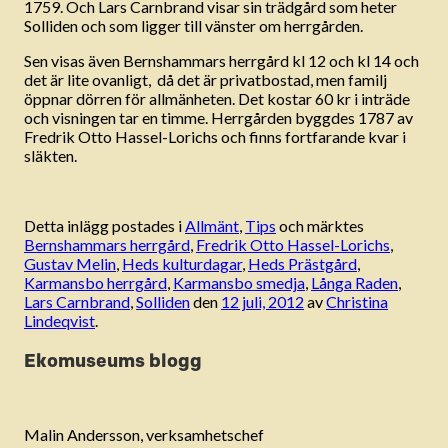
1759. Och Lars Carnbrand visar sin trädgård som heter
Solliden och som ligger till vänster om herrgården.
Sen visas även Bernshammars herrgård kl 12 och kl 14 och
det är lite ovanligt, då det är privatbostad, men familj
öppnar dörren för allmänheten. Det kostar 60 kr i inträde
och visningen tar en timme. Herrgården byggdes 1787 av
Fredrik Otto Hassel-Lorichs och finns fortfarande kvar i
släkten.
Detta inlägg postades i
Allmänt
,
Tips
och märktes
Bernshammars herrgård
,
Fredrik Otto Hassel-Lorichs
,
Gustav Melin
,
Heds kulturdagar
,
Heds Prästgård
,
Karmansbo herrgård
,
Karmansbo smedja
,
Långa Raden
,
Lars Carnbrand
,
Solliden
den
12 juli, 2012
av
Christina
Lindeqvist
.
Ekomuseums blogg
Malin Andersson, verksamhetschef