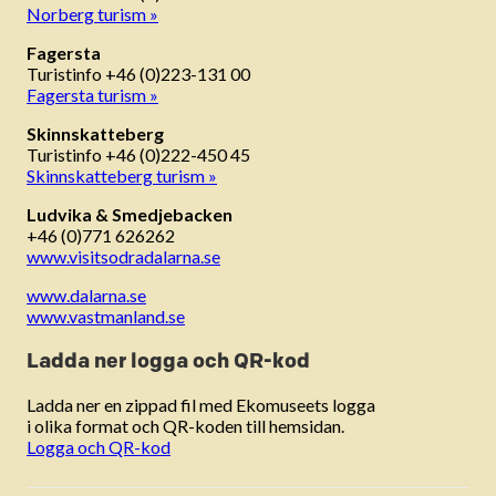
Norberg turism »
Fagersta
Turistinfo +46 (0)223-131 00
Fagersta turism »
Skinnskatteberg
Turistinfo +46 (0)222-450 45
Skinnskatteberg turism »
Ludvika & Smedjebacken
+46 (0)771 626262
www.visitsodradalarna.se
www.dalarna.se
www.vastmanland.se
Ladda ner logga och QR-kod
Ladda ner en zippad fil med Ekomuseets logga
i olika format och QR-koden till hemsidan.
Logga och QR-kod