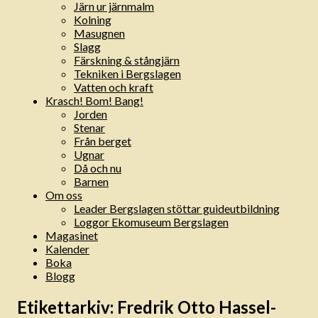
Järn ur järnmalm
Kolning
Masugnen
Slagg
Färskning & stångjärn
Tekniken i Bergslagen
Vatten och kraft
Krasch! Bom! Bang!
Jorden
Stenar
Från berget
Ugnar
Då och nu
Barnen
Om oss
Leader Bergslagen stöttar guideutbildning
Loggor Ekomuseum Bergslagen
Magasinet
Kalender
Boka
Blogg
Etikettarkiv:
Fredrik Otto Hassel-