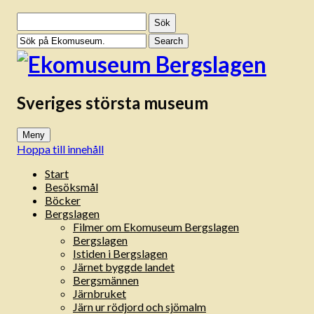
Sök
efter:
Sveriges största museum
Meny
Hoppa till innehåll
Start
Besöksmål
Böcker
Bergslagen
Filmer om Ekomuseum Bergslagen
Bergslagen
Istiden i Bergslagen
Järnet byggde landet
Bergsmännen
Järnbruket
Järn ur rödjord och sjömalm