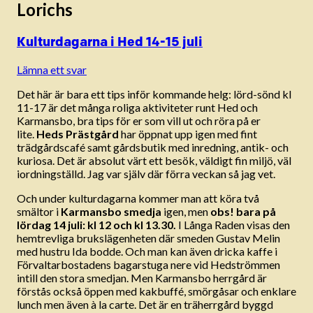
Lorichs
Kulturdagarna i Hed 14-15 juli
Lämna ett svar
Det här är bara ett tips inför kommande helg: lörd-sönd kl
11-17 är det många roliga aktiviteter runt Hed och
Karmansbo, bra tips för er som vill ut och röra på er
lite.
Heds Prästgård
har öppnat upp igen med fint
trädgårdscafé samt gårdsbutik med inredning, antik- och
kuriosa. Det är absolut värt ett besök, väldigt fin miljö, väl
iordningställd. Jag var själv där förra veckan så jag vet.
Och under kulturdagarna kommer man att köra två
smältor i
Karmansbo smedja
igen, men
obs! bara på
lördag 14 juli: kl 12 och kl 13.30.
I Långa Raden visas den
hemtrevliga brukslägenheten där smeden Gustav Melin
med hustru Ida bodde. Och man kan även dricka kaffe i
Förvaltarbostadens bagarstuga nere vid Hedströmmen
intill den stora smedjan. Men Karmansbo herrgård är
förstås också öppen med kakbuffé, smörgåsar och enklare
lunch men även à la carte. Det är en träherrgård byggd