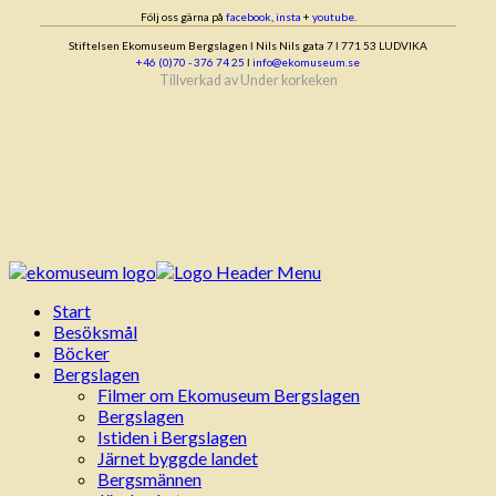
Följ oss gärna på
facebook
,
insta
+
youtube
.
Stiftelsen Ekomuseum Bergslagen ǀ Nils Nils gata 7 ǀ 771 53 LUDVIKA
+46 (0)70 - 376 74 25
ǀ
info@ekomuseum.se
Tillverkad av
Under korkeken
Start
Besöksmål
Böcker
Bergslagen
Filmer om Ekomuseum Bergslagen
Bergslagen
Istiden i Bergslagen
Järnet byggde landet
Bergsmännen