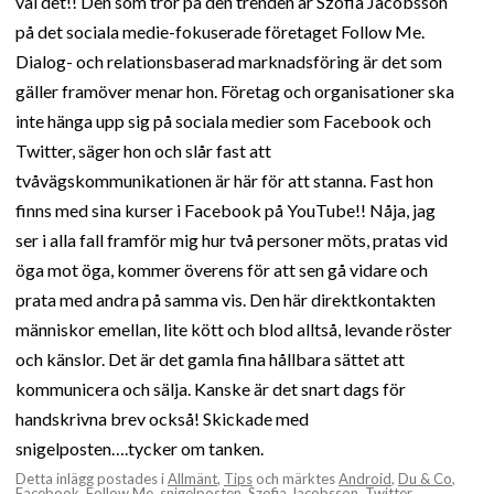
väl det!! Den som tror på den trenden är Szofia Jacobsson
på det sociala medie-fokuserade företaget Follow Me.
Dialog- och relationsbaserad marknadsföring är det som
gäller framöver menar hon. Företag och organisationer ska
inte hänga upp sig på sociala medier som Facebook och
Twitter, säger hon och slår fast att
tvåvägskommunikationen är här för att stanna. Fast hon
finns med sina kurser i Facebook på YouTube!! Nåja, jag
ser i alla fall framför mig hur två personer möts, pratas vid
öga mot öga, kommer överens för att sen gå vidare och
prata med andra på samma vis. Den här direktkontakten
människor emellan, lite kött och blod alltså, levande röster
och känslor. Det är det gamla fina hållbara sättet att
kommunicera och sälja. Kanske är det snart dags för
handskrivna brev också! Skickade med
snigelposten….tycker om tanken.
Detta inlägg postades i
Allmänt
,
Tips
och märktes
Android
,
Du & Co
,
Facebook
,
Follow Me
,
snigelposten
,
Szofia Jacobsson
,
Twitter
,