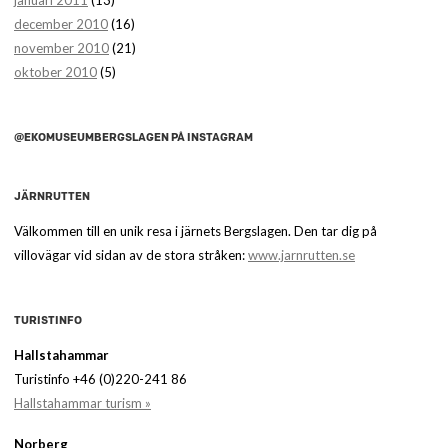
januari 2011
(13)
december 2010
(16)
november 2010
(21)
oktober 2010
(5)
@EKOMUSEUMBERGSLAGEN PÅ INSTAGRAM
JÄRNRUTTEN
Välkommen till en unik resa i järnets Bergslagen. Den tar dig på
villovägar vid sidan av de stora stråken:
www.jarnrutten.se
TURISTINFO
Hallstahammar
Turistinfo +46 (0)220-241 86
Hallstahammar turism »
Norberg