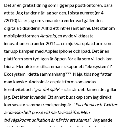
Det är en gratistidning som ligger på postkontoren, bara
att ta. Jag tar den när jag ser den. I sista numret (nr 4
/2010) läser jag om vinnande trender vad gäller den
digitala tidsåldern! Alltid ett intressant ämne. Det står om
mobilplattformen
Android
, en av de viktigaste
innovationerna under 2011…. en mjukvaruplattform som
tar upp kampen med Apples Iphone och Ipad. Det är en
plattform som tydligen är öppen för alla som vill och kan
bidra. Fler aktörer tillsammans skapar ett ”ekosystem” ?
Ekosystem i detta sammanhang??? Nåja, tids nog fattar
man kanske. Android är en plattform som andas
kreativitet och ”
gör det själv
” – så står det. Jamen det gillar
jag. Det låter lovande! Ett annat budskap som jag direkt
kan saxa ur samma trendspaning är: ”
Facebook och Twitter
är kanske helt passé vid nästa årsskifte. Men
tvåvägskommunikation är här för att stanna
”. Jag anade