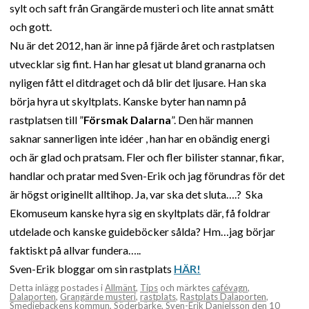
sylt och saft från Grangärde musteri och lite annat smått
och gott.
Nu är det 2012, han är inne på fjärde året och rastplatsen
utvecklar sig fint. Han har glesat ut bland granarna och
nyligen fått el ditdraget och då blir det ljusare. Han ska
börja hyra ut skyltplats. Kanske byter han namn på
rastplatsen till ”
Försmak Dalarna
”. Den här mannen
saknar sannerligen inte idéer , han har en obändig energi
och är glad och pratsam. Fler och fler bilister stannar, fikar,
handlar och pratar med Sven-Erik och jag förundras för det
är högst originellt alltihop. Ja, var ska det sluta….? Ska
Ekomuseum kanske hyra sig en skyltplats där, få foldrar
utdelade och kanske guideböcker sålda? Hm…jag börjar
faktiskt på allvar fundera…..
Sven-Erik bloggar om sin rastplats
HÄR!
Detta inlägg postades i
Allmänt
,
Tips
och märktes
cafévagn
,
Dalaporten
,
Grangärde musteri
,
rastplats
,
Rastplats Dalaporten
,
Smedjebackens kommun
,
Söderbärke
,
Sven-Erik Danielsson
den
10