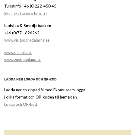
Turistinfo +46 (0)222-450 45
Skinnskatteberg turism »
Ludvika & Smedjebacken
+46 (0)771 626262
www.visitsodradalarna.se
www.dalarna.se
www.vastmanland.se
LADDA NER LOGGA OCH QR-KOD
Ladda ner en zippad fil med Ekomuseets logga
i olika format och QR-koden till hemsidan.
Logga och QR-kod