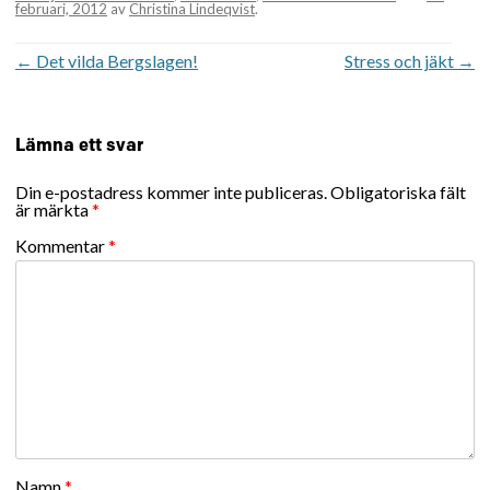
februari, 2012
av
Christina Lindeqvist
.
Inläggsnavigering
←
Det vilda Bergslagen!
Stress och jäkt
→
Lämna ett svar
Din e-postadress kommer inte publiceras.
Obligatoriska fält
är märkta
*
Kommentar
*
Namn
*