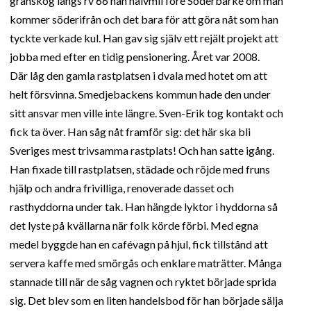
granskog längs rv 66 nån halvmil före Söderbärke om man
kommer söderifrån och det bara för att göra nåt som han
tyckte verkade kul. Han gav sig själv ett rejält projekt att
jobba med efter en tidig pensionering. Året var 2008.
Där låg den gamla rastplatsen i dvala med hotet om att
helt försvinna. Smedjebackens kommun hade den under
sitt ansvar men ville inte längre. Sven-Erik tog kontakt och
fick ta över. Han såg nåt framför sig: det här ska bli
Sveriges mest trivsamma rastplats! Och han satte igång.
Han fixade till rastplatsen, städade och röjde med fruns
hjälp och andra frivilliga, renoverade dasset och
rasthyddorna under tak. Han hängde lyktor i hyddorna så
det lyste på kvällarna när folk körde förbi. Med egna
medel byggde han en cafévagn på hjul, fick tillstånd att
servera kaffe med smörgås och enklare maträtter. Många
stannade till när de såg vagnen och ryktet började sprida
sig. Det blev som en liten handelsbod för han började sälja