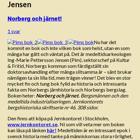
Jensen
Norberg och järnet!
1 svar
Nu har det
kommit en bok och inte vilken bok som helst, utan en som
många har gått och väntat på. Det är medeltidsarkeologen
Ing-Marie Pettersson Jensen (Pim), sektorschef på Kultur
& Fritid, Norbergs kommun som färdigställt sin
doktorsavhandling efter många slitsamma år – sånt brukar
nämligen ta sin lilla tid, men trägen vinner! Det blev en stor
mycket fin och tung bok fylld av historia och intressanta
fakta om Norbergs järnhistoria och Norbergs bergslag.
Boken heter:
Norberg och järnet.
Bergsmännen och den
medeltida industrialiseringen.
Jernkontorets
bergshistoriska skriftserie nr 46. 308 sidor.
Den finns att köpa på Jernkontoret i Stockholm,
www.jernkontoret.se
.
Ni som vill veta mer om boken
kan läsa på länken
här!
Medeltiden är en intressant epok i
svensk historia med tanke på människornas stora rörlighet,