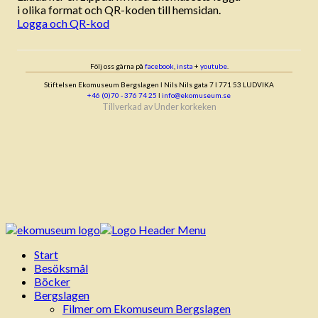
i olika format och QR-koden till hemsidan.
Logga och QR-kod
Följ oss gärna på
facebook
,
insta
+
youtube
.
Stiftelsen Ekomuseum Bergslagen ǀ Nils Nils gata 7 ǀ 771 53 LUDVIKA
+46 (0)70 - 376 74 25
ǀ
info@ekomuseum.se
Tillverkad av
Under korkeken
Start
Besöksmål
Böcker
Bergslagen
Filmer om Ekomuseum Bergslagen