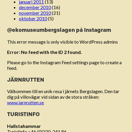
januari 2011
(13)
december 2010
(16)
november 2010
(21)
oktober 2010
(5)
@ekomuseumbergslagen på Instagram
This error message is only visible to WordPress admins
Error: No feed with the ID 2 found.
Please go to the Instagram Feed settings page to create a
feed.
JÄRNRUTTEN
Välkommen till en unik resa i järnets Bergslagen. Den tar
dig på villovägar vid sidan av de stora stråken:
www.jarnrutten.se
TURISTINFO
Hallstahammar
Turistinfo +46 (0)220-241 86