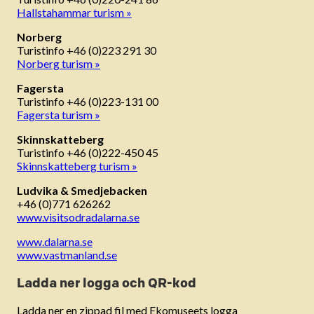
Hallstahammar turism »
Norberg
Turistinfo +46 (0)223 291 30
Norberg turism »
Fagersta
Turistinfo +46 (0)223-131 00
Fagersta turism »
Skinnskatteberg
Turistinfo +46 (0)222-450 45
Skinnskatteberg turism »
Ludvika & Smedjebacken
+46 (0)771 626262
www.visitsodradalarna.se
www.dalarna.se
www.vastmanland.se
Ladda ner logga och QR-kod
Ladda ner en zippad fil med Ekomuseets logga