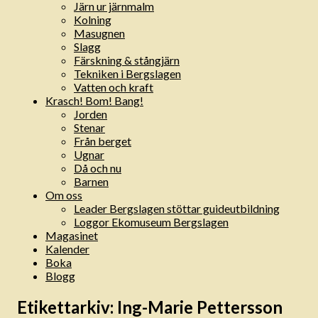
Järn ur järnmalm
Kolning
Masugnen
Slagg
Färskning & stångjärn
Tekniken i Bergslagen
Vatten och kraft
Krasch! Bom! Bang!
Jorden
Stenar
Från berget
Ugnar
Då och nu
Barnen
Om oss
Leader Bergslagen stöttar guideutbildning
Loggor Ekomuseum Bergslagen
Magasinet
Kalender
Boka
Blogg
Etikettarkiv:
Ing-Marie Pettersson