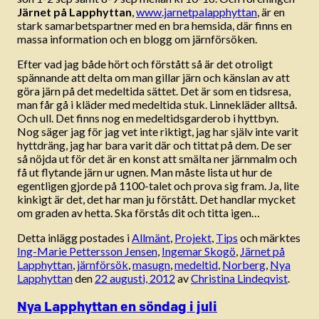
Järnet på Lapphyttan
,
www.jarnetpalapphyttan
, är en
stark samarbetspartner med en bra hemsida, där finns en
massa information och en blogg om järnförsöken.
Efter vad jag både hört och förstått så är det otroligt
spännande att delta om man gillar järn och känslan av att
göra järn på det medeltida sättet. Det är som en tidsresa,
man får gå i kläder med medeltida stuk. Linnekläder alltså.
Och ull. Det finns nog en medeltidsgarderob i hyttbyn.
Nog säger jag för jag vet inte riktigt, jag har själv inte varit
hyttdräng, jag har bara varit där och tittat på dem. De ser
så nöjda ut för det är en konst att smälta ner järnmalm och
få ut flytande järn ur ugnen. Man måste lista ut hur de
egentligen gjorde på 1100-talet och prova sig fram. Ja, lite
kinkigt är det, det har man ju förstått. Det handlar mycket
om graden av hetta. Ska förstås dit och titta igen…
Detta inlägg postades i
Allmänt
,
Projekt
,
Tips
och märktes
Ing-Marie Pettersson Jensen
,
Ingemar Skogö
,
Järnet på
Lapphyttan
,
järnförsök
,
masugn
,
medeltid
,
Norberg
,
Nya
Lapphyttan
den
22 augusti, 2012
av
Christina Lindeqvist
.
Nya Lapphyttan en söndag i juli