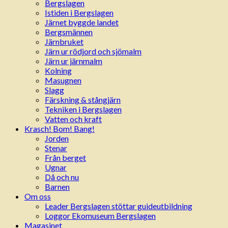
Bergslagen
Istiden i Bergslagen
Järnet byggde landet
Bergsmännen
Järnbruket
Järn ur rödjord och sjömalm
Järn ur järnmalm
Kolning
Masugnen
Slagg
Färskning & stångjärn
Tekniken i Bergslagen
Vatten och kraft
Krasch! Bom! Bang!
Jorden
Stenar
Från berget
Ugnar
Då och nu
Barnen
Om oss
Leader Bergslagen stöttar guideutbildning
Loggor Ekomuseum Bergslagen
Magasinet