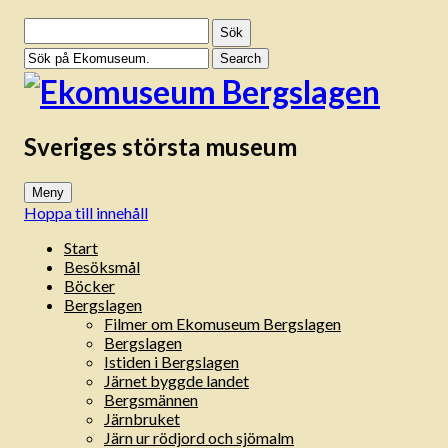
Sök
efter:
Sveriges största museum
Meny
Hoppa till innehåll
Start
Besöksmål
Böcker
Bergslagen
Filmer om Ekomuseum Bergslagen
Bergslagen
Istiden i Bergslagen
Järnet byggde landet
Bergsmännen
Järnbruket
Järn ur rödjord och sjömalm