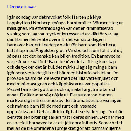
Lämna ett svar
Igår söndag var det mycket folk i farten på Nya
Lapphyttan i Norberg, många barnfamiljer. Värmen steg ur
masugnen. På eftermiddagen var det en dramatiserad
visning som jag var mycket intresserad av, därför var jag
där. Barnen lekte lite överallt, det var sista dagen i
barnaveckan, ett Leaderprojekt för barn som Norberg
haft ihop med Ängelsberg och Virsbo och som fallit väl ut,
så pass att det kanske kan bli en tradition. En barnavecka
varje år vore väl fint! Barn behöver leka till sig kunskap
och de tycker det är kul, det märks. Jag såg många barn
igår som verkade gilla det här med historia och lekar. De
provade på smide, de lekte med det lilla vattenhjulet och
med mini-masugnen och käpphästarna var populära.
Pyssel fanns det gott om också, målarfärg, träbitar och
annat. Föräldrarna såg nöjda ut. Dessutom var barnen
märkvärdigt intresserade av den dramatiserade visningen
och många barn följde med runt och lyssnade
uppmärksamt. Det är alltid roligt att se tycker jag. Den här
berättelsen biter sig säkert fast i deras sinnen. Det här med
en speciell barnavecka är ett jättebra initiativ. Samarbetet
mellan de tre områdena i projektet gör att barnfamiljerna