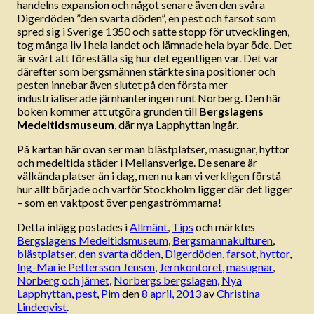
handelns expansion och något senare även den svåra
Digerdöden ”den svarta döden”, en pest och farsot som
spred sig i Sverige 1350 och satte stopp för utvecklingen,
tog många liv i hela landet och lämnade hela byar öde. Det
är svårt att föreställa sig hur det egentligen var. Det var
därefter som bergsmännen stärkte sina positioner och
pesten innebar även slutet på den första mer
industrialiserade järnhanteringen runt Norberg. Den här
boken kommer att utgöra grunden till
Bergslagens
Medeltidsmuseum
, där nya Lapphyttan ingår.
På kartan här ovan ser man blästplatser, masugnar, hyttor
och medeltida städer i Mellansverige. De senare är
välkända platser än i dag, men nu kan vi verkligen förstå
hur allt började och varför Stockholm ligger där det ligger
– som en vaktpost över pengaströmmarna!
Detta inlägg postades i
Allmänt
,
Tips
och märktes
Bergslagens Medeltidsmuseum
,
Bergsmannakulturen
,
blästplatser
,
den svarta döden
,
Digerdöden
,
farsot
,
hyttor
,
Ing-Marie Pettersson Jensen
,
Jernkontoret
,
masugnar
,
Norberg och järnet
,
Norbergs bergslagen
,
Nya
Lapphyttan
,
pest
,
Pim
den
8 april, 2013
av
Christina
Lindeqvist
.