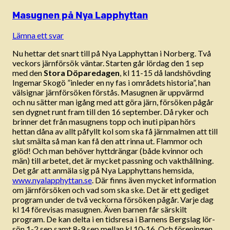
Masugnen på Nya Lapphyttan
Lämna ett svar
Nu hettar det snart till på Nya Lapphyttan i Norberg. Två
veckors järnförsök väntar. Starten går lördag den 1 sep
med den
Stora Döparedagen
, kl 11-15 då landshövding
Ingemar Skogö ”inleder en ny fas i områdets historia”, han
välsignar järnförsöken förstås. Masugnen är uppvärmd
och nu sätter man igång med att göra järn, försöken pågår
sen dygnet runt fram till den 16 september. Då ryker och
brinner det från masugnens topp och inuti pipan hörs
hettan dåna av allt påfyllt kol som ska få järnmalmen att till
slut smälta så man kan få den att rinna ut. Flammor och
glöd! Och man behöver hyttdrängar (både kvinnor och
män) till arbetet, det är mycket passning och vakthållning.
Det går att anmäla sig på Nya Lapphyttans hemsida,
www.nyalapphyttan.se
. Där finns även mycket information
om järnförsöken och vad som ska ske. Det är ett gediget
program under de två veckorna försöken pågår. Varje dag
kl 14 förevisas masugnen. Även barnen får särskilt
program. De kan delta i en tidsresa i Barnens Bergslag lör-
sön 1-2 sep samt 8-9 sep mellan kl 10-16. Och föreningen