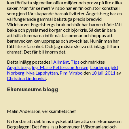
kan förflytta sig mellan olika miljöer och prova på lite olika
saker. Man får se mer! Virsbo har en fin och stor konsthall
som gjord för skapande barnaktiviteter. Ängelsberg har en
väl fungerande gammal bakstuga precis bredvid
Världsarvet Engelsbergs bruk och här har barnen både fått
baka och pyssla med korgar och björkris. Så det är bara
att hålla tummarna inför nästa sommar och hoppas att
barnaveckan kan upprepas och utvecklas. Nu när man har
fått lite erfarenhet. Och jag måste skriva ett inlägg till om
dramat! Det får bli imorrn det.
Detta inlägg postades i
Allmänt
,
Tips
och märktes
Ängelsberg
,
Ing-Marie Pettersson Jensen
,
Leaderprojekt
,
Norberg
,
Nya Lapphyttan
,
Pim
,
Virsbo
den
18 juli, 2011
av
Christina Lindeqvist
.
Ekomuseums blogg
Malin Andersson, verksamhetschef
Ni förstår att det finns mycket att berätta om Ekomuseum
Bergslagen! Det finns i sju kommuner i Västmanland och