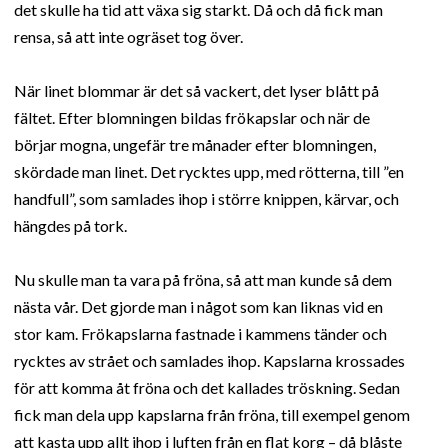
det skulle ha tid att växa sig starkt. Då och då fick man
rensa, så att inte ogräset tog över.
När linet blommar är det så vackert, det lyser blått på
fältet. Efter blomningen bildas frökapslar och när de
börjar mogna, ungefär tre månader efter blomningen,
skördade man linet. Det rycktes upp, med rötterna, till ”en
handfull”, som samlades ihop i större knippen, kärvar, och
hängdes på tork.
Nu skulle man ta vara på fröna, så att man kunde så dem
nästa vår. Det gjorde man i något som kan liknas vid en
stor kam. Frökapslarna fastnade i kammens tänder och
rycktes av strået och samlades ihop. Kapslarna krossades
för att komma åt fröna och det kallades tröskning. Sedan
fick man dela upp kapslarna från fröna, till exempel genom
att kasta upp allt ihop i luften från en flat korg – då blåste