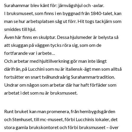
Surahammar blev känt för: järnvägshjul och -axlar.
I bruksmuseet, som finns i en byggnad från 1840-talet, kan
man se hur arbetsplatsen såg ut förr. Hit togs tackjärn som
smiddes till hjul.
Även här finns en skulptur. Dessa hjulsmeder är belysta så
att skuggan på väggen tycks röra sig, som om de
fortfarande var i arbete…
Och arbetar med hjultillverkning gör man inte långt
därifrån, på Lucchini som nu är italiensk-ägt men som alltså
fortsätter en snart tvåhundraårig Surahammartradition.
Undrar om någon som arbetar där har haft förfäder som
arbetat i det som nu är bruksmuseet.
Runt bruket kan man promenera, från hembygdsgården
och Stenhuset, till mc-museet, förbi Lucchinis lokaler, det
stora gamla brukskontoret och förbi bruksmuseet – över