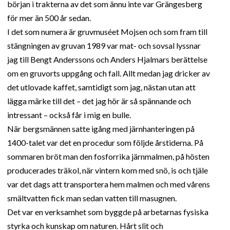
början i trakterna av det som ännu inte var Grängesberg
för mer än 500 år sedan.
I det som numera är gruvmuséet Mojsen och som fram till
stängningen av gruvan 1989 var mat- och sovsal lyssnar
jag till Bengt Anderssons och Anders Hjalmars berättelse
om en gruvorts uppgång och fall. Allt medan jag dricker av
det utlovade kaffet, samtidigt som jag, nästan utan att
lägga märke till det – det jag hör är så spännande och
intressant – också får i mig en bulle.
När bergsmännen satte igång med järnhanteringen på
1400-talet var det en procedur som följde årstiderna. På
sommaren bröt man den fosforrika järnmalmen, på hösten
producerades träkol, när vintern kom med snö, is och tjäle
var det dags att transportera hem malmen och med vårens
smältvatten fick man sedan vatten till masugnen.
Det var en verksamhet som byggde på arbetarnas fysiska
styrka och kunskap om naturen. Hårt slit och