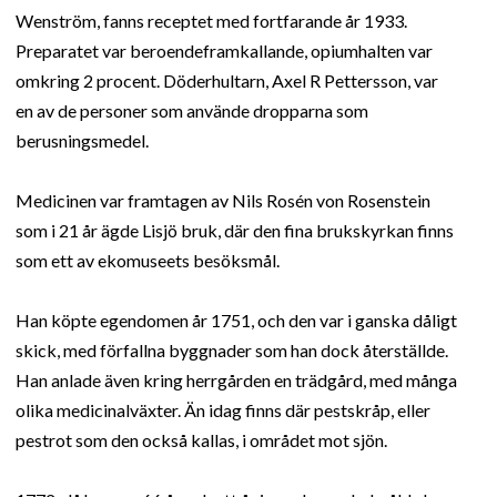
Wenström, fanns receptet med fortfarande år 1933.
Preparatet var beroendeframkallande, opiumhalten var
omkring 2 procent. Döderhultarn, Axel R Pettersson, var
en av de personer som använde dropparna som
berusningsmedel.
Medicinen var framtagen av Nils Rosén von Rosenstein
som i 21 år ägde Lisjö bruk, där den fina brukskyrkan finns
som ett av ekomuseets besöksmål.
Han köpte egendomen år 1751, och den var i ganska dåligt
skick, med förfallna byggnader som han dock återställde.
Han anlade även kring herrgården en trädgård, med många
olika medicinalväxter. Än idag finns där pestskråp, eller
pestrot som den också kallas, i området mot sjön.