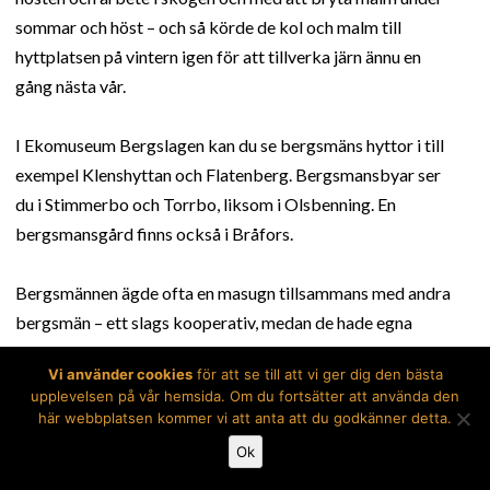
sommar och höst – och så körde de kol och malm till
hyttplatsen på vintern igen för att tillverka järn ännu en
gång nästa vår.
I Ekomuseum Bergslagen kan du se bergsmäns hyttor i till
exempel Klenshyttan och Flatenberg. Bergsmansbyar ser
du i Stimmerbo och Torrbo, liksom i Olsbenning. En
bergsmansgård finns också i Bråfors.
Bergsmännen ägde ofta en masugn tillsammans med andra
bergsmän – ett slags kooperativ, medan de hade egna
gårdar, gruvor och skog.
Vi använder cookies
för att se till att vi ger dig den bästa
Senare kom brukspatronerna, som ofta var ensamma
upplevelsen på vår hemsida. Om du fortsätter att använda den
ägare till en industri med både hytta och smedja och de
här webbplatsen kommer vi att anta att du godkänner detta.
anställde folk som arbetade åt dem på bruken där de
Ok
byggde herrgårdar, och arbetarbostäder åt sig själva och