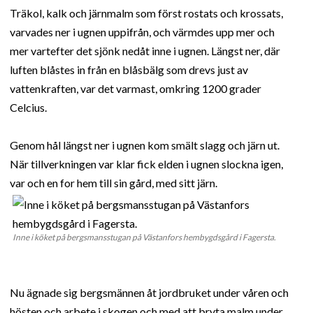
Träkol, kalk och järnmalm som först rostats och krossats,
varvades ner i ugnen uppifrån, och värmdes upp mer och
mer vartefter det sjönk nedåt inne i ugnen. Längst ner, där
luften blåstes in från en blåsbälg som drevs just av
vattenkraften, var det varmast, omkring 1200 grader
Celcius.
Genom hål längst ner i ugnen kom smält slagg och järn ut.
När tillverkningen var klar fick elden i ugnen slockna igen,
var och en for hem till sin gård, med sitt järn.
Inne i köket på bergsmansstugan på Västanfors hembygdsgård i Fagersta.
Nu ägnade sig bergsmännen åt jordbruket under våren och
hösten och arbete i skogen och med att bryta malm under