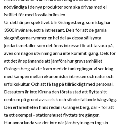
nödvändiga i de nya produkter som ska drivas med el
istället för med fossila bränslen.
Ur det här perspektivet blir Grängesberg, som idag har
3500 invånare, extra intressant. Dels för att de gamla
slagghögarna rymmer en hel del av dessa sällsynta
jordartsmetaller som det finns intresse för att ta vara på,
även om någon utvinning ännu inte kommit igång. Dels för
att det är spännande att jämföra hur gruvsamhället
Grängesberg växte fram med de tankegångar vi ser idag
med kampen mellan ekonomiska intressen och natur och
urfolkskultur. Och att få tag på tillräckligt med personal.
Dessutom är inte Kiruna den första stad att flytta sitt
centrum på grund av rasrisk och sönderfallande hängvägg.
Den erfarenheten finns redan i Grängesberg, där – för att
ta ett exempel – stationshuset flyttats tre gånger.
Hur annorlunda var det inte när järnbrytningen tog sin