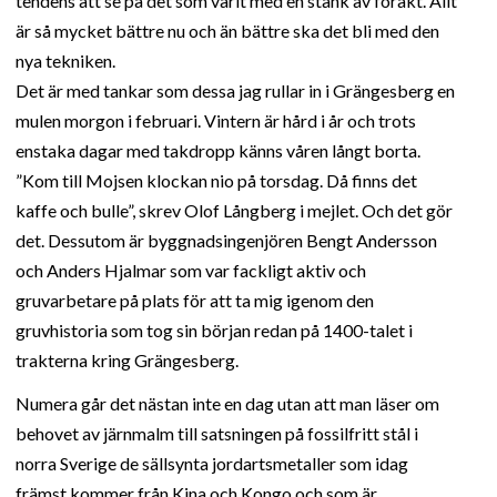
tendens att se på det som varit med en stänk av förakt. Allt
är så mycket bättre nu och än bättre ska det bli med den
nya tekniken.
Det är med tankar som dessa jag rullar in i Grängesberg en
mulen morgon i februari. Vintern är hård i år och trots
enstaka dagar med takdropp känns våren långt borta.
”Kom till Mojsen klockan nio på torsdag. Då finns det
kaffe och bulle”, skrev Olof Långberg i mejlet. Och det gör
det. Dessutom är byggnadsingenjören Bengt Andersson
och Anders Hjalmar som var fackligt aktiv och
gruvarbetare på plats för att ta mig igenom den
gruvhistoria som tog sin början redan på 1400-talet i
trakterna kring Grängesberg.
Numera går det nästan inte en dag utan att man läser om
behovet av järnmalm till satsningen på fossilfritt stål i
norra Sverige de sällsynta jordartsmetaller som idag
främst kommer från Kina och Kongo och som är