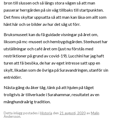
bron till slussen och så längs stora vägen så att man
passerar herrgården på sin väg tillbaks till startpunkten.
Det finns skyltar uppsatta så att man kan läsa om allt som
hänt här och se bilder av hur det såg ut förr.
Bruksmuseet kan du få guidade visningar på året om,
liksom på mc-museet och hembygdsgården. Stenhuset har
utställningar och café året om (just nu förstås med
restriktioner på grund av covid-19). Lucchini har jag haft
turen att få besöka, de har av eget intresse satt upp en
skylt, likadan som de övriga på Suravandringen, utanför sin
entrédörr.
Nästa gång du åker tåg, tänk på att hjulen på tåget
troligtvis är tillverkade i Surahammar, resultatet av en
månghundraårig tradition.
Detta inlägg postades i
Historia
den
21 augusti, 2020
av
Malin
Andersson
.