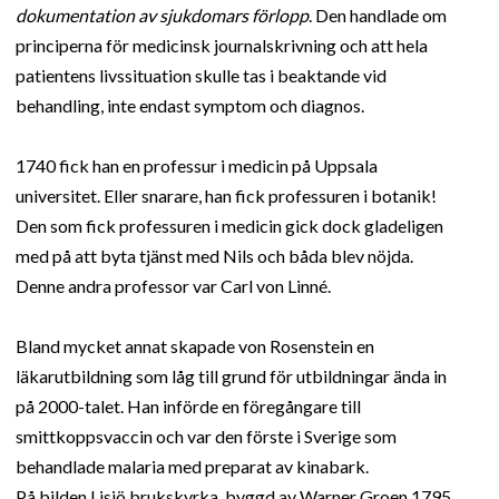
dokumentation av sjukdomars förlopp
. Den handlade om
principerna för medicinsk journalskrivning och att hela
patientens livssituation skulle tas i beaktande vid
behandling, inte endast symptom och diagnos.
1740 fick han en professur i medicin på Uppsala
universitet. Eller snarare, han fick professuren i botanik!
Den som fick professuren i medicin gick dock gladeligen
med på att byta tjänst med Nils och båda blev nöjda.
Denne andra professor var Carl von Linné.
Bland mycket annat skapade von Rosenstein en
läkarutbildning som låg till grund för utbildningar ända in
på 2000-talet. Han införde en föregångare till
smittkoppsvaccin och var den förste i Sverige som
behandlade malaria med preparat av kinabark.
På bilden Lisjö brukskyrka, byggd av Warner Groen 1795.