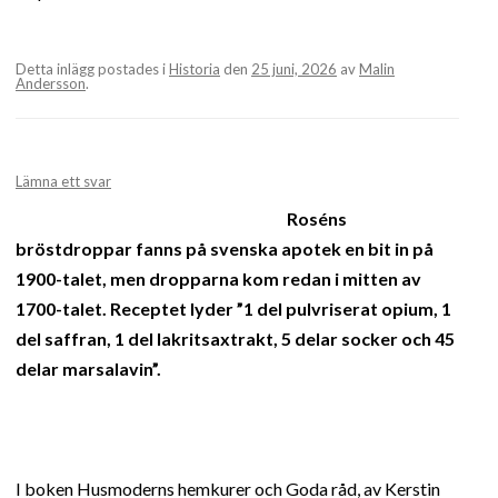
Detta inlägg postades i
Historia
den
25 juni, 2026
av
Malin
Andersson
.
Lämna ett svar
Roséns
bröstdroppar fanns på svenska apotek en bit in på
1900-talet, men dropparna kom redan i mitten av
1700-talet. Receptet lyder ”1 del pulvriserat opium, 1
del saffran, 1 del lakritsaxtrakt, 5 delar socker och 45
delar marsalavin”.
I boken Husmoderns hemkurer och Goda råd, av Kerstin