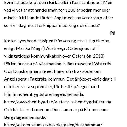
kvinna, hade köpt den i Birka eller i Konstantinopel. Men
vad vi vet är att handelsmän för 1200 år sedan mer eller
mindre fritt kunde färdas långt med sina varor via platser
som vi idag mest förknippar med krig och elände.”
På
kartan syns handelsvägen från varangerna till grekerna,
enligt Marika Mägi (I Austrvegr: Östersjöns roll i
vikingatidens kommunikation över Östersjön, 2018)
Pärlan finns nu på Västmanlands läns museum i Västerås.
Och Dunshammarmuseet finner du strax söder om
Ängelsberg i Fagersta kommun. Det är öppet varje dag till
och med sista september, för besök på egen hand.
Här finns hembygdsföreningens hemsida:
https://www.hembygd.se/v-sterv-la-hembygdsf-rening
Och här läser du mer om Dunshammar på Ekomuseum
Bergslagens hemsida:
https://ekomuseum.se/besoksmalen/dunshammar/