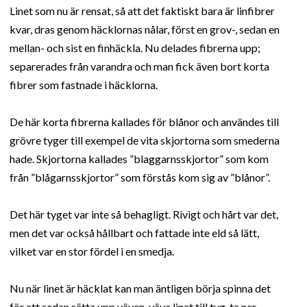
Linet som nu är rensat, så att det faktiskt bara är linfibrer
kvar, dras genom häcklornas nålar, först en grov-, sedan en
mellan- och sist en finhäckla. Nu delades fibrerna upp;
separerades från varandra och man fick även bort korta
fibrer som fastnade i häcklorna.
De här korta fibrerna kallades för blånor och användes till
grövre tyger till exempel de vita skjortorna som smederna
hade. Skjortorna kallades ”blaggarnsskjortor” som kom
från ”blågarnsskjortor” som förstås kom sig av ”blånor”.
Det här tyget var inte så behagligt. Rivigt och hårt var det,
men det var också hållbart och fattade inte eld så lätt,
vilket var en stor fördel i en smedja.
Nu när linet är häcklat kan man äntligen börja spinna det
för att sedan sätta upp väven, väva linet till tyg, ta ner