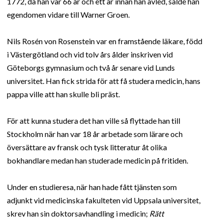
1772, då han var 66 år och ett år innan han avled, sålde han
egendomen vidare till Warner Groen.
Nils Rosén von Rosenstein var en framstående läkare, född
i Västergötland och vid tolv års ålder inskriven vid
Göteborgs gymnasium och två år senare vid Lunds
universitet. Han fick strida för att få studera medicin, hans
pappa ville att han skulle bli präst.
För att kunna studera det han ville så flyttade han till
Stockholm när han var 18 år arbetade som lärare och
översättare av fransk och tysk litteratur åt olika
bokhandlare medan han studerade medicin på fritiden.
Under en studieresa, när han hade fått tjänsten som
adjunkt vid medicinska fakulteten vid Uppsala universitet,
skrev han sin doktorsavhandling i medicin;
Rätt