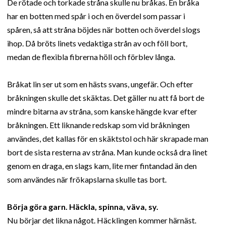
De rötade och torkade stråna skulle nu bråkas. En bråka
har en botten med spår i och en överdel som passar i
spåren, så att stråna böjdes när botten och överdel slogs
ihop. Då bröts linets vedaktiga strån av och föll bort,
medan de flexibla fibrerna höll och förblev långa.
Bråkat lin ser ut som en hästs svans, ungefär. Och efter
bråkningen skulle det skäktas. Det gäller nu att få bort de
mindre bitarna av stråna, som kanske hängde kvar efter
bråkningen. Ett liknande redskap som vid bråkningen
användes, det kallas för en skäktstol och här skrapade man
bort de sista resterna av stråna. Man kunde också dra linet
genom en draga, en slags kam, lite mer fintandad än den
som användes när frökapslarna skulle tas bort.
Börja göra garn. Häckla, spinna, väva, sy.
Nu börjar det likna något. Häcklingen kommer härnäst.