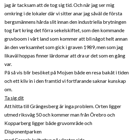
jag är tacksam att de tog sig tid. Och när jag ser mig
omkring i de lokaler där vi sitter anar jag såväl de första
bergsmännens hårda slit innan den industriella brytningen
tog fart kring det förra sekelskiftet, som den kommande
gruvboom i vårt land som kommer att bli något helt annan
än den verksamhet som gick i graven 1989, men som jag
likaväl hoppas finner lärdomar att dra ur det som en gång
var.
På så vis blir besöket på Mojsen både en resa bakåt i tiden
och ett kliv in i den framtid vi fortfarande saknar kunskap
om.
Ta sig dit
Att hitta till Grängesberg är inga problem. Orten ligger
utmed riksväg 50 och kommer man från Örebro och
Kopparberg ligger både gruvområde och
Disponentparken
med Cassels kulturhus på vänster sida.