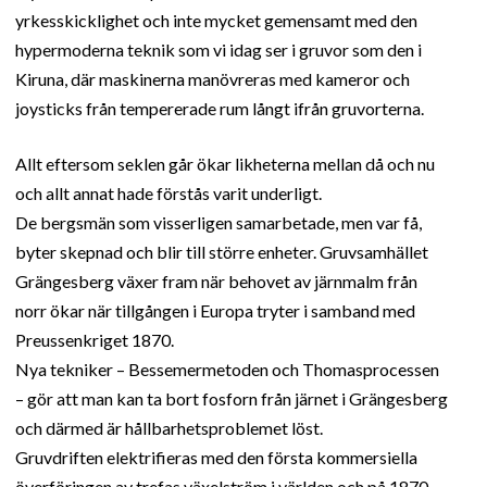
yrkesskicklighet och inte mycket gemensamt med den
hypermoderna teknik som vi idag ser i gruvor som den i
Kiruna, där maskinerna manövreras med kameror och
joysticks från tempererade rum långt ifrån gruvorterna.
Allt eftersom seklen går ökar likheterna mellan då och nu
och allt annat hade förstås varit underligt.
De bergsmän som visserligen samarbetade, men var få,
byter skepnad och blir till större enheter. Gruvsamhället
Grängesberg växer fram när behovet av järnmalm från
norr ökar när tillgången i Europa tryter i samband med
Preussenkriget 1870.
Nya tekniker – Bessemermetoden och Thomasprocessen
– gör att man kan ta bort fosforn från järnet i Grängesberg
och därmed är hållbarhetsproblemet löst.
Gruvdriften elektrifieras med den första kommersiella
överföringen av trefas växelström i världen och på 1870-