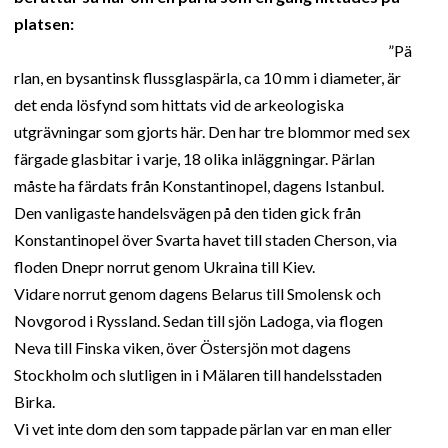
platsen:
”Pä
rlan, en bysantinsk flussglaspärla, ca 10 mm i diameter, är
det enda lösfynd som hittats vid de arkeologiska
utgrävningar som gjorts här. Den har tre blommor med sex
färgade glasbitar i varje, 18 olika inläggningar. Pärlan
måste ha färdats från Konstantinopel, dagens Istanbul.
Den vanligaste handelsvägen på den tiden gick från
Konstantinopel över Svarta havet till staden Cherson, via
floden Dnepr norrut genom Ukraina till Kiev.
Vidare norrut genom dagens Belarus till Smolensk och
Novgorod i Ryssland. Sedan till sjön Ladoga, via flogen
Neva till Finska viken, över Östersjön mot dagens
Stockholm och slutligen in i Mälaren till handelsstaden
Birka.
Vi vet inte dom den som tappade pärlan var en man eller